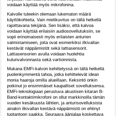
voidaan käyttää myös mikrofonina.
Kalvolle tuleekin olemaan lukematon määrä
käyttökohteita. Vain mielikuvitus on tällä hetkellä
rajoittavana tekijänä. Sen lisäksi, että kalvoa
voidaan käyttää erilaisiin audiosovellutuksiin, se
sopii erinomaisesti myös erilaisten anturien
valmistamiseen, joita ovat esimerkiksi ilkivallan
kestävät näppäimistöt sekä lattiasensorit.
Lattiasensorien avulla voidaan huolehtia
kulunvalvonnasta sekä vartioinnista.
Mukana EMFi-kalvon kehittelyssä on tällä hetkellä
puolenkymmentä tahoa, jotka kehittelevät idean
monia haaroja omilla alueillaan. Keksintö onkin
poikinut jo ensimmäiset kaupalliset sovelluksensa.
EMFi-teknologiaan perustuva akustisen kitaran B-
Band-kontaktimikrofoni on ollut markkinoilla tämän
vuoden kesäkuusta lähtien, ja anturisovelluksista
ainakin ilkivallan kestävä näppäimistö on ehtinyt
tuotantoon saakka. Seuraava äänialaa koskettava