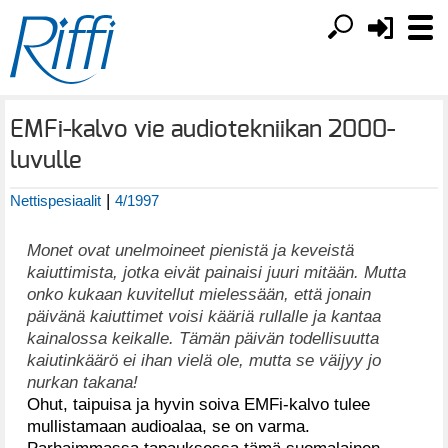
EMFi-kalvo vie audiotekniikan 2000-
luvulle
|
Nettispesiaalit
4/1997
Monet ovat unelmoineet pienistä ja keveistä
kaiuttimista, jotka eivät painaisi juuri mitään. Mutta
onko kukaan kuvitellut mielessään, että jonain
päivänä kaiuttimet voisi kääriä rullalle ja kantaa
kainalossa keikalle. Tämän päivän todellisuutta
kaiutinkäärö ei ihan vielä ole, mutta se väijyy jo
nurkan takana!
Ohut, taipuisa ja hyvin soiva EMFi-kalvo tulee
mullistamaan audioalaa, se on varma.
Parhaimmassa tapauksessa tämä suomalainen