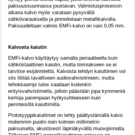
paksuussuunnassa joustavan. Valmistusprosessin
aikana kalvo myös varataan pysyvällä
sähkövarauksella ja pinnoitetaan metallikalvolla.
Paksuudeltaan valmis EMFi-kalvo on vain 0.05 mm.
Kalvosta kaiutin
EMFi-kalvo käyttäytyy samalla periaatteella kuin
sähköstaattinen kaiutin, mutta toimiakseen se ei
tarvitse esijännitettä. Kalvosta tehdyn kaiuttimen voi
siis liittää tavalliseen audiovahvistimeen, mutta
tehokkaampi tulos saadaan kuitenkin
erityisvahvistimella, jolloin päästään jopa kymmeniä
kertoja parempaan hyötysuhteeseen kuin
perinteisillä kaiuttimilla.
Prototyyppikaiuttimet on tehty päällystämällä kalvo
molemmin puolin noin kolmen millimetrin
paksuisella, akustisesti läpinäkyvällä muovipinnalla.
Tällaisen EMFi-paneelikaiuttimen paksuus on