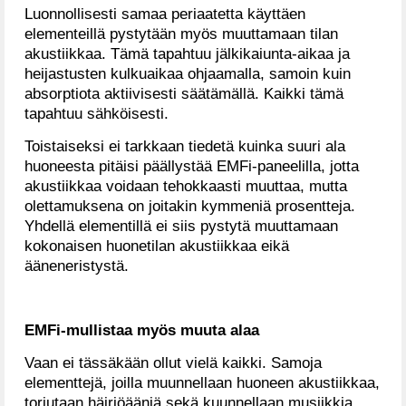
Luonnollisesti samaa periaatetta käyttäen
elementeillä pystytään myös muuttamaan tilan
akustiikkaa. Tämä tapahtuu jälkikaiunta-aikaa ja
heijastusten kulkuaikaa ohjaamalla, samoin kuin
absorptiota aktiivisesti säätämällä. Kaikki tämä
tapahtuu sähköisesti.
Toistaiseksi ei tarkkaan tiedetä kuinka suuri ala
huoneesta pitäisi päällystää EMFi-paneelilla, jotta
akustiikkaa voidaan tehokkaasti muuttaa, mutta
olettamuksena on joitakin kymmeniä prosentteja.
Yhdellä elementillä ei siis pystytä muuttamaan
kokonaisen huonetilan akustiikkaa eikä
ääneneristystä.
EMFi-mullistaa myös muuta alaa
Vaan ei tässäkään ollut vielä kaikki. Samoja
elementtejä, joilla muunnellaan huoneen akustiikkaa,
torjutaan häiriöääniä sekä kuunnellaan musiikkia,