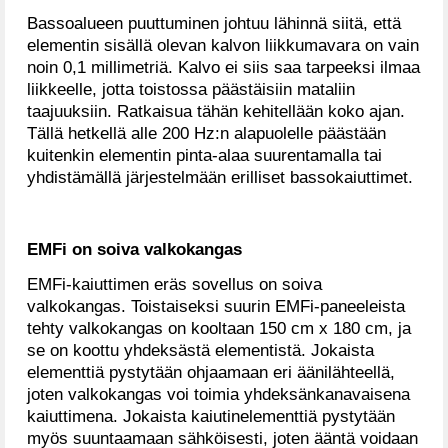
Bassoalueen puuttuminen johtuu lähinnä siitä, että
elementin sisällä olevan kalvon liikkumavara on vain
noin 0,1 millimetriä. Kalvo ei siis saa tarpeeksi ilmaa
liikkeelle, jotta toistossa päästäisiin mataliin
taajuuksiin. Ratkaisua tähän kehitellään koko ajan.
Tällä hetkellä alle 200 Hz:n alapuolelle päästään
kuitenkin elementin pinta-alaa suurentamalla tai
yhdistämällä järjestelmään erilliset bassokaiuttimet.
EMFi on soiva valkokangas
EMFi-kaiuttimen eräs sovellus on soiva
valkokangas. Toistaiseksi suurin EMFi-paneeleista
tehty valkokangas on kooltaan 150 cm x 180 cm, ja
se on koottu yhdeksästä elementistä. Jokaista
elementtiä pystytään ohjaamaan eri äänilähteellä,
joten valkokangas voi toimia yhdeksänkanavaisena
kaiuttimena. Jokaista kaiutinelementtiä pystytään
myös suuntaamaan sähköisesti, joten ääntä voidaan