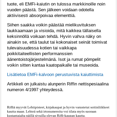
tuote, eli EMFi-kaiutin on tulossa markkinoille noin
vuoden päästä. Sen jälkeen voidaan odotella
aktiivisesti absorpoivaa elementtiä.
Siihen saakka voikin päästää mielikuvituksen
laukkaamaan ja visioida, mitä kaikkea tällaisella
keksinnöllä voikaan tehdä. Hyvin vahva näky on
ainakin se, että taulut tai kokonaiset seinät toimivat
tulevaisuudessa kotien tai vaikkapa
poikkitaiteellisten performanssien
äänentoistojärjestelmänä. Isot ja rumat pömpelit
voikin sitten kantaa kaatopaikalle tai museoida.
Lisätietoa EMFi-kalvoon perustuvista kaiuttimista
Artikkeli on julkaistu alunperin Riffin nettispesiaalina
numeron 4/1997 yhteydessä.
Riffiä myyvät Lehtipisteet, kirjakaupat ja hyvin varustetut soitinliikkeet
kautta maan. Lehteä sekä irtonumeroita voi tilata myös suoraan
kustantajalta näillä sivuilla olevan Riffi-kaupan kautta.