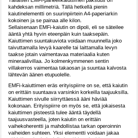
kahdeksan millimetriä. Tällä hetkellä pienin
kaiutinelementti on suurinpiirtein A4-paperiarkin
kokoinen ja se painaa alle kilon.
Sellaisenaan EMFi-kaiutin on dipoli, eli se säteilee
ääntä yhtä hyvin eteenpäin kuin taaksepäin.
Kaiuttimen suuntakuviota voidaan muunnella joko
taivuttamalla levyä kaarelle tai laittamalla levyn
taakse jotain vaimentavaa materiaalia kuten
mineraalivillaa. Jo kolmenkymmenen sentin
villakerros vaimentaa takaosan ja suuntaa kalvosta
lähtevän äänen etupuolelle.
EMFi-kaiuttimen eräs erityispiirre on se, että kaiutin
on erittäin suuntaava varsinkin korkeilla taajuuksilla.
Kaiuttimen sivulle siirryttäessä ääni häviää
kokonaan. Erityispiirre on myös se, että jokaisesta
kaiuttimen pisteestä tulee ääntä täydellä
taajuusvasteella, joten kaiutin on erittäin
vaihekoherentti ja mahdollistaa tarkan operoinnin
vaiheiden suhteen. Yksi elementti voidaan jakaa