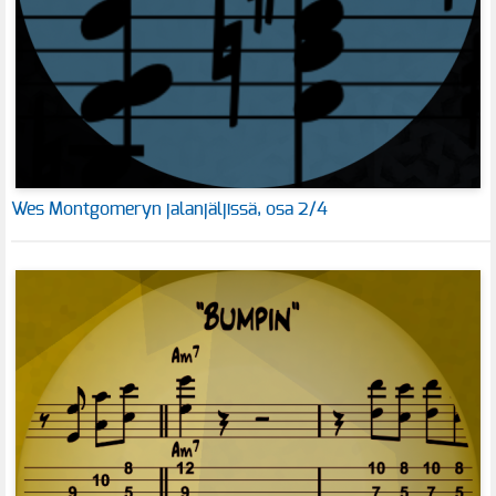
Wes Montgomeryn jalanjäljissä, osa 2/4