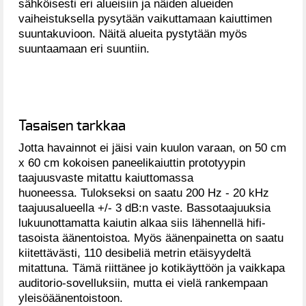
sähköisesti eri alueisiin ja näiden alueiden
vaiheistuksella pysytään vaikuttamaan kaiuttimen
suuntakuvioon. Näitä alueita pystytään myös
suuntaamaan eri suuntiin.
Tasaisen tarkkaa
Jotta havainnot ei jäisi vain kuulon varaan, on 50 cm
x 60 cm kokoisen paneelikaiuttin prototyypin
taajuusvaste mitattu kaiuttomassa
huoneessa. Tulokseksi on saatu 200 Hz - 20 kHz
taajuusalueella +/- 3 dB:n vaste. Bassotaajuuksia
lukuunottamatta kaiutin alkaa siis lähennellä hifi-
tasoista äänentoistoa. Myös äänenpainetta on saatu
kiitettävästi, 110 desibeliä metrin etäisyydeltä
mitattuna. Tämä riittänee jo kotikäyttöön ja vaikkapa
auditorio-sovelluksiin, mutta ei vielä rankempaan
yleisöäänentoistoon.