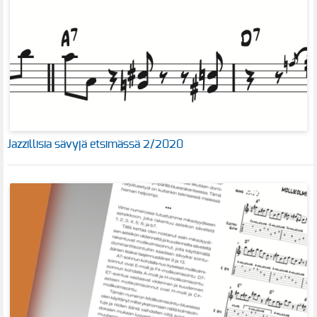
Jazzillisia sävyjä etsimässä 2/2020