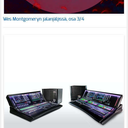
Wes Montgomeryn jalanjäljissä, osa 3/4