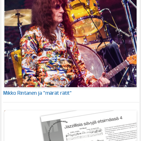
Mikko Rintanen ja ”märät rätit”