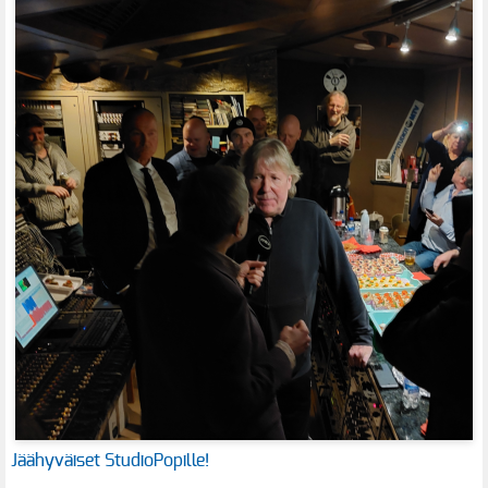
Jäähyväiset StudioPopille!