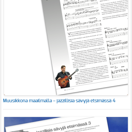
Muusikkona maailmalla – jazzillisia sävyjä etsimässä 4