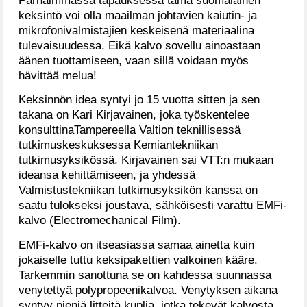
keksintö voi olla maailman johtavien kaiutin- ja
mikrofonivalmistajien keskeisenä materiaalina
tulevaisuudessa. Eikä kalvo sovellu ainoastaan
äänen tuottamiseen, vaan sillä voidaan myös
hävittää melua!
Keksinnön idea syntyi jo 15 vuotta sitten ja sen
takana on Kari Kirjavainen, joka työskentelee
konsulttinaTampereella Valtion teknillisessä
tutkimuskeskuksessa Kemiantekniikan
tutkimusyksikössä. Kirjavainen sai VTT:n mukaan
ideansa kehittämiseen, ja yhdessä
Valmistustekniikan tutkimusyksikön kanssa on
saatu tulokseksi joustava, sähköisesti varattu EMFi-
kalvo (Electromechanical Film).
EMFi-kalvo on itseasiassa samaa ainetta kuin
jokaiselle tuttu keksipakettien valkoinen kääre.
Tarkemmin sanottuna se on kahdessa suunnassa
venytettyä polypropeenikalvoa. Venytyksen aikana
syntyy pieniä litteitä kuplia, jotka tekevät kalvosta