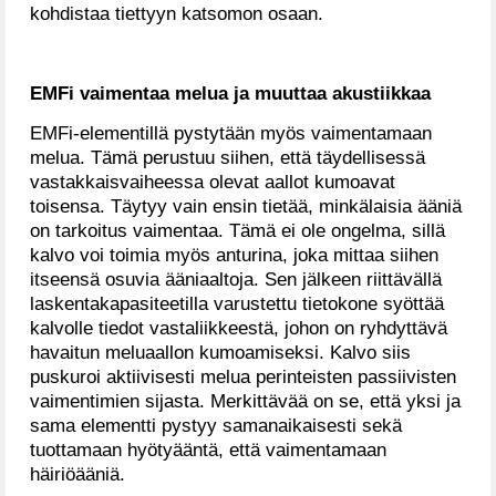
kohdistaa tiettyyn katsomon osaan.
EMFi vaimentaa melua ja muuttaa akustiikkaa
EMFi-elementillä pystytään myös vaimentamaan
melua. Tämä perustuu siihen, että täydellisessä
vastakkaisvaiheessa olevat aallot kumoavat
toisensa. Täytyy vain ensin tietää, minkälaisia ääniä
on tarkoitus vaimentaa. Tämä ei ole ongelma, sillä
kalvo voi toimia myös anturina, joka mittaa siihen
itseensä osuvia ääniaaltoja. Sen jälkeen riittävällä
laskentakapasiteetilla varustettu tietokone syöttää
kalvolle tiedot vastaliikkeestä, johon on ryhdyttävä
havaitun meluaallon kumoamiseksi. Kalvo siis
puskuroi aktiivisesti melua perinteisten passiivisten
vaimentimien sijasta. Merkittävää on se, että yksi ja
sama elementti pystyy samanaikaisesti sekä
tuottamaan hyötyääntä, että vaimentamaan
häiriöääniä.