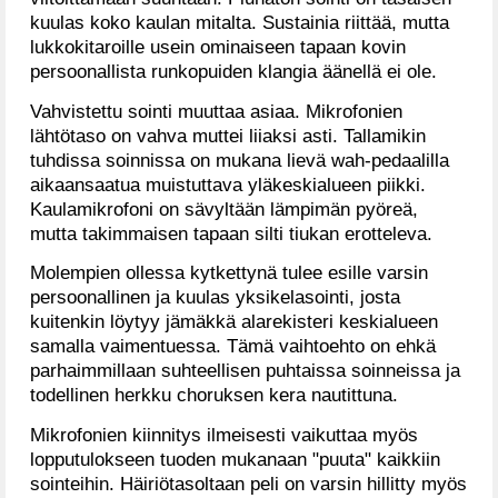
kuulas koko kaulan mitalta. Sustainia riittää, mutta
lukkokitaroille usein ominaiseen tapaan kovin
persoonallista runkopuiden klangia äänellä ei ole.
Vahvistettu sointi muuttaa asiaa. Mikrofonien
lähtötaso on vahva muttei liiaksi asti. Tallamikin
tuhdissa soinnissa on mukana lievä wah-pedaalilla
aikaansaatua muistuttava yläkeskialueen piikki.
Kaulamikrofoni on sävyltään lämpimän pyöreä,
mutta takimmaisen tapaan silti tiukan erotteleva.
Molempien ollessa kytkettynä tulee esille varsin
persoonallinen ja kuulas yksikelasointi, josta
kuitenkin löytyy jämäkkä alarekisteri keskialueen
samalla vaimentuessa. Tämä vaihtoehto on ehkä
parhaimmillaan suhteellisen puhtaissa soinneissa ja
todellinen herkku choruksen kera nautittuna.
Mikrofonien kiinnitys ilmeisesti vaikuttaa myös
lopputulokseen tuoden mukanaan "puuta" kaikkiin
sointeihin. Häiriötasoltaan peli on varsin hillitty myös