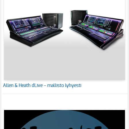
Allen & Heath dLive – mallisto lyhyesti