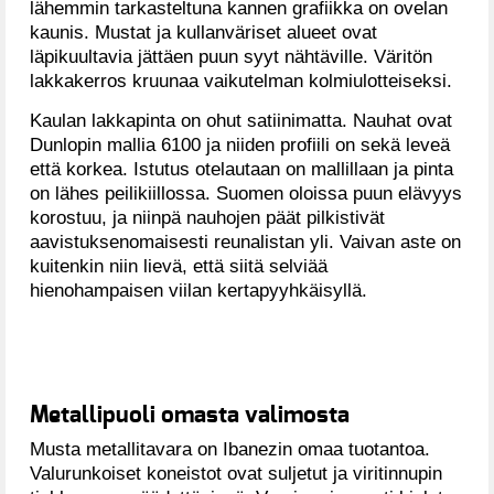
lähemmin tarkasteltuna kannen grafiikka on ovelan
kaunis. Mustat ja kullanväriset alueet ovat
läpikuultavia jättäen puun syyt nähtäville. Väritön
lakkakerros kruunaa vaikutelman kolmiulotteiseksi.
Kaulan lakkapinta on ohut satiinimatta. Nauhat ovat
Dunlopin mallia 6100 ja niiden profiili on sekä leveä
että korkea. Istutus otelautaan on mallillaan ja pinta
on lähes peilikiillossa. Suomen oloissa puun elävyys
korostuu, ja niinpä nauhojen päät pilkistivät
aavistuksenomaisesti reunalistan yli. Vaivan aste on
kuitenkin niin lievä, että siitä selviää
hienohampaisen viilan kertapyyhkäisyllä.
Metallipuoli omasta valimosta
Musta metallitavara on Ibanezin omaa tuotantoa.
Valurunkoiset koneistot ovat suljetut ja viritinnupin