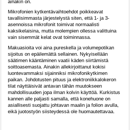
ainakin on.
Mikrofonien kytkentävaihtoehdot poikkeavat
tavallisimmasta järjestelystä siten, että 1- ja 3-
asennoissa mikrofonit toimivat normaalisti
kaksikelaisina, mutta molempien ollessa valittuina
vain sisemmät kelat ovat toiminnassa.
Makuasioita voi aina pureskella ja volumepotikan
sijoitus on epäilemättä sellainen. Nykyisellään
säätimen kääntäminen vaatii käden siirtämistä
soittoasemasta. Ainakin allekirjoittanut kokisi
luontevammaksi sijainniksi mikrofonikytkimen
paikan. Johdotusten pituus ja elektroniikkalokeron
tilat näyttäisivät antavan tähän muutokseen
mahdollisuuden jopa ilman kolvin käyttöä. Kurkistus
kannen alle paljasti samalla, että konehuone on
asiallisesti suojattu johtavan maalin ja folion avulla,
eikä juotostyön siisteydessä ole huomautettavaa.