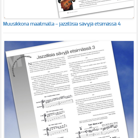
Muusikkona maailmalla – jazzillisia sävyjä etsimässä 4