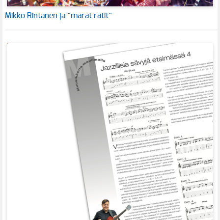
Mikko Rintanen ja ”märät rätit”