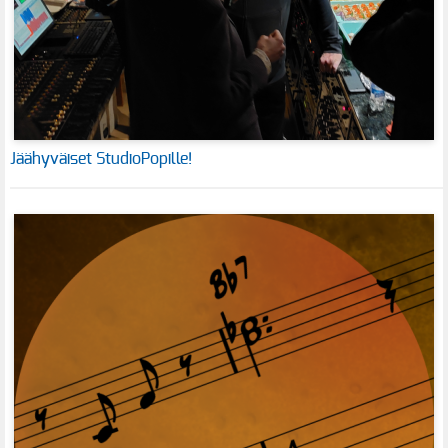
Jäähyväiset StudioPopille!