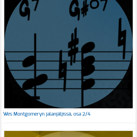
Wes Montgomeryn jalanjäljissä, osa 2/4