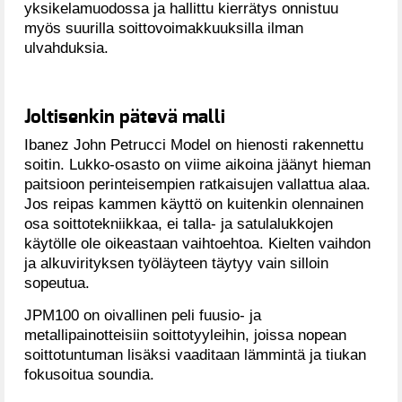
yksikelamuodossa ja hallittu kierrätys onnistuu
myös suurilla soittovoimakkuuksilla ilman
ulvahduksia.
Joltisenkin pätevä malli
Ibanez John Petrucci Model on hienosti rakennettu
soitin. Lukko-osasto on viime aikoina jäänyt hieman
paitsioon perinteisempien ratkaisujen vallattua alaa.
Jos reipas kammen käyttö on kuitenkin olennainen
osa soittotekniikkaa, ei talla- ja satulalukkojen
käytölle ole oikeastaan vaihtoehtoa. Kielten vaihdon
ja alkuvirityksen työläyteen täytyy vain silloin
sopeutua.
JPM100 on oivallinen peli fuusio- ja
metallipainotteisiin soittotyyleihin, joissa nopean
soittotuntuman lisäksi vaaditaan lämmintä ja tiukan
fokusoitua soundia.