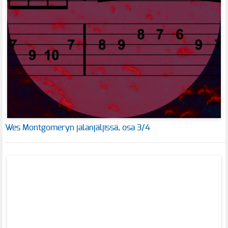
Wes Montgomeryn jalanjäljissä, osa 3/4