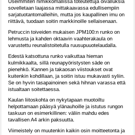
Useimmiten nimikkomallissa toteutettuja oivalluksia
sovelletaan laajassa mittakaavassa edullisempiin
sarjatuotantomalleihin, mutta jos kaupallinen imu on
riittävä, tuodaan soitin markkinoille sellaisenaan.
Petruccin toiveiden mukaisen JPM100:n runko on
lehmusta ja kahden oktaavin vaahterakaula on
varustettu reunalistoitetulla ruusupuuotelaudalla.
Edestä katsottuna runko vaikuttaa hieman
kulmikkaalta, sillä reunapyöristysten säde on
pienehkö. Kannen ja takaosan viistoukset ovat
kuitenkin kohdillaan, ja soitin istuu mukavasti syliin.
Se on hyvin tasapainoinen sekä hihnan varassa että
istualtaan soitettaessa.
Kaulan liitoskohta on nykytapaan muotoiltu
helpottamaan pääsyä ylänauhoille ja istutus rungon
taskuun on esimerkillinen: väliin mahdu edes
tavallisen A4 arkin paksuutta.
Viimeistely on muutenkin kaikin osin moitteetonta ja