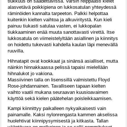
tiukkuus on säädettävissä. Varsin reippaasti kielet
alasvetävä poikkipiena on lukkosatulan yhteydessä
räminöiden kannalta tarpeeton. Palkki helpottaa
kuitenkin kielten vaihtoa ja alkuviritystä. Kun kieli
painuu tiukasti satulaa vasten, ei lukkopalan
tiukkaaminen enää muuta sanottavasti virettä. Itse
lukkosatula on viimeistelyltään asiallinen ja kiinnitys
on hoidettu tukevasti kahdella kaulan läpi menevällä
ruuvilla.
Hihnatapit ovat kookkaat ja sinänsä asialliset, mutta
näinkin hinnakkaassa pelissä tapaisi mielellään
hihnalukot jo vakiona.
Massiivinen talla on lisenssillä valmistettu Floyd
Rose-johdannainen. Tavalliseen tapaan kielten
vaihto vaatii mukana seuraavan kuusioavaimen
käyttöä sekä kielen päätehelan poisleikkaamisen.
Kampi kiinnittyy paikalleen nykyaikaisesti vain
painamalle. Kaksi nylonrengasta kammen akselissa
huolehtivat kiinnipysymisestä ja kitkasta. Tallan