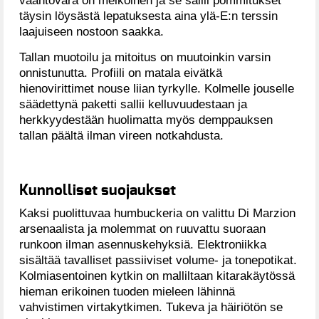
vääntövara on melkoinen ja se sallii pommitukset
täysin löysästä lepatuksesta aina ylä-E:n terssin
laajuiseen nostoon saakka.
Tallan muotoilu ja mitoitus on muutoinkin varsin
onnistunutta. Profiili on matala eivätkä
hienovirittimet nouse liian tyrkylle. Kolmelle jouselle
säädettynä paketti sallii kelluvuudestaan ja
herkkyydestään huolimatta myös demppauksen
tallan päältä ilman vireen notkahdusta.
Kunnolliset suojaukset
Kaksi puolittuvaa humbuckeria on valittu Di Marzion
arsenaalista ja molemmat on ruuvattu suoraan
runkoon ilman asennuskehyksiä. Elektroniikka
sisältää tavalliset passiiviset volume- ja tonepotikat.
Kolmiasentoinen kytkin on malliltaan kitarakäytössä
hieman erikoinen tuoden mieleen lähinnä
vahvistimen virtakytkimen. Tukeva ja häiriötön se