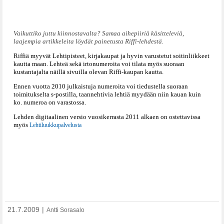
Vaikuttiko juttu kiinnostavalta? Samaa aihepiiriä käsitteleviä,
laajempia artikkeleita löydät painetusta Riffi-lehdestä.
Riffiä myyvät Lehtipisteet, kirjakaupat ja hyvin varustetut soitinliikkeet
kautta maan. Lehteä sekä irtonumeroita voi tilata myös suoraan
kustantajalta näillä sivuilla olevan Riffi-kaupan kautta.
Ennen vuotta 2010 julkaistuja numeroita voi tiedustella suoraan
toimitukselta s-postilla, taannehtivia lehtiä myydään niin kauan kuin
ko. numeroa on varastossa.
Lehden digitaalinen versio vuosikerrasta 2011 alkaen on ostettavissa
myös
Lehtiluukkupalvelusta
21.7.2009
|
Antti Sorasalo