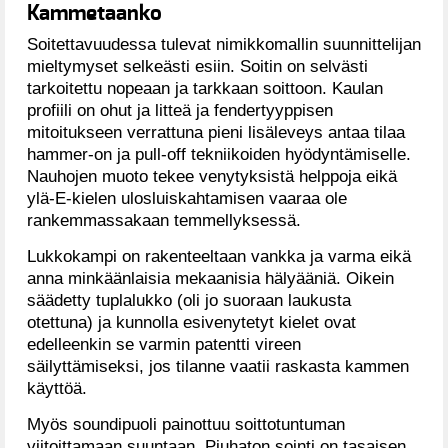
Kammetaanko
Soitettavuudessa tulevat nimikkomallin suunnittelijan
mieltymyset selkeästi esiin. Soitin on selvästi
tarkoitettu nopeaan ja tarkkaan soittoon. Kaulan
profiili on ohut ja litteä ja fendertyyppisen
mitoitukseen verrattuna pieni lisäleveys antaa tilaa
hammer-on ja pull-off tekniikoiden hyödyntämiselle.
Nauhojen muoto tekee venytyksistä helppoja eikä
ylä-E-kielen ulosluiskahtamisen vaaraa ole
rankemmassakaan temmellyksessä.
Lukkokampi on rakenteeltaan vankka ja varma eikä
anna minkäänlaisia mekaanisia hälyääniä. Oikein
säädetty tuplalukko (oli jo suoraan laukusta
otettuna) ja kunnolla esivenytetyt kielet ovat
edelleenkin se varmin patentti vireen
säilyttämiseksi, jos tilanne vaatii raskasta kammen
käyttöä.
Myös soundipuoli painottuu soittotuntuman
viitoittamaan suuntaan. Piuhaton sointi on tasaisen