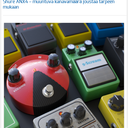
Shure ANX4 – muuntuva kanavamäärä joustaa tarpeen
mukaan