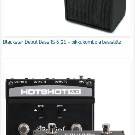
Blackstar Debut Bass 15 & 25 – pikkukomboja basistille