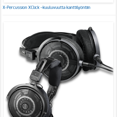
X-Percussion XClick –kuuluvuutta kanttilyöntiin