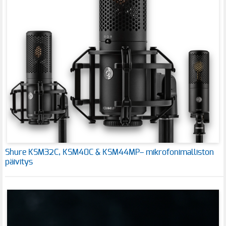
Shure KSM32C, KSM40C & KSM44MP– mikrofonimalliston
päivitys