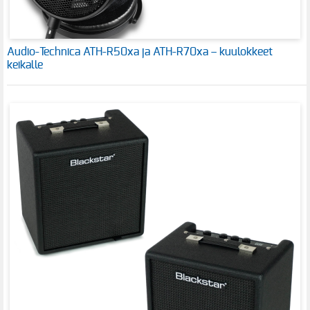
Audio-Technica ATH-R50xa ja ATH-R70xa – kuulokkeet
keikalle