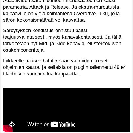
Adaptiivisen särön luonteen hienosäätöön on kaksi
parametria, Attack ja Release. Ja ekstra-muroutusta
kaipaaville on vielä kolmantena Overdrive-liuku, jolla
särön kokonaismäärää voi kasvattaa.
Säröytyksen kohdistus onnistuu paitsi
taajuusvalintaisesti, myös kanavakohtaisesti. Ja tällä
tarkoitetaan nyt Mid- ja Side-kanavia, eli stereokuvan
osakomponentteja.
Liikkeelle pääsee halutessaan valmiiden preset-
ohjelmien kautta, ja sellaisia on plugiin tallennettu 49 eri
tilanteisiin suunniteltua kappaletta.