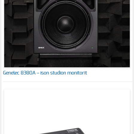
Genelec 8380A – ison studion monitorit