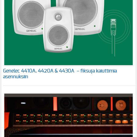
Genelec 4410A, 4420A & 4430A – fiksuja kaiuttimia
asennuksiin