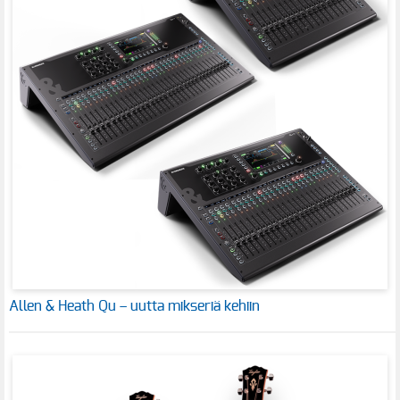
Allen & Heath Qu – uutta mikseriä kehiin