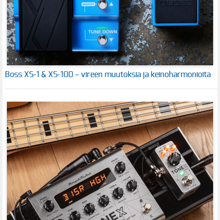
Boss XS-1 & XS-100 – vireen muutoksia ja keinoharmonioita