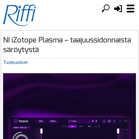
NI iZotope Plasma – taajuussidonnaista
säröytystä
Tuoteuutiset