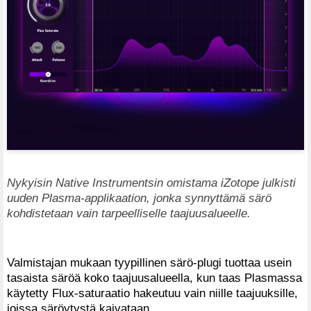
Nykyisin Native Instrumentsin omistama iZotope julkisti
uuden Plasma-applikaation, jonka synnyttämä särö
kohdistetaan vain tarpeelliselle taajuusalueelle.
Valmistajan mukaan tyypillinen särö-plugi tuottaa usein
tasaista säröä koko taajuusalueella, kun taas Plasmassa
käytetty Flux-saturaatio hakeutuu vain niille taajuuksille,
joissa säröytystä kaivataan.