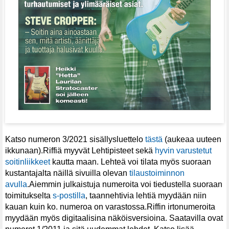
Katso numeron 3/2021 sisällysluettelo
tästä
(aukeaa uuteen
ikkunaan).Riffiä myyvät Lehtipisteet sekä
hyvin varustetut
soitinliikkeet
kautta maan. Lehteä voi tilata myös suoraan
kustantajalta näillä sivuilla olevan
tilaustoiminnon
avulla
.Aiemmin julkaistuja numeroita voi tiedustella suoraan
toimitukselta
s-postilla
, taannehtivia lehtiä myydään niin
kauan kuin ko. numeroa on varastossa.Riffin irtonumeroita
myydään myös digitaalisina näköisversioina. Saatavilla ovat