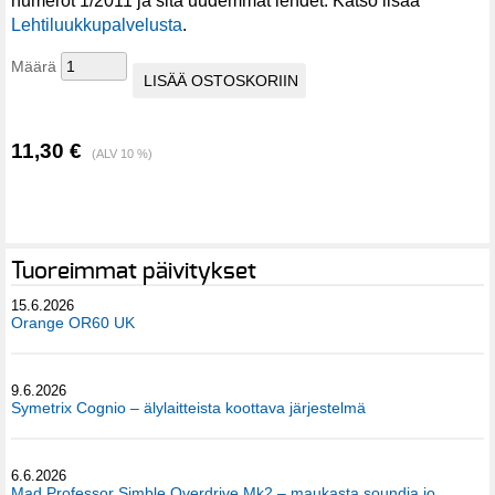
numerot 1/2011 ja sitä uudemmat lehdet. Katso lisää
Lehtiluukkupalvelusta
.
Määrä
11,30 €
(ALV 10 %)
Tuoreimmat päivitykset
15.6.2026
Orange OR60 UK
9.6.2026
Symetrix Cognio – älylaitteista koottava järjestelmä
6.6.2026
Mad Professor Simble Overdrive Mk2 – maukasta soundia jo