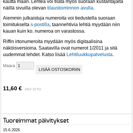
kautta maan. Lehteä voi tilata myös suoraan kustantajalta
näillä sivuilla olevan
tilaustoiminnon avulla
.
Aiemmin julkaistuja numeroita voi tiedustella suoraan
toimitukselta
s-postilla
, taannehtivia lehtiä myydään niin
kauan kuin ko. numeroa on varastossa.
Riffin irtonumeroita myydään myös digitaalisina
näköisversioina. Saatavilla ovat numerot 1/2011 ja sitä
uudemmat lehdet. Katso lisää
Lehtiluukkupalvelusta
.
Määrä
11,60 €
(ALV 10 %)
Tuoreimmat päivitykset
15.6.2026