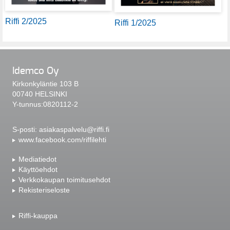
Riffi 2/2025
Riffi 1/2025
Idemco Oy
Kirkonkyläntie 103 B
00740 HELSINKI
Y-tunnus:0820112-2
S-posti:
asiakaspalvelu@riffi.fi
www.facebook.com/riffilehti
Mediatiedot
Käyttöehdot
Verkkokaupan toimitusehdot
Rekisteriseloste
Riffi-kauppa