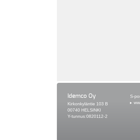
Idemco Oy
S-po
www
Kirkonkyläntie 103 B
00740 HELSINKI
Y-tunnus:0820112-2