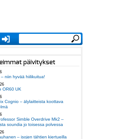
eimmat päivitykset
6
– niin hyvää hiilikuitua!
026
e OR60 UK
6
x Cognio – älylaitteista koottava
elmä
6
ofessor Simble Overdrive Mk2 –
ta soundia jo toisessa polvessa
026
auhanen – isojen tähtien kiertueilla