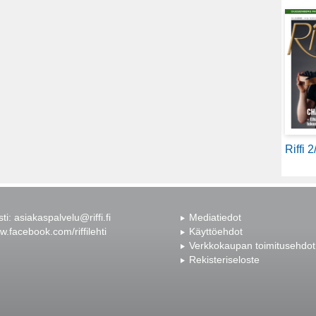
Riffi 
sti:
asiakaspalvelu@riffi.fi
Mediatiedot
.facebook.com/riffilehti
Käyttöehdot
Verkkokaupan toimitusehdot
Rekisteriseloste