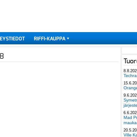
EYSTIEDOT
RIFFI-KAUPPA
18
Tuor
8.8.202
Techra 
15.6.2
Orang
9.6.202
Symetri
järjest
6.6.202
Mad Pr
maukas
20.5.2
Ville K