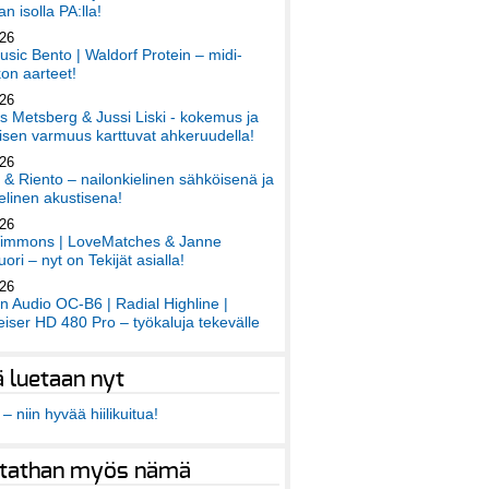
an isolla PA:lla!
026
sic Bento | Waldorf Protein – midi-
on aarteet!
026
 Metsberg & Jussi Liski - kokemus ja
sen varmuus karttuvat ahkeruudella!
026
 & Riento – nailonkielinen sähköisenä ja
elinen akustisena!
026
immons | LoveMatches & Janne
ori – nyt on Tekijät asialla!
026
an Audio OC-B6 | Radial Highline |
iser HD 480 Pro – työkaluja tekevälle
ä luetaan nyt
– niin hyvää hiilikuitua!
tathan myös nämä