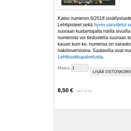
Katso numeron 6/2018 sisällysluet
Lehtipisteet sekä
hyvin varustetut so
suoraan kustantajalta näillä sivuill
numeroita voi tiedustella suoraan t
kauan kuin ko. numeroa on varastos
näköisversioina. Saatavilla ovat nu
Lehtiluukkupalvelusta
.
Määrä
8,50 €
(ALV 10 %)