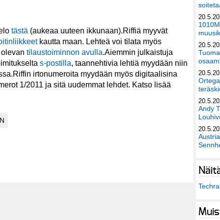
soiteta
20.5.2
1010Mu
telo
tästä
(aukeaa uuteen ikkunaan).Riffiä myyvät
muusik
itinliikkeet
kautta maan. Lehteä voi tilata myös
20.5.2
a olevan
tilaustoiminnon avulla
.Aiemmin julkaistuja
Tuomas
osaami
oimitukselta
s-postilla
, taannehtivia lehtiä myydään niin
20.5.2
sa.Riffin irtonumeroita myydään myös digitaalisina
Ortega
merot 1/2011 ja sitä uudemmat lehdet. Katso lisää
teräski
20.5.2
Andy T
Louhivu
20.5.2
Austri
Sennhe
Näit
Techra 
Muis