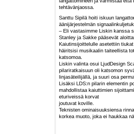
langattomineen ja varmistaa että 
tehtävänjaossa.
Santtu Sipilä hoiti iskuun langatt
äänijärjestelmän signaalinkuljetuk
– Eli vastasimme Liskin kanssa sii
Stanley ja Sakke pääsevät aloittam
Kaiutinsijoittelulle asetettiin tiuka
häiritsisi musikaalin taiteellista 
katsomoa.
Liskin valinta osui LjudDesign S
pilariratkaisuun oli katsomon syv
linjasäteilijällä, ja suuri osa per
Lisäksi LDS:n pilarin elementin 
mahdollistaa kaiuttimien sijoittam
eturiveissä korvat
joutuvat koville.
Teknisten ominaisuuksiensa rinnal
korkea muoto, joka ei haukkaa nä