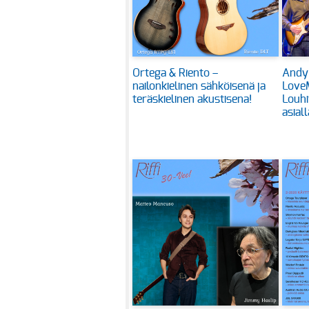
Ortega & Riento –
Andy
nailonkielinen sähköisenä ja
Love
teräskielinen akustisena!
Louhi
asiall