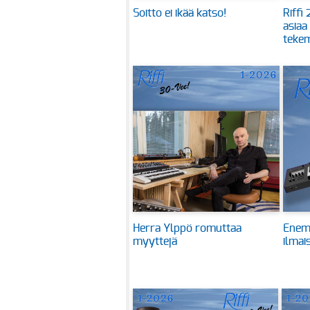
Soitto ei ikää katso!
Riffi
asiaa
tekem
Herra Ylppö romuttaa
Enem
myyttejä
ilmai