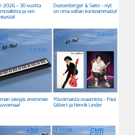
 2-2026 – 30 vuotta
Duesenberger & Saito – nyt
 musiikista ja sen
on rima vähän korkeammalla!
isestä!
män sävyjä, enemmän
Ylivoimaista osaamista – Paul
suvoimaa!
Gilbert ja Henrik Linder