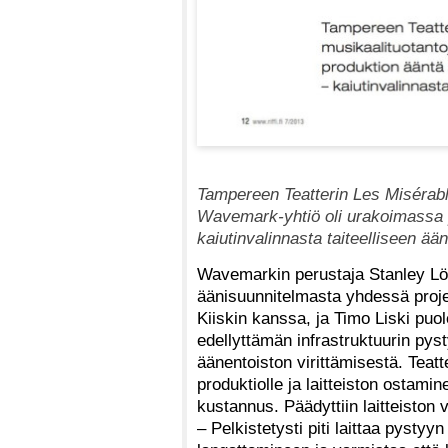
Tampereen Teatterin Les Misérab
Wavemark-yhtiö oli urakoimassa p
kaiutinvalinnasta taiteelliseen ää
Wavemarkin perustaja Stanley Lö
äänisuunnitelmasta yhdessä proje
Kiiskin kanssa, ja Timo Liski pu
edellyttämän infrastruktuurin pys
äänentoiston virittämisestä. Teatt
produktiolle ja laitteiston ostamin
kustannus. Päädyttiin laitteiston
– Pelkistetysti piti laittaa pysty