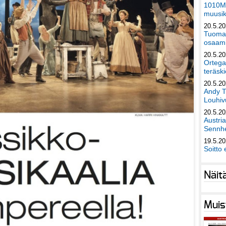
1010Mu
muusik
20.5.2
Tuomas
osaami
20.5.2
Ortega
teräski
20.5.2
Andy T
Louhivu
20.5.2
Austri
Sennhe
19.5.2
Soitto 
Näit
Muis