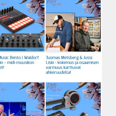
usic Bento | Waldorf
Tuomas Metsberg & Jussi
in – midi-muusikon
Liski - kokemus ja osaamisen
et!
varmuus karttuvat
ahkeruudella!