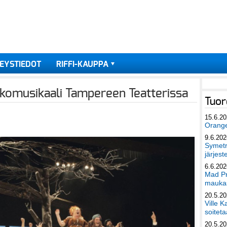
EYSTIEDOT
RIFFI-KAUPPA
kkomusikaali Tampereen Teatterissa
Tuor
15.6.2
Orang
9.6.202
Symetri
järjest
6.6.202
Mad Pr
maukas
20.5.2
Ville K
soiteta
20.5.2