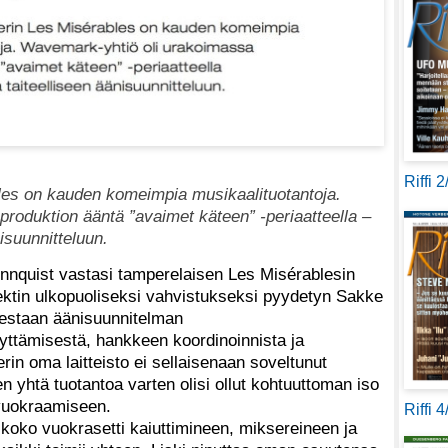
Riffi 
les on kauden komeimpia musikaalituotantoja.
roduktion ääntä ”avaimet käteen” -periaatteella –
nisuunnitteluun.
nnquist vastasi tamperelaisen Les Misérablesin
ktin ulkopuoliseksi vahvistukseksi pyydetyn Sakke
olestaan äänisuunnitelman
tyttämisestä, hankkeen koordinoinnista ja
erin oma laitteisto ei sellaisenaan soveltunut
en yhtä tuotantoa varten olisi ollut kohtuuttoman iso
 vuokraamiseen.
Riffi 
yn koko vuokrasetti kaiuttimineen, miksereineen ja