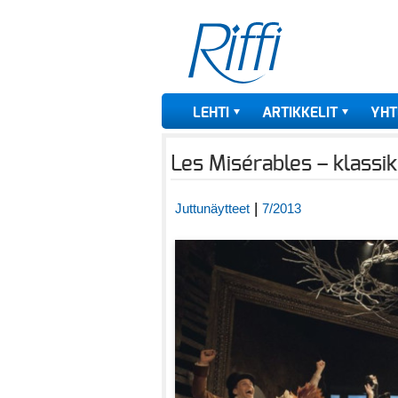
LEHTI
ARTIKKELIT
YHT
Les Misérables – klassi
|
Juttunäytteet
7/2013