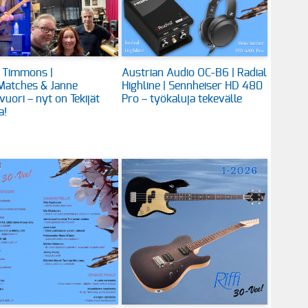
 Timmons |
Austrian Audio OC-B6 | Radial
Matches & Janne
Highline | Sennheiser HD 480
vuori – nyt on Tekijät
Pro – työkaluja tekevälle
a!