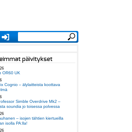
eimmat päivitykset
026
e OR60 UK
6
x Cognio – älylaitteista koottava
elmä
6
ofessor Simble Overdrive Mk2 –
ta soundia jo toisessa polvessa
026
auhanen – isojen tähtien kiertueilla
an isolla PA:lla!
026