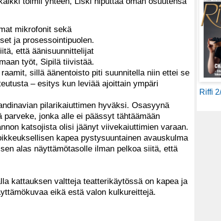
kaikki toimii yhteen, Liski niputtaa oman osuutensa
omat mikrofonit sekä
set ja prosessointipuolen.
tä, että äänisuunnittelijat
aan työt, Sipilä tiivistää.
t raamit, sillä äänentoisto piti suunnitella niin ettei se
toteutusta – esitys kun leviää ajoittain ympäri
Riffi 
candinavian pilarikaiuttimen hyväksi. Osasyynä
ä parveke, jonka alle ei päässyt tähtäämään
mannon katsojista olisi jäänyt viivekaiuttimien varaan.
poikkeuksellisen kapea pystysuuntainen avauskulma
isen alas näyttämötasolle ilman pelkoa siitä, että
la kattauksen valtteja teatterikäytössä on kapea ja
yttämökuvaa eikä estä valon kulkureittejä.