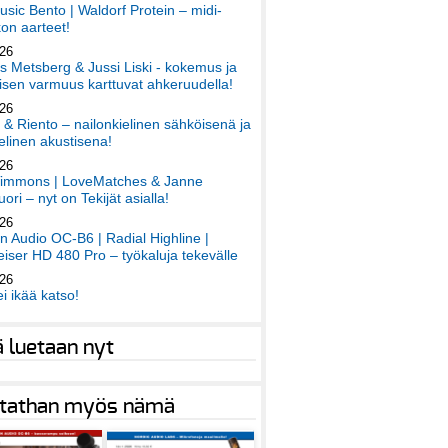
sic Bento | Waldorf Protein – midi-
on aarteet!
026
 Metsberg & Jussi Liski - kokemus ja
sen varmuus karttuvat ahkeruudella!
026
 & Riento – nailonkielinen sähköisenä ja
elinen akustisena!
026
immons | LoveMatches & Janne
ori – nyt on Tekijät asialla!
026
an Audio OC-B6 | Radial Highline |
iser HD 480 Pro – työkaluja tekevälle
026
ei ikää katso!
ä luetaan nyt
tathan myös nämä