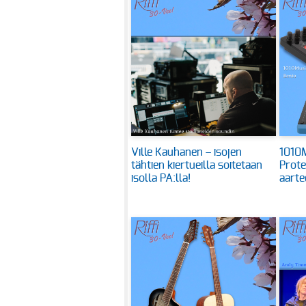
Ville Kauhanen – isojen
1010M
tähtien kiertueilla soitetaan
Prote
isolla PA:lla!
aarte