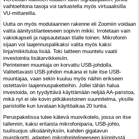
vaihtoehtona tasoja voi tarkastella myös virtuaalisilla
VU-mittareilla.
Uutta on myös modulaarinen rakenne eli Zoomiin voidaan
valita äänitystilanteeseen sopivin mikki. Irrotetaan vain
vakiokapseli ja napsautetaan tilalle toinen. Mikrofonin
sijaan voi laajennuspalikaksi valita myös kaksi
linja/mikkituloa lisää. Toki laitteen muuntelu vaatii
investointia lisätarvikkeisiin.
Perinteinen muuntaja on korvattu USB-johdolla.
Valitettavasti USB-johdon mukana ei tule itse USB-
muuntajaa, vaan sekin kuuluu myös näihin erikseen
ostettaviin laajennuspaketteihin. Jollei tähän halua
investoida, on tyydyttävä käyttämään neljää AA-paristoa,
mikä nyt ei ole kovin pitkäkestoinen suunnitelma, yksille
paristoille kun luvataan käyttöaikaa 20 tuntia.
Peruspaketissa tulee kätevä muovikotelo, jossa on itse
tallennin, kaksi erilaista mikrofoniparia, USB-johto,
tuulisuojus ulkoäänityksiin, kahden gigatavun
muistikortti, adapteri mikrofonitelineeseen kiinnitystä