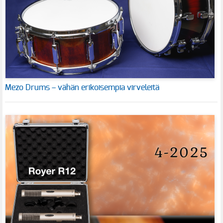
Mezo Drums – vähän erikoisempia virveleitä