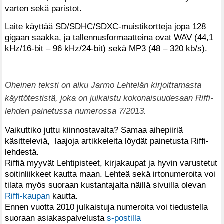
varten sekä paristot.
Laite käyttää SD/SDHC/SDXC-muistikortteja jopa 128
gigaan saakka, ja tallennusformaatteina ovat WAV (44,1
kHz/16-bit – 96 kHz/24-bit) sekä MP3 (48 – 320 kb/s).
Oheinen teksti on alku Jarmo Lehtelän kirjoittamasta
käyttötestistä, joka on julkaistu kokonaisuudesaan Riffi-
lehden painetussa numerossa 7/2013.
Vaikuttiko juttu kiinnostavalta? Samaa aihepiiriä
käsitteleviä, laajoja artikkeleita löydät painetusta Riffi-
lehdestä.
Riffiä myyvät Lehtipisteet, kirjakaupat ja hyvin varustetut
soitinliikkeet kautta maan. Lehteä sekä irtonumeroita voi
tilata myös suoraan kustantajalta näillä sivuilla olevan
Riffi-kaupan
kautta.
Ennen vuotta 2010 julkaistuja numeroita voi tiedustella
suoraan asiakaspalvelusta
s-postilla