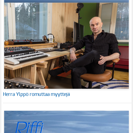
Herra Ylppö romuttaa myyttejä