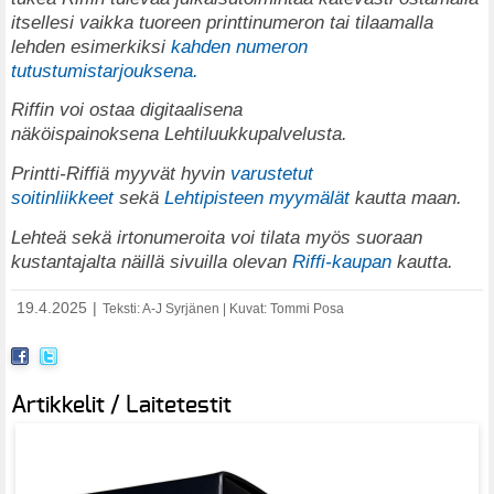
itsellesi vaikka tuoreen printtinumeron tai tilaamalla
lehden esimerkiksi
kahden numeron
tutustumistarjouksena.
Riffin voi ostaa digitaalisena
näköispainoksena
Lehtiluukkupalvelusta
.
Printti-Riffiä myyvät hyvin
varustetut
soitinliikkeet
sekä
Lehtipisteen myymälät
kautta maan.
Lehteä sekä irtonumeroita voi tilata myös suoraan
kustantajalta näillä sivuilla olevan
Riffi-kaupan
kautta.
19.4.2025
|
Teksti: A-J Syrjänen | Kuvat: Tommi Posa
Artikkelit / Laitetestit