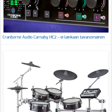
Cranborne Audio Carnaby HE2 – ei lainkaan tavanomainen