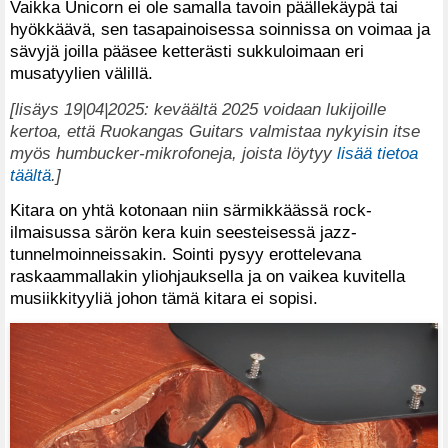
Vaikka Unicorn ei ole samalla tavoin päällekäypä tai
hyökkäävä, sen tasapainoisessa soinnissa on voimaa ja
sävyjä joilla pääsee ketterästi sukkuloimaan eri
musatyylien välillä.
[lisäys 19|04|2025: keväältä 2025 voidaan lukijoille
kertoa, että Ruokangas Guitars valmistaa nykyisin itse
myös humbucker-mikrofoneja, joista löytyy
lisää tietoa
täältä
.]
Kitara on yhtä kotonaan niin särmikkäässä rock-
ilmaisussa särön kera kuin seesteisessä jazz-
tunnelmoinneissakin. Sointi pysyy erottelevana
raskaammallakin yliohjauksella ja on vaikea kuvitella
musiikkityyliä johon tämä kitara ei sopisi.