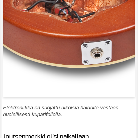
Elektroniikka on suojattu ulkoisia häiriöitä vastaan
huolellisesti kuparifoliolla.
Joutsenmerkki olisi paikallaan