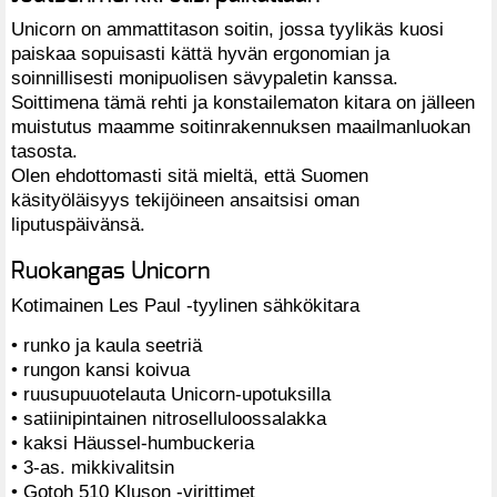
Unicorn on ammattitason soitin, jossa tyylikäs kuosi
paiskaa sopuisasti kättä hyvän ergonomian ja
soinnillisesti monipuolisen sävypaletin kanssa.
Soittimena tämä rehti ja konstailematon kitara on jälleen
muistutus maamme soitinrakennuksen maailmanluokan
tasosta.
Olen ehdottomasti sitä mieltä, että Suomen
käsityöläisyys tekijöineen ansaitsisi oman
liputuspäivänsä.
Ruokangas Unicorn
Kotimainen Les Paul -tyylinen sähkökitara
• runko ja kaula seetriä
• rungon kansi koivua
• ruusupuuotelauta Unicorn-upotuksilla
• satiinipintainen nitroselluloossalakka
• kaksi Häussel-humbuckeria
• 3-as. mikkivalitsin
• Gotoh 510 Kluson -virittimet