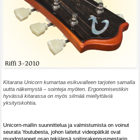
Kitarana Unicorn kumartaa esikuvalleen tarjoten samalla
uutta näkemystä – sointeja myöten. Ergonomisestikin
hyvässä kitarassa on myös silmää miellyttäviä
yksityiskohtia.
Unicorn-mallin suunnittelua ja valmistumista on voinut
seurata Youtubesta, johon laitetut videopätkät ovat
muodostaneet osan tekijänsä soitinrakennusmestarin