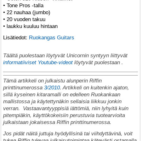
• Tone Pros -talla
• 22 nauhaa (jumbo)
• 20 vuoden takuu
• laukku kuuluu hintaan
Lisätiedot:
Ruokangas Guitars
Täältä puolestaan löytyvät Unicornin syntyyn liittyvät
informatiiviset Youtube-videot
löytyvät puolestaan .
Tämä artikkeli on julkaistu alunperin Riffin
printtinumerossa
3/2010
. Artikkeli on kuitenkin ajaton,
sillä kyseinen kitaramalli on edelleen Ruokankaan
mallistossa ja käytettynäkin sellaisia liikkuu jonkin
verran. Vastaavantyyppisiä iättömiä, niin lyhyitä kuin
pitempiäkin, käyttökokeisiin perustuvia tuotearvioita
julkaistaan jokaisessa Riffin printtinumerossa.
Jos pidät näitä juttuja hyödyllisinä tai viihdyttävinä, voit
tukea Riffin tulevaa julkaisutoimintaa kätevästi ostamalla