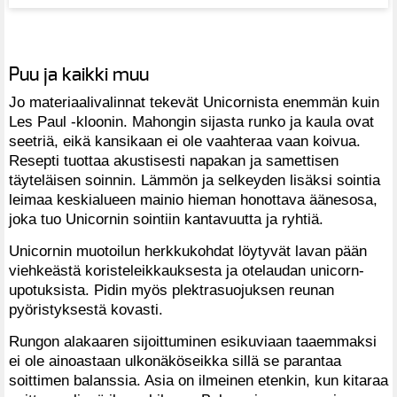
Puu ja kaikki muu
Jo materiaalivalinnat tekevät Unicornista enemmän kuin
Les Paul -kloonin. Mahongin sijasta runko ja kaula ovat
seetriä, eikä kansikaan ei ole vaahteraa vaan koivua.
Resepti tuottaa akustisesti napakan ja samettisen
täyteläisen soinnin. Lämmön ja selkeyden lisäksi sointia
leimaa keskialueen mainio hieman honottava äänesosa,
joka tuo Unicornin sointiin kantavuutta ja ryhtiä.
Unicornin muotoilun herkkukohdat löytyvät lavan pään
viehkeästä koristeleikkauksesta ja otelaudan unicorn-
upotuksista. Pidin myös plektrasuojuksen reunan
pyöristyksestä kovasti.
Rungon alakaaren sijoittuminen esikuviaan taaemmaksi
ei ole ainoastaan ulkonäköseikka sillä se parantaa
soittimen balanssia. Asia on ilmeinen etenkin, kun kitaraa