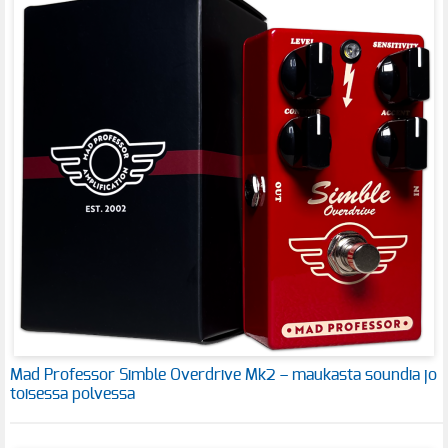
Mad Professor Simble Overdrive Mk2 – maukasta soundia jo
toisessa polvessa