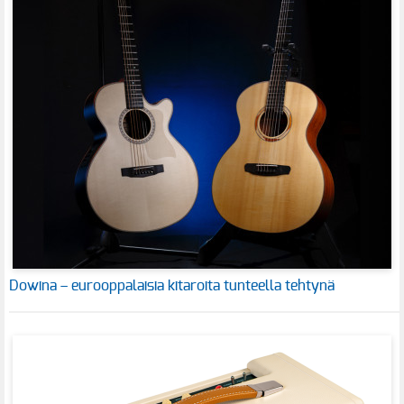
Dowina – eurooppalaisia kitaroita tunteella tehtynä