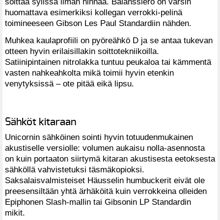
soittaa sylissä ilman hihnaa. Balanssiero on varsin
huomattava esimerkiksi kollegan verrokki-pelinä
toimineeseen Gibson Les Paul Standardiin nähden.
Muhkea kaulaprofiili on pyöreähkö D ja se antaa tukevan
otteen hyvin erilaisillakin soittotekniikoilla.
Satiinipintainen nitrolakka tuntuu peukaloa tai kämmentä
vasten nahkeahkolta mikä toimii hyvin etenkin
venytyksissä – ote pitää eikä lipsu.
Sähköt kitaraan
Unicornin sähköinen sointi hyvin totuudenmukainen
akustiselle versiolle: volumen aukaisu nolla-asennosta
on kuin portaaton siirtymä kitaran akustisesta eetoksesta
sähköllä vahvistetuksi täsmäkopioksi.
Saksalaisvalmisteiset Häusselin humbuckerit eivät ole
preesensiltään yhtä ärhäköitä kuin verrokkeina olleiden
Epiphonen Slash-mallin tai Gibsonin LP Standardin
mikit.