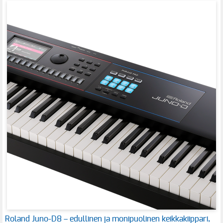
Roland Juno-D8 – edullinen ja monipuolinen keikkakiippari,