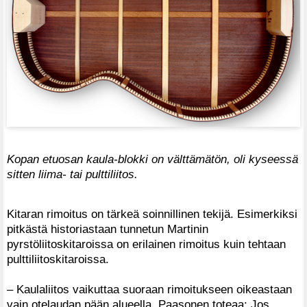
Kopan etuosan kaula-blokki on välttämätön, oli kyseessä
sitten liima- tai pulttiliitos.
Kitaran rimoitus on tärkeä soinnillinen tekijä. Esimerkiksi
pitkästä historiastaan tunnetun Martinin
pyrstöliitoskitaroissa on erilainen rimoitus kuin tehtaan
pulttiliitoskitaroissa.
– Kaulaliitos vaikuttaa suoraan rimoitukseen oikeastaan
vain otelaudan pään alueella, Paasonen toteaa: Jos