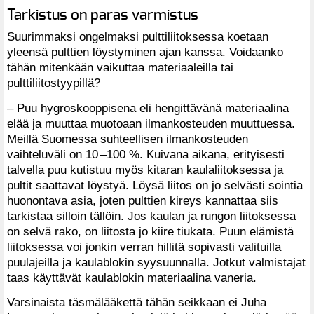
Tarkistus on paras varmistus
Suurimmaksi ongelmaksi pulttiliitoksessa koetaan
yleensä pulttien löystyminen ajan kanssa. Voidaanko
tähän mitenkään vaikuttaa materiaaleilla tai
pulttiliitostyypillä?
– Puu hygroskooppisena eli hengittävänä materiaalina
elää ja muuttaa muotoaan ilmankosteuden muuttuessa.
Meillä Suomessa suhteellisen ilmankosteuden
vaihteluväli on 10 –100 %. Kuivana aikana, erityisesti
talvella puu kutistuu myös kitaran kaulaliitoksessa ja
pultit saattavat löystyä. Löysä liitos on jo selvästi sointia
huonontava asia, joten pulttien kireys kannattaa siis
tarkistaa silloin tällöin. Jos kaulan ja rungon liitoksessa
on selvä rako, on liitosta jo kiire tiukata. Puun elämistä
liitoksessa voi jonkin verran hillitä sopivasti valituilla
puulajeilla ja kaulablokin syysuunnalla. Jotkut valmistajat
taas käyttävät kaulablokin materiaalina vaneria.
Varsinaista täsmälääkettä tähän seikkaan ei Juha