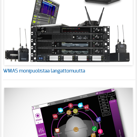
WMAS monipuolistaa langattomuutta