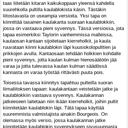
taas liitetään kitaran kaikukoppaan yleensä kahdella
suurehkolla pultilla kaulablokista käsin. Tästäkin
liitostavasta on useampia versioita. Yksi tapa on
kiinnittää tasainen kaulakanta suoraan kaulablokkiin,
jossa on vastaava pieni syvennys. Tässä versiossa, jota
tapaa esimerkiksi Taylorin vanhemmissa malleissa,
kaulaosan kantaan sijoitetaan kierreholkit, ja kaula
ruuvataan kiinni kaulablokin läpi kuusiokolopulttien ja
prikkojen avulla. Kantaosaan tehdään holkkien kohdalle
pieni syvennys, jotta kaulan kulman hienosäätöön jää
varaa ja jotta tulevassa kaulan kulman säädössä
kannasta on varaa työstää rittävästi puuta pois.
Toisessa tavassa kiinnitys tapahtuu pulteilla suoran
liimaliitoksen tapaan: kaulakantaan veistetään jatke ja
kaulablokkiin vastaava syvennys. Kaulakannan
jatkeeseen laitetaan niin ikään kierreholkit, joihin pultit
kiinnitetään kaulablokin läpi. Tätä tapaa käyttää
suuremmista valmistajista ainakin Bourgeois. On
olemassa myös versio, jossa kaulakannan jatke
kiinnitetään kaulablokin syvennykseen sivusuunnasta