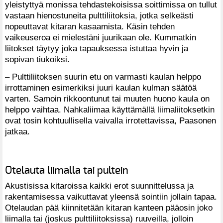
yleistyttyä monissa tehdastekoisissa soittimissa on tullut
vastaan hienostuneita pulttiliitoksia, jotka selkeästi
nopeuttavat kitaran kasaamista. Käsin tehden
vaikeuseroa ei mielestäni juurikaan ole. Kummatkin
liitokset täytyy joka tapauksessa istuttaa hyvin ja
sopivan tiukoiksi.
– Pulttiliitoksen suurin etu on varmasti kaulan helppo
irrottaminen esimerkiksi juuri kaulan kulman säätöä
varten. Samoin rikkoontunut tai muuten huono kaula on
helppo vaihtaa. Nahkaliimaa käyttämällä liimaliitoksetkin
ovat tosin kohtuullisella vaivalla irrotettavissa, Paasonen
jatkaa.
Otelauta liimalla tai pultein
Akustisissa kitaroissa kaikki erot suunnittelussa ja
rakentamisessa vaikuttavat yleensä sointiin jollain tapaa.
Otelaudan pää kiinnitetään kitaran kanteen pääosin joko
liimalla tai (joskus pulttiliitoksissa) ruuveilla, jolloin