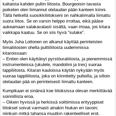
kaltaista kahden pultin liitosta. Bourgeoisin tavasta
poiketen olen liimannut otelaudan pään kanteen kiinni.
Tällä hetkellä suosikkiliitokseni on nahkaliimalla liimattu
suora liitos. Se on varsin helppo irrottaa, eikä pääse
aukeamaan salakavalasti sisältä, vaan irtoaa, jos kitara
vaikkapa kaatuu. Se on siis hyvä ”sulake”.
Myös Juha Lottonen on alkanut käyttää perinteisten
liimaliitosten ohella pulttiliitosta uudemmissa
kitaroissaan:
– Eniten olen käyttänyt pyrstöuraliitosta, ja pienemmissä
instrumenteissa (ukulele, mandoliini ja tres) suoraa
tappiliitosta. Kitaran kauloissa käytän nykyään myös
suoraa tappiliitosta, joka on kiinnitetty pulteilla, ja silloin
otelaudan pää on perinteisesti liimattu kanteen.
Kumpikaan ei sinänsä koe liitoksissa olevan merkittävää
soinnillista eroa.
– Oikein hyvissä ja herkissä soittimissa erityyppiset
liitokset soivat varmasti ainakin hiukan eri tavoin;
niinkuin mitkä tahansa muutkin rakenteelliset erot.