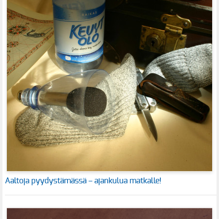
Aaltoja pyydystämässä – ajankulua matkalle!