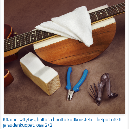
Kitaran säilytys, hoito ja huolto kotikonstein – helpot niksit
ja sudenkuopat, osa 2/2