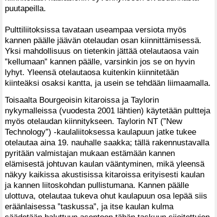
puutapeilla.
Pulttiliitoksissa tavataan useampaa versiota myös
kannen päälle jäävän otelaudan osan kiinnittämisessä.
Yksi mahdollisuus on tietenkin jättää otelautaosa vain
”kellumaan” kannen päälle, varsinkin jos se on hyvin
lyhyt. Yleensä otelautaosa kuitenkin kiinnitetään
kiinteäksi osaksi kantta, ja usein se tehdään liimaamalla.
Toisaalta Bourgeoisin kitaroissa ja Taylorin
nykymalleissa (vuodesta 2001 lähtien) käytetään pultteja
myös otelaudan kiinnitykseen. Taylorin NT (”New
Technology”) -kaulaliitoksessa kaulapuun jatke tukee
otelautaa aina 19. nauhalle saakka; tällä rakennustavalla
pyritään valmistajan mukaan estämään kannen
elämisestä johtuvan kaulan vääntyminen, mikä yleensä
näkyy kaikissa akustisissa kitaroissa erityisesti kaulan
ja kannen liitoskohdan pullistumana. Kannen päälle
ulottuva, otelautaa tukeva ohut kaulapuun osa lepää siis
eräänlaisessa ”taskussa”, ja itse kaulan kulma