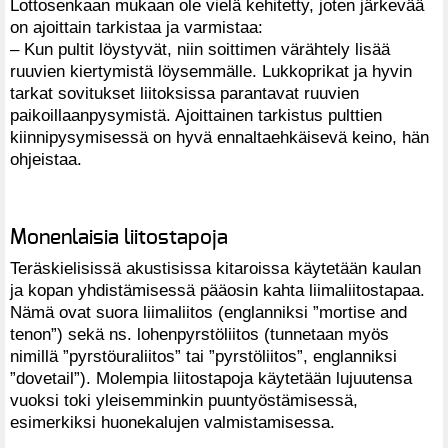
Lottosenkaan mukaan ole vielä kehitetty, joten järkevää
on ajoittain tarkistaa ja varmistaa:
– Kun pultit löystyvät, niin soittimen värähtely lisää
ruuvien kiertymistä löysemmälle. Lukkoprikat ja hyvin
tarkat sovitukset liitoksissa parantavat ruuvien
paikoillaanpysymistä. Ajoittainen tarkistus pulttien
kiinnipysymisessä on hyvä ennaltaehkäisevä keino, hän
ohjeistaa.
Monenlaisia liitostapoja
Teräskielisissä akustisissa kitaroissa käytetään kaulan
ja kopan yhdistämisessä pääosin kahta liimaliitostapaa.
Nämä ovat suora liimaliitos (englanniksi ”mortise and
tenon”) sekä ns. lohenpyrstöliitos (tunnetaan myös
nimillä ”pyrstöuraliitos” tai ”pyrstöliitos”, englanniksi
”dovetail”). Molempia liitostapoja käytetään lujuutensa
vuoksi toki yleisemminkin puuntyöstämisessä,
esimerkiksi huonekalujen valmistamisessa.