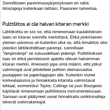
Soinnilliseen paremmuusjärjestykseen en näitä
liitostapoja kuitenkaan laittaisi, Paasonen tarkentaa.
Pulttiliitos ei ole halvan kitaran merkki
Lähtökohta on siis se, että nimenomaan kaulaliitoksen
laatu on kitaran soinnille merkittävä. Ehkä jonkinlainen
yleinen uskomus on kuitenkin ollut se, että liimaliitos olisi
jotenkin lähtökohdiltaan parempi, soinniltaan
”lämpimämpi” tai soivuudeltaan pidempi. Pulttiliitoksen
taas on ehkä perinteisesti ajateltu olevan halvemman
kitaran merkki, ilmeisesti jopa siinä määrin, että jotkut
valmistajat ovat piilotelleet pulttien olemassaoloa
puutappien tai paperilappujen alle. Kuitenkin monet
korkealaatuisia ja hinnakkaita kitaroita valmistavat
tehtaat, esimerkiksi Taylor, Collings tai juuri Bourgeois
käyttävät nimenomaan pulttiliitosta instrumenteissaan.
Samaan ovat päätyneet useat hinnakkaita uniikkimalleja
tekevät soitinrakentajat.