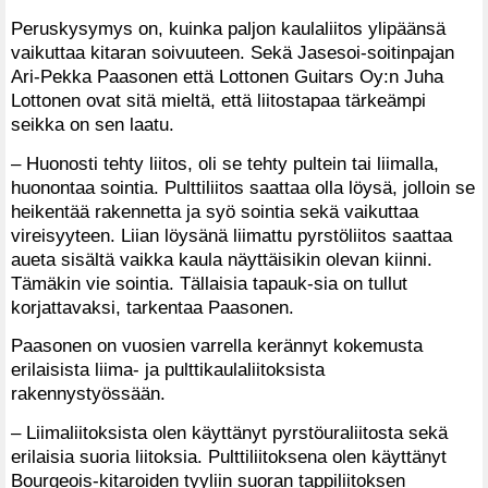
Peruskysymys on, kuinka paljon kaulaliitos ylipäänsä
vaikuttaa kitaran soivuuteen. Sekä Jasesoi-soitinpajan
Ari-Pekka Paasonen että Lottonen Guitars Oy:n Juha
Lottonen ovat sitä mieltä, että liitostapaa tärkeämpi
seikka on sen laatu.
– Huonosti tehty liitos, oli se tehty pultein tai liimalla,
huonontaa sointia. Pulttiliitos saattaa olla löysä, jolloin se
heikentää rakennetta ja syö sointia sekä vaikuttaa
vireisyyteen. Liian löysänä liimattu pyrstöliitos saattaa
aueta sisältä vaikka kaula näyttäisikin olevan kiinni.
Tämäkin vie sointia. Tällaisia tapauk-sia on tullut
korjattavaksi, tarkentaa Paasonen.
Paasonen on vuosien varrella kerännyt kokemusta
erilaisista liima- ja pulttikaulaliitoksista
rakennystyössään.
– Liimaliitoksista olen käyttänyt pyrstöuraliitosta sekä
erilaisia suoria liitoksia. Pulttiliitoksena olen käyttänyt
Bourgeois-kitaroiden tyyliin suoran tappiliitoksen