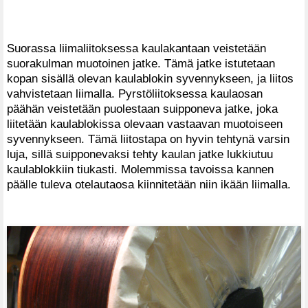
Suorassa liimaliitoksessa kaulakantaan veistetään
suorakulman muotoinen jatke. Tämä jatke istutetaan
kopan sisällä olevan kaulablokin syvennykseen, ja liitos
vahvistetaan liimalla. Pyrstöliitoksessa kaulaosan
päähän veistetään puolestaan suipponeva jatke, joka
liitetään kaulablokissa olevaan vastaavan muotoiseen
syvennykseen. Tämä liitostapa on hyvin tehtynä varsin
luja, sillä suipponevaksi tehty kaulan jatke lukkiutuu
kaulablokkiin tiukasti. Molemmissa tavoissa kannen
päälle tuleva otelautaosa kiinnitetään niin ikään liimalla.