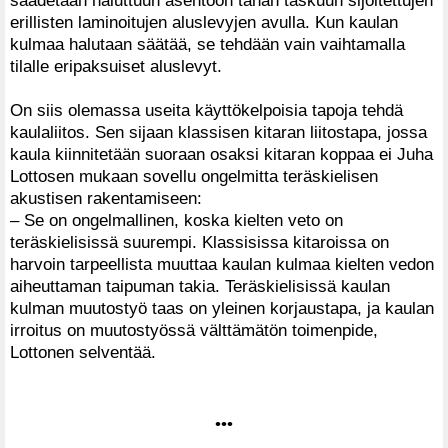
säädetään haluttuun asentoon tähän taskuun sijoitettujen
erillisten laminoitujen aluslevyjen avulla. Kun kaulan
kulmaa halutaan säätää, se tehdään vain vaihtamalla
tilalle eripaksuiset aluslevyt.
On siis olemassa useita käyttökelpoisia tapoja tehdä
kaulaliitos. Sen sijaan klassisen kitaran liitostapa, jossa
kaula kiinnitetään suoraan osaksi kitaran koppaa ei Juha
Lottosen mukaan sovellu ongelmitta teräskielisen
akustisen rakentamiseen:
– Se on ongelmallinen, koska kielten veto on
teräskielisissä suurempi. Klassisissa kitaroissa on
harvoin tarpeellista muuttaa kaulan kulmaa kielten vedon
aiheuttaman taipuman takia. Teräskielisissä kaulan
kulman muutostyö taas on yleinen korjaustapa, ja kaulan
irroitus on muutostyössä välttämätön toimenpide,
Lottonen selventää.
•••