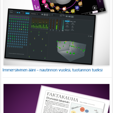
Immersiivinen ääni – nautinnon vuoksi, tuotannon tueksi