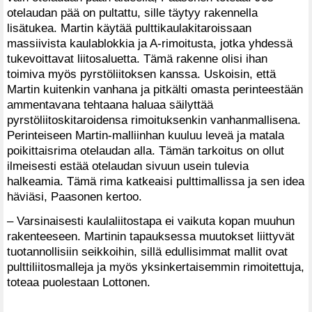
otelaudan pää on pultattu, sille täytyy rakennella
lisätukea. Martin käytää pulttikaulakitaroissaan
massiivista kaulablokkia ja A-rimoitusta, jotka yhdessä
tukevoittavat liitosaluetta. Tämä rakenne olisi ihan
toimiva myös pyrstöliitoksen kanssa. Uskoisin, että
Martin kuitenkin vanhana ja pitkälti omasta perinteestään
ammentavana tehtaana haluaa säilyttää
pyrstöliitoskitaroidensa rimoituksenkin vanhanmallisena.
Perinteiseen Martin-malliinhan kuuluu leveä ja matala
poikittaisrima otelaudan alla. Tämän tarkoitus on ollut
ilmeisesti estää otelaudan sivuun usein tulevia
halkeamia. Tämä rima katkeaisi pulttimallissa ja sen idea
häviäsi, Paasonen kertoo.
– Varsinaisesti kaulaliitostapa ei vaikuta kopan muuhun
rakenteeseen. Martinin tapauksessa muutokset liittyvät
tuotannollisiin seikkoihin, sillä edullisimmat mallit ovat
pulttiliitosmalleja ja myös yksinkertaisemmin rimoitettuja,
toteaa puolestaan Lottonen.