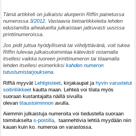
Tämä artikkeli on julkaistu alunperin Riffin painetussa
numerossa
3/2012.
Vastaavia tietoartikkeleita lehden
edustamilta aihealueilta julkaistaan jatkuvasti uusissa
printtinumeroissa.
Jos pidit juttua hyödyllisenä tai viihdyttävänä, voit tukea
Riffin tulevaa julkaisutoimintaa kätevästi ostamalla
itsellesi vaikka tuoreen printtinumeron tai tilaamalla
lehden itsellesi esimerkiksi
kahden numeron
tutustumistarjouksena.
Riffiä myyvät
Lehtipisteet
, kirjakaupat ja
hyvin varustetut
soitinliikkeet
kautta maan. Lehteä voi tilata myös
suoraan kustantajalta näillä sivuilla
olevan
tilaustoiminnon
avulla.
Aiemmin julkaistuja numeroita voi tiedustella suoraan
toimitukselta
s-postilla
, taannehtivia lehtiä myydään niin
kauan kuin ko. numeroa on varastossa.