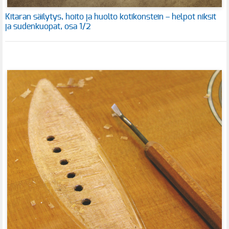
Kitaran säilytys, hoito ja huolto kotikonstein – helpot niksit
ja sudenkuopat, osa 1/2