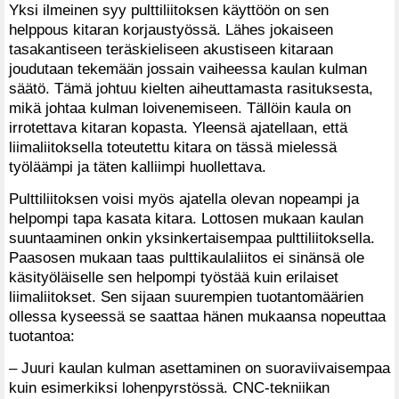
Yksi ilmeinen syy pulttiliitoksen käyttöön on sen
helppous kitaran korjaustyössä. Lähes jokaiseen
tasakantiseen teräskieliseen akustiseen kitaraan
joudutaan tekemään jossain vaiheessa kaulan kulman
säätö. Tämä johtuu kielten aiheuttamasta rasituksesta,
mikä johtaa kulman loivenemiseen. Tällöin kaula on
irrotettava kitaran kopasta. Yleensä ajatellaan, että
liimaliitoksella toteutettu kitara on tässä mielessä
työläämpi ja täten kalliimpi huollettava.
Pulttiliitoksen voisi myös ajatella olevan nopeampi ja
helpompi tapa kasata kitara. Lottosen mukaan kaulan
suuntaaminen onkin yksinkertaisempaa pulttiliitoksella.
Paasosen mukaan taas pulttikaulaliitos ei sinänsä ole
käsityöläiselle sen helpompi työstää kuin erilaiset
liimaliitokset. Sen sijaan suurempien tuotantomäärien
ollessa kyseessä se saattaa hänen mukaansa nopeuttaa
tuotantoa:
– Juuri kaulan kulman asettaminen on suoraviivaisempaa
kuin esimerkiksi lohenpyrstössä. CNC-tekniikan