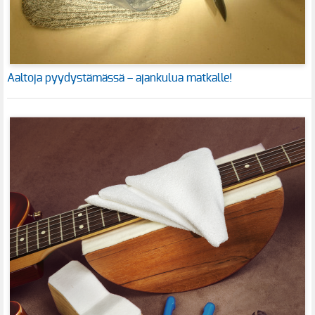
Aaltoja pyydystämässä – ajankulua matkalle!