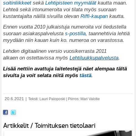
soitinliikkeet
sekä
Lehtipisteen myymälät
kautta maan.
Lehteä sekä irtonumeroita voi tilata myös suoraan
kustantajalta näillä sivuilla olevan
Riffi-kaupan
kautta.
Ennen vuotta 2010 julkaistuja numeroita voi tiedustella
suoraan asiakaspalvelusta
s-postilla
, taannehtivia lehtiä
myydään niin kauan kuin ko. numeroa on varastossa.
Lehden digitaalinen versio vuosikerrasta 2011
alkaen on ostettavissa myös
Lehtiluukkupalvelusta
.
Lisää nettiin avattuja laitetestejä näet alempaa tältä
sivulta ja voit selata niitä myös
tästä
.
20.6.2021
|
Teksti: Lauri Paloposki | Piirros: Mari Valotie
Artikkelit / Toimituksen tietolaari