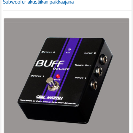
Subwoofer akustiikan paikkaajana