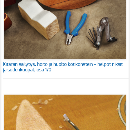
Kitaran säilytys, hoito ja huolto kotikonstein – helpot niksit
ja sudenkuopat, osa 1/2