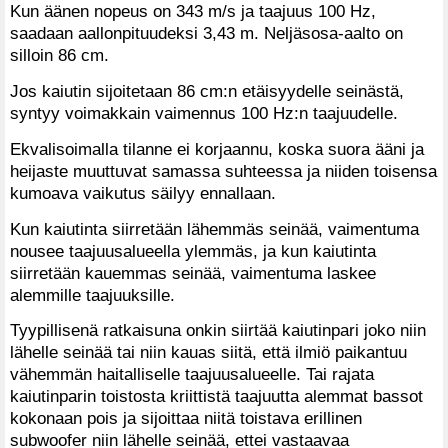
Kun äänen nopeus on 343 m/s ja taajuus 100 Hz,
saadaan aallonpituudeksi 3,43 m. Neljäsosa-aalto on
silloin 86 cm.
Jos kaiutin sijoitetaan 86 cm:n etäisyydelle seinästä,
syntyy voimakkain vaimennus 100 Hz:n taajuudelle.
Ekvalisoimalla tilanne ei korjaannu, koska suora ääni ja
heijaste muuttuvat samassa suhteessa ja niiden toisensa
kumoava vaikutus säilyy ennallaan.
Kun kaiutinta siirretään lähemmäs seinää, vaimentuma
nousee taajuusalueella ylemmäs, ja kun kaiutinta
siirretään kauemmas seinää, vaimentuma laskee
alemmille taajuuksille.
Tyypillisenä ratkaisuna onkin siirtää kaiutinpari joko niin
lähelle seinää tai niin kauas siitä, että ilmiö paikantuu
vähemmän haitalliselle taajuusalueelle. Tai rajata
kaiutinparin toistosta kriittistä taajuutta alemmat bassot
kokonaan pois ja sijoittaa niitä toistava erillinen
subwoofer niin lähelle seinää, ettei vastaavaa