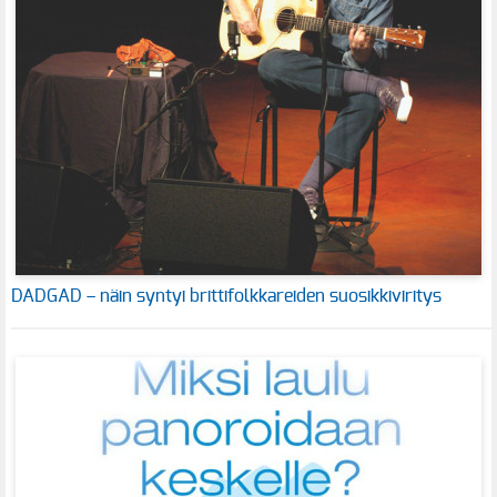
DADGAD – näin syntyi brittifolkkareiden suosikkiviritys