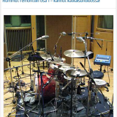
Rummut remonttiin osa 1 – kannut katkaisuhoidossa!