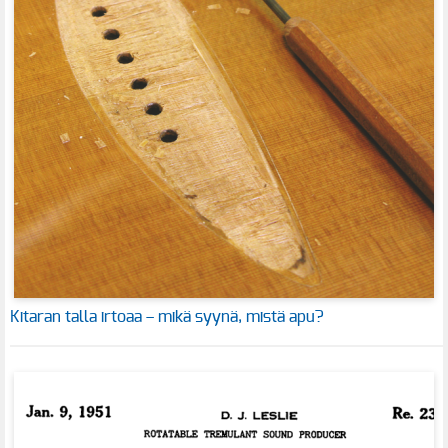
Kitaran talla irtoaa – mikä syynä, mistä apu?