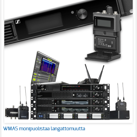
WMAS monipuolistaa langattomuutta