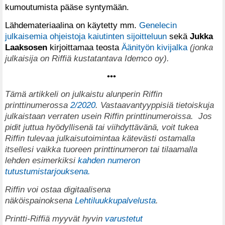
kumoutumista pääse syntymään.
Lähdemateriaalina on käytetty mm.
Genelecin
julkaisemia ohjeistoja kaiutinten sijoitteluun
sekä
Jukka
Laaksosen
kirjoittamaa teosta
Äänityön kivijalka
(jonka
julkaisija on Riffiä kustatantava Idemco oy).
•••
T
ämä artikkeli on julkaistu alunperin Riffin
printtinumerossa
2/2020
. Vastaavantyyppisiä tietoiskuja
julkaistaan verraten usein Riffin printtinumeroissa.
Jos
pidit juttua hyödyllisenä tai viihdyttävänä, voit tukea
Riffin tulevaa julkaisutoimintaa kätevästi ostamalla
itsellesi vaikka tuoreen printtinumeron tai tilaamalla
lehden esimerkiksi
kahden numeron
tutustumistarjouksena.
Riffin voi ostaa digitaalisena
näköispainoksena
Lehtiluukkupalvelusta
.
Printti-Riffiä myyvät hyvin
varustetut