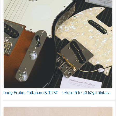
Lindy Fralin, Callaham & TUSC – tehtiin Telestä käyttökitara