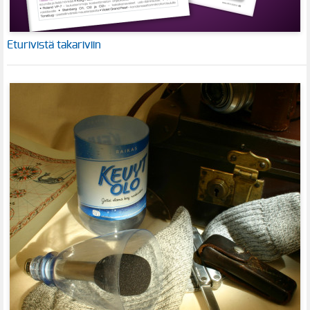
Eturivistä takariviin