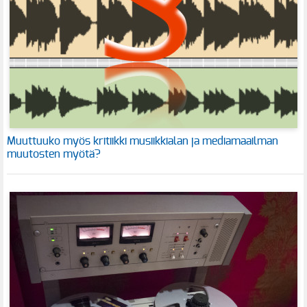
Muuttuuko myös kritiikki musiikkialan ja mediamaailman
muutosten myötä?