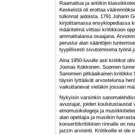
Raamattua ja antiikin klassikkote
Keskeistä oli erottaa väärennökset
tulkinnat aidoista. 1791 Johann G
kirjoittamassa ensyklopediassa kri
määritelmä viittasi kriitikkoon oppi
ammattialansa osaajana. Arvioinn
perustui alan sääntöjen tuntemise
tyypillisesti sivutoimisena työnä
Aina 1950-luvulle asti kriitikot ol
Joonas Kokkonen. Suomen tunnetu
Sanomien pitkäaikainen kriitikko 
täysin lyttäävät arvostelunsa herätt
vaikuttanevat vieläkin jossain mä
Nykyisin varsinkin sanomalehdissä 
avustajat, joiden koulutustaustat 
etnomusikologeja ja musiikkitiete
alan opettajia ja musiikin harras
konserttikritiikkien rinnalle on n
jazzin arviointi. Kriitikoille ei ol