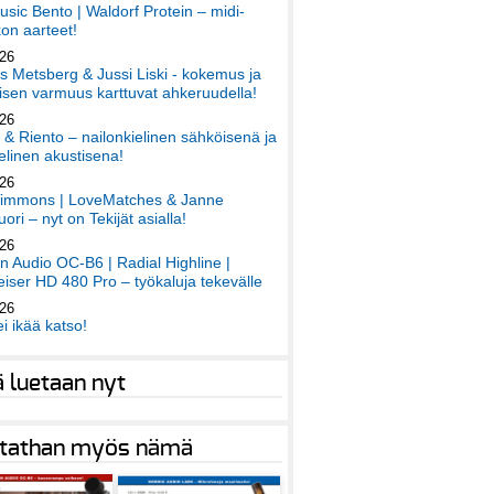
sic Bento | Waldorf Protein – midi-
on aarteet!
026
 Metsberg & Jussi Liski - kokemus ja
sen varmuus karttuvat ahkeruudella!
026
 & Riento – nailonkielinen sähköisenä ja
elinen akustisena!
026
immons | LoveMatches & Janne
ori – nyt on Tekijät asialla!
026
an Audio OC-B6 | Radial Highline |
iser HD 480 Pro – työkaluja tekevälle
026
ei ikää katso!
ä luetaan nyt
tathan myös nämä