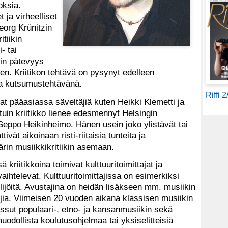
oksia.
 ja virheelliset
eorg Krünitzin
tiikin
- tai
in pätevyys
en. Kriitikon tehtävä on pysynyt edelleen
 ja kutsumustehtävänä.
Riffi 
ivat pääasiassa säveltäjiä kuten Heikki Klemetti ja
in kriitikko lienee edesmennyt Helsingin
Seppo Heikinheimo. Hänen usein joko ylistävät tai
ivät aikoinaan risti-riitaisia tunteita ja
ärin musiikkikritiikin asemaan.
kriitikkoina toimivat kulttuuritoimittajat ja
vaihtelevat. Kulttuuritoimittajissa on esimerkiksi
ilijöitä. Avustajina on heidän lisäkseen mm. musiikin
tajia. Viimeisen 20 vuoden aikana klassisen musiikin
oussut populaari-, etno- ja kansanmusiikin sekä
e muodollista koulutusohjelmaa tai yksiselitteisiä