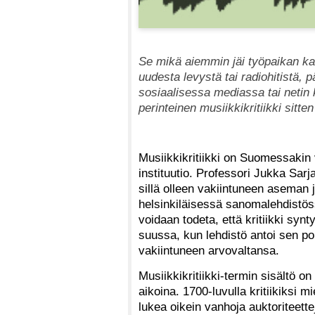
Se mikä aiemmin jäi työpaikan kah
uudesta levystä tai radiohitistä,
sosiaalisessa mediassa tai netin 
perinteinen musiikkikritiikki sit
Musiikkikritiikki on Suomessakin
instituutio. Professori Jukka Sarj
sillä olleen vakiintuneen aseman 
helsinkiläisessä sanomalehdistös
voidaan todeta, että kritiikki syn
suussa, kun lehdistö antoi sen p
vakiintuneen arvovaltansa.
Musiikkikritiikki-termin sisältö on 
aikoina. 1700-luvulla kritiikiksi mie
lukea oikein vanhoja auktoriteette