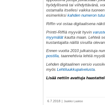
hyödyllisenä tai viihdyttävänä, voi
ostamalla itsellesi vaikka tuoreen
esimerkiksi
kahden numeron tutu
Riffin voi ostaa digitaalisena nä
Printti-Riffiä myyvät hyvin
varuste
myymälät
kautta maan. Lehteä se
kustantajalta näillä sivuilla oleva
Ennen vuotta 2010 julkaistuja num
postilla
, taannehtivia lehtiä myy
Lehden digitaalinen versio vuosik
myös
Lehtiluukkupalvelusta
.
Lisää nettiin avattuja haastattel
6.7.2018
|
Jaakko Laakso