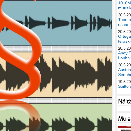
1010Mu
muusik
20.5.2
Tuomas
osaami
20.5.2
Ortega
teräski
20.5.2
Andy T
Louhivu
20.5.2
Austri
Sennhe
19.5.2
Soitto 
Näit
Muis