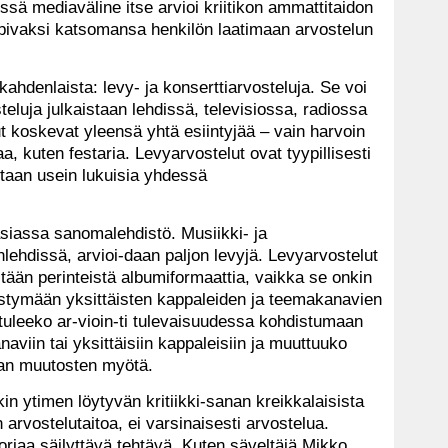
sä mediaväline itse arvioi kriitikon ammattitaidon
sopivaksi katsomansa henkilön laatimaan arvostelun
 kahdenlaista: levy- ja konserttiarvosteluja. Se voi
osteluja julkaistaan lehdissä, televisiossa, radiossa
ut koskevat yleensä yhtä esiintyjää – vain harvoin
, kuten festaria. Levyarvostelut ovat tyypillisesti
istaan usein lukuisia yhdessä
äasiassa sanomalehdistö. Musiikki- ja
ehdissä, arvioi-daan paljon levyjä. Levyarvostelut
stään perinteistä albumiformaattia, vaikka se onkin
istymään yksittäisten kappaleiden ja teemakanavien
 tuleeko ar-vioin-ti tulevaisuudessa kohdistumaan
aviin tai yksittäisiin kappaleisiin ja muuttuuko
ialan muutosten myötä.
in ytimen löytyvän kritiikki-sanan kreikkalaisista
n arvostelutaitoa, ei varsinaisesti arvostelua.
toriaa säilyttävä tehtävä. Kuten säveltäjä Mikko