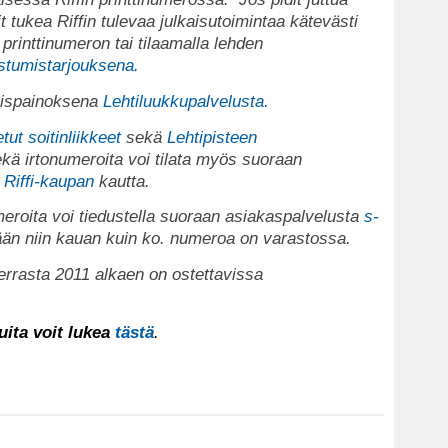
t tukea Riffin tulevaa julkaisutoimintaa kätevästi
 printtinumeron tai tilaamalla lehden
stumistarjouksena.
köispainoksena
Lehtiluukkupalvelusta
.
tut soitinliikkeet
sekä
Lehtipisteen
kä irtonumeroita voi tilata myös suoraan
n
Riffi-kaupan
kautta.
eroita voi tiedustella suoraan asiakaspalvelusta
s-
dään niin kauan kuin ko. numeroa on varastossa.
errasta 2011 alkaen on ostettavissa
uita voit lukea
tästä
.