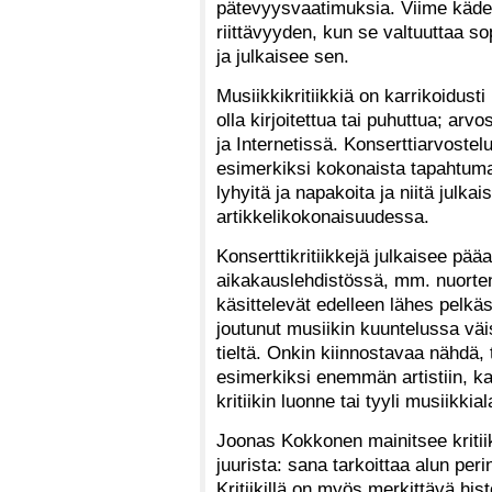
pätevyysvaatimuksia. Viime kädes
riittävyyden, kun se valtuuttaa 
ja julkaisee sen.
Musiikkikritiikkiä on karrikoidusti
olla kirjoitettua tai puhuttua; arv
ja Internetissä. Konserttiarvostel
esimerkiksi kokonaista tapahtumaa
lyhyitä ja napakoita ja niitä julka
artikkelikokonaisuudessa.
Konserttikritiikkejä julkaisee pä
aikakauslehdistössä, mm. nuortenl
käsittelevät edelleen lähes pelkä
joutunut musiikin kuuntelussa vä
tieltä. Onkin kiinnostavaa nähdä,
esimerkiksi enemmän artistiin, kan
kritiikin luonne tai tyyli musiikk
Joonas Kokkonen mainitsee kritiik
juurista: sana tarkoittaa alun peri
Kritiikillä on myös merkittävä his