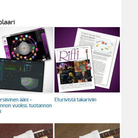
olaari
siivinen ääni –
Eturivistä takariviin
nnon vuoksi, tuotannon
i