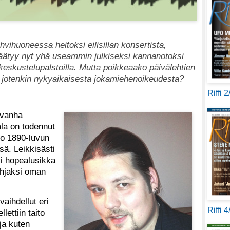
vihuoneessa heitoksi eilisillan konsertista,
 päätyy nyt yhä useammin julkiseksi kannanotoksi
keskustelupalstoilla. Mutta poikkeaako päivälehtien
ten jotenkin nykyaikaisesta jokamiehenoikeudesta?
Riffi 
 vanha
ala on todennut
jo 1890-luvun
sä. Leikkisästi
tyi hopealusikka
ohjaksi oman
vaihdellut eri
Riffi 
llettiin taito
ja kuten