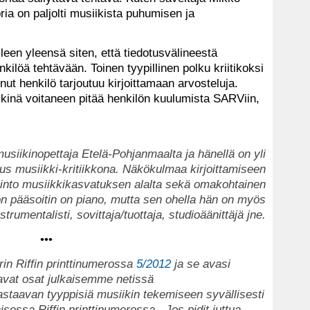
ria on paljolti musiikista puhumisen ja
leen yleensä siten, että tiedotusvälineestä
ilöä tehtävään. Toinen tyypillinen polku kriitikoksi
unut henkilö tarjoutuu kirjoittamaan arvosteluja.
rkkinä voitaneen pitää henkilön kuulumista SARViin,
 musiikinopettaja Etelä-Pohjanmaalta ja hänellä on yli
musiikki-kritiikkona. Näkökulmaa kirjoittamiseen
tkinto musiikkikasvatuksen alalta sekä omakohtainen
 pääsoitin on piano, mutta sen ohella hän on myös
strumentalisti, sovittaja/tuottaja, studioäänittäjä jne.
•••
rin Riffin printtinumerossa
5/2012
ja se avasi
avat osat julkaisemme netissä
astaavan tyyppisiä musiikin tekemiseen syvällisesti
kaisessa Riffin printtinumerossa.
Jos pidit juttua