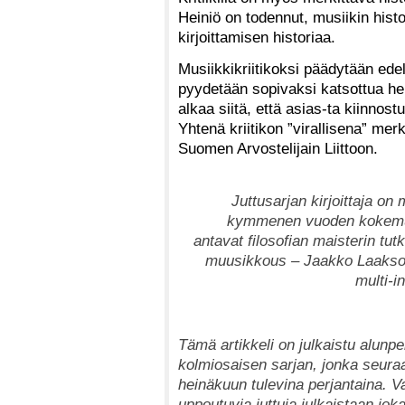
Heiniö on todennut, musiikin histo
kirjoittamisen historiaa.
Musiikkikriitikoksi päädytään edel
pyydetään sopivaksi katsottua henk
alkaa siitä, että asias-ta kiinnost
Yhtenä kriitikon ”virallisena” me
Suomen Arvostelijain Liittoon.
Juttusarjan kirjoittaja on
kymmenen vuoden kokemus 
antavat filosofian maisterin tu
muusikkous – Jaakko Laakson
multi-in
T
ämä artikkeli on julkaistu alunpe
kolmiosaisen sarjan, jonka seura
heinäkuun
tulevina
perjantaina. V
uppoutuvia juttuja julkaistaan jo