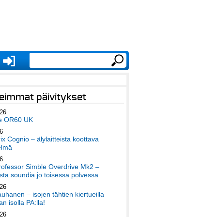
eimmat päivitykset
026
e OR60 UK
6
x Cognio – älylaitteista koottava
elmä
6
ofessor Simble Overdrive Mk2 –
ta soundia jo toisessa polvessa
026
auhanen – isojen tähtien kiertueilla
an isolla PA:lla!
026