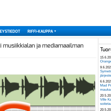
EYSTIEDOT
RIFFI-KAUPPA
i musiikkialan ja mediamaailman
Tuor
15.6.2
Orang
9.6.202
Symetri
järjest
6.6.202
Mad Pr
maukas
20.5.2
Ville K
soiteta
20.5.2