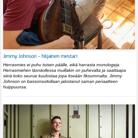
Jimmy Johnson – hiljainen mestari
Herrasmies ei puhu toisen päälle, eikä harrasta monologeja.
Herrasmiehen läsnäollessa muillakin on puhevalta ja saattaapa
siinä koko seurue kuulostaa jopa itseään fiksummalta. Jimmy
Johnson on bassonsoitollaan jalostanut saman periaatteen
huippuunsa.