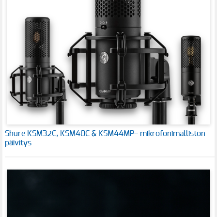
Shure KSM32C, KSM40C & KSM44MP– mikrofonimalliston
päivitys