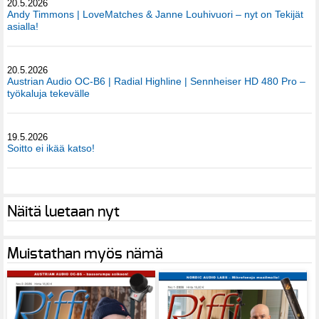
20.5.2026
Andy Timmons | LoveMatches & Janne Louhivuori – nyt on Tekijät
asialla!
20.5.2026
Austrian Audio OC-B6 | Radial Highline | Sennheiser HD 480 Pro –
työkaluja tekevälle
19.5.2026
Soitto ei ikää katso!
Näitä luetaan nyt
Muistathan myös nämä