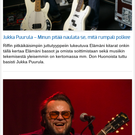
Jukka Puurula – Minun pitää naulata se, mitä rumpali polkee
Riffin pitkäikäisimpiin juttutyyppeiin lukeutuva Elämäni kitarat onkin
tällä kertaa Elämäni bassot ja omista soittimistaan sekä musiikin
tekemisestä yleisemmin on kertomassa mm. Don Huonoista tuttu
basisti Jukka Puurula.