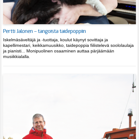
Pertti Jalonen – tangoista taidepoppiin
Iskelmäsäveltäjä ja -tuottaja, koulut käynyt sovittaja ja
kapellimestari, keikkamuusikko, taidepoppia fiilistelevä soololaulaja
ja pianisti... Monipuolinen osaaminen auttaa pärjäämään
musiikkialalla.