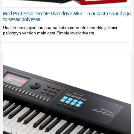
Mad Professor Simble Overdrive Mk2 – maukasta soundia jo
toisessa polvessa
Uusien omistajien luotsaama kotimainen efektimerkki julkaisi
päivitetyn version mainiosta Simble-overdrivesta.