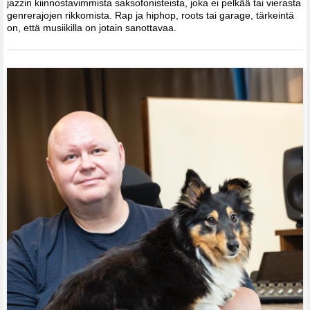
jazzin kiinnostavimmista saksofonisteista, joka ei pelkää tai vierasta
genrerajojen rikkomista. Rap ja hiphop, roots tai garage, tärkeintä
on, että musiikilla on jotain sanottavaa.