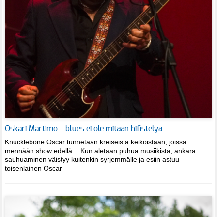
Oskari Martimo – blues ei ole mitään hifistelyä
Knucklebone Oscar tunnetaan kreiseistä keikoistaan, joissa
mennään show edellä. Kun aletaan puhua musiikista, ankara
sauhuaminen väistyy kuitenkin syrjemmälle ja esiin astuu
toisenlainen Oscar