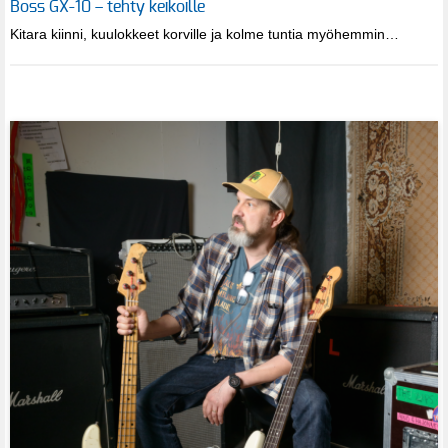
Boss GX-10 – tehty keikoille
Kitara kiinni, kuulokkeet korville ja kolme tuntia myöhemmin…