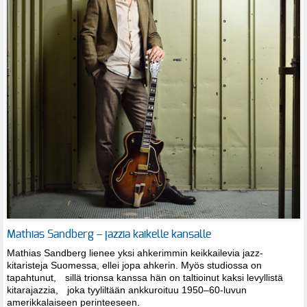
Mathias Sandberg – jazzia kaikelle kansalle
Mathias Sandberg lienee yksi ahkerimmin keikkailevia jazz-
kitaristeja Suomessa, ellei jopa ahkerin. Myös studiossa on
tapahtunut, sillä trionsa kanssa hän on taltioinut kaksi levyllistä
kitarajazzia, joka tyyliltään ankkuroituu 1950–60-luvun
amerikkalaiseen perinteeseen.