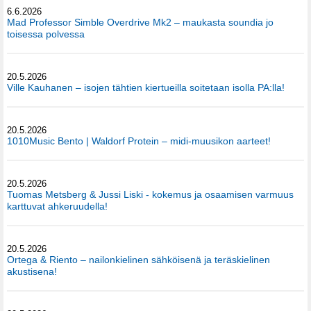
6.6.2026
Mad Professor Simble Overdrive Mk2 – maukasta soundia jo
toisessa polvessa
20.5.2026
Ville Kauhanen – isojen tähtien kiertueilla soitetaan isolla PA:lla!
20.5.2026
1010Music Bento | Waldorf Protein – midi-muusikon aarteet!
20.5.2026
Tuomas Metsberg & Jussi Liski - kokemus ja osaamisen varmuus
karttuvat ahkeruudella!
20.5.2026
Ortega & Riento – nailonkielinen sähköisenä ja teräskielinen
akustisena!