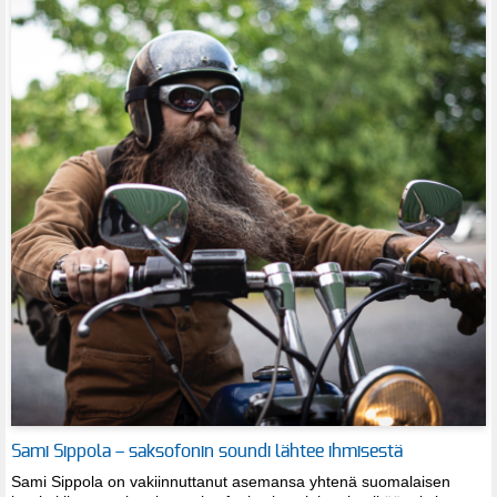
Sami Sippola – saksofonin soundi lähtee ihmisestä
Sami Sippola on vakiinnuttanut asemansa yhtenä suomalaisen