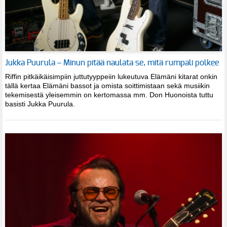
Jukka Puurula – Minun pitää naulata se, mitä rumpali polkee
Riffin pitkäikäisimpiin juttutyyppeiin lukeutuva Elämäni kitarat onkin
tällä kertaa Elämäni bassot ja omista soittimistaan sekä musiikin
tekemisestä yleisemmin on kertomassa mm. Don Huonoista tuttu
basisti Jukka Puurula.