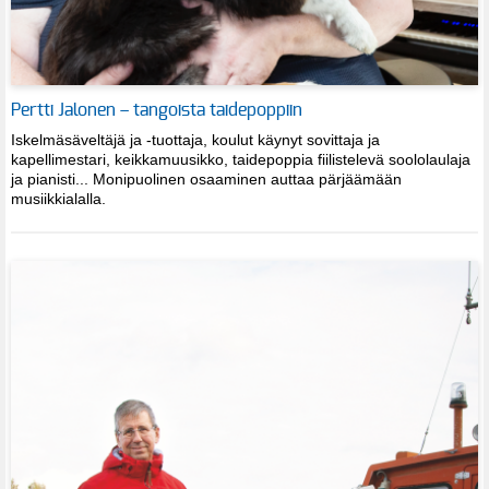
Pertti Jalonen – tangoista taidepoppiin
Iskelmäsäveltäjä ja -tuottaja, koulut käynyt sovittaja ja
kapellimestari, keikkamuusikko, taidepoppia fiilistelevä soololaulaja
ja pianisti... Monipuolinen osaaminen auttaa pärjäämään
musiikkialalla.