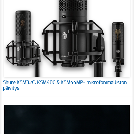
Shure KSM32C, KSM40C & KSM44MP– mikrofonimalliston
päivitys