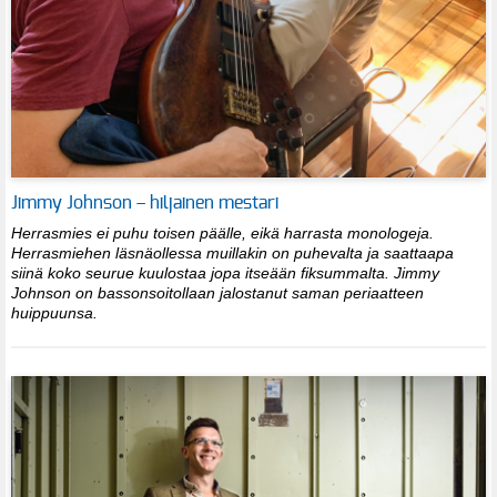
Jimmy Johnson – hiljainen mestari
Herrasmies ei puhu toisen päälle, eikä harrasta monologeja.
Herrasmiehen läsnäollessa muillakin on puhevalta ja saattaapa
siinä koko seurue kuulostaa jopa itseään fiksummalta. Jimmy
Johnson on bassonsoitollaan jalostanut saman periaatteen
huippuunsa.