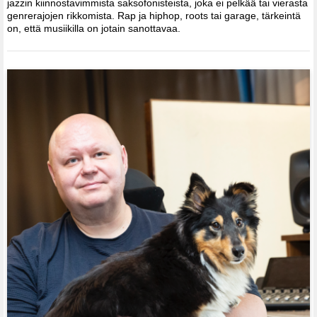
jazzin kiinnostavimmista saksofonisteista, joka ei pelkää tai vierasta
genrerajojen rikkomista. Rap ja hiphop, roots tai garage, tärkeintä
on, että musiikilla on jotain sanottavaa.