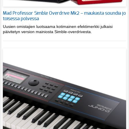
Mad Professor Simble Overdrive Mk2 – maukasta soundia jo
toisessa polvessa
Uusien omistajien luotsaama kotimainen efektimerkki julkaisi
päivitetyn version mainiosta Simble-overdrivesta.