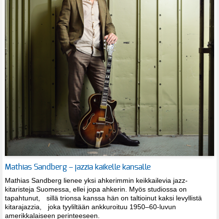
Mathias Sandberg – jazzia kaikelle kansalle
Mathias Sandberg lienee yksi ahkerimmin keikkailevia jazz-
kitaristeja Suomessa, ellei jopa ahkerin. Myös studiossa on
tapahtunut, sillä trionsa kanssa hän on taltioinut kaksi levyllistä
kitarajazzia, joka tyyliltään ankkuroituu 1950–60-luvun
amerikkalaiseen perinteeseen.