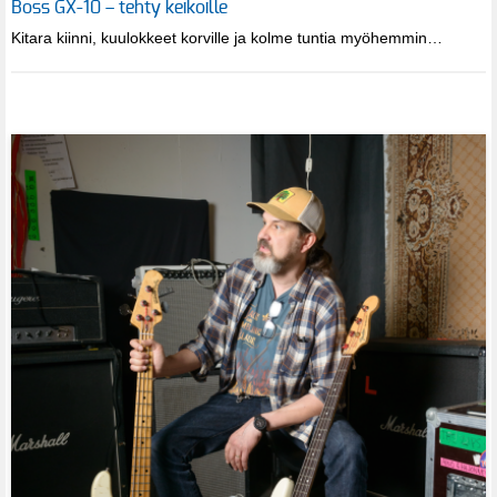
Boss GX-10 – tehty keikoille
Kitara kiinni, kuulokkeet korville ja kolme tuntia myöhemmin…