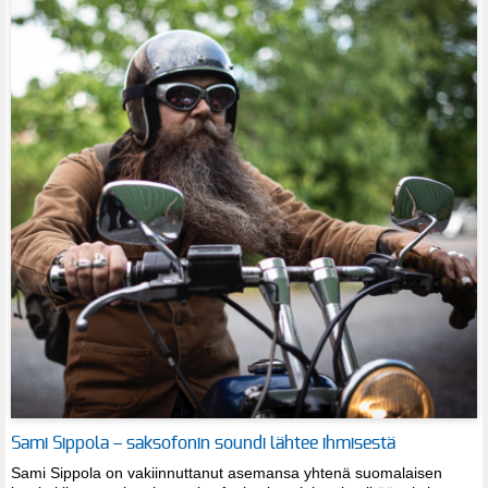
Sami Sippola – saksofonin soundi lähtee ihmisestä
Sami Sippola on vakiinnuttanut asemansa yhtenä suomalaisen