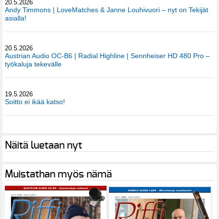
20.5.2026
Andy Timmons | LoveMatches & Janne Louhivuori – nyt on Tekijät
asialla!
20.5.2026
Austrian Audio OC-B6 | Radial Highline | Sennheiser HD 480 Pro –
työkaluja tekevälle
19.5.2026
Soitto ei ikää katso!
Näitä luetaan nyt
Muistathan myös nämä