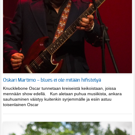
Oskari Martimo – blues ei ole mitään hifistelyä
Knucklebone Oscar tunnetaan kreiseistä keikoistaan, joissa
mennään show edellä. Kun aletaan puhua musiikista, ankara
sauhuaminen väistyy kuitenkin syrjemmälle ja esiin astuu
toisenlainen Oscar