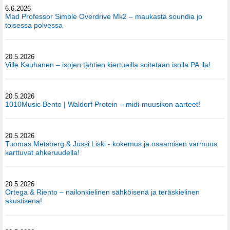
6.6.2026
Mad Professor Simble Overdrive Mk2 – maukasta soundia jo
toisessa polvessa
20.5.2026
Ville Kauhanen – isojen tähtien kiertueilla soitetaan isolla PA:lla!
20.5.2026
1010Music Bento | Waldorf Protein – midi-muusikon aarteet!
20.5.2026
Tuomas Metsberg & Jussi Liski - kokemus ja osaamisen varmuus
karttuvat ahkeruudella!
20.5.2026
Ortega & Riento – nailonkielinen sähköisenä ja teräskielinen
akustisena!