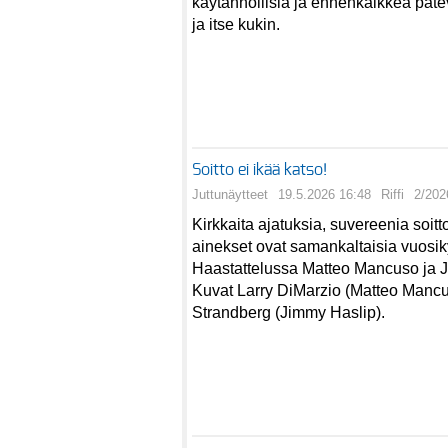
käytännöllisiä ja ennenkaikkea päte
ja itse kukin.
Soitto ei ikää katso!
Juttunäytteet
19.5.2026 16:48
Riffi
2/202
Kirkkaita ajatuksia, suvereenia soit
ainekset ovat samankaltaisia vuosi
Haastattelussa Matteo Mancuso ja 
Kuvat Larry DiMarzio (Matteo Mancu
Strandberg (Jimmy Haslip).