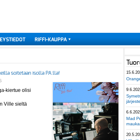
EYSTIEDOT
RIFFI-KAUPPA
Tuor
15.6.2
eilla soitetaan isolla PA:lla!
Orang
6
9.6.202
-kiertue olisi
Symetri
järjest
 Ville sieltä
6.6.202
Mad Pr
maukas
20.5.2