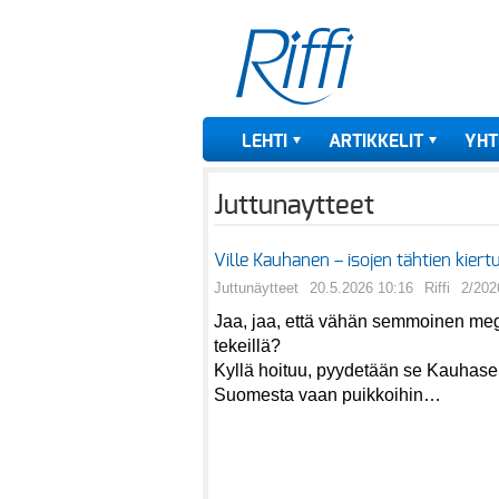
LEHTI
ARTIKKELIT
YHT
Juttunaytteet
Ville Kauhanen – isojen tähtien kiertu
Juttunäytteet
20.5.2026 10:16
Riffi
2/202
Jaa, jaa, että vähän semmoinen mega
tekeillä?
Kyllä hoituu, pyydetään se Kauhasen
Suomesta vaan puikkoihin…