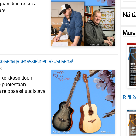
ojaan, kun on aika
an!
Näit
Muis
öisenä ja teräskielinen akustisena!
6
 keikkasoittoon
o puolestaan
a reippaasti uudistava
Riffi 