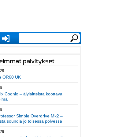
eimmat päivitykset
026
e OR60 UK
6
x Cognio – älylaitteista koottava
elmä
6
ofessor Simble Overdrive Mk2 –
ta soundia jo toisessa polvessa
026