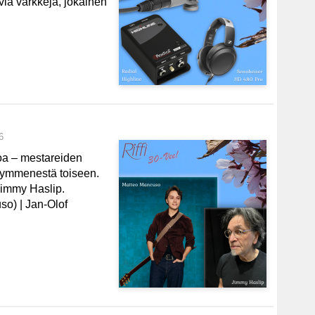
viä värkkejä, jokainen
6
toa – mestareiden
kymmenestä toiseen.
Jimmy Haslip.
so) | Jan-Olof