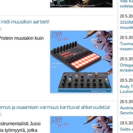
Ville K
soiteta
20.5.2
 midi-muusikon aarteet!
1010Mu
muusik
6
20.5.2
rotein muutakin kuin
Tuomas
osaami
20.5.2
Ortega
teräski
20.5.2
Andy T
Louhivu
20.5.2
kemus ja osaamisen varmuus karttuvat ahkeruudella!
Austri
Sennhe
6
19.5.2
strumentalisti Jussi
Soitto 
ia työmyyriä, jotka