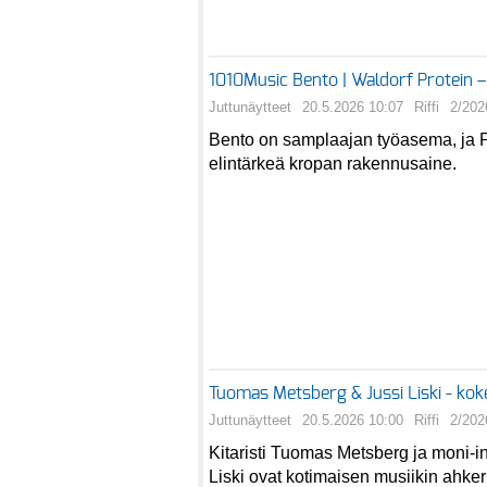
1010Music Bento | Waldorf Protein –
Juttunäytteet
20.5.2026 10:07
Riffi
2/202
Bento on samplaajan työasema, ja P
elintärkeä kropan rakennusaine.
Tuomas Metsberg & Jussi Liski - ko
Juttunäytteet
20.5.2026 10:00
Riffi
2/202
Kitaristi Tuomas Metsberg ja moni-in
Liski ovat kotimaisen musiikin ahker