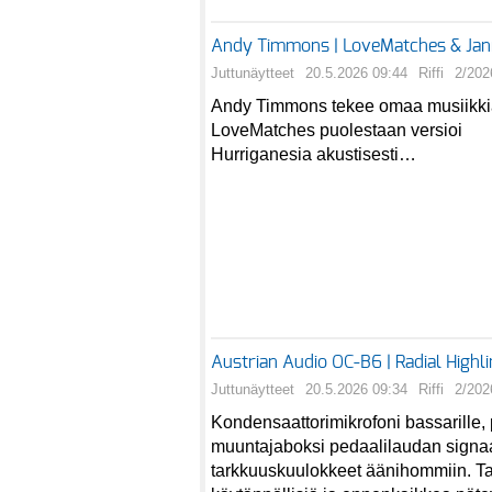
Andy Timmons | LoveMatches & Janne 
Juttunäytteet
20.5.2026 09:44
Riffi
2/202
Andy Timmons tekee omaa musiikkia
LoveMatches puolestaan versioi
Hurriganesia akustisesti…
Austrian Audio OC-B6 | Radial Highli
Juttunäytteet
20.5.2026 09:34
Riffi
2/202
Kondensaattorimikrofoni bassarille,
muuntajaboksi pedaalilaudan signaal
tarkkuuskuulokkeet äänihommiin. Tar