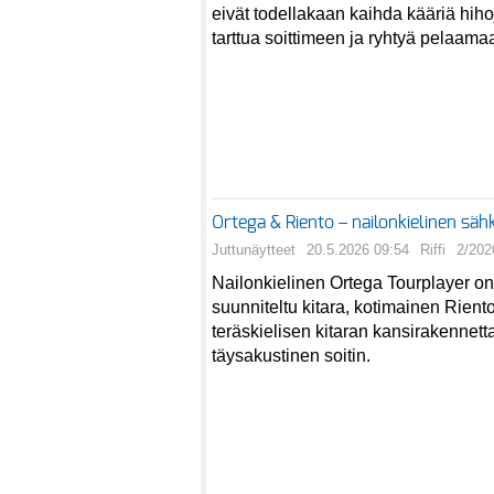
eivät todellakaan kaihda kääriä hih
tarttua soittimeen ja ryhtyä pelaama
Ortega & Riento – nailonkielinen sähk
Juttunäytteet
20.5.2026 09:54
Riffi
2/202
Nailonkielinen Ortega Tourplayer on
suunniteltu kitara, kotimainen Rient
teräskielisen kitaran kansirakennett
täysakustinen soitin.