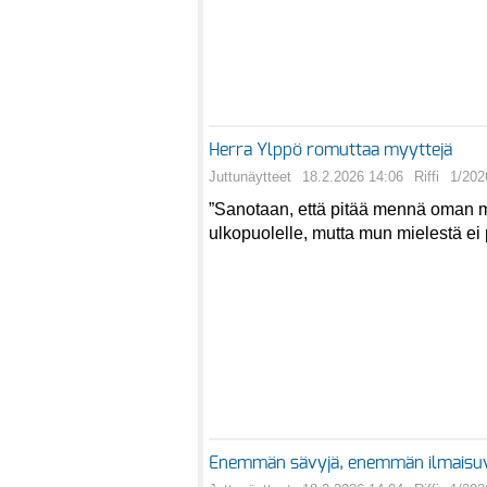
Herra Ylppö romuttaa myyttejä
Juttunäytteet
18.2.2026 14:06
Riffi
1/202
”Sanotaan, että pitää mennä oman
ulkopuolelle, mutta mun mielestä ei
Enemmän sävyjä, enemmän ilmaisu