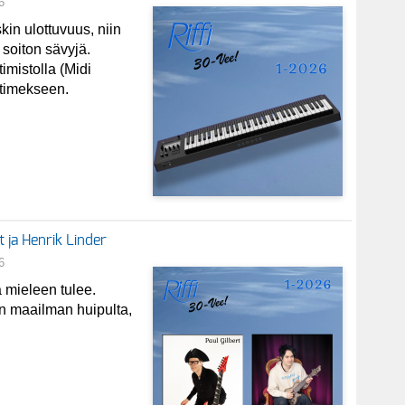
6
in ulottuvuus, niin
 soiton sävyjä.
mistolla (Midi
ttimekseen.
t ja Henrik Linder
6
tä mieleen tulee.
an maailman huipulta,