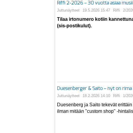
Riffi 2-2026 – 30 vuotta asiaa musii
Juttunäytteet
19.5.2026 15:47
Riffi
2/202
Tilaa irtonumero kotiin kannettun
(sis-postikulut).
Duesenberger & Saito – nyt on rim
Juttunäytteet
18.2.2026 14:10
Riffi
1/202
Duesenberg ja Saito tekevät erittäin
ilman mitään "custom shop" -hintal