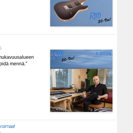
6
 mukavuusalueen
 pidä mennä.”
voimaa!