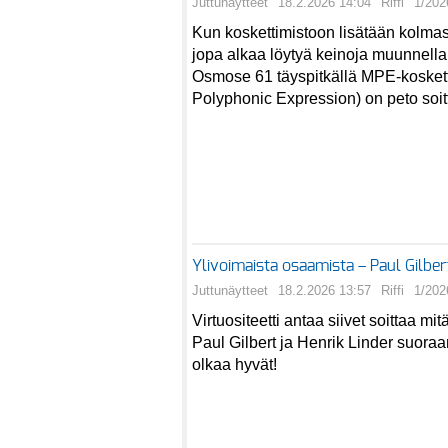
Juttunäytteet
18.2.2026 14:04
Riffi
1/202
Kun koskettimistoon lisätään kolmask
jopa alkaa löytyä keinoja muunnella
Osmose 61 täyspitkällä MPE-kosketti
Polyphonic Expression) on peto soi
Ylivoimaista osaamista – Paul Gilber
Juttunäytteet
18.2.2026 13:57
Riffi
1/202
Virtuositeetti antaa siivet soittaa mi
Paul Gilbert ja Henrik Linder suora
olkaa hyvät!