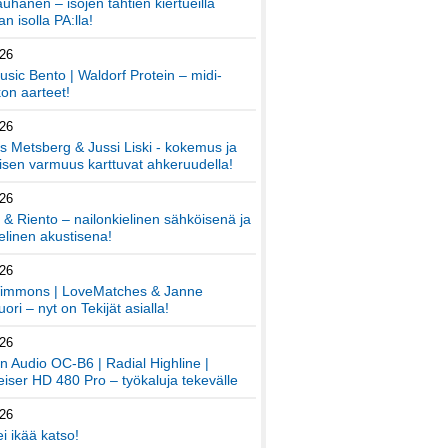
auhanen – isojen tähtien kiertueilla
an isolla PA:lla!
026
sic Bento | Waldorf Protein – midi-
on aarteet!
026
 Metsberg & Jussi Liski - kokemus ja
sen varmuus karttuvat ahkeruudella!
026
 & Riento – nailonkielinen sähköisenä ja
elinen akustisena!
026
immons | LoveMatches & Janne
ori – nyt on Tekijät asialla!
026
an Audio OC-B6 | Radial Highline |
iser HD 480 Pro – työkaluja tekevälle
026
ei ikää katso!