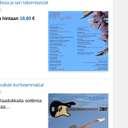
kista ja sen tekemisestä!
6
a hintaan
18,80
€
a vähän korkeammalla!
6
 laadukkaita soittimia
isää…