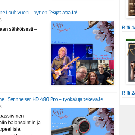
Louhivuori – nyt on Tekijät asialla!
6
Riffi 
an sähköisesti –
Riffi 
ne | Sennheiser HD 480 Pro – työkaluja tekevälle
6
 passiivinen
in balansointiin ja
peellisia,