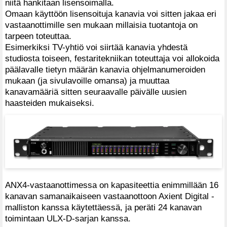
niitä hankitaan lisensoimalla.
Omaan käyttöön lisensoituja kanavia voi sitten jakaa eri
vastaanottimille sen mukaan millaisia tuotantoja on
tarpeen toteuttaa.
Esimerkiksi TV-yhtiö voi siirtää kanavia yhdestä
studiosta toiseen, festaritekniikan toteuttaja voi allokoida
päälavalle tietyn määrän kanavia ohjelmanumeroiden
mukaan (ja sivulavoille omansa) ja muuttaa
kanavamääriä sitten seuraavalle päivälle uusien
haasteiden mukaiseksi.
ANX4-vastaanottimessa on kapasiteettia enimmillään 16
kanavan samanaikaiseen vastaanottoon Axient Digital -
malliston kanssa käytettäessä, ja peräti 24 kanavan
toimintaan ULX-D-sarjan kanssa.