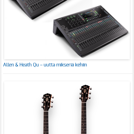
Allen & Heath Qu – uutta mikseriä kehiin