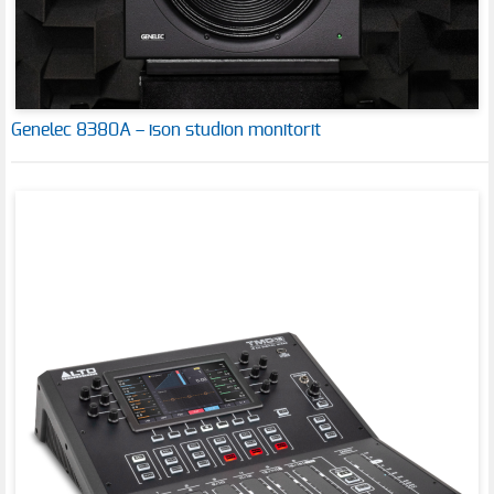
Genelec 8380A – ison studion monitorit