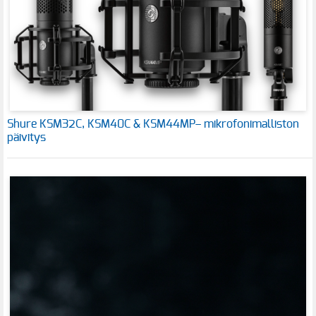
Shure KSM32C, KSM40C & KSM44MP– mikrofonimalliston
päivitys