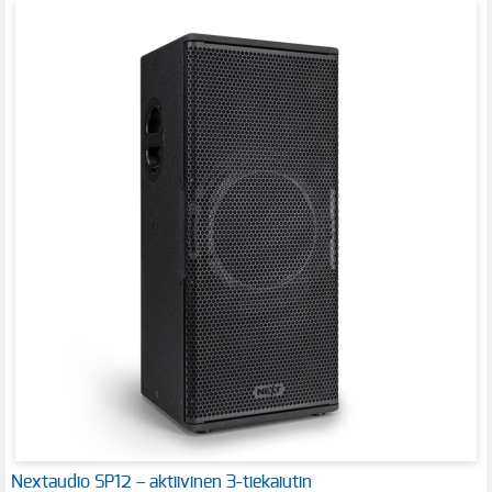
Nextaudio SP12 – aktiivinen 3-tiekaiutin