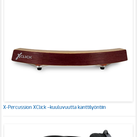
X-Percussion XClick –kuuluvuutta kanttilyöntiin