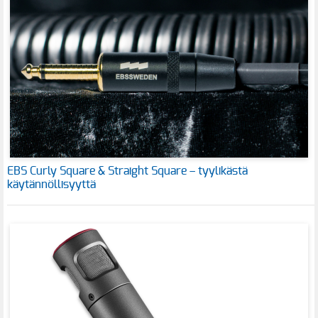
EBS Curly Square & Straight Square – tyylikästä
käytännöllisyyttä