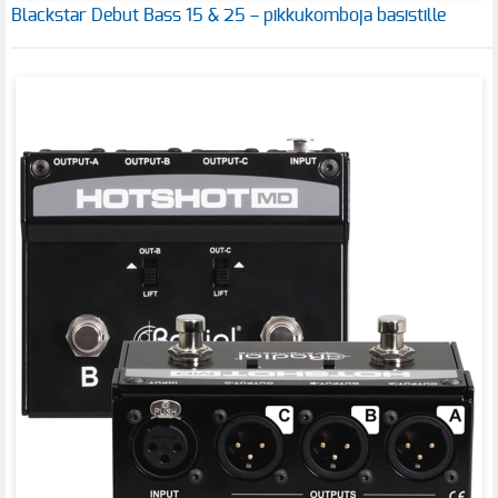
Blackstar Debut Bass 15 & 25 – pikkukomboja basistille