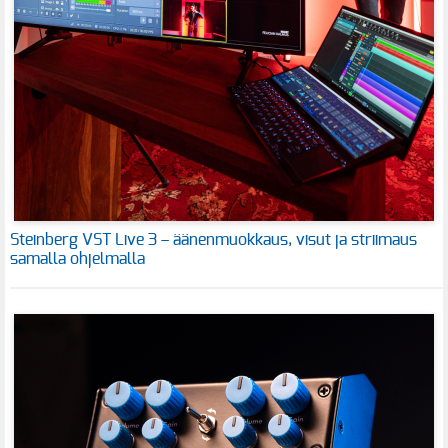
Steinberg VST Live 3 – äänenmuokkaus, visut ja striimaus
samalla ohjelmalla