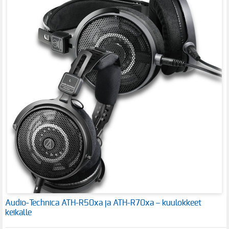
Audio-Technica ATH-R50xa ja ATH-R70xa – kuulokkeet
keikalle