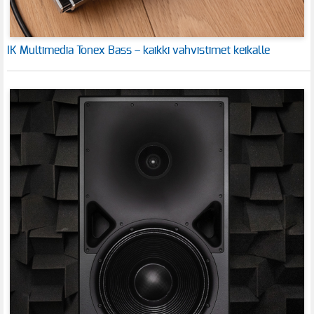
IK Multimedia Tonex Bass – kaikki vahvistimet keikalle