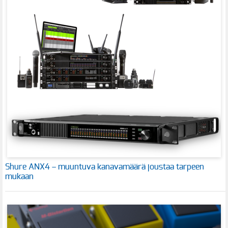
Shure ANX4 – muuntuva kanavamäärä joustaa tarpeen
mukaan