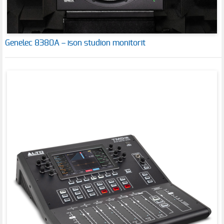
Genelec 8380A – ison studion monitorit