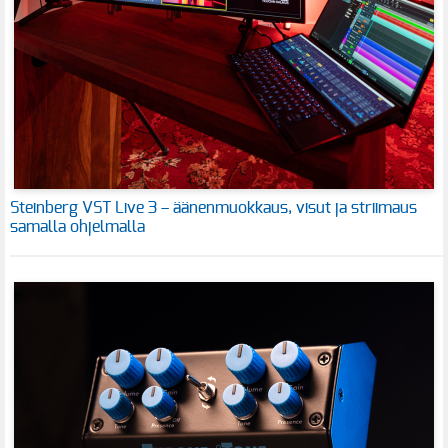
Steinberg VST Live 3 – äänenmuokkaus, visut ja striimaus
samalla ohjelmalla