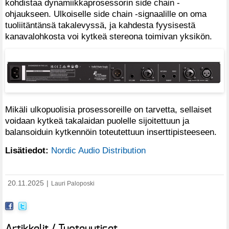
kohdistaa dynamiikkaprosessorin side chain -
ohjaukseen. Ulkoiselle side chain -signaalille on oma
tuoliitäntänsä takalevyssä, ja kahdesta fyysisestä
kanavalohkosta voi kytkeä stereona toimivan yksikön.
Mikäli ulkopuolisia prosessoreille on tarvetta, sellaiset
voidaan kytkeä takalaidan puolelle sijoitettuun ja
balansoiduin kytkennöin toteutettuun inserttipisteeseen.
Lisätiedot:
Nordic Audio Distribution
20.11.2025
|
Lauri Paloposki
Artikkelit / Tuoteuutiset