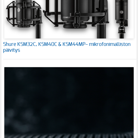
Shure KSM32C, KSM40C & KSM44MP– mikrofonimalliston
päivitys