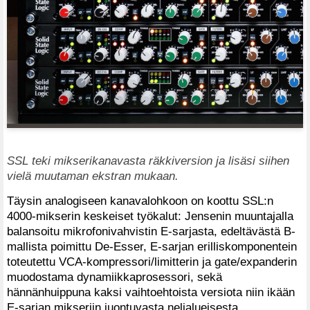
SSL teki mikserikanavasta räkkiversion ja lisäsi siihen
vielä muutaman ekstran mukaan.
Täysin analogiseen kanavalohkoon on koottu SSL:n
4000-mikserin keskeiset työkalut: Jensenin muuntajalla
balansoitu mikrofonivahvistin E-sarjasta, edeltävästä B-
mallista poimittu De-Esser, E-sarjan erilliskomponentein
toteutettu VCA-kompressori/limitterin ja gate/expanderin
muodostama dynamiikkaprosessori, sekä
hännänhuippuna kaksi vaihtoehtoista versiota niin ikään
E-sarjan mikseriin juontuvasta nelialueisesta