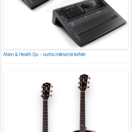
Allen & Heath Qu – uutta mikseriä kehiin