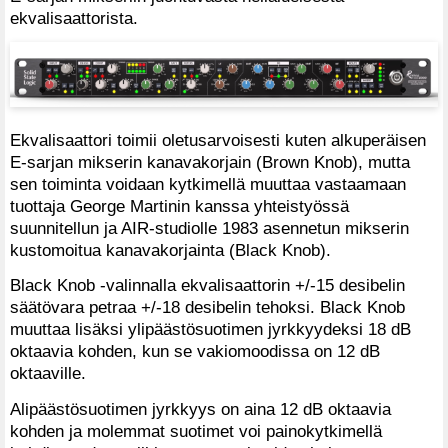
ekvalisaattorista.
Ekvalisaattori toimii oletusarvoisesti kuten alkuperäisen
E-sarjan mikserin kanavakorjain (Brown Knob), mutta
sen toiminta voidaan kytkimellä muuttaa vastaamaan
tuottaja George Martinin kanssa yhteistyössä
suunnitellun ja AIR-studiolle 1983 asennetun mikserin
kustomoitua kanavakorjainta (Black Knob).
Black Knob -valinnalla ekvalisaattorin +/-15 desibelin
säätövara petraa +/-18 desibelin tehoksi. Black Knob
muuttaa lisäksi ylipäästösuotimen jyrkkyydeksi 18 dB
oktaavia kohden, kun se vakiomoodissa on 12 dB
oktaaville.
Alipäästösuotimen jyrkkyys on aina 12 dB oktaavia
kohden ja molemmat suotimet voi painokytkimellä