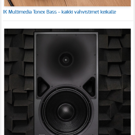
IK Multimedia Tonex Bass – kaikki vahvistimet keikalle