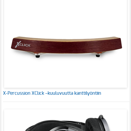
X-Percussion XClick –kuuluvuutta kanttilyöntiin