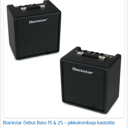
Blackstar Debut Bass 15 & 25 – pikkukomboja basistille