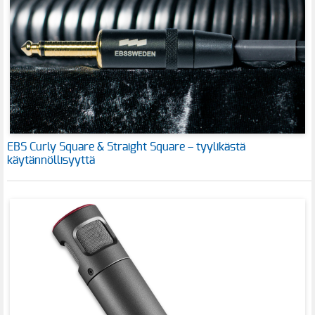
EBS Curly Square & Straight Square – tyylikästä
käytännöllisyyttä