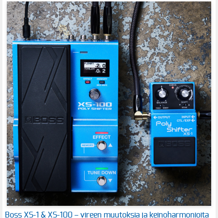
Boss XS-1 & XS-100 – vireen muutoksia ja keinoharmonioita