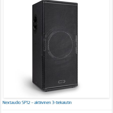
Nextaudio SP12 – aktiivinen 3-tiekaiutin