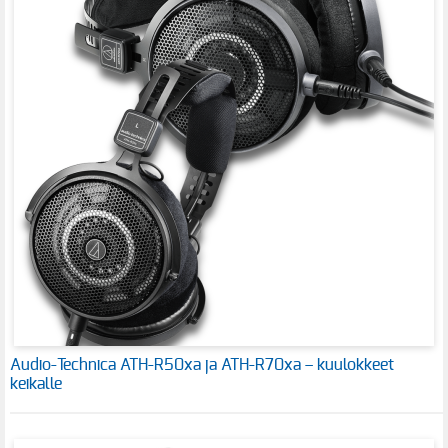
Audio-Technica ATH-R50xa ja ATH-R70xa – kuulokkeet
keikalle