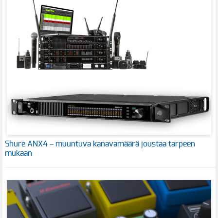
Shure ANX4 – muuntuva kanavamäärä joustaa tarpeen
mukaan