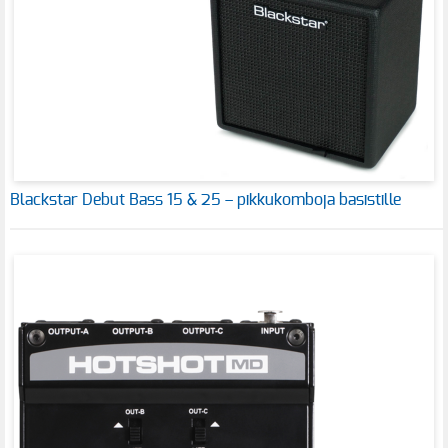
Blackstar Debut Bass 15 & 25 – pikkukomboja basistille