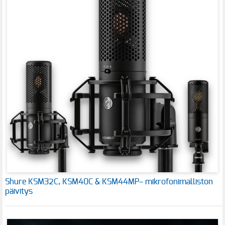
Shure KSM32C, KSM40C & KSM44MP– mikrofonimalliston
päivitys