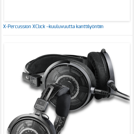
X-Percussion XClick –kuuluvuutta kanttilyöntiin