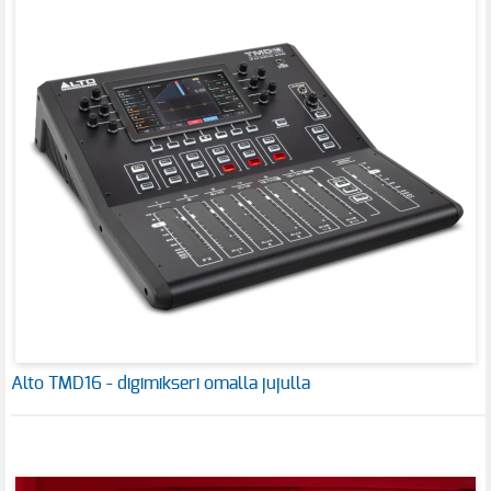
Alto TMD16 - digimikseri omalla jujulla