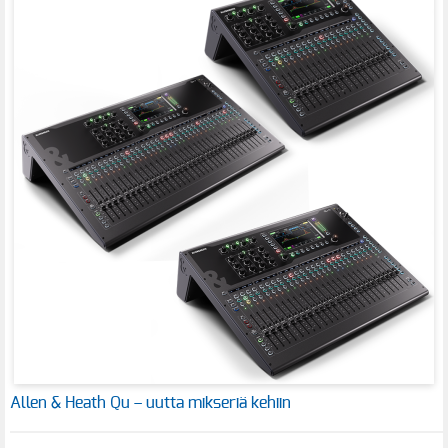
Allen & Heath Qu – uutta mikseriä kehiin