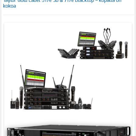
Taylor Gold Label 517e SB & 717e Blacktop – kopalla on
kokoa