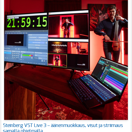
Steinberg VST Live 3 – äänenmuokkaus, visut ja striimaus
samalla ohjelmalla