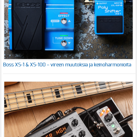
Boss XS-1 & XS-100 – vireen muutoksia ja keinoharmonioita