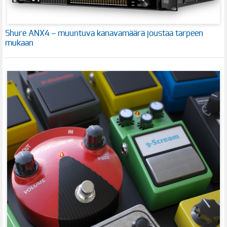
Shure ANX4 – muuntuva kanavamäärä joustaa tarpeen
mukaan