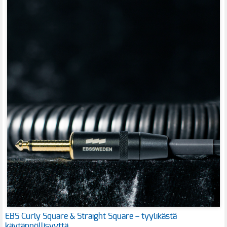
EBS Curly Square & Straight Square – tyylikästä
käytännöllisyyttä