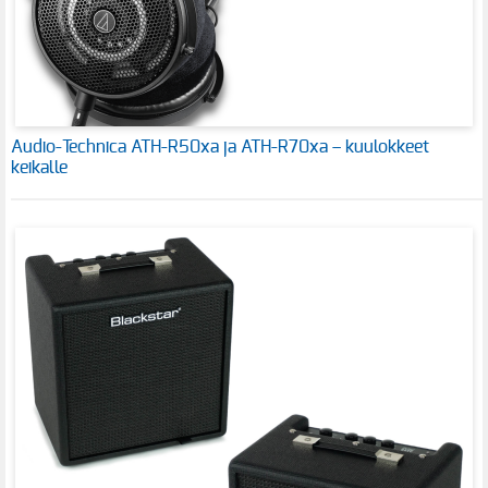
Audio-Technica ATH-R50xa ja ATH-R70xa – kuulokkeet
keikalle