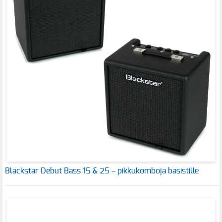
Blackstar Debut Bass 15 & 25 – pikkukomboja basistille