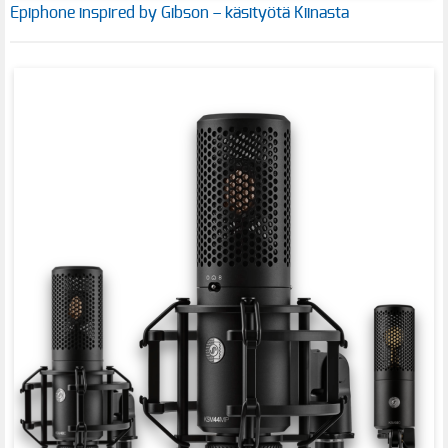
Epiphone inspired by Gibson – käsityötä Kiinasta