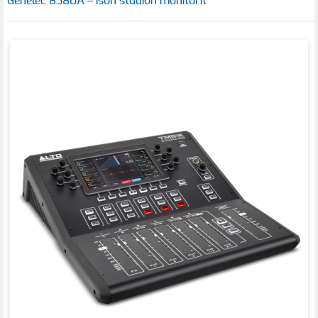
Genelec 8380A – ison studion monitorit