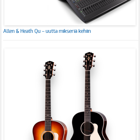
Allen & Heath Qu – uutta mikseriä kehiin