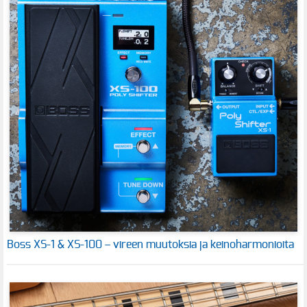
Boss XS-1 & XS-100 – vireen muutoksia ja keinoharmonioita