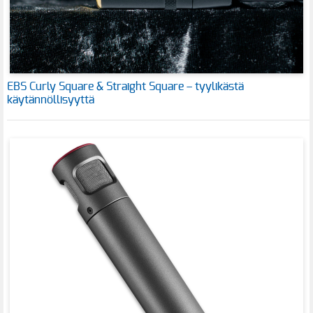
EBS Curly Square & Straight Square – tyylikästä
käytännöllisyyttä