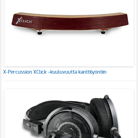
X-Percussion XClick –kuuluvuutta kanttilyöntiin