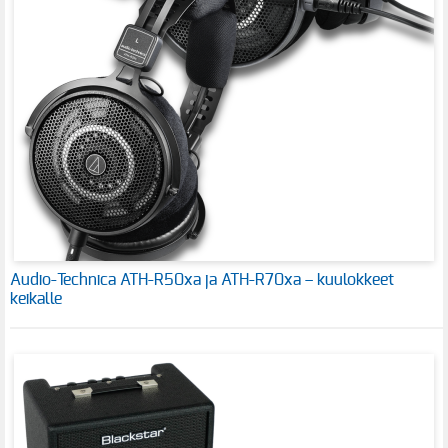
Audio-Technica ATH-R50xa ja ATH-R70xa – kuulokkeet
keikalle