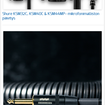
Shure KSM32C, KSM40C & KSM44MP– mikrofonimalliston
päivitys