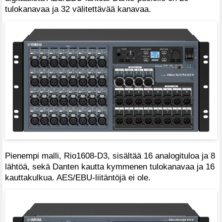
tulokanavaa ja 32 välitettävää kanavaa.
Pienempi malli, Rio1608-D3, sisältää 16 analogituloa ja 8
lähtöä, sekä Danten kautta kymmenen tulokanavaa ja 16
kauttakulkua. AES/EBU-liitäntöjä ei ole.