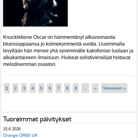
Knucklebone Oscar on hämmentänyt alkuvoimaista
bluessoppaansa jo kolmekymmentä vuotta. Uusimmalla
levyllään hän menee yhä syvemmälle kakofonian luolaan ja
alkukantaiseen ilmaisuun. Huikeat solistivierailijat hoitavat
melodisemman osaston.
1
2
3
4
5
6
7
8
9
…
››
Viimeinen »
Tuoreimmat päivitykset
15.6.2026
Orange OR60 UK