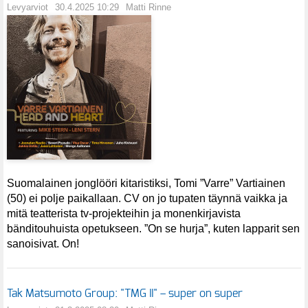
Levyarviot
30.4.2025 10:29
Matti Rinne
Suomalainen jonglööri kitaristiksi, Tomi ”Varre” Vartiainen
(50) ei polje paikallaan. CV on jo tupaten täynnä vaikka ja
mitä teatterista tv-projekteihin ja monenkirjavista
bänditouhuista opetukseen. ”On se hurja”, kuten lapparit sen
sanoisivat. On!
Tak Matsumoto Group: "TMG II" – super on super