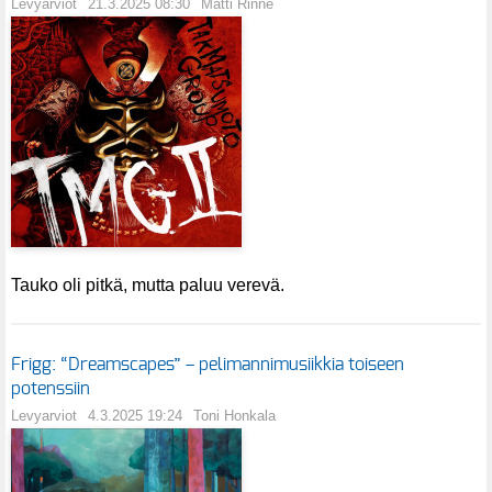
Levyarviot
21.3.2025 08:30
Matti Rinne
Tauko oli pitkä, mutta paluu verevä.
Frigg: “Dreamscapes” – pelimannimusiikkia toiseen
potenssiin
Levyarviot
4.3.2025 19:24
Toni Honkala