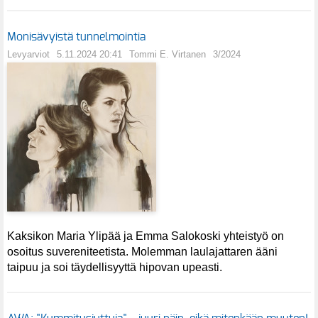
Monisävyistä tunnelmointia
Levyarviot
5.11.2024 20:41
Tommi E. Virtanen
3/2024
Kaksikon Maria Ylipää ja Emma Salokoski yhteistyö on
osoitus suvereniteetista. Molemman laulajattaren ääni
taipuu ja soi täydellisyyttä hipovan upeasti.