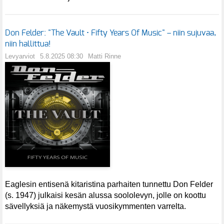
Don Felder: "The Vault • Fifty Years Of Music" – niin sujuvaa,
niin hallittua!
Levyarviot
5.8.2025 08:30
Matti Rinne
Eaglesin entisenä kitaristina parhaiten tunnettu Don Felder
(s. 1947) julkaisi kesän alussa soololevyn, jolle on koottu
sävellyksiä ja näkemystä vuosikymmenten varrelta.