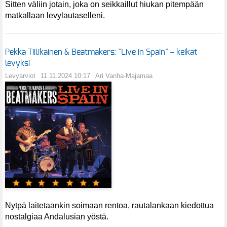
Sitten väliin jotain, joka on seikkaillut hiukan pitempään
matkallaan levylautaselleni.
Pekka Tiilikainen & Beatmakers: "Live in Spain" – keikat
levyksi
Levyarviot
11.11.2024 10:17
Ari Vanha-Majamaa
Nytpä laitetaankin soimaan rentoa, rautalankaan kiedottua
nostalgiaa Andalusian yöstä.