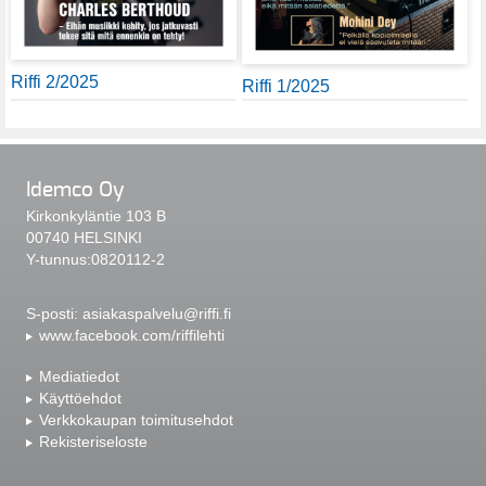
Riffi 2/2025
Riffi 1/2025
Idemco Oy
Kirkonkyläntie 103 B
00740 HELSINKI
Y-tunnus:0820112-2
S-posti:
asiakaspalvelu@riffi.fi
www.facebook.com/riffilehti
Mediatiedot
Käyttöehdot
Verkkokaupan toimitusehdot
Rekisteriseloste