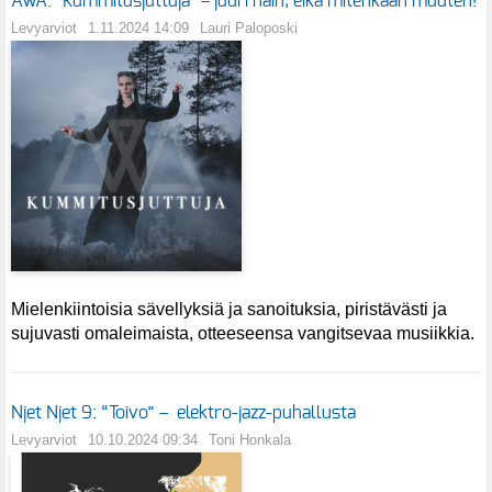
AWA: "Kummitusjuttuja" – juuri näin, eikä mitenkään muuten!
Levyarviot
1.11.2024 14:09
Lauri Paloposki
Mielenkiintoisia sävellyksiä ja sanoituksia, piristävästi ja
sujuvasti omaleimaista, otteeseensa vangitsevaa musiikkia.
Njet Njet 9: “Toivo” – elektro-jazz-puhallusta
Levyarviot
10.10.2024 09:34
Toni Honkala