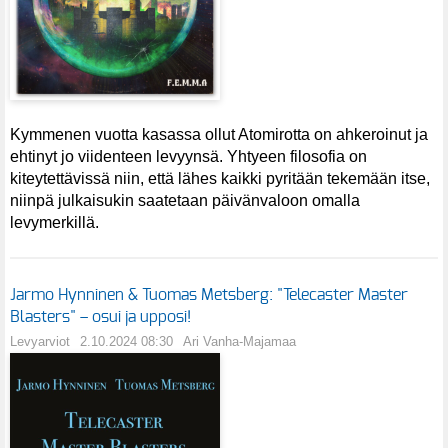
Kymmenen vuotta kasassa ollut Atomirotta on ahkeroinut ja
ehtinyt jo viidenteen levyynsä. Yhtyeen filosofia on
kiteytettävissä niin, että lähes kaikki pyritään tekemään itse,
niinpä julkaisukin saatetaan päivänvaloon omalla
levymerkillä.
Jarmo Hynninen & Tuomas Metsberg: "Telecaster Master
Blasters" – osui ja upposi!
Levyarviot
2.10.2024 08:30
Ari Vanha-Majamaa