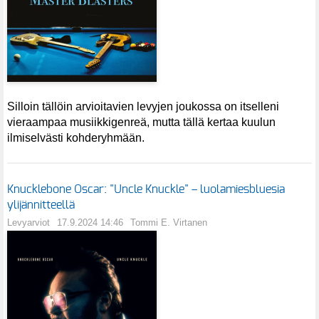
Silloin tällöin arvioitavien levyjen joukossa on itselleni
vieraampaa musiikkigenreä, mutta tällä kertaa kuulun
ilmiselvästi kohderyhmään.
Knucklebone Oscar: "Uncle Knuckle" – luolamiesbluesia
ylijännitteellä
Levyarviot
17.9.2024 14:46
Tommi E. Virtanen