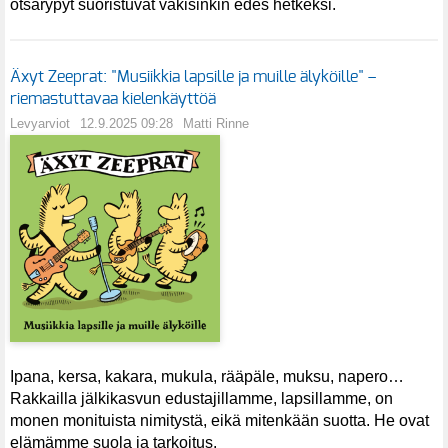
otsarypyt suoristuvat väkisinkin edes hetkeksi.
Äxyt Zeeprat: "Musiikkia lapsille ja muille älyköille" –
riemastuttavaa kielenkäyttöä
Levyarviot
12.9.2025 09:28
Matti Rinne
Ipana, kersa, kakara, mukula, rääpäle, muksu, napero…
Rakkailla jälkikasvun edustajillamme, lapsillamme, on
monen monituista nimitystä, eikä mitenkään suotta. He ovat
elämämme suola ja tarkoitus.