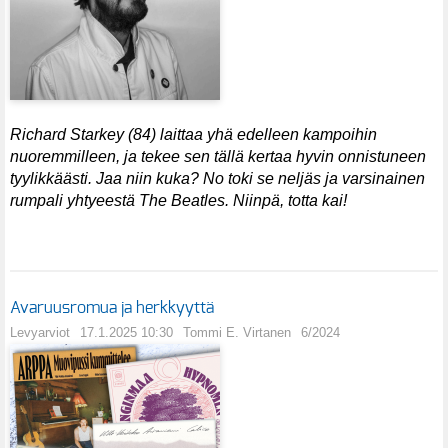
Richard Starkey (84) laittaa yhä edelleen kampoihin
nuoremmilleen, ja tekee sen tällä kertaa hyvin onnistuneen
tyylikkäästi. Jaa niin kuka? No toki se neljäs ja varsinainen
rumpali yhtyeestä The Beatles. Niinpä, totta kai!
Avaruusromua ja herkkyyttä
Levyarviot
17.1.2025 10:30
Tommi E. Virtanen
6/2024