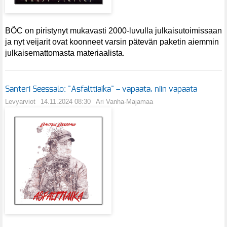
BÖC on piristynyt mukavasti 2000-luvulla julkaisutoimissaan
ja nyt veijarit ovat koonneet varsin pätevän paketin aiemmin
julkaisemattomasta materiaalista.
Santeri Seessalo: "Asfalttiaika" – vapaata, niin vapaata
Levyarviot
14.11.2024 08:30
Ari Vanha-Majamaa