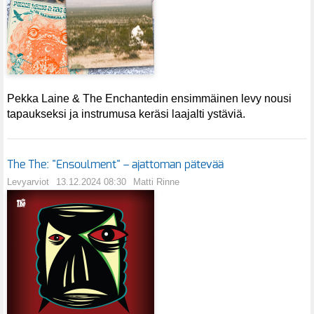
Pekka Laine & The Enchantedin ensimmäinen levy nousi
tapaukseksi ja instrumusa keräsi laajalti ystäviä.
The The: "Ensoulment" – ajattoman pätevää
Levyarviot
13.12.2024 08:30
Matti Rinne