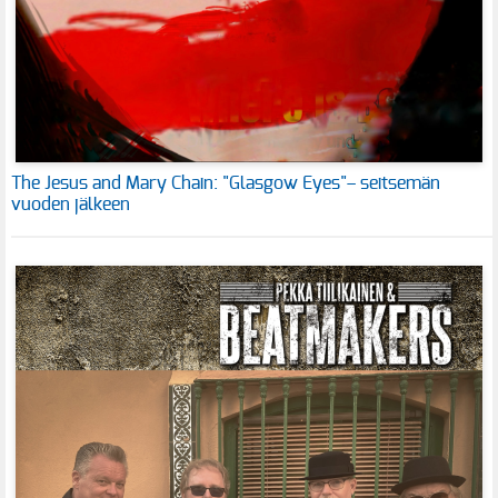
The Jesus and Mary Chain: "Glasgow Eyes"– seitsemän
vuoden jälkeen