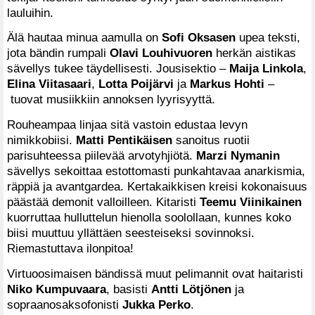
lauluihin.
Älä hautaa minua aamulla on
Sofi Oksasen
upea teksti,
jota bändin rumpali
Olavi Louhivuoren
herkän aistikas
sävellys tukee täydellisesti. Jousisektio –
Maija Linkola
,
Elina Viitasaari
,
Lotta Poijärvi
ja
Markus Hohti
–
tuovat musiikkiin annoksen lyyrisyyttä.
Rouheampaa linjaa sitä vastoin edustaa levyn
nimikkobiisi.
Matti Pentikäisen
sanoitus ruotii
parisuhteessa piilevää arvotyhjiötä.
Marzi Nymanin
sävellys sekoittaa estottomasti punkahtavaa anarkismia,
räppiä ja avantgardea. Kertakaikkisen kreisi kokonaisuus
päästää demonit valloilleen. Kitaristi
Teemu Viinikainen
kuorruttaa hulluttelun hienolla soolollaan, kunnes koko
biisi muuttuu yllättäen seesteiseksi sovinnoksi.
Riemastuttava ilonpitoa!
Virtuoosimaisen bändissä muut pelimannit ovat haitaristi
Niko Kumpuvaara
, basisti
Antti Lötjönen
ja
sopraanosaksofonisti
Jukka Perko
.