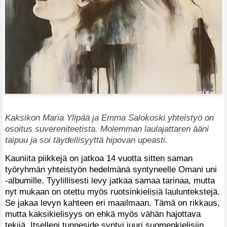
Kaksikon Maria Ylipää ja Emma Salokoski yhteistyö on
osoitus suvereniteetista. Molemman laulajattaren ääni
taipuu ja soi täydellisyyttä hipovan upeasti.
Kauniita piikkejä on jatkoa 14 vuotta sitten saman
työryhmän yhteistyön hedelmänä syntyneelle Omani uni
-albumille. Tyylillisesti levy jatkaa samaa tarinaa, mutta
nyt mukaan on otettu myös ruotsinkielisiä lauluntekstejä.
Se jakaa levyn kahteen eri maailmaan. Tämä on rikkaus,
mutta kaksikielisyys on ehkä myös vähän hajottava
tekijä. Itselleni tunneside syntyi juuri suomenkielisiin