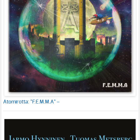
Atomirotta: "F.E.M.M.A" –