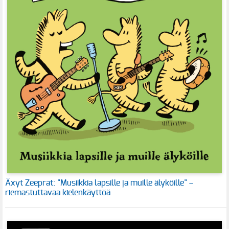
Äxyt Zeeprat: "Musiikkia lapsille ja muille älyköille" –
riemastuttavaa kielenkäyttöä