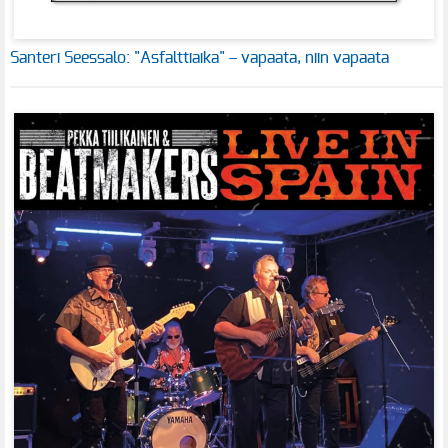
Santeri Seessalo: "Asfalttiaika" – vapaata, niin vapaata