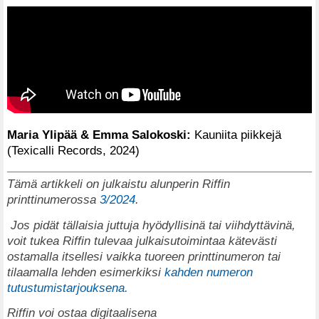
Maria Ylipää & Emma Salokoski:
Kauniita piikkejä
(Texicalli Records, 2024)
Tämä artikkeli on julkaistu alunperin Riffin
printtinumerossa
3/2024
.
Jos pidät tällaisia juttuja hyödyllisinä tai viihdyttävinä,
voit tukea Riffin tulevaa julkaisutoimintaa kätevästi
ostamalla itsellesi vaikka tuoreen printtinumeron tai
tilaamalla lehden esimerkiksi
kahden numeron
tutustumistarjouksena.
Riffin voi ostaa digitaalisena