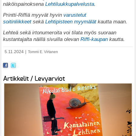
näköispainoksena
Lehtiluukkupalvelusta
.
Printti-Riffiä myyvät hyvin
varustetut
soitinliikkeet
sekä
Lehtipisteen myymälät
kautta maan.
Lehteä sekä irtonumeroita voi tilata myös suoraan
kustantajalta näillä sivuilla olevan
Riffi-kaupan
kautta.
5.11.2024
|
Tommi E. Virtanen
Artikkelit / Levyarviot