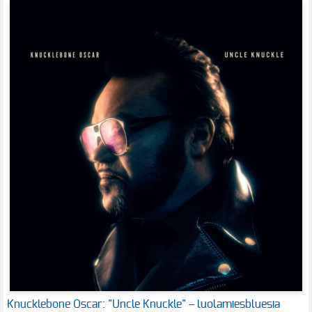
Knucklebone Oscar: "Uncle Knuckle" – luolamiesbluesia