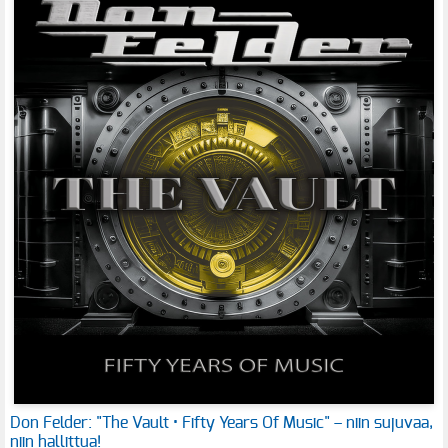
Don Felder: "The Vault • Fifty Years Of Music" – niin sujuvaa,
niin hallittua!