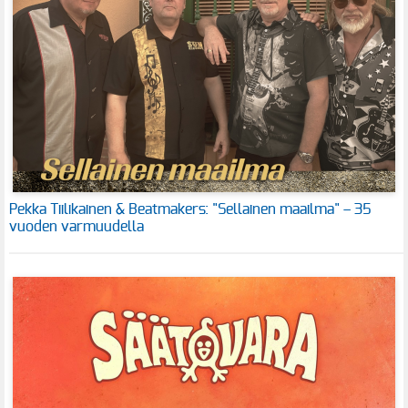
Pekka Tiilikainen & Beatmakers: "Sellainen maailma" – 35
vuoden varmuudella