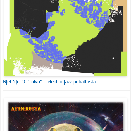
Njet Njet 9: “Toivo” – elektro-jazz-puhallusta