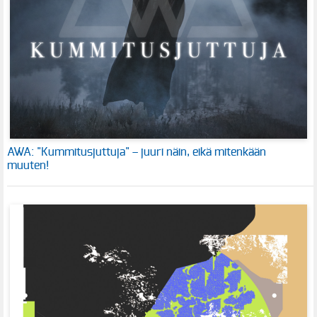
AWA: "Kummitusjuttuja" – juuri näin, eikä mitenkään
muuten!