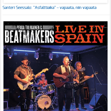
Santeri Seessalo: "Asfalttiaika" – vapaata, niin vapaata