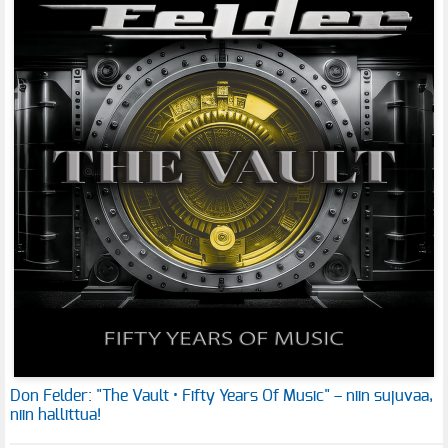
Don Felder: "The Vault • Fifty Years Of Music" – niin sujuvaa,
niin hallittua!