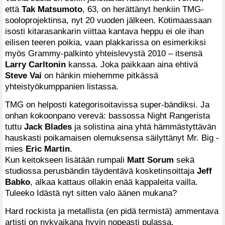
että
Tak Matsumoto
, 63, on herättänyt henkiin TMG-
sooloprojektinsa, nyt 20 vuoden jälkeen. Kotimaassaan
isosti kitarasankarin viittaa kantava heppu ei ole ihan
eilisen teeren poikia, vaan plakkarissa on esimerkiksi
myös Grammy-palkinto yhteislevystä 2010 – itsensä
Larry Carltonin
kanssa. Joka paikkaan aina ehtivä
Steve Vai
on hänkin miehemme pitkässä
yhteistyökumppanien listassa.
TMG on helposti kategorisoitavissa super-bändiksi. Ja
onhan kokoonpano verevä: bassossa Night Rangerista
tuttu
Jack Blades
ja solistina aina yhtä hämmästyttävän
hauskasti poikamaisen olemuksensa säilyttänyt Mr. Big -
mies
Eric Martin
.
Kun keitokseen lisätään rumpali
Matt Sorum
sekä
studiossa perusbändin täydentävä kosketinsoittaja
Jeff
Babko
, alkaa kattaus ollakin enää kappaleita vailla.
Tuleeko Idästä nyt sitten valo äänen mukana?
Hard rockista ja metallista (en pidä termistä) ammentava
artisti on nykyaikana hyvin nopeasti pulassa.