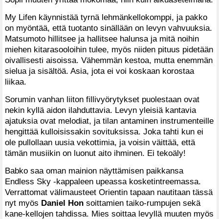
My Lifen käynnistää tyrnä lehmänkellokomppi, ja pakko
on myöntää, että tuotanto sinällään on levyn vahvuuksia.
Matsumoto hillitsee ja hallitsee halunsa ja mitä noihin
miehen kitarasooloihin tulee, myös niiden pituus pidetään
oivallisesti aisoissa. Vähemmän kestoa, mutta enemmän
sielua ja sisältöä. Asia, jota ei voi koskaan korostaa
liikaa.
Sorumin vanhan liiton fillivyörytykset puolestaan ovat
nekin kyllä aidon ilahduttavia. Levyn yleisiä kantavia
ajatuksia ovat melodiat, ja tilan antaminen instrumenteille
hengittää kulloisissakin sovituksissa. Joka tahti kun ei
ole pullollaan uusia vekottimia, ja voisin väittää, että
tämän musiikin on luonut aito ihminen. Ei tekoäly!
Babko saa oman mainion näyttämisen paikkansa
Endless Sky -kappaleen upeassa kosketintreemassa.
Verrattomat välimausteet Orientin tapaan nautitaan tässä
nyt myös
Daniel Hon
soittamien taiko-rumpujen sekä
kane-kellojen tahdissa. Mies soittaa levyllä muuten myös