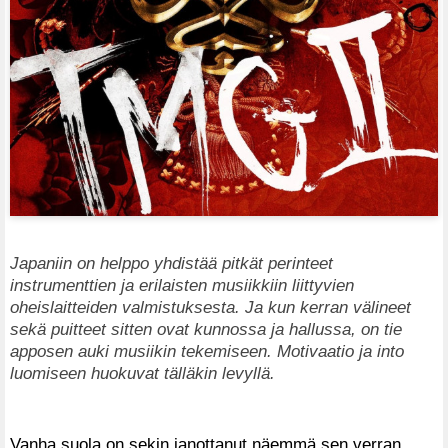
Japaniin on helppo yhdistää pitkät perinteet
instrumenttien ja erilaisten musiikkiin liittyvien
oheislaitteiden valmistuksesta. Ja kun kerran välineet
sekä puitteet sitten ovat kunnossa ja hallussa, on tie
apposen auki musiikin tekemiseen. Motivaatio ja into
luomiseen huokuvat tälläkin levyllä.
Vanha suola on sekin janottanut näemmä sen verran,