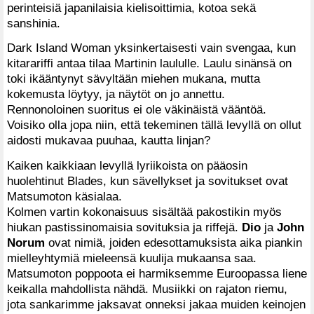
perinteisiä japanilaisia kielisoittimia, kotoa sekä
sanshinia.
Dark Island Woman yksinkertaisesti vain svengaa, kun
kitarariffi antaa tilaa Martinin laululle. Laulu sinänsä on
toki ikääntynyt sävyltään miehen mukana, mutta
kokemusta löytyy, ja näytöt on jo annettu.
Rennonoloinen suoritus ei ole väkinäistä vääntöä.
Voisiko olla jopa niin, että tekeminen tällä levyllä on ollut
aidosti mukavaa puuhaa, kautta linjan?
Kaiken kaikkiaan levyllä lyriikoista on pääosin
huolehtinut Blades, kun sävellykset ja sovitukset ovat
Matsumoton käsialaa.
Kolmen vartin kokonaisuus sisältää pakostikin myös
hiukan pastissinomaisia sovituksia ja riffejä.
Dio
ja
John
Norum
ovat nimiä, joiden edesottamuksista aika piankin
mielleyhtymiä mieleensä kuulija mukaansa saa.
Matsumoton poppoota ei harmiksemme Euroopassa liene
keikalla mahdollista nähdä. Musiikki on rajaton riemu,
jota sankarimme jaksavat onneksi jakaa muiden keinojen