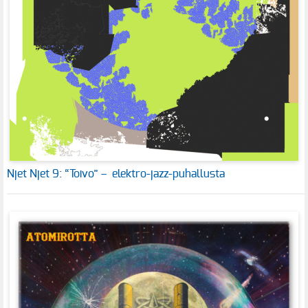
Njet Njet 9: “Toivo” – elektro-jazz-puhallusta