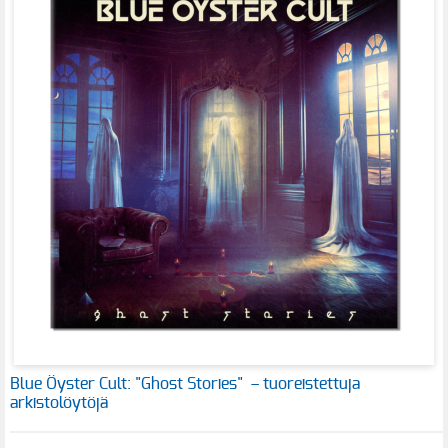
Blue Öyster Cult: "Ghost Stories" – tuoreistettuja
arkistolöytöjä