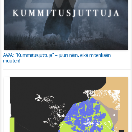
AWA: "Kummitusjuttuja" – juuri näin, eikä mitenkään
muuten!