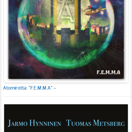
Atomirotta: "F.E.M.M.A" –