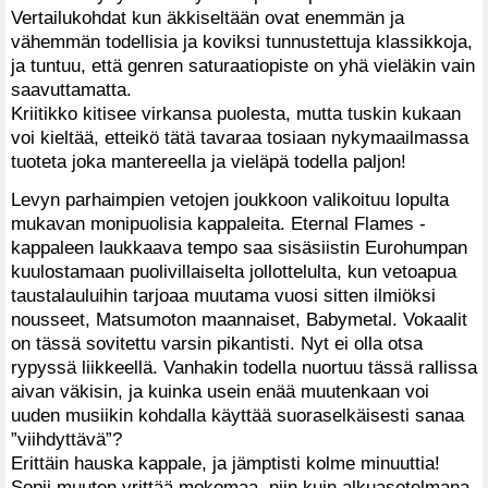
Vertailukohdat kun äkkiseltään ovat enemmän ja
vähemmän todellisia ja koviksi tunnustettuja klassikkoja,
ja tuntuu, että genren saturaatiopiste on yhä vieläkin vain
saavuttamatta.
Kriitikko kitisee virkansa puolesta, mutta tuskin kukaan
voi kieltää, etteikö tätä tavaraa tosiaan nykymaailmassa
tuoteta joka mantereella ja vieläpä todella paljon!
Levyn parhaimpien vetojen joukkoon valikoituu lopulta
mukavan monipuolisia kappaleita. Eternal Flames -
kappaleen laukkaava tempo saa sisäsiistin Eurohumpan
kuulostamaan puolivillaiselta jollottelulta, kun vetoapua
taustalauluihin tarjoaa muutama vuosi sitten ilmiöksi
nousseet, Matsumoton maannaiset, Babymetal. Vokaalit
on tässä sovitettu varsin pikantisti. Nyt ei olla otsa
rypyssä liikkeellä. Vanhakin todella nuortuu tässä rallissa
aivan väkisin, ja kuinka usein enää muutenkaan voi
uuden musiikin kohdalla käyttää suoraselkäisesti sanaa
”viihdyttävä”?
Erittäin hauska kappale, ja jämptisti kolme minuuttia!
Sopii muuten yrittää mokomaa, niin kuin alkuasetelmana.