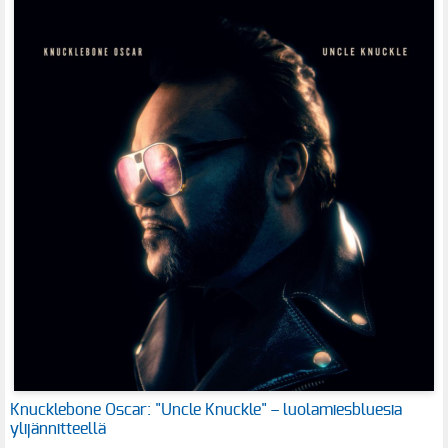
Knucklebone Oscar: "Uncle Knuckle" – luolamiesbluesia
ylijännitteellä