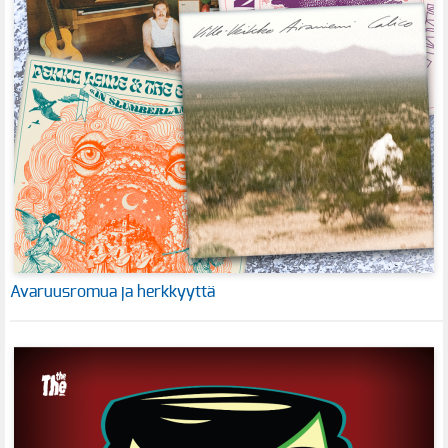
Avaruusromua ja herkkyyttä