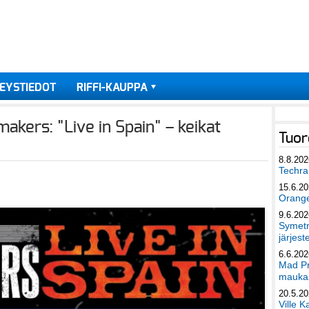
EYSTIEDOT
RIFFI-KAUPPA
makers: "Live in Spain" – keikat
Tuor
8.8.202
Techra 
15.6.2
Orang
9.6.202
Symetri
järjest
6.6.202
Mad Pr
maukas
20.5.2
Ville K