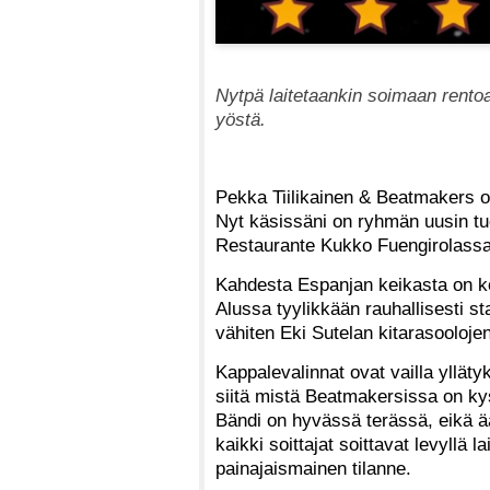
Nytpä laitetaankin soimaan rentoa
yöstä.
Pekka Tiilikainen & Beatmakers on
Nyt käsissäni on ryhmän uusin tuo
Restaurante Kukko Fuengirolass
Kahdesta Espanjan keikasta on ko
Alussa tyylikkään rauhallisesti s
vähiten Eki Sutelan kitarasooloje
Kappalevalinnat ovat vailla ylläty
siitä mistä Beatmakersissa on k
Bändi on hyvässä terässä, eikä ää
kaikki soittajat soittavat levyllä l
painajaismainen tilanne.