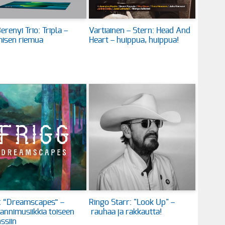
erenyi Trio: Tripla –
Vartiainen – Stern: Head And
isen riemua
Heart – huippua, huippua!
: “Dreamscapes” –
Ringo Starr: "Look Up" –
annimusiikkia toiseen
rauhaa ja rakkautta!
ssiin