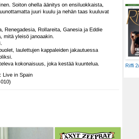
linen. Soiton ohella äänitys on ensiluokkaista,
kuunottamatta juuri kuulu ja nehän taas kuuluvat
a, Renegadesia, Rollareita, Ganesia ja Eddie
, mitä yleisö janoaakin.
i.
uolet, laulettujen kappaleiden jakautuessa
liksi.
eleva kokonaisuus, joka kestää kuuntelua.
Riffi 
: Live in Spain
-010)