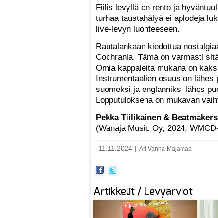
Fiilis levyllä on rento ja hyväntuu
turhaa taustahälyä ei aplodeja lu
live-levyn luonteeseen.
Rautalankaan kiedottua nostalgia
Cochrania. Tämä on varmasti sitä
Omia kappaleita mukana on kaks
Instrumentaalien osuus on lähes p
suomeksi ja englanniksi lähes puo
Lopputuloksena on mukavan vaiht
Pekka Tiilikainen & Beatmakers
(Wanaja Music Oy, 2024, WMCD
11.11.2024
|
Ari Vanha-Majamaa
Artikkelit / Levyarviot