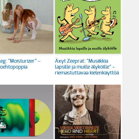
eg: "Moisturizer" –
Äxyt Zeeprat: "Musiikkia
toehtopoppia
lapsille ja muille älyköille" –
riemastuttavaa kielenkäyttöä