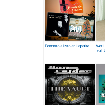
Poimintoja listojen liepeiltä
Wet L
vaih