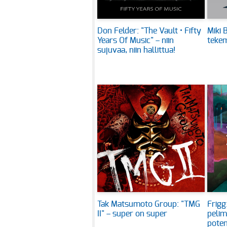
Don Felder: "The Vault • Fifty
Miki B
Years Of Music" – niin
tekem
sujuvaa, niin hallittua!
Tak Matsumoto Group: "TMG
Frigg
II" – super on super
pelim
poten