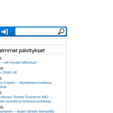
eimmat päivitykset
6
– niin hyvää hiilikuitua!
026
e OR60 UK
6
x Cognio – älylaitteista koottava
elmä
6
ofessor Simble Overdrive Mk2 –
ta soundia jo toisessa polvessa
026
auhanen – isojen tähtien kiertueilla