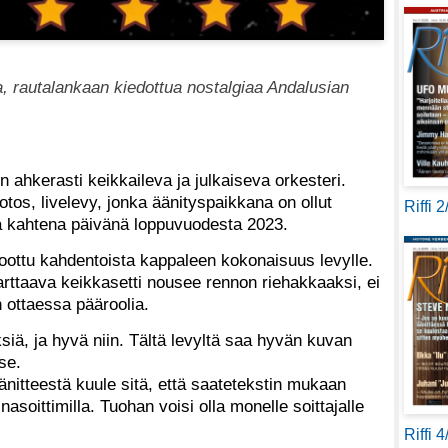
, rautalankaan kiedottua nostalgiaa Andalusian
 ahkerasti keikkaileva ja julkaiseva orkesteri.
tos, livelevy, jonka äänityspaikkana on ollut
Riffi 
a kahtena päivänä loppuvuodesta 2023.
ottu kahdentoista kappaleen kokonaisuus levylle.
tarttaava keikkasetti nousee rennon riehakkaaksi, ei
n ottaessa pääroolia.
ksiä, ja hyvä niin. Tältä levyltä saa hyvän kuvan
yse.
nitteestä kuule sitä, että saatetekstin mukaan
ainasoittimilla. Tuohan voisi olla monelle soittajalle
Riffi 