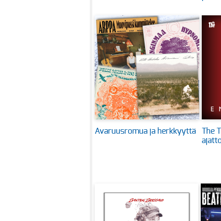
Avaruusromua ja herkkyyttä
The T
ajatt