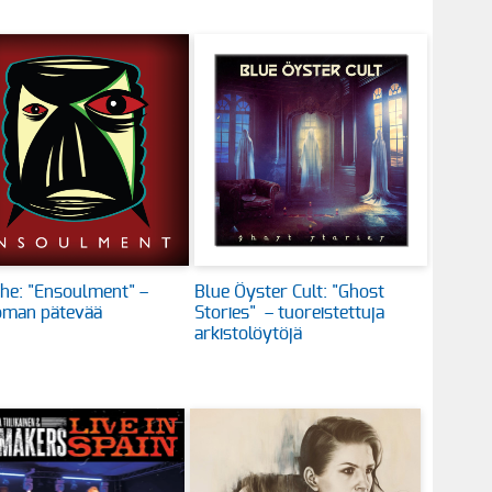
he: "Ensoulment" –
Blue Öyster Cult: "Ghost
oman pätevää
Stories" – tuoreistettuja
arkistolöytöjä