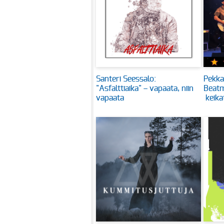
Santeri Seessalo:
Pekka 
"Asfalttiaika" – vapaata, niin
Beatm
vapaata
keika