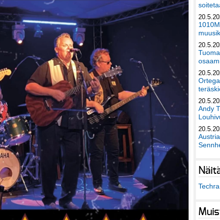
soiteta
20.5.2
1010Mu
muusik
20.5.2
Tuomas
osaami
20.5.2
Ortega
teräski
20.5.2
Andy T
Louhivu
20.5.2
Austri
Sennhe
Näit
Techra 
Muis