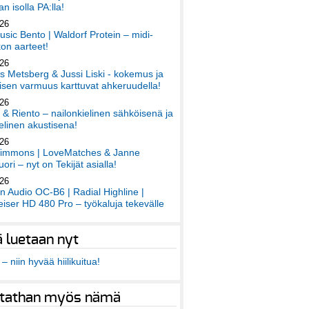
an isolla PA:lla!
026
sic Bento | Waldorf Protein – midi-
on aarteet!
026
 Metsberg & Jussi Liski - kokemus ja
sen varmuus karttuvat ahkeruudella!
026
 & Riento – nailonkielinen sähköisenä ja
elinen akustisena!
026
immons | LoveMatches & Janne
ori – nyt on Tekijät asialla!
026
an Audio OC-B6 | Radial Highline |
iser HD 480 Pro – työkaluja tekevälle
ä luetaan nyt
– niin hyvää hiilikuitua!
tathan myös nämä