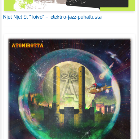
Njet Njet 9: “Toivo” – elektro-jazz-puhallusta