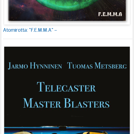
Atomirotta: "F.E.M.M.A" –