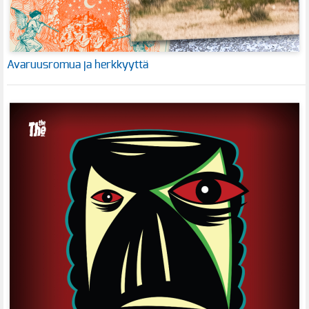
Avaruusromua ja herkkyyttä