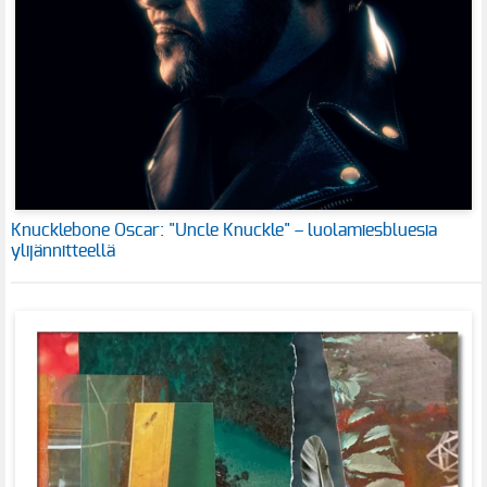
Knucklebone Oscar: "Uncle Knuckle" – luolamiesbluesia
ylijännitteellä