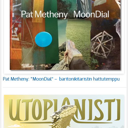
Pat Metheny: “MoonDial” – baritonikitaristin hattutemppu