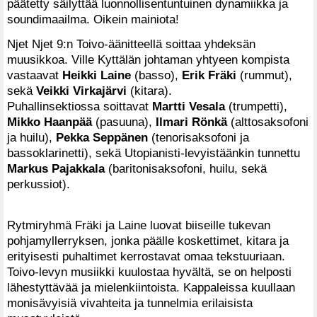
päätetty säilyttää luonnollisentuntuinen dynamiikka ja
soundimaailma. Oikein mainiota!
Njet Njet 9:n Toivo-äänitteellä soittaa yhdeksän
muusikkoa. Ville Kyttälän johtaman yhtyeen kompista
vastaavat
Heikki Laine
(basso),
Erik Fräki
(rummut),
sekä
Veikki Virkajärvi
(kitara).
Puhallinsektiossa soittavat
Martti Vesala
(trumpetti),
Mikko Haanpää
(pasuuna),
Ilmari Rönkä
(alttosaksofoni
ja huilu),
Pekka Seppänen
(tenorisaksofoni ja
bassoklarinetti), sekä Utopianisti-levyistäänkin tunnettu
Markus Pajakkala
(baritonisaksofoni, huilu, sekä
perkussiot).
Rytmiryhmä Fräki ja Laine luovat biiseille tukevan
pohjamyllerryksen, jonka päälle koskettimet, kitara ja
erityisesti puhaltimet kerrostavat omaa tekstuuriaan.
Toivo-levyn musiikki kuulostaa hyvältä, se on helposti
lähestyttävää ja mielenkiintoista. Kappaleissa kuullaan
monisävyisiä vivahteita ja tunnelmia erilaisista