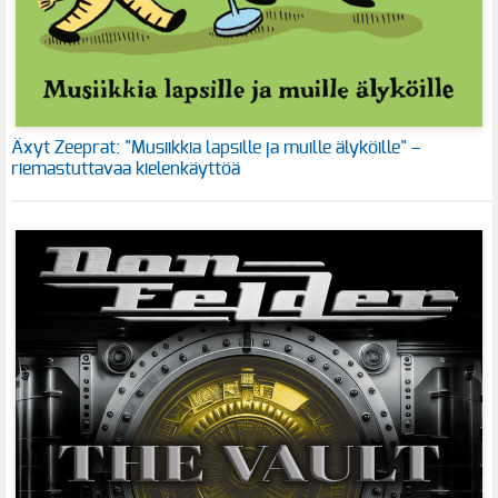
Äxyt Zeeprat: "Musiikkia lapsille ja muille älyköille" –
riemastuttavaa kielenkäyttöä