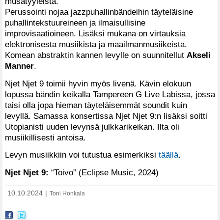
musatyyleistä.
Perussointi nojaa jazzpuhallinbändeihin täyteläisine
puhallintekstuureineen ja ilmaisullisine
improvisaatioineen. Lisäksi mukana on virtauksia
elektronisesta musiikista ja maailmanmusiikeista.
Komean abstraktin kannen levylle on suunnitellut
Akseli
Manner
.
Njet Njet 9 toimii hyvin myös livenä. Kävin elokuun
lopussa bändin keikalla Tampereen G Live Labissa, jossa
taisi olla jopa hieman täyteläisemmät soundit kuin
levyllä. Samassa konsertissa Njet Njet 9:n lisäksi soitti
Utopianisti uuden levynsä julkkarikeikan. Ilta oli
musiikillisesti antoisa.
Levyn musiikkiin voi tutustua esimerkiksi
täällä
.
Njet Njet 9:
“Toivo” (Eclipse Music, 2024)
10.10.2024
|
Toni Honkala