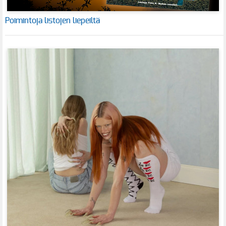
Poimintoja listojen liepeiltä