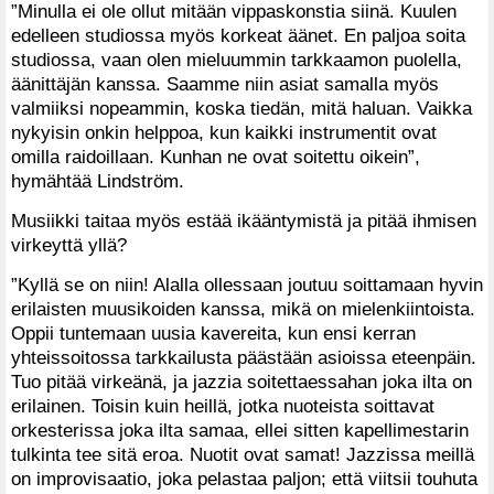
”Minulla ei ole ollut mitään vippaskonstia siinä. Kuulen
edelleen studiossa myös korkeat äänet. En paljoa soita
studiossa, vaan olen mieluummin tarkkaamon puolella,
äänittäjän kanssa. Saamme niin asiat samalla myös
valmiiksi nopeammin, koska tiedän, mitä haluan. Vaikka
nykyisin onkin helppoa, kun kaikki instrumentit ovat
omilla raidoillaan. Kunhan ne ovat soitettu oikein”,
hymähtää Lindström.
Musiikki taitaa myös estää ikääntymistä ja pitää ihmisen
virkeyttä yllä?
”Kyllä se on niin! Alalla ollessaan joutuu soittamaan hyvin
erilaisten muusikoiden kanssa, mikä on mielenkiintoista.
Oppii tuntemaan uusia kavereita, kun ensi kerran
yhteissoitossa tarkkailusta päästään asioissa eteenpäin.
Tuo pitää virkeänä, ja jazzia soitettaessahan joka ilta on
erilainen. Toisin kuin heillä, jotka nuoteista soittavat
orkesterissa joka ilta samaa, ellei sitten kapellimestarin
tulkinta tee sitä eroa. Nuotit ovat samat! Jazzissa meillä
on improvisaatio, joka pelastaa paljon; että viitsii touhuta