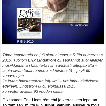
Tämä haastattelu on julkaistu alunperin Riffin numerossa
2010. Tuolloin
Erik Lindström
oli seurannut suomalaisen
musiikkielämän käänteitä niin sanotusti aitiopaikalta –
usein aivan tapahtumien keskipisteestä – jo yli 60
vuoden ajan.
Ja kuten haastattelusta käy ilmi – ura jatkui aktiivisesti
edelleen. Lindström kuoli elokuussa 2015
kunniotettavassa 93 vuoden iässä.
Oikeastaan Erik Lindström ehti jo kertaalleen lopettaa
soittamisen, mutta kun
Junnu Vainion
lauluseura pyysi