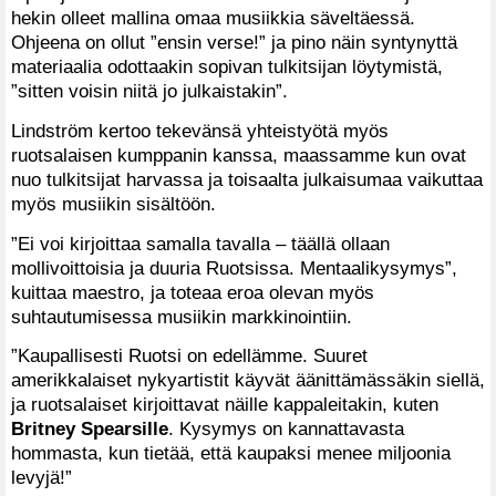
hekin olleet mallina omaa musiikkia säveltäessä.
Ohjeena on ollut ”ensin verse!” ja pino näin syntynyttä
materiaalia odottaakin sopivan tulkitsijan löytymistä,
”sitten voisin niitä jo julkaistakin”.
Lindström kertoo tekevänsä yhteistyötä myös
ruotsalaisen kumppanin kanssa, maassamme kun ovat
nuo tulkitsijat harvassa ja toisaalta julkaisumaa vaikuttaa
myös musiikin sisältöön.
”Ei voi kirjoittaa samalla tavalla – täällä ollaan
mollivoittoisia ja duuria Ruotsissa. Mentaalikysymys”,
kuittaa maestro, ja toteaa eroa olevan myös
suhtautumisessa musiikin markkinointiin.
”Kaupallisesti Ruotsi on edellämme. Suuret
amerikkalaiset nykyartistit käyvät äänittämässäkin siellä,
ja ruotsalaiset kirjoittavat näille kappaleitakin, kuten
Britney Spearsille
. Kysymys on kannattavasta
hommasta, kun tietää, että kaupaksi menee miljoonia
levyjä!”