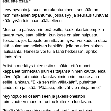
että ette osaa?”
Levymyynnin ja suosion rakentuminen itsessään on
monimutkainen tapahtuma, jossa syy ja seuraus tuntuvat
kääntyvän toisinaan päälaelleen.
”Jos on jo päässyt nimenä esille, keskinkertaisempikin
tavara myy, saati silloin, kun kyse on alan huipusta.
Toisaalta, jos kappale on riittävän hyvä, voi kadulta ottaa
sitä laulamaan sellaisen henkilön, jolla on edes hiukan
lauluääntä. Hänestä voi tulla tähti hetkessä”, aprikoi
Lindström
Artistin merkitys tulee esiin siinäkin, että monet
kappaleet tunnetaan juuri esittäjänsä nimen kautta, eikä
säveltäjän tai muiden taustavoimien nimi nouse aina
esille lainkaan. ”Eikä sen niin väliäkään”, puhahtaa
Lindström ja lisää: ”Pääasia, etteivät vie rahojamme!”
Myyntipuolen osaamiseen ja jakelukoneiston
toimivuuteen maestro tuntuu kuitenkin luottavan.
”Eivätköhän nuo bisnesihmiset tiedä, miten toimia.