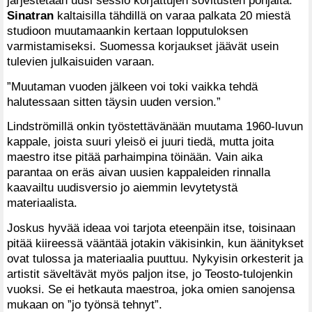
Sinatran
kaltaisilla tähdillä on varaa palkata 20 miestä
studioon muutamaankin kertaan lopputuloksen
varmistamiseksi. Suomessa korjaukset jäävät usein
tulevien julkaisuiden varaan.
”Muutaman vuoden jälkeen voi toki vaikka tehdä
halutessaan sitten täysin uuden version.”
Lindströmillä onkin työstettävänään muutama 1960-luvun
kappale, joista suuri yleisö ei juuri tiedä, mutta joita
maestro itse pitää parhaimpina töinään. Vain aika
parantaa on eräs aivan uusien kappaleiden rinnalla
kaavailtu uudisversio jo aiemmin levytetystä
materiaalista.
Joskus hyvää ideaa voi tarjota eteenpäin itse, toisinaan
pitää kiireessä vääntää jotakin väkisinkin, kun äänitykset
ovat tulossa ja materiaalia puuttuu. Nykyisin orkesterit ja
artistit säveltävät myös paljon itse, jo Teosto-tulojenkin
vuoksi. Se ei hetkauta maestroa, joka omien sanojensa
mukaan on ”jo työnsä tehnyt”.