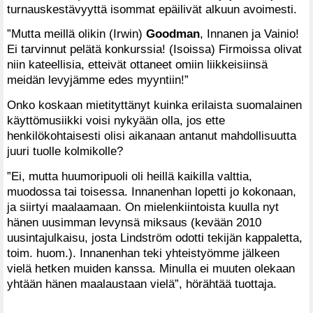
turnauskestävyyttä isommat epäilivät alkuun avoimesti.
”Mutta meillä olikin (Irwin)
Goodman
, Innanen ja Vainio!
Ei tarvinnut pelätä konkurssia! (Isoissa) Firmoissa olivat
niin kateellisia, etteivät ottaneet omiin liikkeisiinsä
meidän levyjämme edes myyntiin!”
Onko koskaan mietityttänyt kuinka erilaista suomalainen
käyttömusiikki voisi nykyään olla, jos ette
henkilökohtaisesti olisi aikanaan antanut mahdollisuutta
juuri tuolle kolmikolle?
”Ei, mutta huumoripuoli oli heillä kaikilla valttia,
muodossa tai toisessa. Innanenhan lopetti jo kokonaan,
ja siirtyi maalaamaan. On mielenkiintoista kuulla nyt
hänen uusimman levynsä miksaus (kevään 2010
uusintajulkaisu, josta Lindström odotti tekijän kappaletta,
toim. huom.). Innanenhan teki yhteistyömme jälkeen
vielä hetken muiden kanssa. Minulla ei muuten olekaan
yhtään hänen maalaustaan vielä”, hörähtää tuottaja.