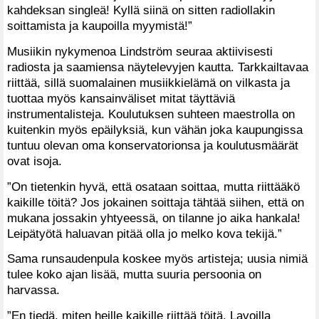
kahdeksan singleä! Kyllä siinä on sitten radiollakin
soittamista ja kaupoilla myymistä!”
Musiikin nykymenoa Lindström seuraa aktiivisesti
radiosta ja saamiensa näytelevyjen kautta. Tarkkailtavaa
riittää, sillä suomalainen musiikkielämä on vilkasta ja
tuottaa myös kansainväliset mitat täyttäviä
instrumentalisteja. Koulutuksen suhteen maestrolla on
kuitenkin myös epäilyksiä, kun vähän joka kaupungissa
tuntuu olevan oma konservatorionsa ja koulutusmäärät
ovat isoja.
”On tietenkin hyvä, että osataan soittaa, mutta riittääkö
kaikille töitä? Jos jokainen soittaja tähtää siihen, että on
mukana jossakin yhtyeessä, on tilanne jo aika hankala!
Leipätyötä haluavan pitää olla jo melko kova tekijä.”
Sama runsaudenpula koskee myös artisteja; uusia nimiä
tulee koko ajan lisää, mutta suuria persoonia on
harvassa.
”En tiedä, miten heille kaikille riittää töitä. Lavoilla