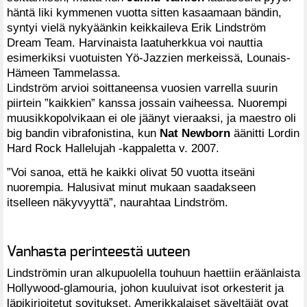
häntä liki kymmenen vuotta sitten kasaamaan bändin,
syntyi vielä nykyäänkin keikkaileva Erik Lindström
Dream Team. Harvinaista laatuherkkua voi nauttia
esimerkiksi vuotuisten Yö-Jazzien merkeissä, Lounais-
Hämeen Tammelassa.
Lindström arvioi soittaneensa vuosien varrella suurin
piirtein ”kaikkien” kanssa jossain vaiheessa. Nuorempi
muusikkopolvikaan ei ole jäänyt vieraaksi, ja maestro oli
big bandin vibrafonistina, kun
Nat Newborn
äänitti Lordin
Hard Rock Hallelujah -kappaletta v. 2007.
”Voi sanoa, että he kaikki olivat 50 vuotta itseäni
nuorempia. Halusivat minut mukaan saadakseen
itselleen näkyvyyttä”, naurahtaa Lindström.
Vanhasta perinteestä uuteen
Lindströmin uran alkupuolella touhuun haettiin eräänlaista
Hollywood-glamouria, johon kuuluivat isot orkesterit ja
läpikirjoitetut sovitukset. Amerikkalaiset säveltäjät ovat