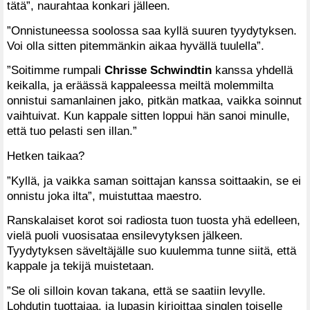
tätä”, naurahtaa konkari jälleen.
”Onnistuneessa soolossa saa kyllä suuren tyydytyksen.
Voi olla sitten pitemmänkin aikaa hyvällä tuulella”.
”Soitimme rumpali
Chrisse Schwindtin
kanssa yhdellä
keikalla, ja eräässä kappaleessa meiltä molemmilta
onnistui samanlainen jako, pitkän matkaa, vaikka soinnut
vaihtuivat. Kun kappale sitten loppui hän sanoi minulle,
että tuo pelasti sen illan.”
Hetken taikaa?
”Kyllä, ja vaikka saman soittajan kanssa soittaakin, se ei
onnistu joka ilta”, muistuttaa maestro.
Ranskalaiset korot soi radiosta tuon tuosta yhä edelleen,
vielä puoli vuosisataa ensilevytyksen jälkeen.
Tyydytyksen säveltäjälle suo kuulemma tunne siitä, että
kappale ja tekijä muistetaan.
”Se oli silloin kovan takana, että se saatiin levylle.
Lohdutin tuottajaa, ja lupasin kirjoittaa singlen toiselle