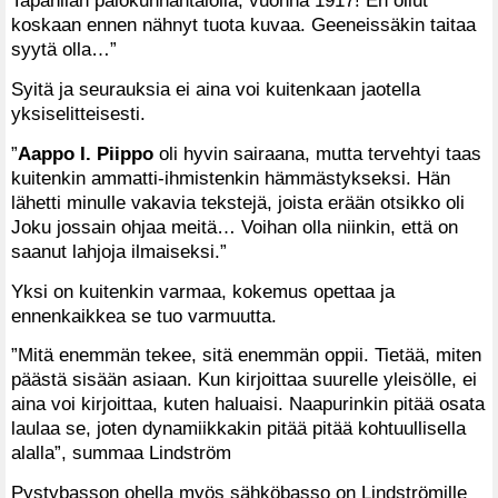
Tapanilan palokunnantalolla, vuonna 1917! En ollut
koskaan ennen nähnyt tuota kuvaa. Geeneissäkin taitaa
syytä olla…”
Syitä ja seurauksia ei aina voi kuitenkaan jaotella
yksiselitteisesti.
”
Aappo I. Piippo
oli hyvin sairaana, mutta tervehtyi taas
kuitenkin ammatti-ihmistenkin hämmästykseksi. Hän
lähetti minulle vakavia tekstejä, joista erään otsikko oli
Joku jossain ohjaa meitä… Voihan olla niinkin, että on
saanut lahjoja ilmaiseksi.”
Yksi on kuitenkin varmaa, kokemus opettaa ja
ennenkaikkea se tuo varmuutta.
”Mitä enemmän tekee, sitä enemmän oppii. Tietää, miten
päästä sisään asiaan. Kun kirjoittaa suurelle yleisölle, ei
aina voi kirjoittaa, kuten haluaisi. Naapurinkin pitää osata
laulaa se, joten dynamiikkakin pitää pitää kohtuullisella
alalla”, summaa Lindström
Pystybasson ohella myös sähköbasso on Lindströmille