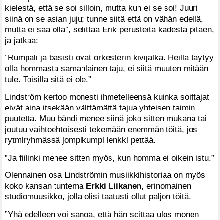
kielestä, että se soi silloin, mutta kun ei se soi! Juuri
siinä on se asian juju; tunne siitä että on vähän edellä,
mutta ei saa olla”, selittää Erik perusteita kädestä pitäen,
ja jatkaa:
”Rumpali ja basisti ovat orkesterin kivijalka. Heillä täytyy
olla hommasta samanlainen taju, ei siitä muuten mitään
tule. Toisilla sitä ei ole.”
Lindström kertoo monesti ihmetelleensä kuinka soittajat
eivät aina itsekään välttämättä tajua yhteisen taimin
puutetta. Muu bändi menee siinä joko sitten mukana tai
joutuu vaihtoehtoisesti tekemään enemmän töitä, jos
rytmiryhmässä jompikumpi lenkki pettää.
”Ja fiilinki menee sitten myös, kun homma ei oikein istu.”
Olennainen osa Lindströmin musiikkihistoriaa on myös
koko kansan tuntema
Erkki Liikanen
, erinomainen
studiomuusikko, jolla olisi taatusti ollut paljon töitä.
”Yhä edelleen voi sanoa, että hän soittaa ulos monen