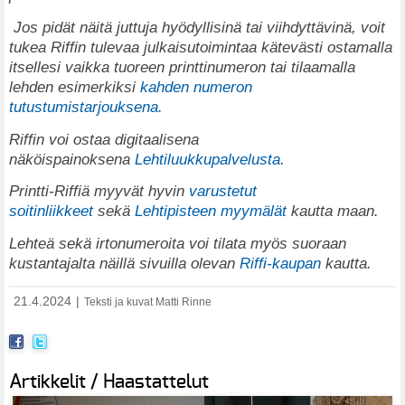
Jos pidät näitä juttuja hyödyllisinä tai viihdyttävinä, voit
tukea Riffin tulevaa julkaisutoimintaa kätevästi ostamalla
itsellesi vaikka tuoreen printtinumeron tai tilaamalla
lehden esimerkiksi
kahden numeron
tutustumistarjouksena.
Riffin voi ostaa digitaalisena
näköispainoksena
Lehtiluukkupalvelusta
.
Printti-Riffiä myyvät hyvin
varustetut
soitinliikkeet
sekä
Lehtipisteen myymälät
kautta maan.
Lehteä sekä irtonumeroita voi tilata myös suoraan
kustantajalta näillä sivuilla olevan
Riffi-kaupan
kautta.
21.4.2024
|
Teksti ja kuvat Matti Rinne
Artikkelit / Haastattelut