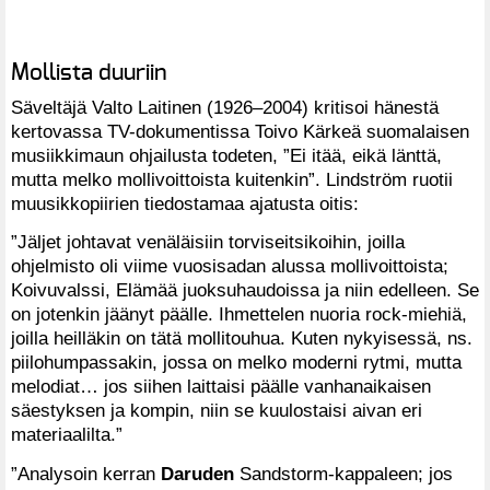
Mollista duuriin
Säveltäjä Valto Laitinen (1926–2004) kritisoi hänestä
kertovassa TV-dokumentissa Toivo Kärkeä suomalaisen
musiikkimaun ohjailusta todeten, ”Ei itää, eikä länttä,
mutta melko mollivoittoista kuitenkin”. Lindström ruotii
muusikkopiirien tiedostamaa ajatusta oitis:
”Jäljet johtavat venäläisiin torviseitsikoihin, joilla
ohjelmisto oli viime vuosisadan alussa mollivoittoista;
Koivuvalssi, Elämää juoksuhaudoissa ja niin edelleen. Se
on jotenkin jäänyt päälle. Ihmettelen nuoria rock-miehiä,
joilla heilläkin on tätä mollitouhua. Kuten nykyisessä, ns.
piilohumpassakin, jossa on melko moderni rytmi, mutta
melodiat… jos siihen laittaisi päälle vanhanaikaisen
säestyksen ja kompin, niin se kuulostaisi aivan eri
materiaalilta.”
”Analysoin kerran
Daruden
Sandstorm-kappaleen; jos