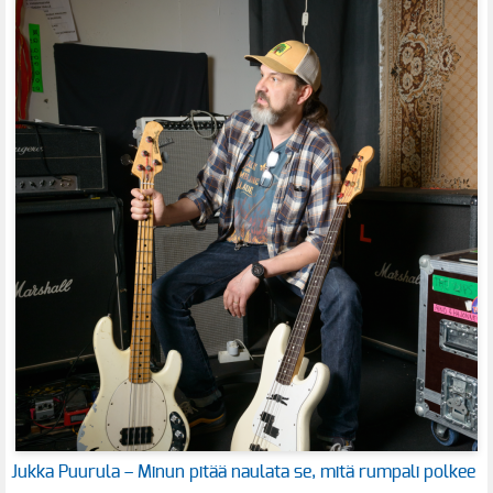
Jukka Puurula – Minun pitää naulata se, mitä rumpali polkee