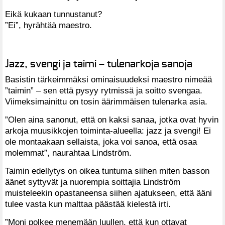
Eikä kukaan tunnustanut?
”Ei”, hyrähtää maestro.
Jazz, svengi ja taimi – tulenarkoja sanoja
Basistin tärkeimmäksi ominaisuudeksi maestro nimeää
”taimin” – sen että pysyy rytmissä ja soitto svengaa.
Viimeksimainittu on tosin äärimmäisen tulenarka asia.
”Olen aina sanonut, että on kaksi sanaa, jotka ovat hyvin
arkoja muusikkojen toiminta-alueella: jazz ja svengi! Ei
ole montaakaan sellaista, joka voi sanoa, että osaa
molemmat”, naurahtaa Lindström.
Taimin edellytys on oikea tuntuma siihen miten basson
äänet syttyvät ja nuorempia soittajia Lindström
muisteleekin opastaneensa siihen ajatukseen, että ääni
tulee vasta kun malttaa päästää kielestä irti.
”Moni polkee menemään luullen, että kun ottavat