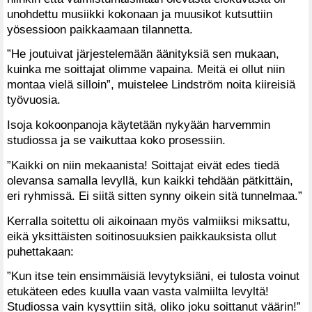
unohdettu musiikki kokonaan ja muusikot kutsuttiin
yösessioon paikkaamaan tilannetta.
”He joutuivat järjestelemään äänityksiä sen mukaan,
kuinka me soittajat olimme vapaina. Meitä ei ollut niin
montaa vielä silloin”, muistelee Lindström noita kiireisiä
työvuosia.
Isoja kokoonpanoja käytetään nykyään harvemmin
studiossa ja se vaikuttaa koko prosessiin.
”Kaikki on niin mekaanista! Soittajat eivät edes tiedä
olevansa samalla levyllä, kun kaikki tehdään pätkittäin,
eri ryhmissä. Ei siitä sitten synny oikein sitä tunnelmaa.”
Kerralla soitettu oli aikoinaan myös valmiiksi miksattu,
eikä yksittäisten soitinosuuksien paikkauksista ollut
puhettakaan:
”Kun itse tein ensimmäisiä levytyksiäni, ei tulosta voinut
etukäteen edes kuulla vaan vasta valmiilta levyltä!
Studiossa vain kysyttiin sitä, oliko joku soittanut väärin!”