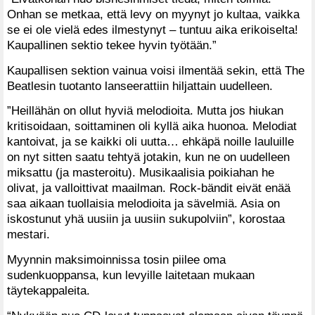
Onhan se metkaa, että levy on myynyt jo kultaa, vaikka
se ei ole vielä edes ilmestynyt – tuntuu aika erikoiselta!
Kaupallinen sektio tekee hyvin työtään.”
Kaupallisen sektion vainua voisi ilmentää sekin, että The
Beatlesin tuotanto lanseerattiin hiljattain uudelleen.
”Heillähän on ollut hyviä melodioita. Mutta jos hiukan
kritisoidaan, soittaminen oli kyllä aika huonoa. Melodiat
kantoivat, ja se kaikki oli uutta… ehkäpä noille lauluille
on nyt sitten saatu tehtyä jotakin, kun ne on uudelleen
miksattu (ja masteroitu). Musikaalisia poikiahan he
olivat, ja valloittivat maailman. Rock-bändit eivät enää
saa aikaan tuollaisia melodioita ja sävelmiä. Asia on
iskostunut yhä uusiin ja uusiin sukupolviin”, korostaa
mestari.
Myynnin maksimoinnissa tosin piilee oma
sudenkuoppansa, kun levyille laitetaan mukaan
täytekappaleita.