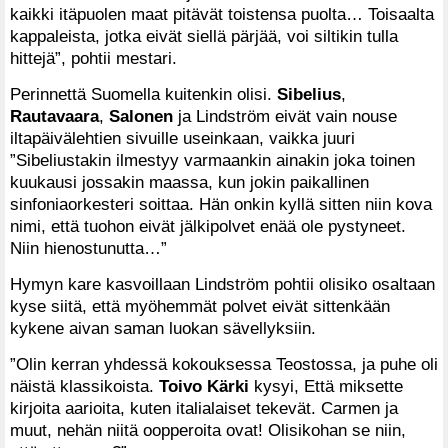
kaikki itäpuolen maat pitävät toistensa puolta… Toisaalta
kappaleista, jotka eivät siellä pärjää, voi siltikin tulla
hittejä”, pohtii mestari.
Perinnettä Suomella kuitenkin olisi.
Sibelius
,
Rautavaara
,
Salonen
ja Lindström eivät vain nouse
iltapäivälehtien sivuille useinkaan, vaikka juuri
”Sibeliustakin ilmestyy varmaankin ainakin joka toinen
kuukausi jossakin maassa, kun jokin paikallinen
sinfoniaorkesteri soittaa. Hän onkin kyllä sitten niin kova
nimi, että tuohon eivät jälkipolvet enää ole pystyneet.
Niin hienostunutta…”
Hymyn kare kasvoillaan Lindström pohtii olisiko osaltaan
kyse siitä, että myöhemmät polvet eivät sittenkään
kykene aivan saman luokan sävellyksiin.
”Olin kerran yhdessä kokouksessa Teostossa, ja puhe oli
näistä klassikoista.
Toivo Kärki
kysyi, Että miksette
kirjoita aarioita, kuten italialaiset tekevät. Carmen ja
muut, nehän niitä oopperoita ovat! Olisikohan se niin,