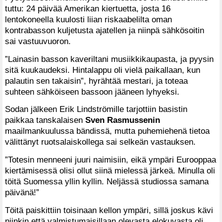
tuttu: 24 päivää Amerikan kiertuetta, josta 16
lentokoneella kuulosti liian riskaabelilta oman
kontrabasson kuljetusta ajatellen ja niinpä sähkösoitin
sai vastuuvuoron.
”Lainasin basson kaveriltani musiikkikaupasta, ja pyysin
sitä kuukaudeksi. Hintalappu oli vielä paikallaan, kun
palautin sen takaisin”, hyrähtää mestari, ja toteaa
suhteen sähköiseen bassoon jääneen lyhyeksi.
Sodan jälkeen Erik Lindströmille tarjottiin basistin
paikkaa tanskalaisen
Sven Rasmussenin
maailmankuulussa bändissä, mutta puhemiehenä tietoa
välittänyt ruotsalaiskollega sai selkeän vastauksen.
”Totesin menneeni juuri naimisiin, eikä ympäri Eurooppaa
kiertämisessä olisi ollut siinä mielessä järkeä. Minulla oli
töitä Suomessa yllin kyllin. Neljässä studiossa samana
päivänä!”
Töitä paiskittiin toisinaan kellon ympäri, sillä joskus kävi
niinkin että valmistumaisillaan olevasta elokuvasta oli