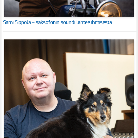
Sami Sippola – saksofonin soundi lähtee ihmisestä