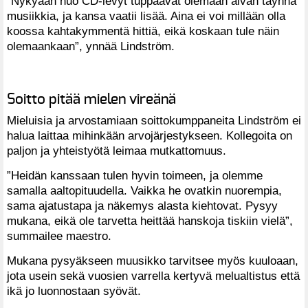
“Nykyään nuo CD-levyt tuppaavat olemaan aivan täynnä
musiikkia, ja kansa vaatii lisää. Aina ei voi millään olla
koossa kahtakymmentä hittiä, eikä koskaan tule näin
olemaankaan”, ynnää Lindström.
Soitto pitää mielen vireänä
Mieluisia ja arvostamiaan soittokumppaneita Lindström ei
halua laittaa mihinkään arvojärjestykseen. Kollegoita on
paljon ja yhteistyötä leimaa mutkattomuus.
”Heidän kanssaan tulen hyvin toimeen, ja olemme
samalla aaltopituudella. Vaikka he ovatkin nuorempia,
sama ajatustapa ja näkemys alasta kiehtovat. Pysyy
mukana, eikä ole tarvetta heittää hanskoja tiskiin vielä”,
summailee maestro.
Mukana pysyäkseen muusikko tarvitsee myös kuuloaan,
jota usein sekä vuosien varrella kertyvä melualtistus että
ikä jo luonnostaan syövät.