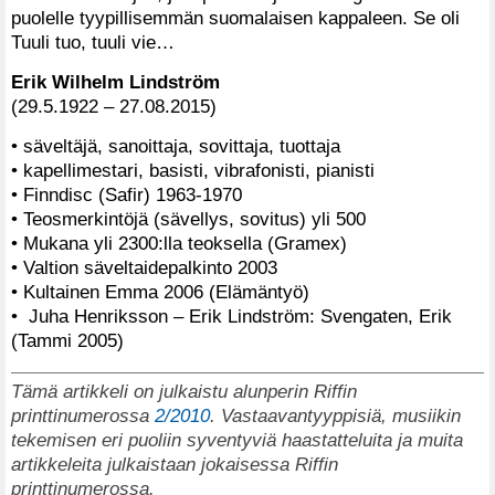
puolelle tyypillisemmän suomalaisen kappaleen. Se oli
Tuuli tuo, tuuli vie…
Erik Wilhelm Lindström
(29.5.1922 – 27.08.2015)
• säveltäjä, sanoittaja, sovittaja, tuottaja
• kapellimestari, basisti, vibrafonisti, pianisti
• Finndisc (Safir) 1963-1970
• Teosmerkintöjä (sävellys, sovitus) yli 500
• Mukana yli 2300:lla teoksella (Gramex)
• Valtion säveltaidepalkinto 2003
• Kultainen Emma 2006 (Elämäntyö)
• Juha Henriksson – Erik Lindström: Svengaten, Erik
(Tammi 2005)
Tämä artikkeli on julkaistu alunperin Riffin
printtinumerossa
2/2010
. Vastaavantyyppisiä, musiikin
tekemisen eri puoliin syventyviä haastatteluita ja muita
artikkeleita julkaistaan jokaisessa Riffin
printtinumerossa.