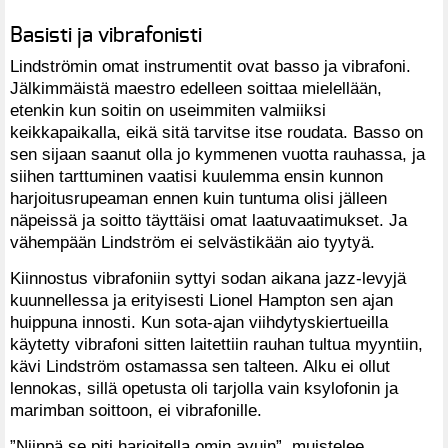
Basisti ja vibrafonisti
Lindströmin omat instrumentit ovat basso ja vibrafoni.
Jälkimmäistä maestro edelleen soittaa mielellään,
etenkin kun soitin on useimmiten valmiiksi
keikkapaikalla, eikä sitä tarvitse itse roudata. Basso on
sen sijaan saanut olla jo kymmenen vuotta rauhassa, ja
siihen tarttuminen vaatisi kuulemma ensin kunnon
harjoitusrupeaman ennen kuin tuntuma olisi jälleen
näpeissä ja soitto täyttäisi omat laatuvaatimukset. Ja
vähempään Lindström ei selvästikään aio tyytyä.
Kiinnostus vibrafoniin syttyi sodan aikana jazz-levyjä
kuunnellessa ja erityisesti Lionel Hampton sen ajan
huippuna innosti. Kun sota-ajan viihdytyskiertueilla
käytetty vibrafoni sitten laitettiin rauhan tultua myyntiin,
kävi Lindström ostamassa sen talteen. Alku ei ollut
lennokas, sillä opetusta oli tarjolla vain ksylofonin ja
marimban soittoon, ei vibrafonille.
”Niinpä se piti harjoitella omin avuin”, muistelee