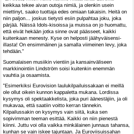
keikkaa tekee aivan outoja nimiä, ja olenkin usein
miettinyt, saako tuottaja edes omiaan takaisin. Heitä on
niin paljon… joskus tietysti esiin pulpahtaa joku, joka
pärjää. Näissä Idols-kisoissa ja muissa on jo huomattu,
että eivät hekään jotka sinne ovat päässeet, kaikki
kuitenkaan menesty. Kyse on helposti jäähyväisensi-
illasta! On ensimmäinen ja samalla viimeinen levy, joka
tehdään.”
Suomalaisen musiikin vientiin ja kansainväliseen
markkinointiin Lindström soisi kuitenkin enemmän
vauhtia ja osaamista.
”Esimerkiksi Eurovision laulukilpailuissakaan ei meillä
ole ollut oikein kunnon kappaletta mukana. Lordissa
kysymys oli spektaakkelista, joka puri äänestäjiin, ja oli
mukavaa, että saatiin voitto kerran tännekin.
Kilpailussakin on kysymys vain siitä, kuka sen
sopivimman teeman esittää. Kaikki on niin pienestä
kiinni. Juttu voi olla vaikka minkälainen junnaus tahansa,
kunhan se vain iskee tajuntaan. Ja Euroviisuissahan