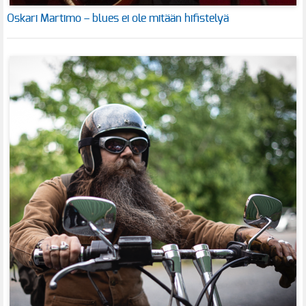
Oskari Martimo – blues ei ole mitään hifistelyä