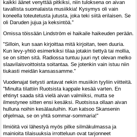
kaikki äänet venyttää pitkiksi, niin tuloksena on aivan
tavallista suomalaista musiikkia! Kysymys oli vain
koneella toteutetusta jutusta, joka teki siitä erilaisen. Se
oli Daruden jujua ja keksintöä.”
Omissa töissään Lindström ei haikaile haikeuden perään.
”Silloin, kun saan kirjoittaa mitä kirjoitan, teen duuria.
Kun levy-yhtiö esimerkiksi tilaa jotakin tiettyä tai mollia,
se on sitten sitä. Radiossa tuntuu juuri nyt olevan melko
slaavilaisvoittoista soitantaa. Se jotenkin vain istuu niin
tiukasti meidän kansassamme.”
Vuodenajat tietysti antavat nekin musiikin tyyliin viitteitä.
”Minulta tilattiin Ruotsista kappale kesää varten. En
ehtinyt saada sitä vielä aivan valmiiksi, mutta se
ilmestynee sitten ensi kesäksi. Ruotsissa ollaan aivan
hulluna noihin kesälauluihin. Kun katsoo Skansenin
ohjelmaa, se on yhtä sommar-sommaria!”
Ilmiöitä voi lähestyä myös pilke silmäkulmassa ja
mainioita tilaisuuksia irrotteluun ovat tarjonneet