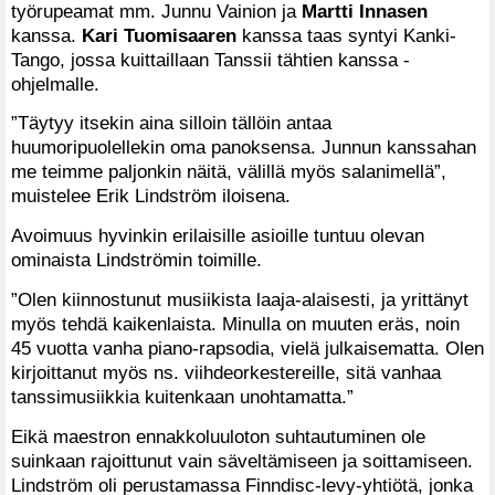
työrupeamat mm. Junnu Vainion ja
Martti Innasen
kanssa.
Kari Tuomisaaren
kanssa taas syntyi Kanki-
Tango, jossa kuittaillaan Tanssii tähtien kanssa -
ohjelmalle.
”Täytyy itsekin aina silloin tällöin antaa
huumoripuolellekin oma panoksensa. Junnun kanssahan
me teimme paljonkin näitä, välillä myös salanimellä”,
muistelee Erik Lindström iloisena.
Avoimuus hyvinkin erilaisille asioille tuntuu olevan
ominaista Lindströmin toimille.
”Olen kiinnostunut musiikista laaja-alaisesti, ja yrittänyt
myös tehdä kaikenlaista. Minulla on muuten eräs, noin
45 vuotta vanha piano-rapsodia, vielä julkaisematta. Olen
kirjoittanut myös ns. viihdeorkestereille, sitä vanhaa
tanssimusiikkia kuitenkaan unohtamatta.”
Eikä maestron ennakkoluuloton suhtautuminen ole
suinkaan rajoittunut vain säveltämiseen ja soittamiseen.
Lindström oli perustamassa Finndisc-levy-yhtiötä, jonka