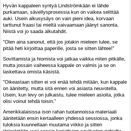
Hyvän kappaleen syntyä Lindströmkään ei lähde
purkamaan, sävellysprosessia kun on vaikea selittää
auki. Usein alkusysäys on vain pieni idea, korvaan
tarttunut fraasi tai mieltä vaivaamaan jäänyt sanonta.
Niistä voi jo saada alkutahdit.
”Olen aina sanonut, että jos jotakin mieleen tulee, se
pitää heti kirjoittaa paperille, josta se sitten lähtee!”
Sovittamista ja hiomista voi jatkaa vaikka miten pitkälle,
mutta jossain vaiheessa kappale on valmis ja se on
laskettava omista käsistä.
”Oikeastaan sitten ei voi enää tehdä mitään, kun kappale
on äänitetty, mutta sitä ennen voi asiasta neuvotella.
Usein, kun levy on julkaistu, tulee mieleen asioita, jotka
olisi voinut tehdä toisin.”
Amerikkalaisissa ison rahan tuotannoissa materiaali
äänitetään ensin kertaalleen yhdessä sessiossa, jonka
tuloksia kuunnellaan muutama viikko ja sitten
järjestetään uusi sessio korjattujen sovitusten pohjalta.