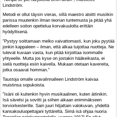
Lindström.
Metodi ei ollut täysin vieras, sillä maestro aloitti musiikin
parissa muutenkin ilman teorian tuntemusta ja pitää yhä
edelleen soiton opettelua korvakuulolta erittäin
hyödyllisenä.
”Pystyy soittamaan melko vaivattomasti, kun joku pyytää
jonkin kappaleen – ilman, että alkaa tuijottaa nuotteja. Ne
tulevat kuvaan vasta, kun pitää kirjoittaa isommalle
yhtyeelle. Mutta jos kyse on jostakin hääkeikasta, ei
sielä nuotteja esiin kaivella. Mukaan otetaan kavereita,
jotka osaavat homman.”
Taustoja omalle uravalinnalleen Lindström kaivaa
muistinsa sopukoista.
”Isäni oli kuitenkin hyvin musikaalinen, kuten äitinikin.
Isä sävelsi ja sovitti ja siihen aikaan enimmäkseen
torviorkesterille. Sain juuri hiljattain valokuvan, yhdeltä
kansakouluopettajani tyttäreltä. Siinä isä ohjaa nuoria