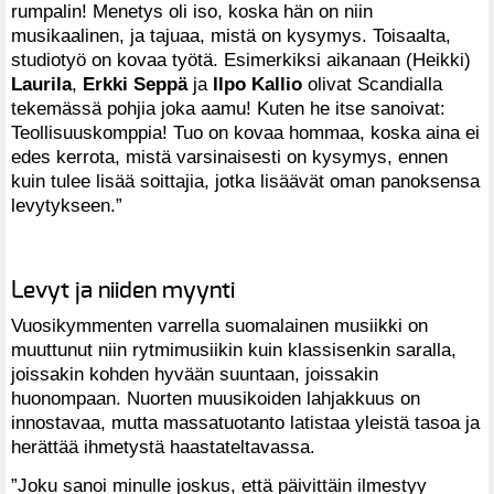
rumpalin! Menetys oli iso, koska hän on niin
musikaalinen, ja tajuaa, mistä on kysymys. Toisaalta,
studiotyö on kovaa työtä. Esimerkiksi aikanaan (Heikki)
Laurila
,
Erkki Seppä
ja
Ilpo Kallio
olivat Scandialla
tekemässä pohjia joka aamu! Kuten he itse sanoivat:
Teollisuuskomppia! Tuo on kovaa hommaa, koska aina ei
edes kerrota, mistä varsinaisesti on kysymys, ennen
kuin tulee lisää soittajia, jotka lisäävät oman panoksensa
levytykseen.”
Levyt ja niiden myynti
Vuosikymmenten varrella suomalainen musiikki on
muuttunut niin rytmimusiikin kuin klassisenkin saralla,
joissakin kohden hyvään suuntaan, joissakin
huonompaan. Nuorten muusikoiden lahjakkuus on
innostavaa, mutta massatuotanto latistaa yleistä tasoa ja
herättää ihmetystä haastateltavassa.
”Joku sanoi minulle joskus, että päivittäin ilmestyy