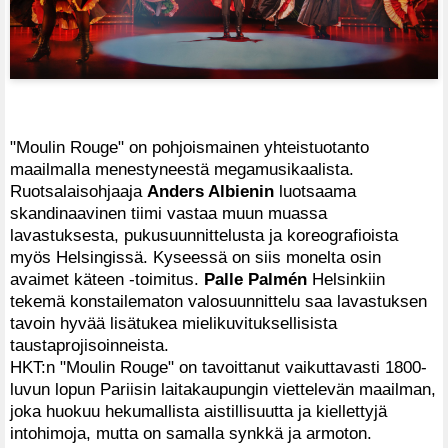
"Moulin Rouge" on pohjoismainen yhteistuotanto
maailmalla menestyneestä megamusikaalista.
Ruotsalaisohjaaja
Anders Albienin
luotsaama
skandinaavinen tiimi vastaa muun muassa
lavastuksesta, pukusuunnittelusta ja koreografioista
myös Helsingissä. Kyseessä on siis monelta osin
avaimet käteen -toimitus.
Palle Palmén
Helsinkiin
tekemä konstailematon valosuunnittelu saa lavastuksen
tavoin hyvää lisätukea mielikuvituksellisista
taustaprojisoinneista.
HKT:n "Moulin Rouge" on tavoittanut vaikuttavasti 1800-
luvun lopun Pariisin laitakaupungin viettelevän maailman,
joka huokuu hekumallista aistillisuutta ja kiellettyjä
intohimoja, mutta on samalla synkkä ja armoton.