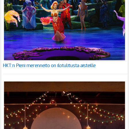
HKT:n Pieni merenneito on ilotulitusta aisteille