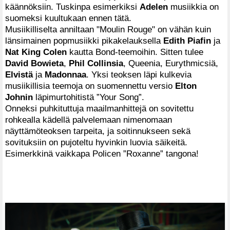
käännöksiin. Tuskinpa esimerkiksi
Adelen
musiikkia on
suomeksi kuultukaan ennen tätä.
Musiikilliselta anniltaan "Moulin Rouge" on vähän kuin
länsimainen popmusiikki pikakelauksella
Edith Piafin
ja
Nat King Colen
kautta Bond-teemoihin. Sitten tulee
David Bowieta
,
Phil Collinsia
, Queenia, Eurythmicsiä,
Elvistä
ja
Madonnaa
. Yksi teoksen läpi kulkevia
musiikillisia teemoja on suomennettu versio
Elton
Johnin
läpimurtohitistä ”Your Song”.
Onneksi puhkituttuja maailmanhittejä on sovitettu
rohkealla kädellä palvelemaan nimenomaan
näyttämöteoksen tarpeita, ja soitinnukseen sekä
sovituksiin on pujoteltu hyvinkin luovia säikeitä.
Esimerkkinä vaikkapa Policen ”Roxanne” tangona!