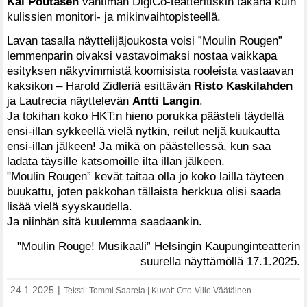
Kai Poutasen
vahtiman DigiCo-teatteritiskin takana kuin
kulissien monitori- ja mikinvaihtopisteellä.
Lavan tasalla näyttelijäjoukosta voisi ”Moulin Rougen”
lemmenparin oivaksi vastavoimaksi nostaa vaikkapa
esityksen näkyvimmistä koomisista rooleista vastaavan
kaksikon – Harold Zidleriä esittävän
Risto Kaskilahden
ja Lautrecia näyttelevän
Antti Langin
.
Ja tokihan koko HKT:n hieno porukka päästeli täydellä
ensi-illan sykkeellä vielä nytkin, reilut neljä kuukautta
ensi-illan jälkeen! Ja mikä on päästellessä, kun saa
ladata täysille katsomoille ilta illan jälkeen.
"Moulin Rougen” kevät taitaa olla jo koko lailla täyteen
buukattu, joten pakkohan tällaista herkkua olisi saada
lisää vielä syyskaudella.
Ja niinhän sitä kuulemma saadaankin.
"Moulin Rouge! Musikaali” Helsingin Kaupunginteatterin
suurella näyttämöllä 17.1.2025.
24.1.2025
|
Teksti: Tommi Saarela | Kuvat: Otto-Ville Väätäinen