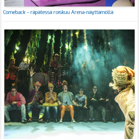
Comeback – räpätessä roiskuu Arena-näyttämöllä