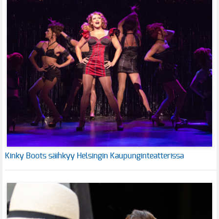
Kinky Boots säihkyy Helsingin Kaupunginteatterissa