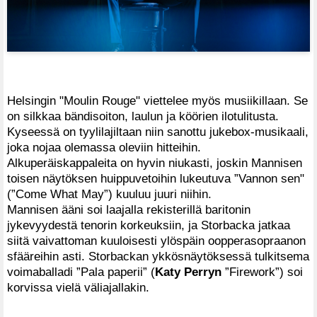
Helsingin "Moulin Rouge" viettelee myös musiikillaan. Se
on silkkaa bändisoiton, laulun ja köörien ilotulitusta.
Kyseessä on tyylilajiltaan niin sanottu jukebox-musikaali,
joka nojaa olemassa oleviin hitteihin.
Alkuperäiskappaleita on hyvin niukasti, joskin Mannisen
toisen näytöksen huippuvetoihin lukeutuva ”Vannon sen"
(”Come What May”) kuuluu juuri niihin.
Mannisen ääni soi laajalla rekisterillä baritonin
jykevyydestä tenorin korkeuksiin, ja Storbacka jatkaa
siitä vaivattoman kuuloisesti ylöspäin oopperasopraanon
sfääreihin asti. Storbackan ykkösnäytöksessä tulkitsema
voimaballadi ”Pala paperii” (
Katy Perryn
”Firework”) soi
korvissa vielä väliajallakin.