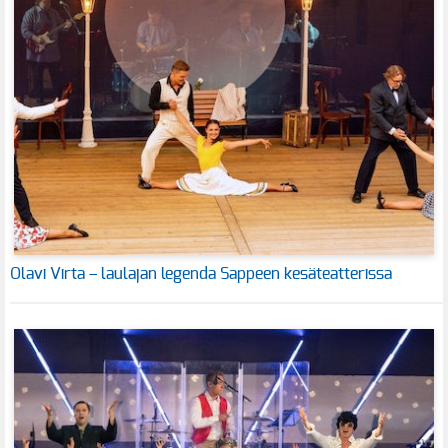
Olavi Virta – laulajan legenda Sappeen kesäteatterissa