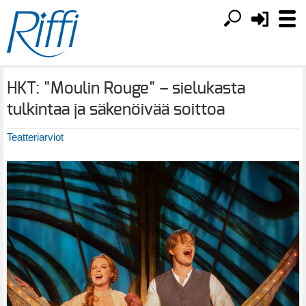
HKT: "Moulin Rouge" – sielukasta
tulkintaa ja säkenöivää soittoa
Teatteriarviot