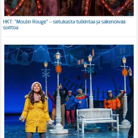
HKT: "Moulin Rouge" – sielukasta tulkintaa ja säkenöivää
soittoa