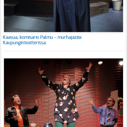
Kaasua, komisario Palmu – murhajazzia
Kaupunginteatterissa