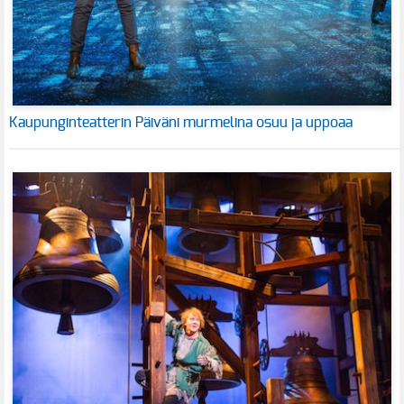
Kaupunginteatterin Päiväni murmelina osuu ja uppoaa