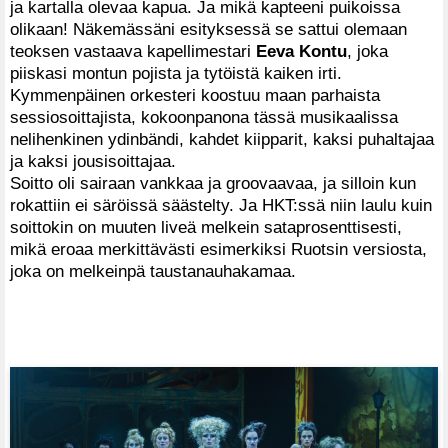
ja kartalla olevaa kapua. Ja mikä kapteeni puikoissa
olikaan! Näkemässäni esityksessä se sattui olemaan
teoksen vastaava kapellimestari
Eeva Kontu
, joka
piiskasi montun pojista ja tytöistä kaiken irti.
Kymmenpäinen orkesteri koostuu maan parhaista
sessiosoittajista, kokoonpanona tässä musikaalissa
nelihenkinen ydinbändi, kahdet kiipparit, kaksi puhaltajaa
ja kaksi jousisoittajaa.
Soitto oli sairaan vankkaa ja groovaavaa, ja silloin kun
rokattiin ei säröissä säästelty. Ja HKT:ssä niin laulu kuin
soittokin on muuten liveä melkein sataprosenttisesti,
mikä eroaa merkittävästi esimerkiksi Ruotsin versiosta,
joka on melkeinpä taustanauhakamaa.