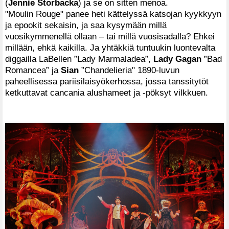
(
Jennie Storbacka
) ja se on sitten menoa.
"Moulin Rouge" panee heti kättelyssä katsojan kyykkyyn
ja epookit sekaisin, ja saa kysymään millä
vuosikymmenellä ollaan – tai millä vuosisadalla? Ehkei
millään, ehkä kaikilla. Ja yhtäkkiä tuntuukin luontevalta
diggailla LaBellen ”Lady Marmaladea”,
Lady Gagan
”Bad
Romancea” ja
Sian
”Chandelieria" 1890-luvun
paheellisessa pariisilaisyökerhossa, jossa tanssitytöt
ketkuttavat cancania alushameet ja -pöksyt vilkkuen.