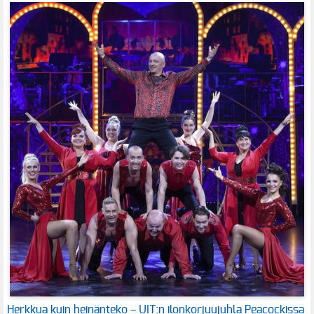
Herkkua kuin heinänteko – UIT:n ilonkorjuujuhla Peacockissa