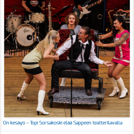
On kesäyö – Topi Sorsakoski elää Sappeen teatterilavalla