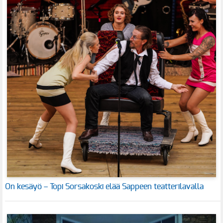
On kesäyö – Topi Sorsakoski elää Sappeen teatterilavalla