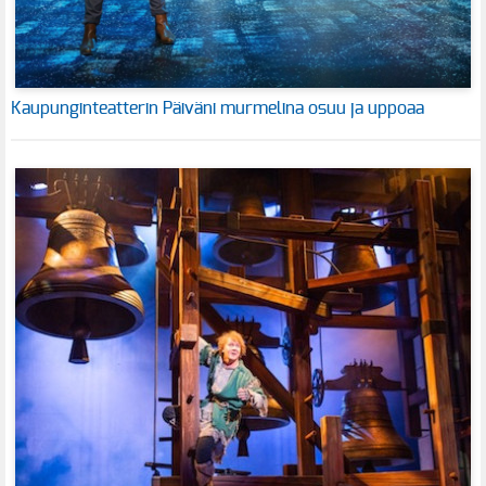
Kaupunginteatterin Päiväni murmelina osuu ja uppoaa