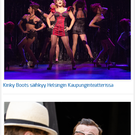
Kinky Boots säihkyy Helsingin Kaupunginteatterissa