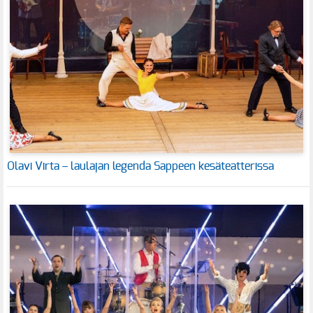
Olavi Virta – laulajan legenda Sappeen kesäteatterissa