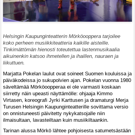
Helsingin Kaupunginteatterin Mörköooppera tarjoilee
koko perheen musiikkiteatteria kaikille aisteille.
Tinkimättömän hienosti toteutettua lastenmusikaalia
aikuinenkin katsoo ihmetellen ja ihaillen, nauraen ja
liikuttuen.
Marjatta Pokelan laulut ovat soineet Suomen kouluissa ja
päiväkodeissa jo sukupolvien ajan. Pokelan vuonna 1980
säveltämää Mörköoopperaa ei ole varmasti koskaan
siirretty näin upeasti näyttämölle: ohjaaja Kimmo
Virtasen, koreografi Jyrki Karttusen ja dramaturgi Merja
Turusen Helsingin Kaupunginteatterille sovittama versio
on onnistuneesti päivitetty nykykatsojalle niin
ilmaisultaan, lavasteiltaan kuin musiikiltaankin.
Tarinan alussa Mörkö lähtee pohjoisesta satumetsästään