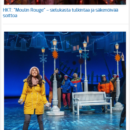
HKT: "Moulin Rouge" – sielukasta tulkintaa ja säkenöivää
soittoa