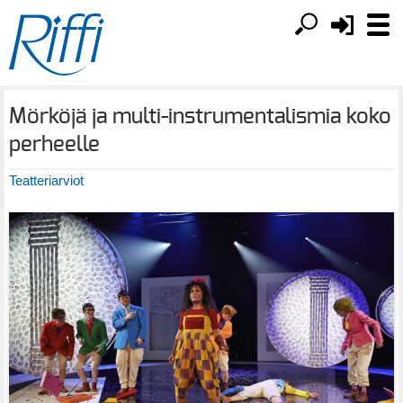
Mörköjä ja multi-instrumentalismia koko
perheelle
Teatteriarviot