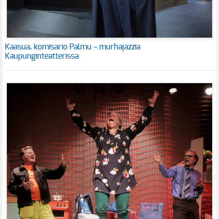
Kaasua, komisario Palmu – murhajazzia
Kaupunginteatterissa