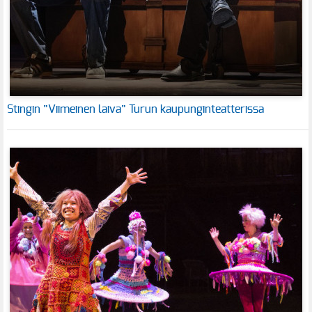
Stingin ”Viimeinen laiva” Turun kaupunginteatterissa