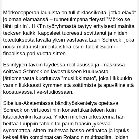
Mörköoopperan lauluista on tullut klassikoita, jotka elävät
jo omaa elämäänsä – tunnetuimpana tietysti ”Mörkö se
lähti piiriin”. HKT:n työryhmästä täytyy erityisesti mainita
teoksen kaikki kappaleet tuoreesti sovittanut ja niiden
toteutuksesta lavalla yksin vastaava Lauri Schreck, joka
nousi multi-instrumentalistina esiin Talent Suomi -
finaalissa pari vuotta sitten.
Esiintyjien tavoin täydessä rooliasussa ja -maskissa
soittava Schreck on lavastukseen kuuluvasta
jättiomenasta kuoriutuva ”musiikkimato”, joka liikkuukin
varsin liukkaasti kymmenistä soittimista ja apuvälineistä
koostuvassa live-studiossaan.
Sibelius-Akatemiassa bändityöskentelyä opettava
Schreck on virtuoosi niin konserttikanteleen kuin
kitaroidenkin kanssa. Yhden miehen orkesterina hän
heittää luuppiin tahdin tai parin fraasin jykevää
synamattoa, sitten muhevaa basso-ostinatoa ja lopuksi
kekseliään kompinpätkän Rolandin multipadilta, joiden