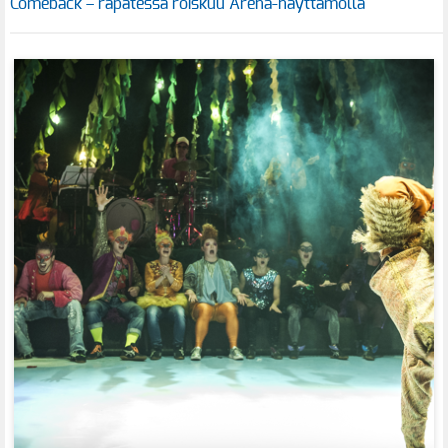
Comeback – räpätessä roiskuu Arena-näyttämöllä