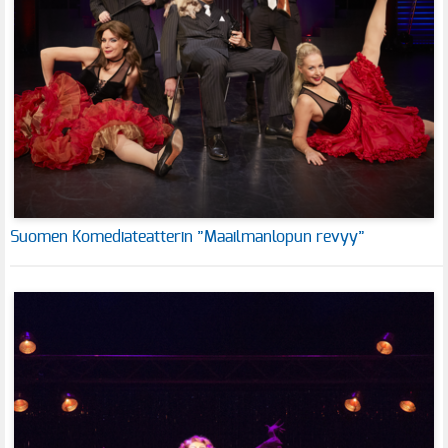
Suomen Komediateatterin ”Maailmanlopun revyy”