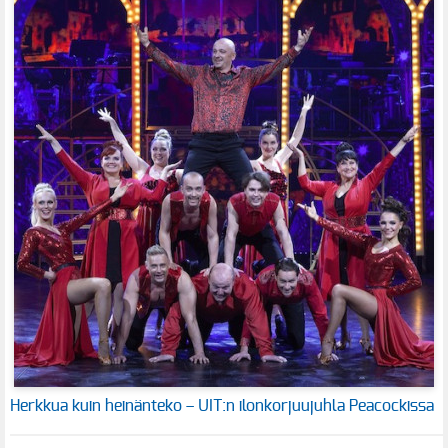
Herkkua kuin heinänteko – UIT:n ilonkorjuujuhla Peacockissa