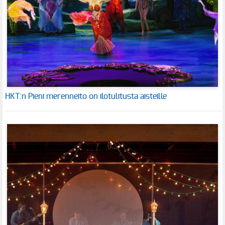
HKT:n Pieni merenneito on ilotulitusta aisteille