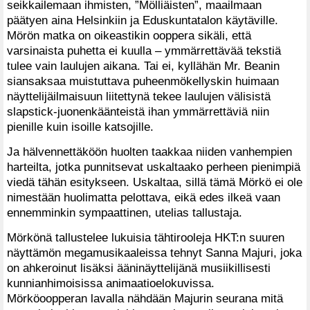
seikkailemaan ihmisten, ”Mölliäisten”, maailmaan
päätyen aina Helsinkiin ja Eduskuntatalon käytäville.
Mörön matka on oikeastikin ooppera sikäli, että
varsinaista puhetta ei kuulla – ymmärrettävää tekstiä
tulee vain laulujen aikana. Tai ei, kyllähän Mr. Beanin
siansaksaa muistuttava puheenmökellyskin huimaan
näyttelijäilmaisuun liitettynä tekee laulujen välisistä
slapstick-juonenkäänteistä ihan ymmärrettäviä niin
pienille kuin isoille katsojille.
Ja hälvennettäköön huolten taakkaa niiden vanhempien
harteilta, jotka punnitsevat uskaltaako perheen pienimpiä
viedä tähän esitykseen. Uskaltaa, sillä tämä Mörkö ei ole
nimestään huolimatta pelottava, eikä edes ilkeä vaan
ennemminkin sympaattinen, utelias tallustaja.
Mörkönä tallustelee lukuisia tähtirooleja HKT:n suuren
näyttämön megamusikaaleissa tehnyt Sanna Majuri, joka
on ahkeroinut lisäksi ääninäyttelijänä musiikillisesti
kunnianhimoisissa animaatioelokuvissa.
Mörköoopperan lavalla nähdään Majurin seurana mitä