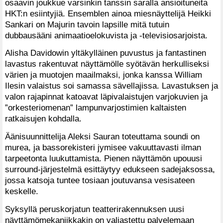
osaavin joukkue varsinkin tanssin saralla ansioituneita
HKT:n esiintyjiä. Ensemblen ainoa miesnäyttelijä Heikki
Sankari on Majurin tavoin lapsille mitä tutuin
dubbausääni animaatioelokuvista ja -televisiosarjoista.
Alisha Davidowin yltäkylläinen puvustus ja fantastinen
lavastus rakentuvat näyttämölle syötävän herkulliseksi
värien ja muotojen maailmaksi, jonka kanssa William
Ilesin valaistus soi samassa sävellajissa. Lavastuksen ja
valon rajapinnat katoavat läpivalaistujen varjokuvien ja
”orkesteriomenan” lampunvarjostimien kaltaisten
ratkaisujen kohdalla.
Äänisuunnittelija Aleksi Sauran toteuttama soundi on
murea, ja bassorekisteri jymisee vakuuttavasti ilman
tarpeetonta luukuttamista. Pienen näyttämön upouusi
surround-järjestelmä esittäytyy edukseen sadejaksossa,
jossa katsoja tuntee tosiaan joutuvansa vesisateen
keskelle.
Syksyllä peruskorjatun teatterirakennuksen uusi
näyttämömekaniikkakin on valjastettu palvelemaan