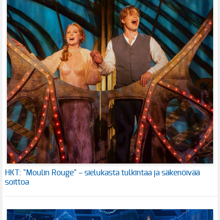
HKT: "Moulin Rouge" – sielukasta tulkintaa ja säkenöivää
soittoa