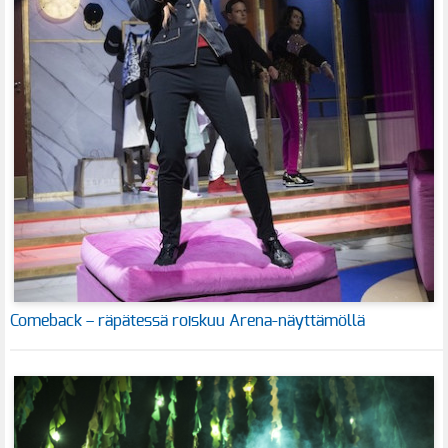
Comeback – räpätessä roiskuu Arena-näyttämöllä