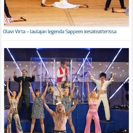
Olavi Virta – laulajan legenda Sappeen kesäteatterissa