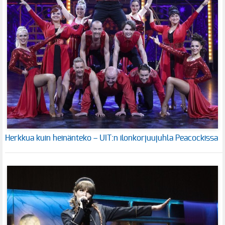
Herkkua kuin heinänteko – UIT:n ilonkorjuujuhla Peacockissa