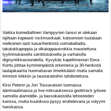
Vaikka komediallinen Vampyyrien tanssi ei olekaan
lajiltaan kapeasti rockmusikaali, katsomoon tuutataan
melkoinen lasti kasarihenkistä voimaballadia,
takatukkapoppia ja olkatoppausrokkia maustettuna
tyylinmukaisella särötilutuksella ja varhaisilla
digisyntikkasoundeilla. Kyvykäs kapellimestari Eeva
Kontu johtaa kymmenpäistä orkesteria ja 30-henkistä
laulajakaartia huomattavan ilmeikkäästi mutta samalla
timmisti klikkiin ja taustaraitoihin tahdistettuna.
Kirsi Peterin ja Jori Tossavaisen luomassa
äänimaailmassa ja live-miksauksessa goottirock jytisee
samoilla alamiddle- ja bassokaistoilla tehosteiden
kanssa, mutta kuulokuva pysyy erottelevana ja volyymi
hanskassa.