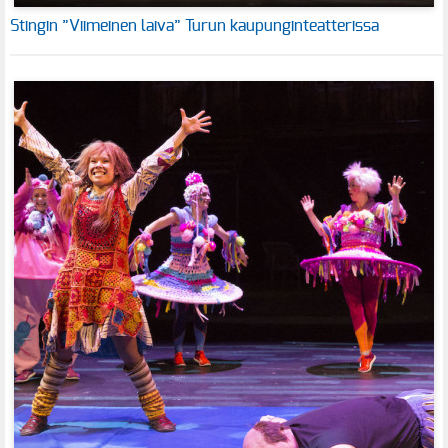
Stingin ”Viimeinen laiva” Turun kaupunginteatterissa