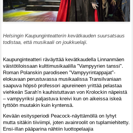
Helsingin Kaupunginteatterin kevätkauden suursatsaus
todistaa, että musikaali on joukkuelaji.
Kaupunginteatteri räväyttää kevätkaudella Linnanmäen
väistötiloissaan kulttimusikaalilla ”Vampyyrien tanssi”.
Roman Polanskin parodiseen ”Vampyyrintappajat”-
elokuvaan perustuvassa musikaalissa Transilvaniaan
saapuva höpsö professori apureineen yrittää pelastaa
viehkeän Sarah’n kauhistuttavan von Krolockin näpeistä
– vampyyriksi paljastuva kreivi kun on aikeissa iskeä
tyttöön muutakin kuin kyntensä.
Kevään esitysperiodi Peacock-näyttämöllä on lyhyt
mutta sitäkin tiiviimpi, joten avainroolit on tuplamiehitetty.
Ensi-illan pääparina nähtiin luottopelaajia