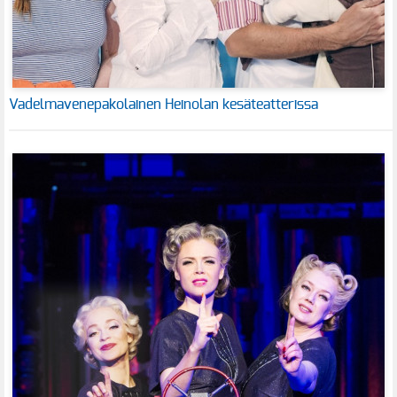
Vadelmavenepakolainen Heinolan kesäteatterissa