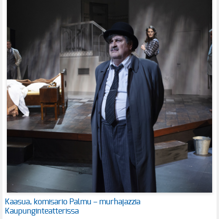
Kaasua, komisario Palmu – murhajazzia
Kaupunginteatterissa