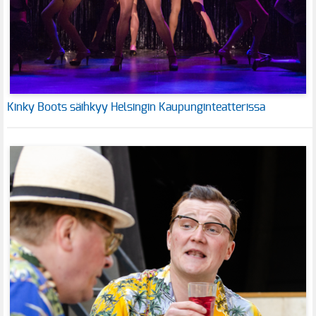
Kinky Boots säihkyy Helsingin Kaupunginteatterissa