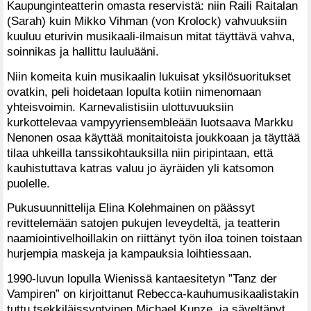
Kaupunginteatterin omasta reservistä: niin Raili Raitalan
(Sarah) kuin Mikko Vihman (von Krolock) vahvuuksiin
kuuluu eturivin musikaali-ilmaisun mitat täyttävä vahva,
soinnikas ja hallittu lauluääni.
Niin komeita kuin musikaalin lukuisat yksilösuoritukset
ovatkin, peli hoidetaan lopulta kotiin nimenomaan
yhteisvoimin. Karnevalistisiin ulottuvuuksiin
kurkottelevaa vampyyriensembleään luotsaava Markku
Nenonen osaa käyttää monitaitoista joukkoaan ja täyttää
tilaa uhkeilla tanssikohtauksilla niin piripintaan, että
kauhistuttava katras valuu jo äyräiden yli katsomon
puolelle.
Pukusuunnittelija Elina Kolehmainen on päässyt
revittelemään satojen pukujen leveydeltä, ja teatterin
naamiointivelhoillakin on riittänyt työn iloa toinen toistaan
hurjempia maskeja ja kampauksia loihtiessaan.
1990-luvun lopulla Wienissä kantaesitetyn ”Tanz der
Vampiren” on kirjoittanut Rebecca-kauhumusikaalistakin
tuttu tsekkiläissyntyinen Michael Kunze, ja säveltänyt