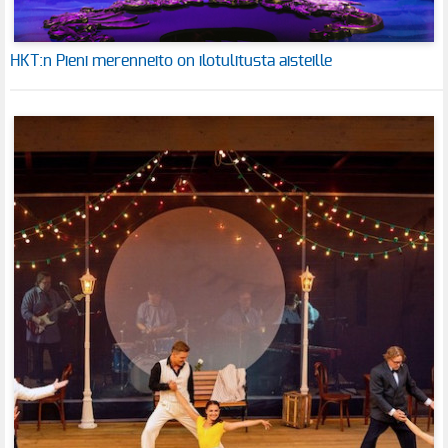
HKT:n Pieni merenneito on ilotulitusta aisteille