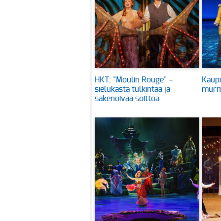
HKT: "Moulin Rouge" –
Kaupu
sielukasta tulkintaa ja
murme
säkenöivää soittoa