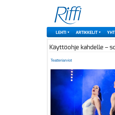
LEHTI
ARTIKKELIT
YHT
Käyttöohje kahdelle – s
Teatteriarviot