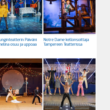
nginteatterin Päiväni
Notre Dame kellonsoittaja
lina osuu ja uppoaa
Tampereen Teatterissa