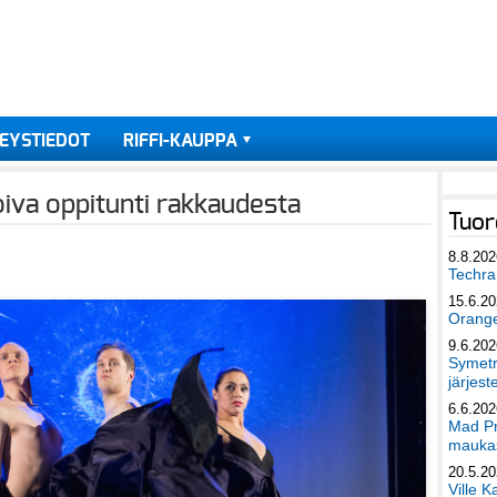
EYSTIEDOT
RIFFI-KAUPPA
oiva oppitunti rakkaudesta
Tuor
8.8.202
Techra 
15.6.2
Orang
9.6.202
Symetri
järjest
6.6.202
Mad Pr
maukas
20.5.2
Ville K