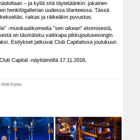
näolollaan – ja kyllä sitä täytetäänkin: jokainen
en henkilögallerian uudessa tilanteessa. Tässä
 kekseliäs, raikas ja räikeäkin puvustus.
lle” -musikaalikomedia ”sen oikean” etsimisestä,
isestä on täsmäisku vaikkapa pikkujoulusesongin
ksi. Esitykset jatkuvat Club Capitalissa joulukuun
Club Capital -näyttämöllä 17.11.2016.
 Matti Rajala