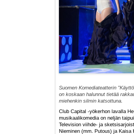
Suomen Komediateatterin ”Käyttöo
on koskaan halunnut tietää rakka
miehenkin silmin katsottuna.
Club Capital -yökerhon lavalla Hel
musikaalikomedia on neljän taipui
Television viihde- ja sketsisarjo
Nieminen (mm. Putous) ja Kaisa 