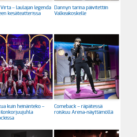
 Virta – laulajan legenda
Dannyn tarina päivitettiin
en kesäteatterissa
Valkeakoskelle
ua kuin heinänteko –
Comeback – räpätessä
 ilonkorjuujuhla
roiskuu Arena-näyttämöllä
ckissa