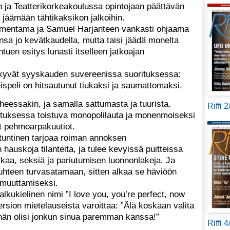
a Teatterikorkeakoulussa opintojaan päättävän
 jäämään tähtikaksikon jalkoihin.
omentama ja Samuel Harjanteen vankasti ohjaama
ansa jo kevätkaudella, mutta taisi jäädä monelta
tuen esitys lunasti itselleen jatkoajan
äkyvät syyskauden suvereenissa suorituksessa:
eispeli on hitsautunut tiukaksi ja saumattomaksi.
eessakin, ja samalla sattumasta ja tuurista.
Riffi 
stuksessa toistuva monopolilauta ja monenmoiseksi
et pehmoarpakuutiot.
rituntinen tarjoaa roiman annoksen
hauskoja tilanteita, ja tulee kevyissä puitteissa
kkaa, seksiä ja pariutumisen luonnonlakeja. Ja
suhteen turvasatamaan, sitten alkaa se häviöön
n muuttamiseksi.
lkukielinen nimi ”I love you, you’re perfect, now
sion mietelauseista varoittaa: ”Älä koskaan valita
tä hän olisi jonkun sinua paremman kanssa!”
Riffi 