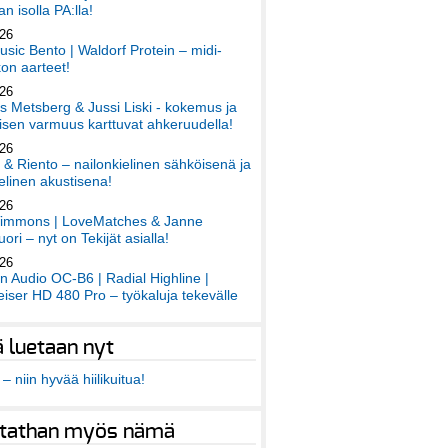
an isolla PA:lla!
026
sic Bento | Waldorf Protein – midi-
on aarteet!
026
 Metsberg & Jussi Liski - kokemus ja
sen varmuus karttuvat ahkeruudella!
026
 & Riento – nailonkielinen sähköisenä ja
elinen akustisena!
026
immons | LoveMatches & Janne
ori – nyt on Tekijät asialla!
026
an Audio OC-B6 | Radial Highline |
iser HD 480 Pro – työkaluja tekevälle
ä luetaan nyt
– niin hyvää hiilikuitua!
tathan myös nämä