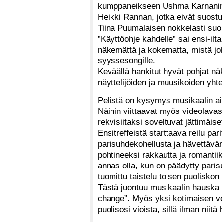
kumppaneikseen Ushma Karnanin j
Heikki Rannan, jotka eivät suostu
Tiina Puumalaisen nokkelasti su
”Käyttöohje kahdelle” sai ensi-ilt
näkemättä ja kokematta, mistä joh
syyssesongille.
Keväällä hankitut hyvät pohjat n
näyttelijöiden ja muusikoiden yht
Pelistä on kysymys musikaalin aih
Näihin viittaavat myös videolava
rekvisiitaksi soveltuvat jättimäis
Ensitreffeistä starttaava reilu pa
parisuhdekohellusta ja hävettävän 
pohtineeksi rakkautta ja romantii
annas olla, kun on päädytty pari
tuomittu taistelu toisen puolisko
Tästä juontuu musikaalin hauska a
change”. Myös yksi kotimaisen ver
puolisosi vioista, sillä ilman nii