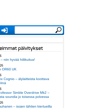
eimmat päivitykset
6
– niin hyvää hiilikuitua!
026
e OR60 UK
6
x Cognio – älylaitteista koottava
elmä
6
ofessor Simble Overdrive Mk2 –
ta soundia jo toisessa polvessa
026
auhanen – isojen tähtien kiertueilla