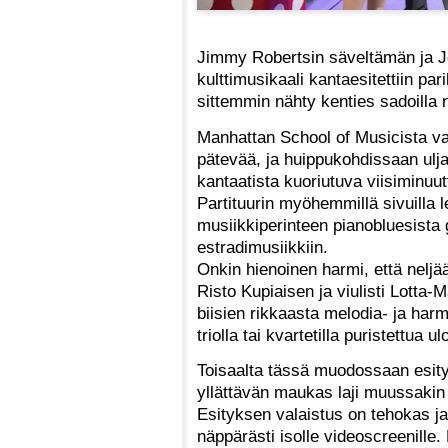
Jimmy Robertsin säveltämän ja Jo
kulttimusikaali kantaesitettiin parik
sittemmin nähty kenties sadoilla
Manhattan School of Musicista va
pätevää, ja huippukohdissaan ulj
kantaatista kuoriutuva viisiminuu
Partituurin myöhemmillä sivuilla l
musiikkiperinteen pianobluesista 
estradimusiikkiin.
Onkin hienoinen harmi, että neljää
Risto Kupiaisen ja viulisti Lotta
biisien rikkaasta melodia- ja har
triolla tai kvartetilla puristettua
Toisaalta tässä muodossaan esitys 
yllättävän maukas laji muussaki
Esityksen valaistus on tehokas ja 
näppärästi isolle videoscreenille.