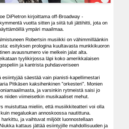
e DiPietron kirjoittama off-Broadway -
ymmentä vuotta sitten ja siitä tuli jättihitti, jota on
 näyttämöillä ympäri maailmaa.
lmistuneen Robertsin musiikki on vähimmilläänkin
asta: esityksen prologina kuultavasta munkkikuoron
ttinen avausnumero vie melkein jalat alta.
eikataan tyylikirjossa läpi koko amerikkalaisen
gospeliin ja kantrista puhdasveriseen
 esiintyjää säestää vain pianisti-kapellimestari
-Maria Pitkäsen kaksihenkinen ”orkesteri”. Monien
moniamaailmasta, ja varsinkin rytmeistä saisi jo
 ulos niiden viimeisetkin musikaaliset mehut.
muistuttaa mieliin, että musiikkiteatteri voi olla
n kuin megaluokan annoskoossa nautittuna.
harkittu, ja vaihtuvat miljööt luonnostellaan
 Niukka kattaus jättää esiintyjille mahdollisuuden ja