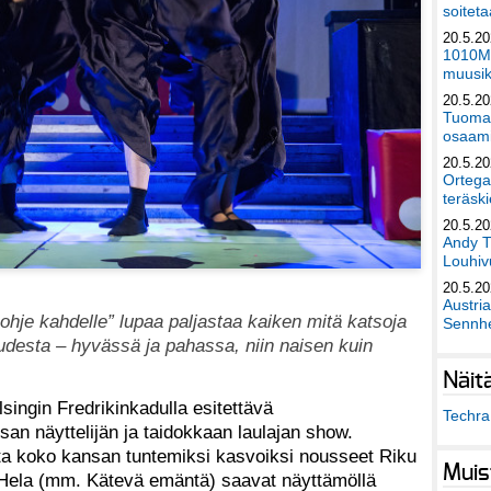
soiteta
20.5.2
1010Mu
muusik
20.5.2
Tuomas
osaami
20.5.2
Ortega
teräski
20.5.2
Andy T
Louhivu
20.5.2
Austri
hje kahdelle” lupaa paljastaa kaiken mitä katsoja
Sennhe
udesta – hyvässä ja pahassa, niin naisen kuin
Näit
singin Fredrikinkadulla esitettävä
Techra 
san näyttelijän ja taidokkaan laulajan show.
ista koko kansan tuntemiksi kasvoiksi nousseet Riku
Muis
Hela (mm. Kätevä emäntä) saavat näyttämöllä