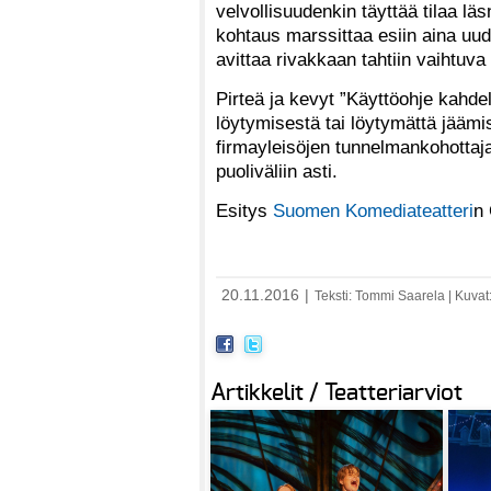
velvollisuudenkin täyttää tilaa läs
kohtaus marssittaa esiin aina uud
avittaa rivakkaan tahtiin vaihtuva
Pirteä ja kevyt ”Käyttöohje kahde
löytymisestä tai löytymättä jääm
firmayleisöjen tunnelmankohottaja
puoliväliin asti.
Esitys
Suomen Komediateatteri
n 
20.11.2016
|
Teksti: Tommi Saarela | Kuvat:
Artikkelit / Teatteriarviot