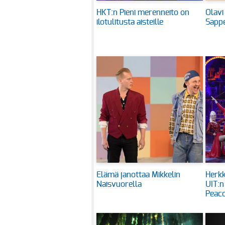
HKT:n Pieni merenneito on
Olavi
ilotulitusta aisteille
Sappe
Elämä janottaa Mikkelin
Herkk
Naisvuorella
UIT:n
Peaco