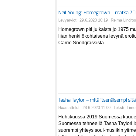
Neil Young: Homegrown – matka 70-
Levyarviot
29.6.2020 10:19
Reima Lindro
Homegrown piti julkaista jo 1975 mut
liian henkilökohtaisena levynä erottu
Carrie Snodgrassista.
Tasha Taylor – mitä itsenäisempi sit
Haastattelut
28.6.2020 11:00
Teksti: Tim
Huhtikuussa 2019 Suomessa kuuden
Suomessa tehneellä Tasha Taylorill
suorempi yhteys soul-musiikin ytimee