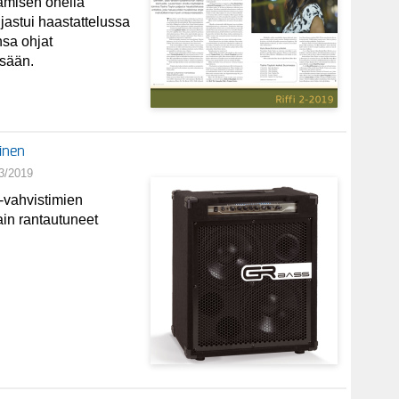
ulamisen ohella
ljastui haastattelussa
nsa ohjat
sään.
inen
3/2019
-vahvistimien
tain rantautuneet