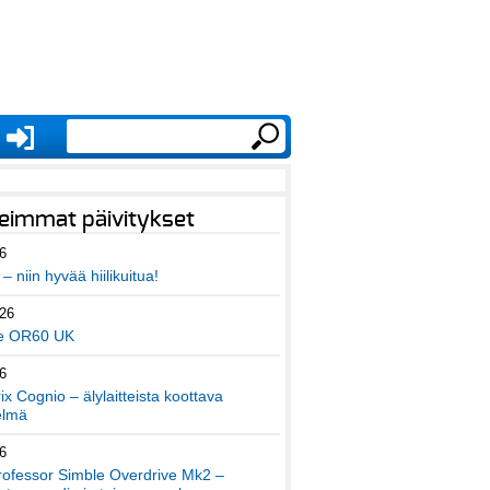
eimmat päivitykset
6
– niin hyvää hiilikuitua!
026
e OR60 UK
6
x Cognio – älylaitteista koottava
elmä
6
ofessor Simble Overdrive Mk2 –