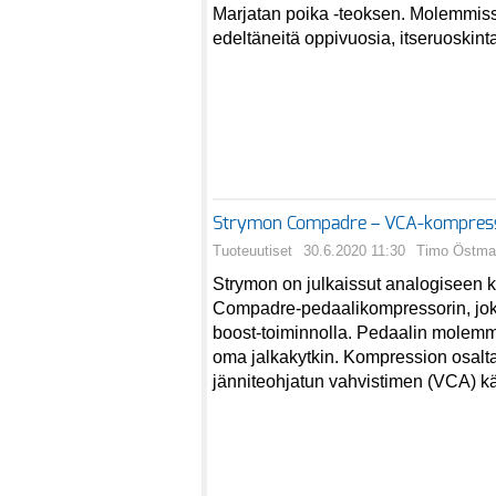
Marjatan poika -teoksen. Molemmiss
edeltäneitä oppivuosia, itseruoskinta
Strymon Compadre – VCA-kompresso
Tuoteuutiset
30.6.2020 11:30
Timo Östma
Strymon on julkaissut analogiseen 
Compadre-pedaalikompressorin, jok
boost-toiminnolla. Pedaalin molemmi
oma jalkakytkin. Kompression osalt
jänniteohjatun vahvistimen (VCA) k