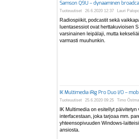
Samson Q9U – dynaaminen broadcast-
Tuoteuutiset
26.6.2020 12:37
Lauri Palop
Radiospiikit, podcastit sekä vaikkap
luentasessiot ovat herttakuvioisen
varsinainen leipälaji, mutta kekseli
varmasti muuhunkin.
IK Multimedia iRig Pro Duo I/O – mobii
Tuoteuutiset
25.6.2020 09:25
Timo Östm
IK Multimedia on esitellyt päivitetyn
interfacestaan, joka tarjoaa mm. p
yhteensopivuuden Windows-laitteisii
ansiosta.