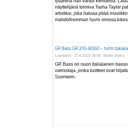
tyttärenä hän varttui kiertueilla. La
näyttelijänä toimiva Tasha Taylor pa
artistiksi, joka haluaa pitää musiikki
mahdollisimman hyvin omissa käsis
GR Bass GR 210-8060 – tuhti italiala
Laitetestit
27.6.2020 09:00
Martin Berka
GR Bass on nuori italialainen basso
valmistaja, jonka tuotteet ovat hiljat
Suomeen.