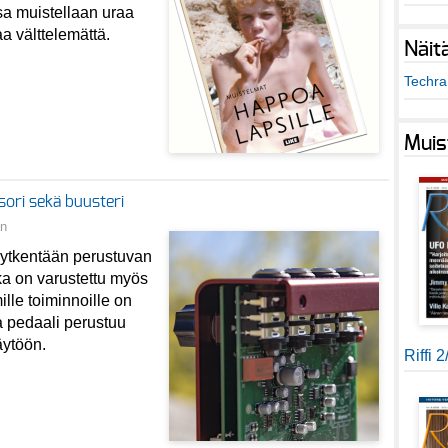
a muistellaan uraa
a välttelemättä.
Näit
Techra 
Muis
ri sekä buusteri
n
kytkentään perustuvan
a on varustettu myös
lle toiminnoille on
a pedaali perustuu
äytöön.
Riffi 