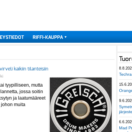
EYSTIEDOT
RIFFI-KAUPPA
Tuor
8.8.202
veli kaikiin tilanteisiin
Techra 
ki
15.6.2
i tyypilliseen, mutta
Orang
annetta, jossa soitin
ksytyn ja laatumääreet
9.6.202
n johon muita
Symetri
järjest
6.6.202
Mad Pr