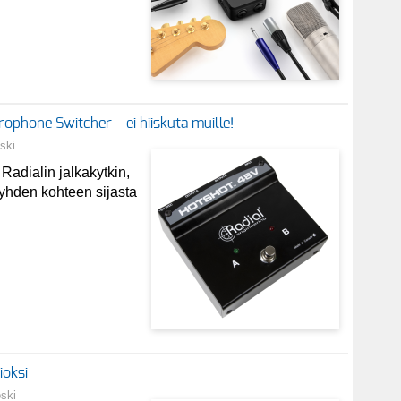
ophone Switcher – ei hiiskuta muille!
ski
Radialin jalkakytkin,
a yhden kohteen sijasta
ioksi
oski