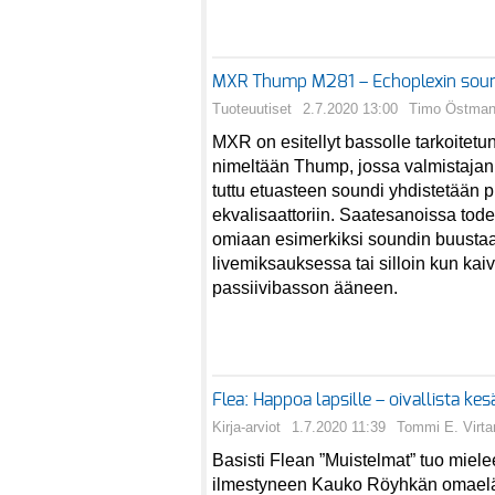
MXR Thump M281 – Echoplexin soun
Tuoteuutiset
2.7.2020 13:00
Timo Östma
MXR on esitellyt bassolle tarkoitetu
nimeltään Thump, jossa valmistajan
tuttu etuasteen soundi yhdistetään 
ekvalisaattoriin. Saatesanoissa todet
omiaan esimerkiksi soundin buust
livemiksauksessa tai silloin kun kai
passiivibasson ääneen.
Flea: Happoa lapsille – oivallista ke
Kirja-arviot
1.7.2020 11:39
Tommi E. Virta
Basisti Flean ”Muistelmat” tuo miel
ilmestyneen Kauko Röyhkän omaelä