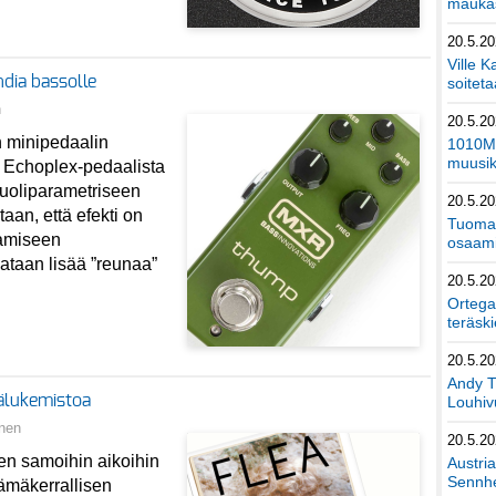
maukas
20.5.2
Ville K
dia bassolle
soiteta
n
20.5.2
n minipedaalin
1010Mu
muusik
 Echoplex-pedaalista
puoliparametriseen
20.5.2
aan, että efekti on
Tuomas
aamiseen
osaami
vataan lisää ”reunaa”
20.5.2
Ortega
teräski
20.5.2
Andy T
sälukemistoa
Louhivu
nen
20.5.2
een samoihin aikoihin
Austri
Sennhe
mäkerrallisen