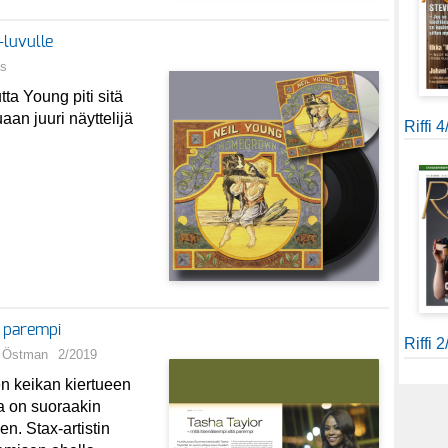
luvulle
os
ta Young piti sitä
aan juuri näyttelijä
Riffi 
ä parempi
Riffi 
o Östman
2/2019
 keikan kiertueen
a on suoraakin
n. Stax-artistin