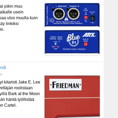
tai jokin muu
ikalle usein
i saa ulos muulla kuin
y linkiksi
in.
undi
an
 kitaristi Jake E. Lee
veltäjän roolistaan
yillä Bark at the Moon
än häntä työllistää
 Cartel.