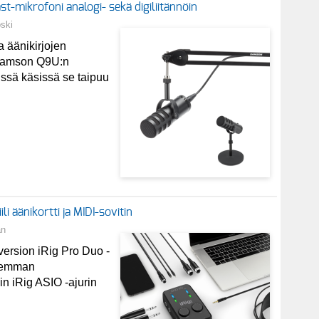
mikrofoni analogi- sekä digiliitännöin
oski
a äänikirjojen
 Samson Q9U:n
äissä käsissä se taipuu
li äänikortti ja MIDI-sovitin
an
 version iRig Pro Duo -
aremman
n iRig ASIO -ajurin