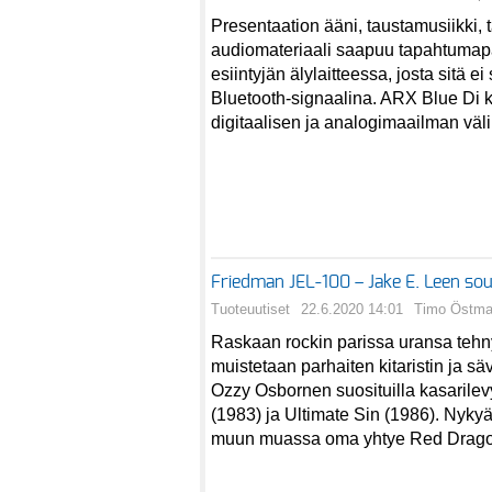
Presentaation ääni, taustamusiikki, 
audiomateriaali saapuu tapahtumapa
esiintyjän älylaitteessa, josta sitä e
Bluetooth-signaalina. ARX Blue Di kä
digitaalisen ja analogimaailman väli
Friedman JEL-100 – Jake E. Leen so
Tuoteuutiset
22.6.2020 14:01
Timo Östm
Raskaan rockin parissa uransa tehnyt
muistetaan parhaiten kitaristin ja sä
Ozzy Osbornen suosituilla kasarilev
(1983) ja Ultimate Sin (1986). Nykyä
muun muassa oma yhtye Red Dragon