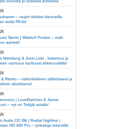
ta soundia jo toisessa polvessa
026
auhanen – isojen tähtien kiertueilla
an isolla PA:lla!
026
sic Bento | Waldorf Protein – midi-
on aarteet!
026
 Metsberg & Jussi Liski - kokemus ja
sen varmuus karttuvat ahkeruudella!
026
 & Riento – nailonkielinen sähköisenä ja
elinen akustisena!
026
immons | LoveMatches & Janne
ori – nyt on Tekijät asialla!
026
an Audio OC-B6 | Radial Highline |
iser HD 480 Pro – työkaluja tekevälle