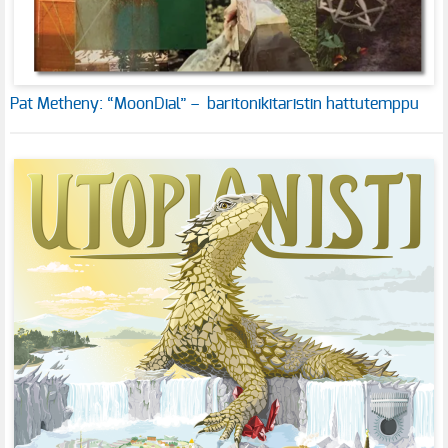
Pat Metheny: “MoonDial” – baritonikitaristin hattutemppu