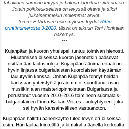
tahoillaan samaan levyyn ja haluaa kirjoittaa siitä arvion.
Jotain poikkeuksellista on levyssä oltava ja siksi
julkaisemmekin molemmat arviot.
Tommi E Virtasen näkemyksen löydät
Riffin
printtinumerosta 3-2020
, tässä on alkuun Toni Honkalan
näkemys.
•••
Kujanpään ja kuoron yhteispeli tuntuu toimivan hienosti.
Muutamissa biiseissä kuoron jäsenetkin pääsevät
esittämään laulusooloja. Kujanpään äänimateriaali on
hyvin linjassa bulgarialaisten kuorolaisten käyttämän
laulutyylin kanssa. Onhan Kujanpää tehnyt heidän
kanssaan yhteistyötä jo aiemmin, suorittanut osan
musiikin alan maisteriopinnoistaan Bulgariassa ja
perustanut vuosina 2010–2016 toimineen suomalais-
bulgarialainen Finno-Balkan Voices -lauluyhtyeen, joka
sai hyvän kansainvälisen vastaanoton.
Kujanpään hallittu äänenkäyttö tulee levyn eri biiseissä
esiin. Hän laulaa kiinteällä ja kimakalla äänellä korkealta