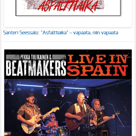
Santeri Seessalo: "Asfalttiaika" – vapaata, niin vapaata