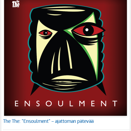
The The: "Ensoulment" – ajattoman pätevää