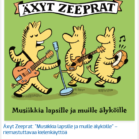
Äxyt Zeeprat: "Musiikkia lapsille ja muille älyköille" –
riemastuttavaa kielenkäyttöä