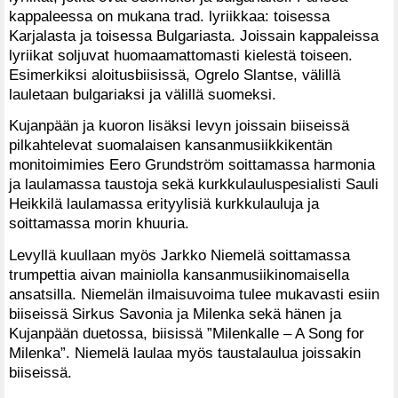
kappaleessa on mukana trad. lyriikkaa: toisessa
Karjalasta ja toisessa Bulgariasta. Joissain kappaleissa
lyriikat soljuvat huomaamattomasti kielestä toiseen.
Esimerkiksi aloitusbiisissä, Ogrelo Slantse, välillä
lauletaan bulgariaksi ja välillä suomeksi.
Kujanpään ja kuoron lisäksi levyn joissain biiseissä
pilkahtelevat suomalaisen kansanmusiikkikentän
monitoimimies Eero Grundström soittamassa harmonia
ja laulamassa taustoja sekä kurkkulauluspesialisti Sauli
Heikkilä laulamassa erityylisiä kurkkulauluja ja
soittamassa morin khuuria.
Levyllä kuullaan myös Jarkko Niemelä soittamassa
trumpettia aivan mainiolla kansanmusiikinomaisella
ansatsilla. Niemelän ilmaisuvoima tulee mukavasti esiin
biiseissä Sirkus Savonia ja Milenka sekä hänen ja
Kujanpään duetossa, biisissä ”Milenkalle – A Song for
Milenka”. Niemelä laulaa myös taustalaulua joissakin
biiseissä.