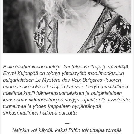
Esikoisalbumillaan laulaja, kanteleensoittaja ja säveltäjä
Emmi Kujanpää on tehnyt yhteistyötä maailmankuulun
bulgarialaisen Le Mystère des Voix Bulgares -kuoron
nuoren sukupolven laulajien kanssa. Levyn musiikillinen
maailma kuplii itämerensuomalaisen ja bulgarialaisen
kansanmusiikkimaailmojen sävyjä, ripauksella tuvalaista
tunnelmaa ja yhden kappaleen nyrjähtänyttä
sirkusmaailman haikeaa outoutta.
•••
Näinkin voi käydä: kaksi Riffin toimittajaa törmää