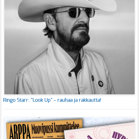
Ringo Starr: "Look Up" – rauhaa ja rakkautta!