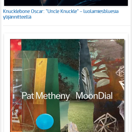
Knucklebone Oscar: "Uncle Knuckle" – luolamiesbluesia
ylijännitteellä