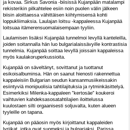
ja kovaa. Sirkus Savonia -biisissä Kujanpään matalampi
rekisterikin pilkahtelee esiin noin puolen välin jälkeen
biisin aloittaessa vähittäisen kiihtymisensä kohti
loppukliimaksia. Laulajan loitsu -kappaleessa Kujanpää
loitsuaa itämerensuomalaisempaan tyyliin.
Laulamisen lisäksi Kujanpää tunnelmoi levyllä kanteleilla,
joiden soitannalla hän luo bulgarialaissävyille kontrastisia
tunnelmia. Kujanpää soittaa levyllä joissain kappaleissa
myös kaulakoruperkussioita.
Kujanpää on säveltänyt, sovittanut ja tuottanut
esikoisalbuminsa. Hän on saanut hienosti rakennettua
kappaleisiin Bulgarian seudun kansanmusiikeissakin
esiintyviä monipuolisia tahtilajituksia ja rytminkäsittelyä.
Esimerkiksi Milenka-kappaleen ”kertosäe” koukeroi
vaihtuvien kahdeksasosatahtilajien iloittelussa
kuulostaen silti orgaanisesti soljuvalta, kuten alueen
tyyleille on tapana.
Kujanpää on pääosin myös kirjoittanut kappaleiden
lyriikat, jotka ovat suomeksi ja bulgariaksi. Parissa