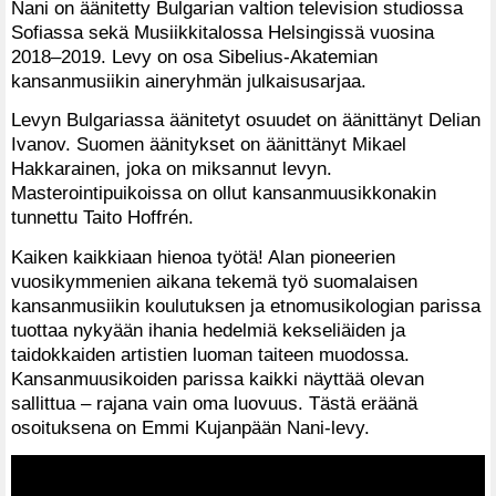
Nani on äänitetty Bulgarian valtion television studiossa
Sofiassa sekä Musiikkitalossa Helsingissä vuosina
2018–2019. Levy on osa Sibelius-Akatemian
kansanmusiikin aineryhmän julkaisusarjaa.
Levyn Bulgariassa äänitetyt osuudet on äänittänyt Delian
Ivanov. Suomen äänitykset on äänittänyt Mikael
Hakkarainen, joka on miksannut levyn.
Masterointipuikoissa on ollut kansanmuusikkonakin
tunnettu Taito Hoffrén.
Kaiken kaikkiaan hienoa työtä! Alan pioneerien
vuosikymmenien aikana tekemä työ suomalaisen
kansanmusiikin koulutuksen ja etnomusikologian parissa
tuottaa nykyään ihania hedelmiä kekseliäiden ja
taidokkaiden artistien luoman taiteen muodossa.
Kansanmuusikoiden parissa kaikki näyttää olevan
sallittua – rajana vain oma luovuus. Tästä eräänä
osoituksena on Emmi Kujanpään Nani-levy.