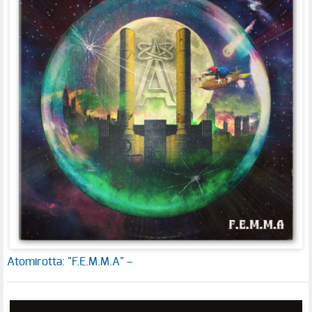
Atomirotta: "F.E.M.M.A" –