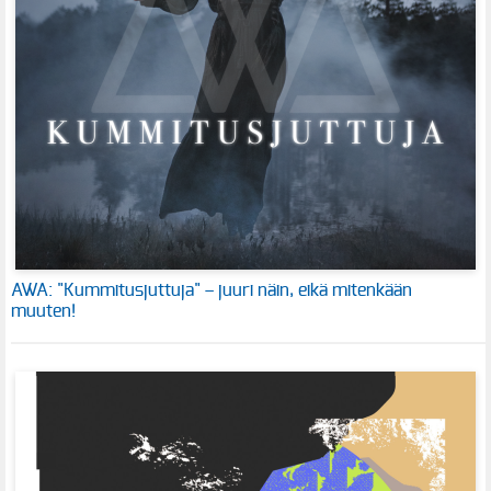
AWA: "Kummitusjuttuja" – juuri näin, eikä mitenkään
muuten!