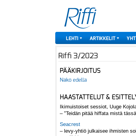
LEHTI
ARTIKKELIT
YHT
Riffi 3/2023
PÄÄKIRJOITUS
Näkö edellä
HAASTATTELUT & ESITTEL
Ikimuistoiset sessiot, Uuge Kojo
– ”Teidän pitää hiffata mistä täss
Seacrest
– levy-­yhtiö julkaisee ihmisten s