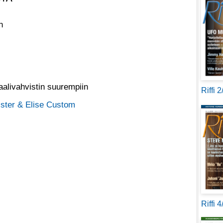
n
aalivahvistin suurempiin
Riffi 
ister & Elise Custom
Riffi 