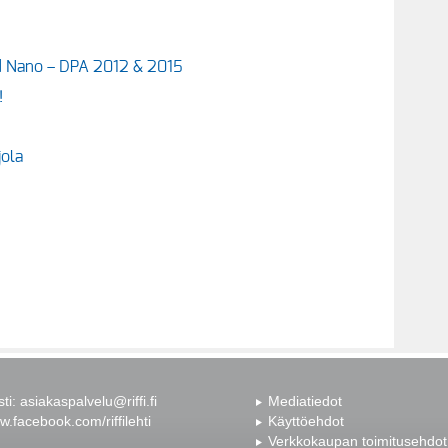
d Nano – DPA 2012 & 2015
!
jola
sti:
asiakaspalvelu@riffi.fi
Mediatiedot
.facebook.com/riffilehti
Käyttöehdot
Verkkokaupan toimitusehdot