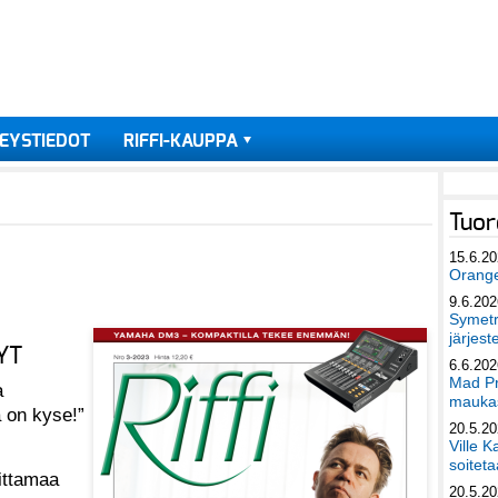
EYSTIEDOT
RIFFI-KAUPPA
Tuor
15.6.2
Orang
9.6.202
Symetri
järjest
YT
6.6.202
Mad Pr
la
maukas
ä on kyse!”
20.5.2
Ville K
soiteta
oittamaa
20.5.2