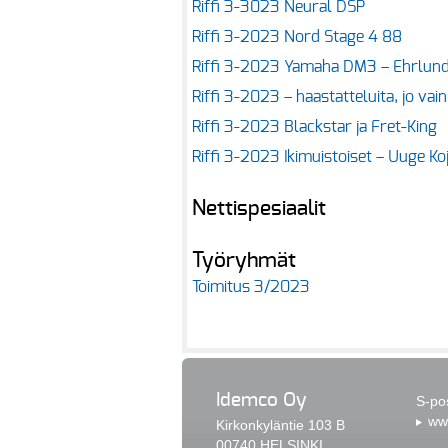
Riffi 3-3023 Neural DSP
Riffi 3-2023 Nord Stage 4 88
Riffi 3-2023 Yamaha DM3 – Ehrlun
Riffi 3-2023 – haastatteluita, jo vain
Riffi 3-2023 Blackstar ja Fret-King
Riffi 3-2023 Ikimuistoiset – Uuge Ko
Nettispesiaalit
Työryhmät
Toimitus 3/2023
Idemco Oy
S-po
www
Kirkonkyläntie 103 B
00740 HELSINKI