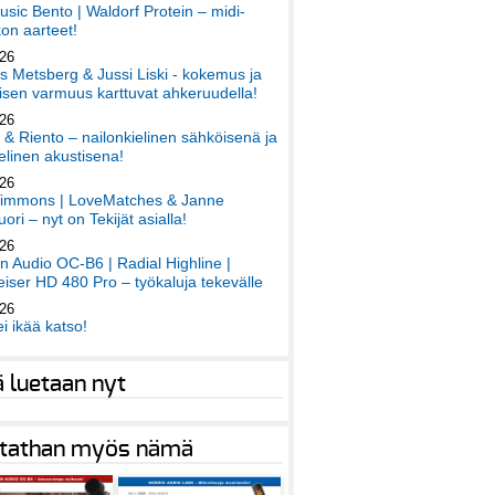
sic Bento | Waldorf Protein – midi-
on aarteet!
026
 Metsberg & Jussi Liski - kokemus ja
sen varmuus karttuvat ahkeruudella!
026
 & Riento – nailonkielinen sähköisenä ja
elinen akustisena!
026
immons | LoveMatches & Janne
ori – nyt on Tekijät asialla!
026
an Audio OC-B6 | Radial Highline |
iser HD 480 Pro – työkaluja tekevälle
026
ei ikää katso!
ä luetaan nyt
tathan myös nämä