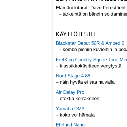
Elämäni kitarat: Dave Forestfield
– tärkeintä on bändin soittamine
KÄYTTÖTESTIT
Blackstar Debut 50R & Amped 2
– kombo pieniin kuvioihin ja ped
Fret­King Country Squire Tone Me
– klassikkokäsitteen venytystä
Nord Stage 4 88
– näin hyvää ei saa halvalla
Air Delay Pro
– efektiä kerrakseen
Yamaha DM3
– koko voi hämätä
Ehrlund Nano