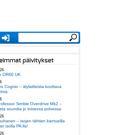
eimmat päivitykset
026
e OR60 UK
6
x Cognio – älylaitteista koottava
elmä
6
ofessor Simble Overdrive Mk2 –
ta soundia jo toisessa polvessa
026
auhanen – isojen tähtien kiertueilla
an isolla PA:lla!
026