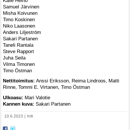
Kalle Heino
Samuel Järvinen
Misha Koivunen
Timo Koskinen
Niko Laasonen
Anders Liljeström
Sakari Partanen
Taneli Rantala
Steve Rapport
Juha Seila
Vilma Timonen
Timo Östman
Nettitoimitus:
Anssi Eriksson, Reima Lindroos, Matti
Rinne, Tommi E. Virtanen, Timo Östman
Ulkoasu:
Mari Valotie
Kannen kuva:
Sakari Partanen
10.6.2023
|
Riffi