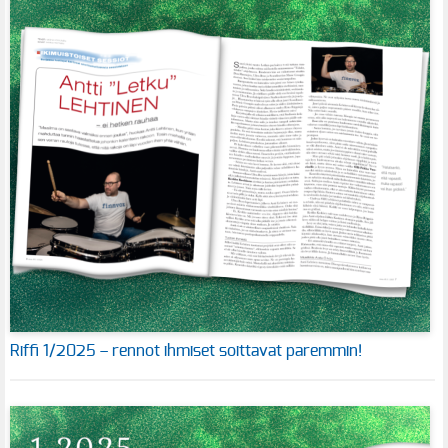
Riffi 1/2025 – rennot ihmiset soittavat paremmin!