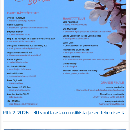
Riffi 2-2026 – 30 vuotta asiaa musiikista ja sen tekemisestä!