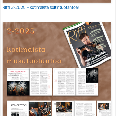
Riffi 2-2025 – kotimaista soitintuotantoa!