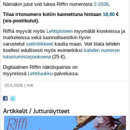
Nämäkin jutut voit lukea Riffin numerosta
2-2026
.
Tilaa irtonumero kotiin kannettuna hintaan
18,80
€
(sis-postikulut).
Riffiä myyvät myös
Lehtipisteen
myymälät kioskeissa ja
marketeissa sekä luonnollisestikin hyvin
varustetut
soitinliikkeet
kautta maan. Voit tilata lehden
itsellesi edullisesti myös esimerkiksi
kahden numeron
tutustumistarjouksena
(25 €).
Digitaalinen Riffin näköispainos on
myynnissä
Lehtiluukku
-palvelussa.
20.5.2026
|
Riffi
Artikkelit / Juttunäytteet