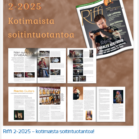
Riffi 2-2025 – kotimaista soitintuotantoa!