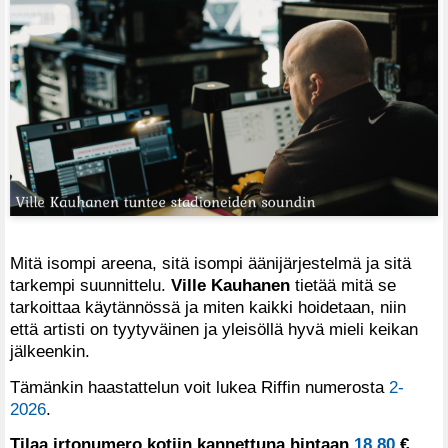
Mitä isompi areena, sitä isompi äänijärjestelmä ja sitä
tarkempi suunnittelu.
Ville Kauhanen
tietää mitä se
tarkoittaa käytännössä ja miten kaikki hoidetaan, niin
että artisti on tyytyväinen ja yleisöllä hyvä mieli keikan
jälkeenkin.
Tämänkin haastattelun voit lukea Riffin numerosta
2-
2026
.
Tilaa irtonumero kotiin kannettuna hintaan
18,80
€