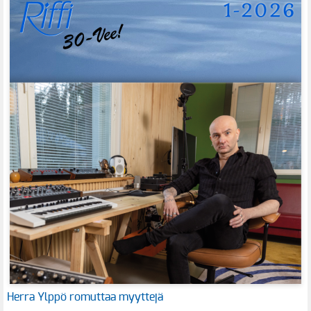
Herra Ylppö romuttaa myyttejä