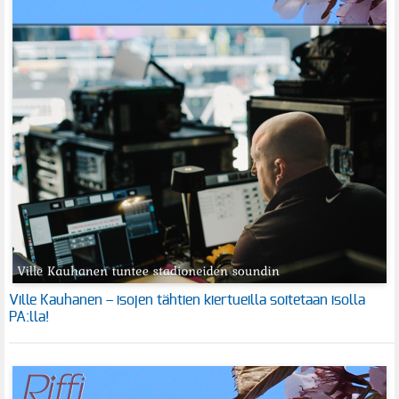
Ville Kauhanen – isojen tähtien kiertueilla soitetaan isolla
PA:lla!