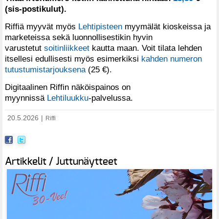
(sis-postikulut).
Riffiä myyvät myös
Lehtipisteen
myymälät kioskeissa ja
marketeissa sekä luonnollisestikin hyvin
varustetut
soitinliikkeet
kautta maan. Voit tilata lehden
itsellesi edullisesti myös esimerkiksi
kahden numeron
tutustumistarjouksena
(25 €).
Digitaalinen Riffin näköispainos on
myynnissä
Lehtiluukku
-palvelussa.
20.5.2026
|
Riffi
Artikkelit / Juttunäytteet