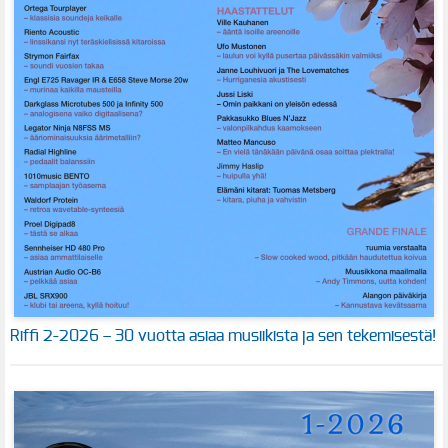
Riffi 2-2026 – 30 vuotta asiaa musiikista ja sen tekemisestä!