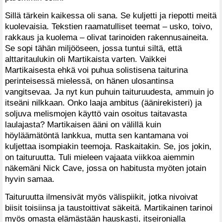
Sillä tärkein kaikessa oli sana. Se kuljetti ja riepotti meitä
kuolevaisia. Tekstien raamatulliset teemat – usko, toivo,
rakkaus ja kuolema – olivat tarinoiden rakennusaineita.
Se sopi tähän miljööseen, jossa tuntui siltä, että
alttaritaulukin oli Martikaista varten. Vaikkei
Martikaisesta ehkä voi puhua solistisena taiturina
perinteisessä mielessä, on hänen ulosantinsa
vangitsevaa. Ja nyt kun puhuin taituruudesta, ammuin jo
itseäni nilkkaan. Onko laaja ambitus (äänirekisteri) ja
soljuva melismojen käyttö vain osoitus taitavasta
laulajasta? Martikaisen ääni on välillä kuin
höyläämätöntä lankkua, mutta sen kantamana voi
kuljettaa isompiakin teemoja. Raskaitakin. Se, jos jokin,
on taituruutta. Tuli mieleen vajaata viikkoa aiemmin
näkemäni Nick Cave, jossa on habitusta myöten jotain
hyvin samaa.
Taituruutta ilmensivät myös välispiikit, jotka nivoivat
biisit toisiinsa ja taustoittivat säkeitä. Martikainen tarinoi
myös omasta elämästään hauskasti, itseironialla