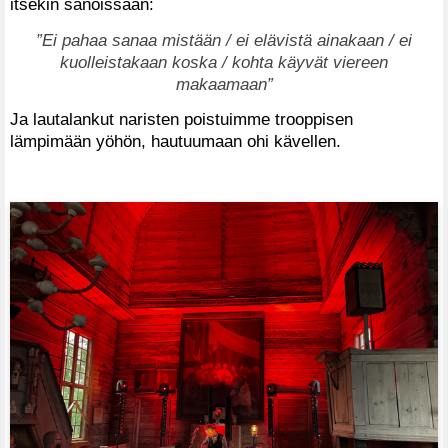
itsekin sanoissaan:
”Ei pahaa sanaa mistään / ei elävistä ainakaan / ei
kuolleistakaan koska / kohta käyvät viereen
makaamaan”
Ja lautalankut naristen poistuimme trooppisen
lämpimään yöhön, hautuumaan ohi kävellen.