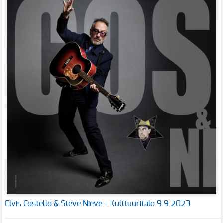
Elvis Costello & Steve Nieve – Kulttuuritalo 9.9.2023