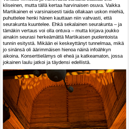
kliseinen, mutta tällä kertaa harvinaisen osuva. Vaikka
Martikainen ei varsinaisesti taida ollakaan uskon miehiä,
puhuttelee henki hänen kauttaan niin vahvasti, että
seurakunta kuuntelee. Ehkä sekalainen seurakunta – ja
tämäkin vertaus voi olla ontuva – mutta kirjava joukko
ainakin seurasi herkeämättä Martikaisen puolentoista
tunnin esitystä. Mikään ei keskeyttänyt tunnelmaa, mikä
jo sinänsä oli äärimmäisen hienoa näinä infoähkyn
aikoina. Konserttielämys oli eheä ja katkeamaton, jossa
jokainen laulu jatkoi ja täydensi edellistä.