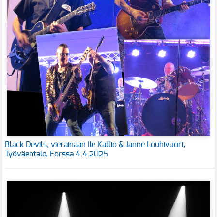
Black Devils, vierainaan Ile Kallio & Janne Louhivuori,
Työväentalo, Forssa 4.4.2025