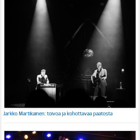
Jarkko Martikainen: toivoa ja kohottavaa paatosta