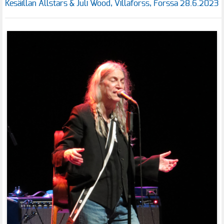
Kesäillan Allstars & Juli Wood, Villaforss, Forssa 28.6.2023