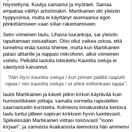
höystettynä. Kuulija samastui ja myötäeli. Samaa
empatiaa välittyi artististakin. Martikainen otti yleisön
hyppysiinsä, mutta ei käyttänyt asemaansa egon
pönkittämiseen vaan sillan rakentamiseen.
Setin viimeinen laulu, Lihavia luurankoja, sai yleisön
taputtamaan seisaaltaan. Olisi ollut vaikea uskoa, että
tunnelma enää tuosta tihenee, mutta kun Martikainen
palasi alttarille ja nappasi mikrofonin, alkoi viimeinen
voitelu. Pelkällä laululla toteutettu Kauniita sieluja ei
säestystä kaivannut.
”Hän löysi kauniita sieluja / kun pinnan päältä raaputti
rapaa / niin kauniita sieluja / et ehkä milloinkaan tapaa”,
lauloi Martikainen ja käveli pitkin kirkon käytävää kuin
hurmosliikkeen johtaja, samalla sormella rapsutellen
saarnastuolin koristeita. Kolmesta linnakundista kertova
laulu tuntui jälleen sopivan kirkkoon hyvin luontevasti.
Spiikeissään Martikainen viittasi toistuvasti ”isoon
kirjaan”, ja samoista ikiaikaisista teemoista hän ammensi