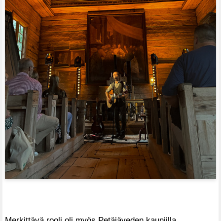
Merkittävä rooli oli myös Petäjäveden kauniilla