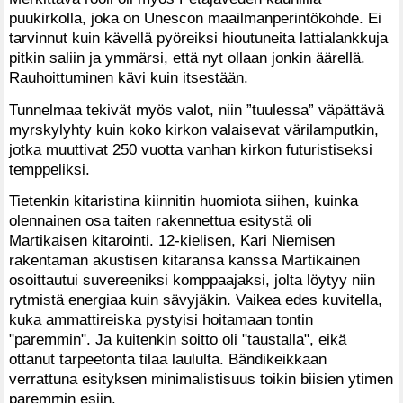
puukirkolla, joka on Unescon maailmanperintökohde. Ei
tarvinnut kuin kävellä pyöreiksi hioutuneita lattialankkuja
pitkin saliin ja ymmärsi, että nyt ollaan jonkin äärellä.
Rauhoittuminen kävi kuin itsestään.
Tunnelmaa tekivät myös valot, niin ”tuulessa” väpättävä
myrskylyhty kuin koko kirkon valaisevat värilamputkin,
jotka muuttivat 250 vuotta vanhan kirkon futuristiseksi
temppeliksi.
Tietenkin kitaristina kiinnitin huomiota siihen, kuinka
olennainen osa taiten rakennettua esitystä oli
Martikaisen kitarointi. 12-kielisen, Kari Niemisen
rakentaman akustisen kitaransa kanssa Martikainen
osoittautui suvereeniksi komppaajaksi, jolta löytyy niin
rytmistä energiaa kuin sävyjäkin. Vaikea edes kuvitella,
kuka ammattireiska pystyisi hoitamaan tontin
"paremmin". Ja kuitenkin soitto oli "taustalla", eikä
ottanut tarpeetonta tilaa laululta. Bändikeikkaan
verrattuna esityksen minimalistisuus toikin biisien ytimen
paremmin esiin.