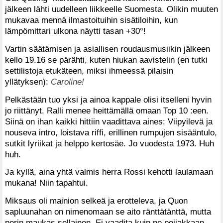
jälkeen lähti uudelleen liikkeelle Suomesta. Olikin muuten
mukavaa mennä ilmastoituihin sisätiloihin, kun
lämpömittari ulkona näytti tasan +30°!
Vartin säätämisen ja asiallisen roudausmusiikin jälkeen
kello 19.16 se pärähti, kuten hiukan aavistelin (en tutki
settilistoja etukäteen, miksi ihmeessä pilaisin
yllätyksen):
Caroline!
Pelkästään tuo yksi ja ainoa kappale olisi itselleni hyvin
jo riittänyt. Ralli menee heittämällä omaan Top 10 :een.
Siinä on ihan kaikki hittiin vaadittava aines: Viipyilevä ja
nouseva intro, loistava riffi, erillinen rumpujen sisääntulo,
sutkit lyriikat ja helppo kertosäe. Jo vuodesta 1973. Huh
huh.
Ja kyllä, aina yhtä valmis herra Rossi kehotti laulamaan
mukana! Niin tapahtui.
Miksaus oli mainion selkeä ja erotteleva, ja Quon
sapluunahan on nimenomaan se aito ränttätänttä, mutta
perin maukas sellainen. Ei vaadita kuin ne peijakkaan