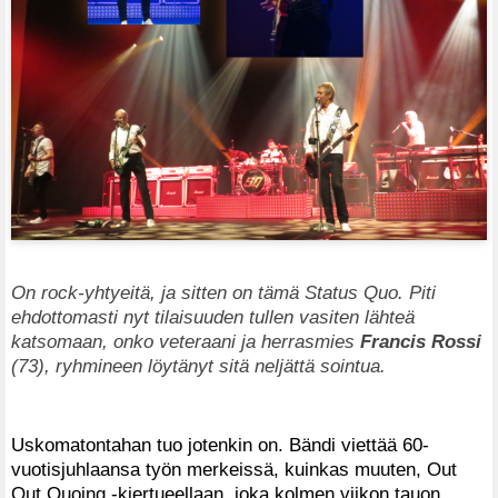
On rock-yhtyeitä, ja sitten on tämä Status Quo. Piti
ehdottomasti nyt tilaisuuden tullen vasiten lähteä
katsomaan, onko veteraani ja herrasmies
Francis Rossi
(73), ryhmineen löytänyt sitä neljättä sointua.
Uskomatontahan tuo jotenkin on. Bändi viettää 60-
vuotisjuhlaansa työn merkeissä, kuinkas muuten, Out
Out Quoing -kiertueellaan, joka kolmen viikon tauon