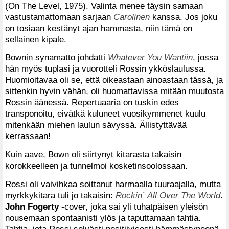
(On The Level, 1975). Valinta menee täysin samaan
vastustamattomaan sarjaan
Carolinen
kanssa. Jos joku
on tosiaan kestänyt ajan hammasta, niin tämä on
sellainen kipale.
Bownin synamatto johdatti
Whatever You Wantiin
, jossa
hän myös tuplasi ja vuorotteli Rossin ykköslaulussa.
Huomioitavaa oli se, että oikeastaan ainoastaan tässä, ja
sittenkin hyvin vähän, oli huomattavissa mitään muutosta
Rossin äänessä. Repertuaaria on tuskin edes
transponoitu, eivätkä kuluneet vuosikymmenet kuulu
mitenkään miehen laulun sävyssä. Ällistyttävää
kerrassaan!
Kuin aave, Bown oli siirtynyt kitarasta takaisin
korokkeelleen ja tunnelmoi kosketinsoolossaan.
Rossi oli vaivihkaa soittanut harmaalla tuuraajalla, mutta
myrkkykitara tuli jo takaisin:
Rockin´ All Over The World
.
John Fogerty
-cover, joka sai yli tuhatpäisen yleisön
nousemaan spontaanisti ylös ja taputtamaan tahtia.
Tahtia, jota Rossi selvästi positiivisesti hämmästyneenä