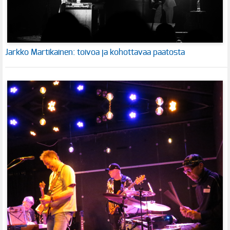
Jarkko Martikainen: toivoa ja kohottavaa paatosta