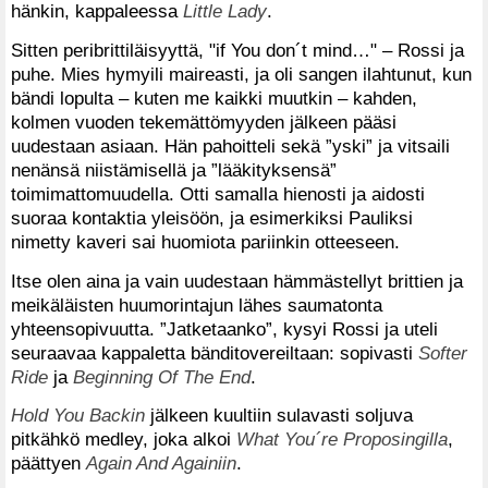
hänkin, kappaleessa
Little Lady
.
Sitten peribrittiläisyyttä, "if You don´t mind…" – Rossi ja
puhe. Mies hymyili maireasti, ja oli sangen ilahtunut, kun
bändi lopulta – kuten me kaikki muutkin – kahden,
kolmen vuoden tekemättömyyden jälkeen pääsi
uudestaan asiaan. Hän pahoitteli sekä ”yski” ja vitsaili
nenänsä niistämisellä ja ”lääkityksensä”
toimimattomuudella. Otti samalla hienosti ja aidosti
suoraa kontaktia yleisöön, ja esimerkiksi Pauliksi
nimetty kaveri sai huomiota pariinkin otteeseen.
Itse olen aina ja vain uudestaan hämmästellyt brittien ja
meikäläisten huumorintajun lähes saumatonta
yhteensopivuutta. ”Jatketaanko”, kysyi Rossi ja uteli
seuraavaa kappaletta bänditovereiltaan: sopivasti
Softer
Ride
ja
Beginning Of The End
.
Hold You Backin
jälkeen kuultiin sulavasti soljuva
pitkähkö medley, joka alkoi
What You´re Proposingilla
,
päättyen
Again And Againiin
.