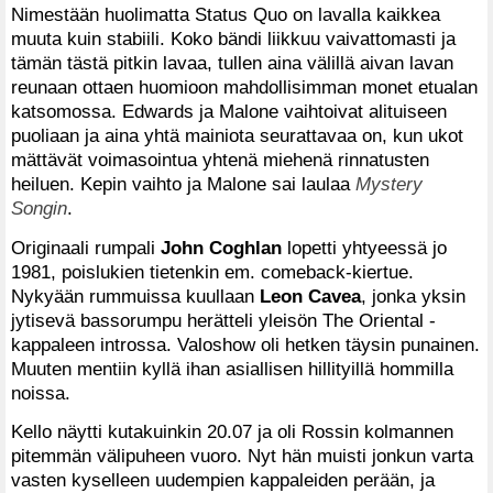
Nimestään huolimatta Status Quo on lavalla kaikkea
muuta kuin stabiili. Koko bändi liikkuu vaivattomasti ja
tämän tästä pitkin lavaa, tullen aina välillä aivan lavan
reunaan ottaen huomioon mahdollisimman monet etualan
katsomossa. Edwards ja Malone vaihtoivat alituiseen
puoliaan ja aina yhtä mainiota seurattavaa on, kun ukot
mättävät voimasointua yhtenä miehenä rinnatusten
heiluen. Kepin vaihto ja Malone sai laulaa
Mystery
Songin
.
Originaali rumpali
John Coghlan
lopetti yhtyeessä jo
1981, poislukien tietenkin em. comeback-kiertue.
Nykyään rummuissa kuullaan
Leon Cavea
, jonka yksin
jytisevä bassorumpu herätteli yleisön The Oriental -
kappaleen introssa. Valoshow oli hetken täysin punainen.
Muuten mentiin kyllä ihan asiallisen hillityillä hommilla
noissa.
Kello näytti kutakuinkin 20.07 ja oli Rossin kolmannen
pitemmän välipuheen vuoro. Nyt hän muisti jonkun varta
vasten kyselleen uudempien kappaleiden perään, ja