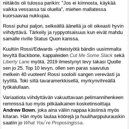
niitäkös oli tulossa parikin: ”Jos ei kiinnosta, käykää
vaikka vessassa tai oluella”, miehen mallatessa
kuorsaavaa nukkujaa.
Rossi puhui paljon, selkeällä äänellä ja oli oikeasti hyvin
viihdyttävä. Tärkeily ja ryppyotsaisuus kun eivät mahdu
samalle riville Status Quon kanssa.
Kuultiin Rossi/Edwards -yhteistyötä bändin uusimmalta
levyltä Backbone, kappaleiden
Cut Me Some Slack
sekä
Liberty Lane
myötä. 2019 ilmestynyt levy takasi Quolle
sen jo 25. Top 10 levyn, ollen sen paras saavutus
melkein 40 vuoteen! Rossi sooloili sangen verevästi ja
tyylillä. Toki sillä tavaramerkkisellä, myrkynvihreällä
työkalullaan.
Variaatiota viihdyttävän vakuuttavaan pelimannihenkeen
remmissä tuo myös pitkäaikainen kosketinsoittaja
Andrew Bown
, joka aina väliin nappaa käsiinsä myös
kitaran. Hän myös laulaa köörejä ja huuliharppulurauskin
saatiin jo
What You´re Proposingissa
.