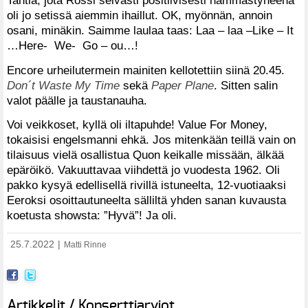
oli jo setissä aiemmin ihaillut. OK, myönnän, annoin
osani, minäkin. Saimme laulaa taas: Laa – laa –Like – It
…Here- We- Go – ou…!
Encore urheilutermein mainiten kellotettiin siinä 20.45.
Don´t Waste My Time
sekä
Paper Plane
. Sitten salin
valot päälle ja taustanauha.
Voi veikkoset, kyllä oli iltapuhde! Value For Money,
tokaisisi engelsmanni ehkä. Jos mitenkään teillä vain on
tilaisuus vielä osallistua Quon keikalle missään, älkää
epäröikö. Vakuuttavaa viihdettä jo vuodesta 1962. Oli
pakko kysyä edellisellä rivillä istuneelta, 12-vuotiaaksi
Eeroksi osoittautuneelta sälliltä yhden sanan kuvausta
koetusta showsta: ”Hyvä”! Ja oli.
25.7.2022
|
Matti Rinne
Artikkelit / Konserttiarviot