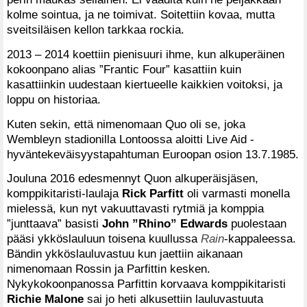
kolme sointua, ja ne toimivat. Soitettiin kovaa, mutta
sveitsiläisen kellon tarkkaa rockia.
2013 – 2014 koettiin pienisuuri ihme, kun alkuperäinen
kokoonpano alias ”Frantic Four” kasattiin kuin
kasattiinkin uudestaan kiertueelle kaikkien voitoksi, ja
loppu on historiaa.
Kuten sekin, että nimenomaan Quo oli se, joka
Wembleyn stadionilla Lontoossa aloitti Live Aid -
hyväntekeväisyystapahtuman Euroopan osion 13.7.1985.
Jouluna 2016 edesmennyt Quon alkuperäisjäsen,
komppikitaristi-laulaja
Rick Parfitt
oli varmasti monella
mielessä, kun nyt vakuuttavasti rytmiä ja komppia
”junttaava” basisti
John ”Rhino” Edwards
puolestaan
pääsi ykköslauluun toisena kuullussa
Rain
-kappaleessa.
Bändin ykköslauluvastuu kun jaettiin aikanaan
nimenomaan Rossin ja Parfittin kesken.
Nykykokoonpanossa Parfittin korvaava komppikitaristi
Richie Malone
sai jo heti alkusettiin lauluvastuuta