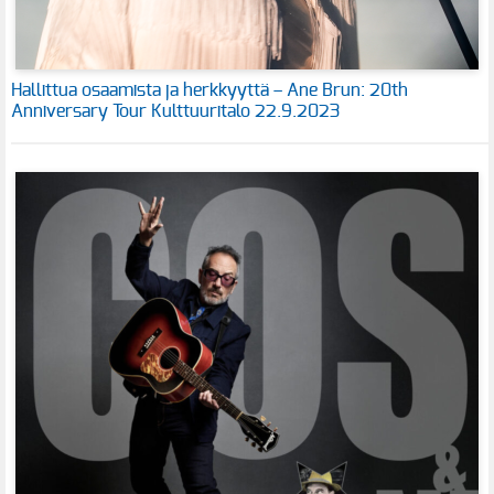
Hallittua osaamista ja herkkyyttä – Ane Brun: 20th
Anniversary Tour Kulttuuritalo 22.9.2023