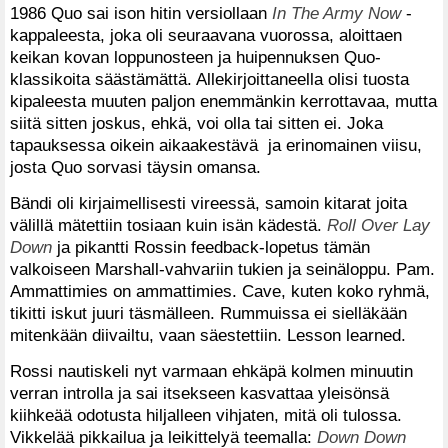
1986 Quo sai ison hitin versiollaan
In The Army Now
-
kappaleesta, joka oli seuraavana vuorossa, aloittaen
keikan kovan loppunosteen ja huipennuksen Quo-
klassikoita säästämättä. Allekirjoittaneella olisi tuosta
kipaleesta muuten paljon enemmänkin kerrottavaa, mutta
siitä sitten joskus, ehkä, voi olla tai sitten ei. Joka
tapauksessa oikein aikaakestävä ja erinomainen viisu,
josta Quo sorvasi täysin omansa.
Bändi oli kirjaimellisesti vireessä, samoin kitarat joita
välillä mätettiin tosiaan kuin isän kädestä.
Roll Over Lay
Down
ja pikantti Rossin feedback-lopetus tämän
valkoiseen Marshall-vahvariin tukien ja seinäloppu. Pam.
Ammattimies on ammattimies. Cave, kuten koko ryhmä,
tikitti iskut juuri täsmälleen. Rummuissa ei sielläkään
mitenkään diivailtu, vaan säestettiin. Lesson learned.
Rossi nautiskeli nyt varmaan ehkäpä kolmen minuutin
verran introlla ja sai itsekseen kasvattaa yleisönsä
kiihkeää odotusta hiljalleen vihjaten, mitä oli tulossa.
Vikkelää pikkailua ja leikittelyä teemalla:
Down Down