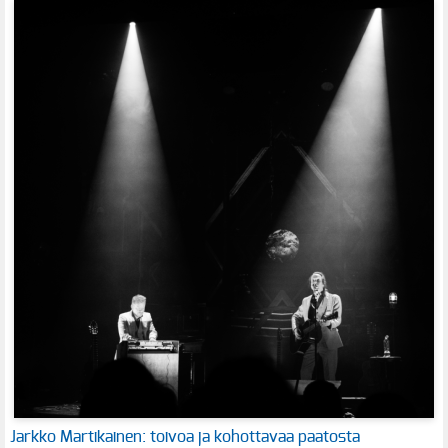
Jarkko Martikainen: toivoa ja kohottavaa paatosta