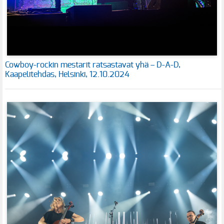
Cowboy-rockin mestarit ratsastavat yhä – D-A-D,
Kaapelitehdas, Helsinki, 12.10.2024