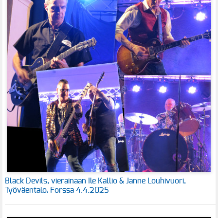
Black Devils, vierainaan Ile Kallio & Janne Louhivuori,
Työväentalo, Forssa 4.4.2025