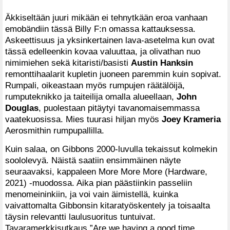
Äkkiseltään juuri mikään ei tehnytkään eroa vanhaan
emobändiin tässä Billy F:n omassa kattauksessa.
Askeettisuus ja yksinkertainen lava-asetelma kun ovat
tässä edelleenkin kovaa valuuttaa, ja olivathan nuo
nimimiehen sekä kitaristi/basisti
Austin Hanksin
remonttihaalarit kupletin juoneen paremmin kuin sopivat.
Rumpali, oikeastaan myös rumpujen räätälöijä,
rumputeknikko ja taiteilija omalla alueellaan,
John
Douglas
, puolestaan pitäytyi tavanomaisemmassa
vaatekuosissa. Mies tuurasi hiljan myös
Joey Krameria
Aerosmithin rumpupallilla.
Kuin salaa, on Gibbons 2000-luvulla tekaissut kolmekin
soololevyä. Näistä saatiin ensimmäinen näyte
seuraavaksi, kappaleen More More More (Hardware,
2021) -muodossa. Aika pian päästiinkin passeliin
menomeininkiin, ja voi vain äimistellä, kuinka
vaivattomalta Gibbonsin kitaratyöskentely ja toisaalta
täysin relevantti laulusuoritus tuntuivat.
Tavaramerkkisutkaus ”Are we having a good time