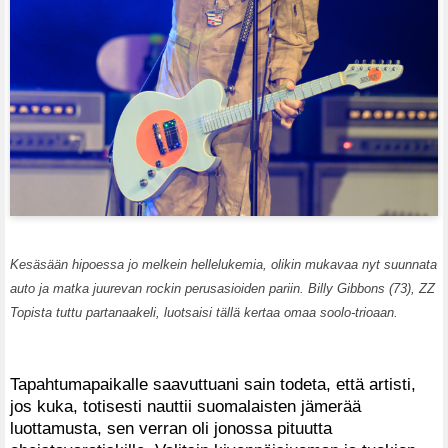
Kesäsään hipoessa jo melkein hellelukemia, olikin mukavaa nyt suunnata
auto ja matka juurevan rockin perusasioiden pariin. Billy Gibbons (73), ZZ
Topista tuttu partanaakeli, luotsaisi tällä kertaa omaa soolo-trioaan.
Tapahtumapaikalle saavuttuani sain todeta, että artisti,
jos kuka, totisesti nauttii suomalaisten jämerää
luottamusta, sen verran oli jonossa pituutta