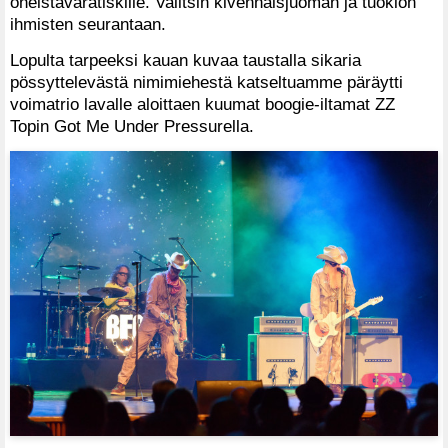
oheistavaratiskille. Valitsin kivennäisjuoman ja tuokion
ihmisten seurantaan.
Lopulta tarpeeksi kauan kuvaa taustalla sikaria
pössyttelevästä nimimiehestä katseltuamme päräytti
voimatrio lavalle aloittaen kuumat boogie-iltamat ZZ
Topin Got Me Under Pressurella.