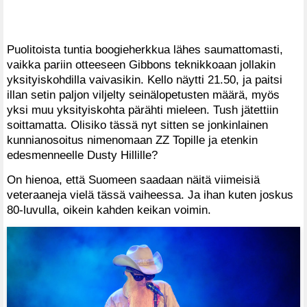
Puolitoista tuntia boogieherkkua lähes saumattomasti,
vaikka pariin otteeseen Gibbons teknikkoaan jollakin
yksityiskohdilla vaivasikin. Kello näytti 21.50, ja paitsi
illan setin paljon viljelty seinälopetusten määrä, myös
yksi muu yksityiskohta pärähti mieleen. Tush jätettiin
soittamatta. Olisiko tässä nyt sitten se jonkinlainen
kunnianosoitus nimenomaan ZZ Topille ja etenkin
edesmenneelle Dusty Hillille?
On hienoa, että Suomeen saadaan näitä viimeisiä
veteraaneja vielä tässä vaiheessa. Ja ihan kuten joskus
80-luvulla, oikein kahden keikan voimin.