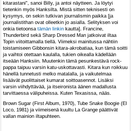
kitarastani”, sanoi Billy, ja antoi näytteen. Ja löytyi
tietenkin myös Hanksilta. Mistä sitten teknisesti on
kysymys, on sekin tutkivan journalismin paikka [ja
journalistithan ovat olleetkin jo asialla. Selityksen voi
onkia tietoonsa
tämän linkin
kautta]. Francine,
Thunderbird sekä Sharp Dressed Man jatkoivat iltaa
Topin viitoittamalla tiellä. Viimeksi mainitussa nähtiin
toistamiseen Gibbonsin kitara-akrobatiaa, kun tämä soitti
ja vaihtoi otettaan kaulalla, tukien oikealla kädellään
itseään Hanksiin. Muutenkin tämä pesunkestävä rock-
pappa taipuu varsin katu-uskottavasti. Kitara kun roikkuu
hänellä tunnetusti melko matalalla, ja vaikutelmaa
lisäävät puolittaiset kumarat soittoasennot. Lisäksi
varsin viihdyttävää, ja itseironista äänen madallusta
tarvittaessa välipuheissa. Kuten Texasissa, nääs.
Brown Sugar (First Album, 1970), Tube Snake Boogie (El
Loco, 1981) ja viimeisenä kuultu La Grange päättivät
vallan mainion iltapuhteen.