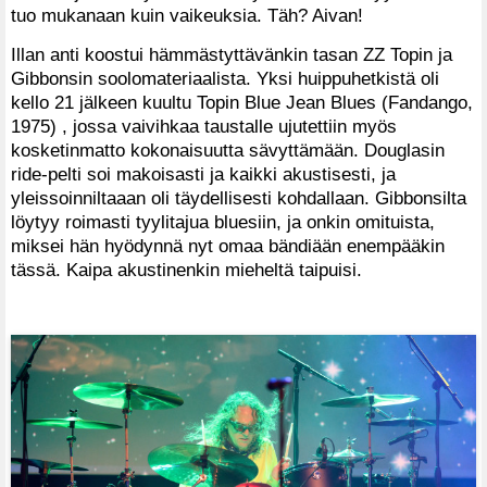
tuo mukanaan kuin vaikeuksia. Täh? Aivan!
Illan anti koostui hämmästyttävänkin tasan ZZ Topin ja
Gibbonsin soolomateriaalista. Yksi huippuhetkistä oli
kello 21 jälkeen kuultu Topin Blue Jean Blues (Fandango,
1975) , jossa vaivihkaa taustalle ujutettiin myös
kosketinmatto kokonaisuutta sävyttämään. Douglasin
ride-pelti soi makoisasti ja kaikki akustisesti, ja
yleissoinniltaaan oli täydellisesti kohdallaan. Gibbonsilta
löytyy roimasti tyylitajua bluesiin, ja onkin omituista,
miksei hän hyödynnä nyt omaa bändiään enempääkin
tässä. Kaipa akustinenkin mieheltä taipuisi.