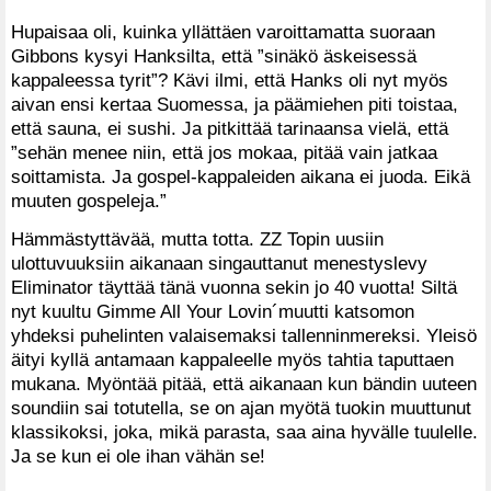
Hupaisaa oli, kuinka yllättäen varoittamatta suoraan
Gibbons kysyi Hanksilta, että ”sinäkö äskeisessä
kappaleessa tyrit”? Kävi ilmi, että Hanks oli nyt myös
aivan ensi kertaa Suomessa, ja päämiehen piti toistaa,
että sauna, ei sushi. Ja pitkittää tarinaansa vielä, että
”sehän menee niin, että jos mokaa, pitää vain jatkaa
soittamista. Ja gospel-kappaleiden aikana ei juoda. Eikä
muuten gospeleja.”
Hämmästyttävää, mutta totta. ZZ Topin uusiin
ulottuvuuksiin aikanaan singauttanut menestyslevy
Eliminator täyttää tänä vuonna sekin jo 40 vuotta! Siltä
nyt kuultu Gimme All Your Lovin´muutti katsomon
yhdeksi puhelinten valaisemaksi tallenninmereksi. Yleisö
äityi kyllä antamaan kappaleelle myös tahtia taputtaen
mukana. Myöntää pitää, että aikanaan kun bändin uuteen
soundiin sai totutella, se on ajan myötä tuokin muuttunut
klassikoksi, joka, mikä parasta, saa aina hyvälle tuulelle.
Ja se kun ei ole ihan vähän se!