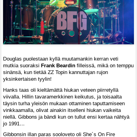
Douglas puolestaan kyllä muutamankin kerran veti
mutkia suoraksi
Frank Beardin
filleissä, mikä on temppu
sinänsä, kun tietää ZZ Topin kannuttajan rujon
yksinkertaisen tyylin!
Hanks taas oli kieltämättä hiukan veteen piirretyllä
viivalla. Hillin tavaramerkkinen keikutus, ja toisaalta
täysin turha yleisön mukaan ottaminen taputtamiseen
vinkkaamalla, olivat ainakin itselleni hiukan vaikeita
niellä. Gibbons ja bändi kun on tullut ensi kertaa nähtyä
jo 1991…
Gibbonsin illan paras sooloveto oli She´s On Fire