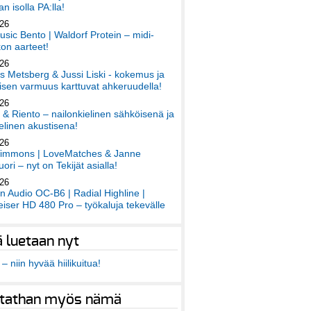
an isolla PA:lla!
026
sic Bento | Waldorf Protein – midi-
on aarteet!
026
 Metsberg & Jussi Liski - kokemus ja
sen varmuus karttuvat ahkeruudella!
026
 & Riento – nailonkielinen sähköisenä ja
elinen akustisena!
026
immons | LoveMatches & Janne
ori – nyt on Tekijät asialla!
026
an Audio OC-B6 | Radial Highline |
iser HD 480 Pro – työkaluja tekevälle
ä luetaan nyt
– niin hyvää hiilikuitua!
tathan myös nämä