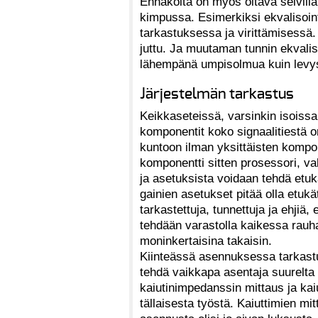
Ennakolta on myös oltava selvillä
kimpussa. Esimerkiksi ekvalisoint
tarkastuksessa ja virittämisessä
juttu. Ja muutaman tunnin ekvalis
lähempänä umpisolmua kuin levy
Järjestelmän tarkastus
Keikkaseteissä, varsinkin isoissa,
komponentit koko signaalitiestä o
kuntoon ilman yksittäisten kompon
komponentti sitten prosessori, vahv
ja asetuksista voidaan tehdä etu
gainien asetukset pitää olla etukät
tarkastettuja, tunnettuja ja ehjiä
tehdään varastolla kaikessa rauha
moninkertaisina takaisin.
Kiinteässä asennuksessa tarkastu
tehdä vaikkapa asentaja suurelta 
kaiutinimpedanssin mittaus ja kai
tällaisesta työstä. Kaiuttimien m