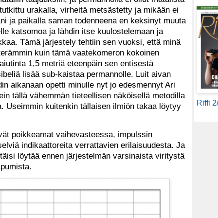
tutkittu urakalla, virheitä metsästetty ja mikään ei
uani ja paikalla saman todenneena en keksinyt muuta
lle katsomoa ja lähdin itse kuulostelemaan ja
kkaa. Tämä järjestely tehtiin sen vuoksi, että minä
ketterämmin kuin tämä vaatekomeron kokoinen
iutinta 1,5 metriä eteenpäin sen entisestä
ibeliä lisää sub-kaistaa permannolle. Luit aivan
in aikanaan opetti minulle nyt jo edesmennyt Ari
ein tällä vähemmän tieteellisen näköisellä metodilla
Riffi 
. Useimmin kuitenkin tällaisen ilmiön takaa löytyy
lvät poikkeamat vaihevasteessa, impulssin
lviä indikaattoreita verrattavien erilaisuudesta. Ja
täisi löytää ennen järjestelmän varsinaista viritystä
apumista.