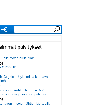
eimmat päivitykset
6
– niin hyvää hiilikuitua!
026
e OR60 UK
6
x Cognio – älylaitteista koottava
elmä
6
ofessor Simble Overdrive Mk2 –
ta soundia jo toisessa polvessa
026
auhanen – isojen tähtien kiertueilla