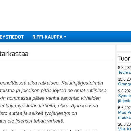
EYSTIEDOT
RIFFI-KAUPPA
 tarkastaa
Tuor
8.8.202
Techra 
15.6.2
enneltäessä aika ratkaisee. Kaiutinjärjestelmän
Orang
oistoa ja jokaisen pitää löytää ne omat rutiininsa
9.6.202
Symetri
säkin hommassa pätee vanha sanonta: virheiden
järjest
n, ei käy myöskään virheitä, ehkä. Ajan kanssa
6.6.202
Mad Pr
sto auttaa ja selkeä työjärjestys on
maukas
an ole lisenssi tehdä virheitä.
20.5.2
Ville K