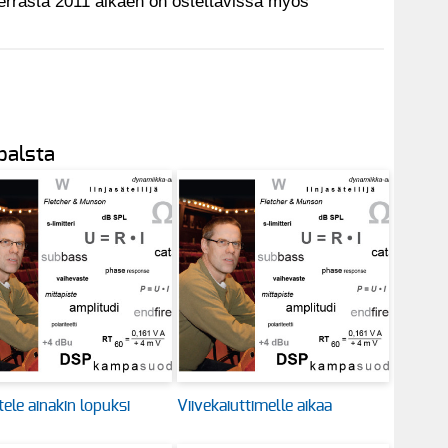
kerrasta 2011 alkaen on ostettavissa myös
 palsta
ele ainakin lopuksi
Viivekaiuttimelle aikaa