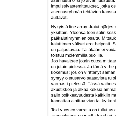
asennusta olisi jo aivan luksusta.
impulssivastemittaukset, jotka osi
asennusryhmän tehtävien kanssa. T
auttavat.
Nykyisiä line array -kaiutinjärje
yksittäin. Yleensä teen salin kes
pääkaiutinryhmien osalta. Mittau
kaiuttimen väliset erot helposti. 
on paljastavaa. Tälläkään ei void
toistuu molemmilla puolilla.
Jos havaitsee jotain outoa mittaam
on jotain pielessä. Ja tämä virhe
kokemus: jos on virittänyt saman
syntyy oletusarvo saatavista tulok
varmasti pielessä. Tässä vaihees
akustikkoa ja alkaa keksiä ammat
salin poikkeavuudesta kaikkiin mu
kannattaa aloittaa vian tai kytke
Toki vuosien varrella on tullut u
asennuksessa parvella tukehtui mat