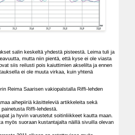
set salin keskeltä yhdestä pisteestä. Leima tuli ja
avuutta, mutta niin pientä, että kyse ei ole viasta
at siis reilusti pois kaiuttimien akselilta ja ennen
ttauksella ei ole muuta virkaa, kuin yhtenä
erin Reima Saarisen vakiopalstalla Riffi-lehden
amaa aihepiiriä käsitteleviä artikkeleita sekä
painetusta Riffi-lehdestä.
aupat ja hyvin varustetut soitinliikkeet kautta maan.
ta myös suoraan kustantajalta näillä sivuilla olevan