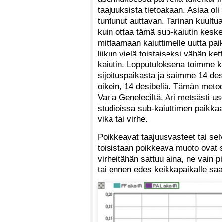
taajuuksista tietoakaan. Asiaa oli 
tuntunut auttavan. Tarinan kuult
kuin ottaa tämä sub-kaiutin keske
mittaamaan kaiuttimelle uutta pai
liikun vielä toistaiseksi vähän 
kaiutin. Lopputuloksena toimme ka
sijoituspaikasta ja saimme 14 des
oikein, 14 desibeliä. Tämän metod
Varla Geneleciltä. Ari metsästi us
studioissa sub-kaiuttimen paikkaa
vika tai virhe.
Poikkeavat taajuusvasteet tai se
toisistaan poikkeava muoto ovat se
virheitähän sattuu aina, ne vain pi
tai ennen edes keikkapaikalle sa