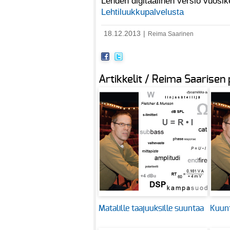
Lehden digitaalinen versio vuosi
Lehtiluukkupalvelusta
18.12.2013
|
Reima Saarinen
Artikkelit / Reima Saarisen
Matalille taajuuksille suuntaa
Kuunt