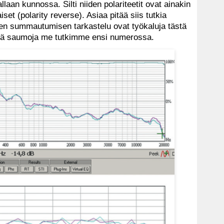
allaan kunnossa. Silti niiden polariteetit ovat ainakin
set (polarity reverse). Asiaa pitää siis tutkia
en summautumisen tarkastelu ovat työkaluja tästä
isiä saumoja me tutkimme ensi numerossa.