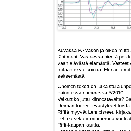
Kuvassa PA vasen ja oikea mittauk
läpi meni. Vasteessa pientä poikke
vaan elävästä elämästä. Vasteet ov
mitään ekvalisointia. Eli näillä mi
seitsemästä
Oheinen teksti on julkaistu alunp
painetussa numerossa 5/2010.
Vaikuttiko juttu kiinnostavalta? S
Reiman tuoreet evästykset löydät 
Riffiä myyvät Lehtipisteet, kirjak
Lehteä sekä irtonumeroita voi tila
Riffi-kaupan kautta.