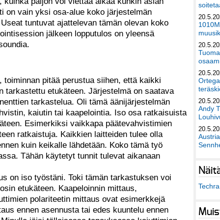
, kuinka paljon voi viettää aikaa kunkin asian
soiteta
i on vain yksi osa-alue koko järjestelmän
20.5.2
. Useat tuntuvat ajattelevan tämän olevan koko
1010Mu
ointisession jälkeen lopputulos on yleensä
muusik
soundia.
20.5.2
Tuomas
osaami
20.5.2
 toiminnan pitää perustua siihen, että kaikki
Ortega
teräski
n tarkastettu etukäteen. Järjestelmä on saatava
enttien tarkastelua. Oli tämä äänijärjestelmän
20.5.2
Andy T
istin, kaiutin tai kaapelointia. Iso osa ratkaisuista
Louhivu
käteen. Esimerkiksi vaikkapa päätevahvistimien
20.5.2
een ratkaistuja. Kaikkien laitteiden tulee olla
Austri
, ennen kuin keikalle lähdetään. Koko tämä työ
Sennhe
ssa. Tähän käytetyt tunnit tulevat aikanaan
Näit
s on iso työstäni. Toki tämän tarkastuksen voi
Techra 
osin etukäteen. Kaapeloinnin mittaus,
uttimien polariteetin mittaus ovat esimerkkejä
ittaus ennen asennusta tai edes kuuntelu ennen
Muis