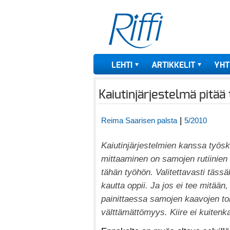
LEHTI
ARTIKKELIT
YHT
Kaiutinjärjestelmä pitää
|
Reima Saarisen palsta
5/2010
Kaiutinjärjestelmien kanssa työsk
mittaaminen on samojen rutiinien t
tähän työhön. Valitettavasti täs
kautta oppii. Ja jos ei tee mitää
painittaessa samojen kaavojen toi
välttämättömyys. Kiire ei kuitenka