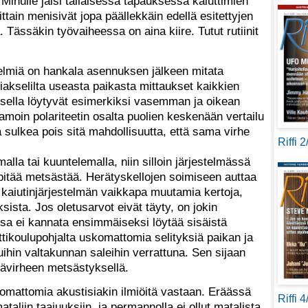
 Minulle jäisi tällaisessa tapauksessa kaiuttimien
ttain menisivät jopa päällekkäin edellä esitettyjen
ässäkin työvaiheessa on aina kiire. Tutut rutiinit
stelmiä on hankala asennuksen jälkeen mitata
kiakselilta useasta paikasta mittaukset kaikkien
ksella löytyvät esimerkiksi vasemman ja oikean
Samoin polariteetin osalta puolien keskenään vertailu
a sulkea pois sitä mahdollisuutta, että sama virhe
Riffi 
alla tai kuuntelemalla, niin silloin järjestelmässä
 pitää metsästää. Herätyskellojen soimiseen auttaa
 kaiutinjärjestelmän vaikkapa muutamia kertoja,
sista. Jos oletusarvot eivät täyty, on jokin
sa ei kannata ensimmäiseksi löytää sisäistä
tikoulupohjalta uskomattomia selityksiä paikan ja
ihin valtakunnan saleihin verrattuna. Sen sijaan
ntävirheen metsästyksellä.
skomattomia akustisiakin ilmiöitä vastaan. Eräässä
Riffi 
aliin taajuuksiin, ja permannolla ei ollut matalista