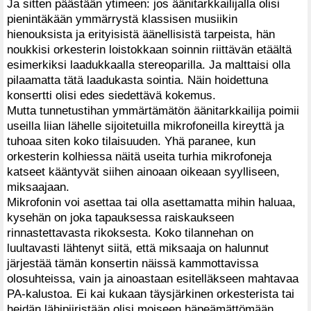
Ja sitten päästään ytimeen: jos äänitarkkailijalla olisi
pienintäkään ymmärrystä klassisen musiikin
hienouksista ja erityisistä äänellisistä tarpeista, hän
noukkisi orkesterin loistokkaan soinnin riittävän etäältä
esimerkiksi laadukkaalla stereoparilla. Ja malttaisi olla
pilaamatta tätä laadukasta sointia. Näin hoidettuna
konsertti olisi edes siedettävä kokemus.
Mutta tunnetustihan ymmärtämätön äänitarkkailija poimii
useilla liian lähelle sijoitetuilla mikrofoneilla kireyttä ja
tuhoaa siten koko tilaisuuden. Yhä paranee, kun
orkesterin kolhiessa näitä useita turhia mikrofoneja
katseet kääntyvät siihen ainoaan oikeaan syylliseen,
miksaajaan.
Mikrofonin voi asettaa tai olla asettamatta mihin haluaa,
kysehän on joka tapauksessa raiskaukseen
rinnastettavasta rikoksesta. Koko tilannehan on
luultavasti lähtenyt siitä, että miksaaja on halunnut
järjestää tämän konsertin näissä kammottavissa
olosuhteissa, vain ja ainoastaan esitelläkseen mahtavaa
PA-kalustoa. Ei kai kukaan täysjärkinen orkesterista tai
heidän lähipiiristään olisi moiseen häpeämättömään