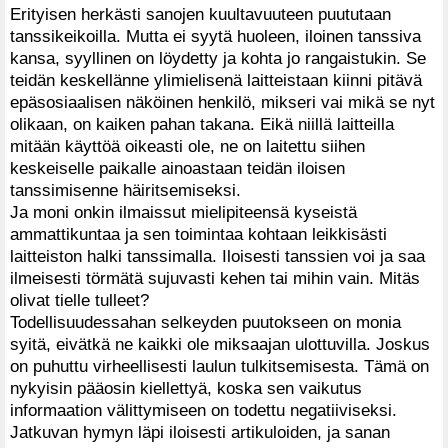
Erityisen herkästi sanojen kuultavuuteen puututaan
tanssikeikoilla. Mutta ei syytä huoleen, iloinen tanssiva
kansa, syyllinen on löydetty ja kohta jo rangaistukin. Se
teidän keskellänne ylimielisenä laitteistaan kiinni pitävä
epäsosiaalisen näköinen henkilö, mikseri vai mikä se nyt
olikaan, on kaiken pahan takana. Eikä niillä laitteilla
mitään käyttöä oikeasti ole, ne on laitettu siihen
keskeiselle paikalle ainoastaan teidän iloisen
tanssimisenne häiritsemiseksi.
Ja moni onkin ilmaissut mielipiteensä kyseistä
ammattikuntaa ja sen toimintaa kohtaan leikkisästi
laitteiston halki tanssimalla. Iloisesti tanssien voi ja saa
ilmeisesti törmätä sujuvasti kehen tai mihin vain. Mitäs
olivat tielle tulleet?
Todellisuudessahan selkeyden puutokseen on monia
syitä, eivätkä ne kaikki ole miksaajan ulottuvilla. Joskus
on puhuttu virheellisesti laulun tulkitsemisesta. Tämä on
nykyisin pääosin kiellettyä, koska sen vaikutus
informaation välittymiseen on todettu negatiiviseksi.
Jatkuvan hymyn läpi iloisesti artikuloiden, ja sanan