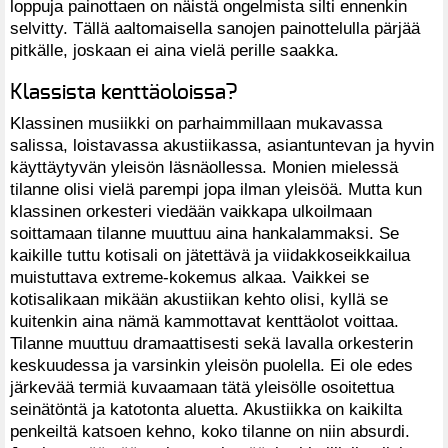
loppuja painottaen on näistä ongelmista silti ennenkin
selvitty. Tällä aaltomaisella sanojen painottelulla pärjää
pitkälle, joskaan ei aina vielä perille saakka.
Klassista kenttäoloissa?
Klassinen musiikki on parhaimmillaan mukavassa
salissa, loistavassa akustiikassa, asiantuntevan ja hyvin
käyttäytyvän yleisön läsnäollessa. Monien mielessä
tilanne olisi vielä parempi jopa ilman yleisöä. Mutta kun
klassinen orkesteri viedään vaikkapa ulkoilmaan
soittamaan tilanne muuttuu aina hankalammaksi. Se
kaikille tuttu kotisali on jätettävä ja viidakkoseikkailua
muistuttava extreme-kokemus alkaa. Vaikkei se
kotisalikaan mikään akustiikan kehto olisi, kyllä se
kuitenkin aina nämä kammottavat kenttäolot voittaa.
Tilanne muuttuu dramaattisesti sekä lavalla orkesterin
keskuudessa ja varsinkin yleisön puolella. Ei ole edes
järkevää termiä kuvaamaan tätä yleisölle osoitettua
seinätöntä ja katotonta aluetta. Akustiikka on kaikilta
penkeiltä katsoen kehno, koko tilanne on niin absurdi.