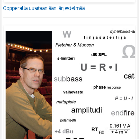
Oopperalla uusitaan äänijärjestelmää