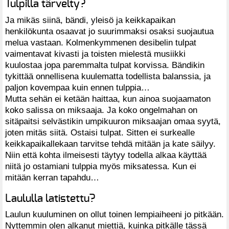
Tulpilla tärvelty?
Ja mikäs siinä, bändi, yleisö ja keikkapaikan
henkilökunta osaavat jo suurimmaksi osaksi suojautua
melua vastaan. Kolmenkymmenen desibelin tulpat
vaimentavat kivasti ja toisten mielestä musiikki
kuulostaa jopa paremmalta tulpat korvissa. Bändikin
tykittää onnellisena kuulematta todellista balanssia, ja
paljon kovempaa kuin ennen tulppia…
Mutta sehän ei ketään haittaa, kun ainoa suojaamaton
koko salissa on miksaaja. Ja koko ongelmahan on
sitäpaitsi selvästikin umpikuuron miksaajan omaa syytä,
joten mitäs siitä. Ostaisi tulpat. Sitten ei surkealle
keikkapaikallekaan tarvitse tehdä mitään ja kate säilyy.
Niin että kohta ilmeisesti täytyy todella alkaa käyttää
niitä jo ostamiani tulppia myös miksatessa. Kun ei
mitään kerran tapahdu…
Laululla latistettu?
Laulun kuuluminen on ollut toinen lempiaiheeni jo pitkään.
Nyttemmin olen alkanut miettiä, kuinka pitkälle tässä