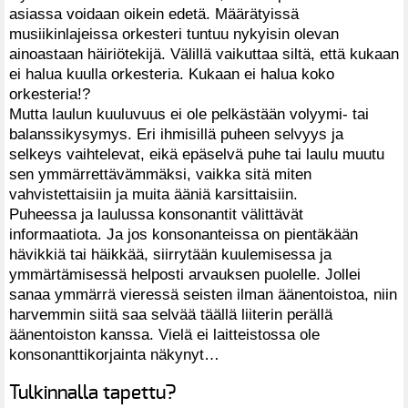
asiassa voidaan oikein edetä. Määrätyissä
musiikinlajeissa orkesteri tuntuu nykyisin olevan
ainoastaan häiriötekijä. Välillä vaikuttaa siltä, että kukaan
ei halua kuulla orkesteria. Kukaan ei halua koko
orkesteria!?
Mutta laulun kuuluvuus ei ole pelkästään volyymi- tai
balanssikysymys. Eri ihmisillä puheen selvyys ja
selkeys vaihtelevat, eikä epäselvä puhe tai laulu muutu
sen ymmärrettävämmäksi, vaikka sitä miten
vahvistettaisiin ja muita ääniä karsittaisiin.
Puheessa ja laulussa konsonantit välittävät
informaatiota. Ja jos konsonanteissa on pientäkään
hävikkiä tai häikkää, siirrytään kuulemisessa ja
ymmärtämisessä helposti arvauksen puolelle. Jollei
sanaa ymmärrä vieressä seisten ilman äänentoistoa, niin
harvemmin siitä saa selvää täällä liiterin perällä
äänentoiston kanssa. Vielä ei laitteistossa ole
konsonanttikorjainta näkynyt…
Tulkinnalla tapettu?