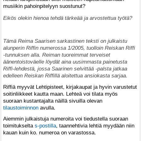
musiikin pahoinpitelyyn suostunut?
Eikös olekin hienoa tehdä tärkeää ja arvostettua työtä?
Tämä Reima Saarisen sarkastinen teksti on julkaistu
alunperin Riffin numerossa 1/2005, tuolloin Reiskan Riffi
-tunnuksen alla. Reiman tuoreimmat terveiset
äänentoistoväelle löydät aina uusimmasta painetusta
Riffi-lehdestä, jossa Saarinen selvittää -palsta jatkaa
edelleen Reiskan Riffillä aloitettua ansiokasta sarjaa.
Riffiä myyvät Lehtipisteet, kirjakaupat ja hyvin varustetut
soitinliikkeet kautta maan. Lehteä voi tilata myös
suoraan kustantajalta näillä sivuilla olevan
tilaustoiminnon
avulla.
Aiemmin julkaistuja numeroita voi tiedustella suoraan
toimitukselta
s-postilla
, taannehtivia lehtiä myydään niin
kauan kuin ko. numeroa on varastossa.