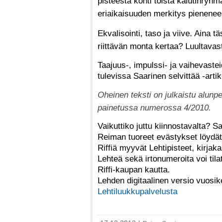
pisteestä kohti toista kaiutinryh
eriaikaisuuden merkitys pienenee
Ekvalisointi, taso ja viive. Aina 
riittävän monta kertaa? Luultavast
Taajuus-, impulssi- ja vaihevaste
tulevissa Saarinen selvittää -art
Oheinen teksti on julkaistu alunp
painetussa numerossa 4/2010.
Vaikuttiko juttu kiinnostavalta? S
Reiman tuoreet evästykset löydät 
Riffiä myyvät Lehtipisteet, kirjak
Lehteä sekä irtonumeroita voi tila
Riffi-kaupan kautta.
Lehden digitaalinen versio vuosi
Lehtiluukkupalvelusta