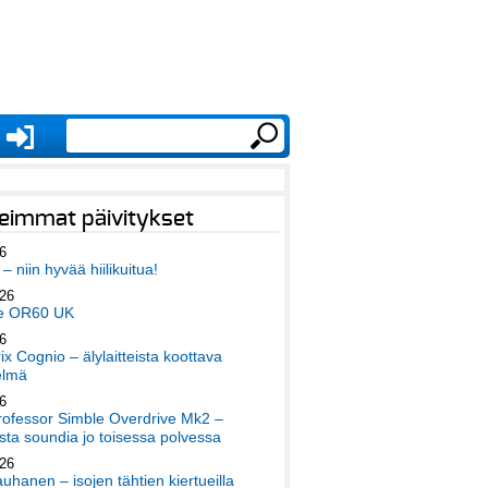
eimmat päivitykset
6
– niin hyvää hiilikuitua!
026
e OR60 UK
6
x Cognio – älylaitteista koottava
elmä
6
ofessor Simble Overdrive Mk2 –
ta soundia jo toisessa polvessa
026
auhanen – isojen tähtien kiertueilla