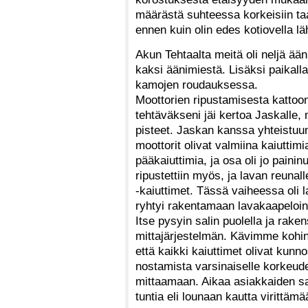
määrästä suhteessa korkeisiin taa
ennen kuin olin edes kotiovella l
Akun Tehtaalta meitä oli neljä ää
kaksi äänimiestä. Lisäksi paikalla
kamojen roudauksessa.
Moottorien ripustamisesta kattoon
tehtäväkseni jäi kertoa Jaskalle,
pisteet. Jaskan kanssa yhteistuum
moottorit olivat valmiina kaiutti
pääkaiuttimia, ja osa oli jo painin
ripustettiin myös, ja lavan reunalle
-kaiuttimet. Tässä vaiheessa oli l
ryhtyi rakentamaan lavakaapeloint
Itse pysyin salin puolella ja rake
mittajärjestelmän. Kävimme kohina
että kaikki kaiuttimet olivat kun
nostamista varsinaiselle korkeude
mittaamaan. Aikaa asiakkaiden sa
tuntia eli lounaan kautta virittämä