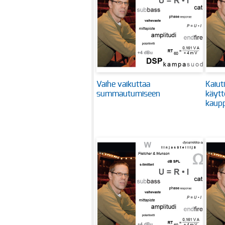
Vaihe vaikuttaa
Kaiut
summautumiseen
käytt
kaupp