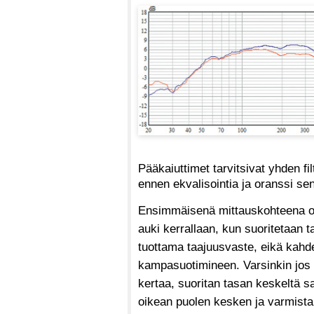
Pääkaiuttimet tarvitsivat yhden f
ennen ekvalisointia ja oranssi sen
Ensimmäisenä mittauskohteena oli
auki kerrallaan, kun suoritetaan 
tuottama taajuusvaste, eikä kahde
kampasuotimineen. Varsinkin jos 
kertaa, suoritan tasan keskeltä s
oikean puolen kesken ja varmistan