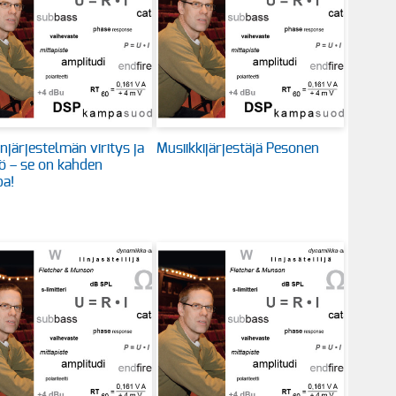
injärjestelmän viritys ja
Musiikkijärjestäjä Pesonen
ö – se on kahden
a!