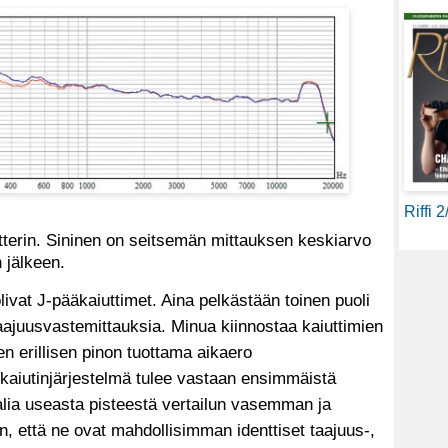
Riffi 
iltterin. Sininen on seitsemän mittauksen keskiarvo
 jälkeen.
vat J-pääkaiuttimet. Aina pelkästään toinen puoli
taajuusvastemittauksia. Minua kiinnostaa kaiuttimien
n erillisen pinon tuottama aikaero
kaiutinjärjestelmä tulee vastaan ensimmäistä
alia useasta pisteestä vertailun vasemman ja
, että ne ovat mahdollisimman identtiset taajuus-,