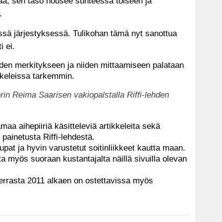
mää, sen taso nousee suhteessa toiseen ja
.
tässä järjestyksessä.
Tulikohan tämä nyt sanottua
i ei.
iden merkitykseen ja niiden mittaamiseen palataan
ikkeleissa tarkemmin.
erin Reima Saarisen vakiopalstalla Riffi-lehden
amaa aihepiiriä käsitteleviä artikkeleita sekä
painetusta Riffi-lehdestä.
aupat ja hyvin varustetut soitinliikkeet kautta maan.
ta myös suoraan kustantajalta näillä sivuilla olevan
kerrasta 2011 alkaen on ostettavissa myös