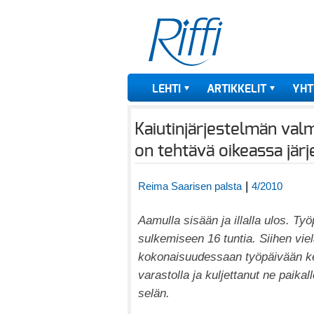
LEHTI
ARTIKKELIT
YHT
Kaiutinjärjestelmän val
on tehtävä oikeassa jär
|
Reima Saarisen palsta
4/2010
Aamulla sisään ja illalla ulos. Ty
sulkemiseen 16 tuntia. Siihen vie
kokonaisuudessaan työpäivään ker
varastolla ja kuljettanut ne paikal
selän.