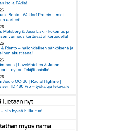
an isolla PA:lla!
026
sic Bento | Waldorf Protein – midi-
on aarteet!
026
 Metsberg & Jussi Liski - kokemus ja
sen varmuus karttuvat ahkeruudella!
026
 & Riento – nailonkielinen sähköisenä ja
elinen akustisena!
026
immons | LoveMatches & Janne
ori – nyt on Tekijät asialla!
026
an Audio OC-B6 | Radial Highline |
iser HD 480 Pro – työkaluja tekevälle
ä luetaan nyt
– niin hyvää hiilikuitua!
tathan myös nämä