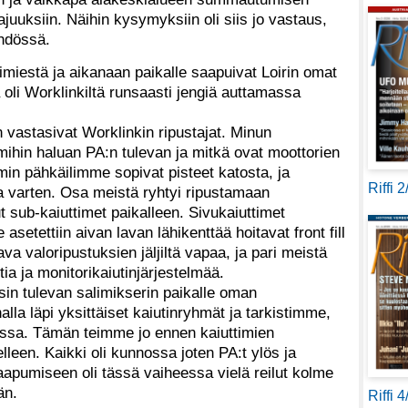
juuksiin. Näihin kysymyksiin oli siis jo vastaus,
ähdössä.
nimiestä ja aikanaan paikalle saapuivat Loirin omat
 oli Worklinkiltä runsaasti jengiä auttamassa
 vastasivat Worklinkin ripustajat. Minun
 mihin haluan PA:n tulevan ja mitkä ovat moottorien
in pähkäilimme sopivat pisteet katosta, ja
Riffi 
mia varten. Osa meistä ryhtyi ripustamaan
ut sub-kaiuttimet paikalleen. Sivukaiuttimet
 asetettiin aivan lavan lähikenttää hoitavat front fill
ava valoripustuksien jäljiltä vapaa, ja pari meistä
ia ja monitorikaiutinjärjestelmää.
nsin tulevan salimikserin paikalle oman
lla läpi yksittäiset kaiutinryhmät ja tarkistimme,
nossa. Tämän teimme jo ennen kaiuttimien
lleen. Kaikki oli kunnossa joten PA:t ylös ja
apumiseen oli tässä vaiheessa vielä reilut kolme
än.
Riffi 