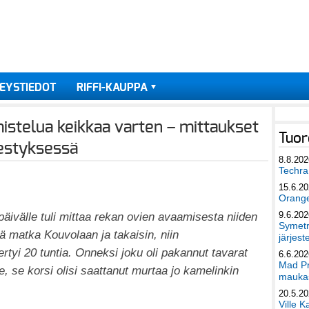
EYSTIEDOT
RIFFI-KAUPPA
mistelua keikkaa varten – mittaukset
Tuor
jestyksessä
8.8.202
Techra 
15.6.2
Orang
öpäivälle tuli mittaa rekan ovien avaamisesta niiden
9.6.202
Symetri
lä matka Kouvolaan ja takaisin, niin
järjest
tyi 20 tuntia. Onneksi joku oli pakannut tavarat
6.6.202
Mad Pr
le, se korsi olisi saattanut murtaa jo kamelinkin
maukas
20.5.2
Ville K