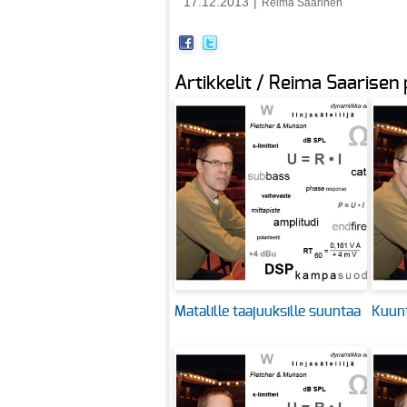
17.12.2013
|
Reima Saarinen
Artikkelit / Reima Saarisen
Matalille taajuuksille suuntaa
Kuunt