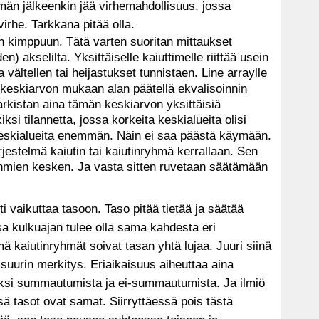
män jälkeenkin jää virhemahdollisuus, jossa
irhe. Tarkkana pitää olla.
n kimppuun. Tätä varten suoritan mittaukset
n) akselilta. Yksittäiselle kaiuttimelle riittää usein
 vältellen tai heijastukset tunnistaen. Line arraylle
n keskiarvon mukaan alan päätellä ekvalisoinnin
Tarkistan aina tämän keskiarvon yksittäisiä
ksi tilannetta, jossa korkeita keskialueita olisi
 keskialueita enemmän. Näin ei saa päästä käymään.
rjestelmä kaiutin tai kaiutinryhmä kerrallaan. Sen
yhmien kesken. Ja vasta sitten ruvetaan säätämään
i vaikuttaa tasoon. Taso pitää tietää ja säätää
sa kulkuajan tulee olla sama kahdesta eri
 kaiutinryhmät soivat tasan yhtä lujaa. Juuri siinä
uurin merkitys. Eriaikaisuus aiheuttaa aina
si summautumista ja ei-summautumista. Ja ilmiö
ä tasot ovat samat. Siirryttäessä pois tästä