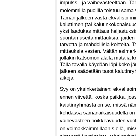
impulssi- ja vaihevasteeltaan. Tä
molemmilla puolilla toistuu sama v
Tämän jälkeen vasta ekvalisoinni
kaiuttimen (tai kaiutinkokonaisuude
yksi laadukas mittaus heijastuksia
suoritan useita mittauksia, joide
tarvetta ja mahdollisia kohteita. 
mittauksia vasten. Vältän esimerki
jollakin katsomon alalla matalia
Tällä tavalla käydään läpi koko jä
jälkeen säädetään tasot kaiutinr
aikoja.
Syy on yksinkertainen: ekvalisoint
ennen viivettä, koska paikka, jos
kaiutinryhmästä on se, missä nämä
kohdassa samanaikaisuudella on s
vaihevasteen poikkeavuuden vuok
on voimakkaimmillaan siellä, miss