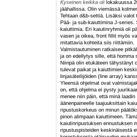
Kyseinen keikka oli
lokakuussa 200
jäähallissa. Olin viemässä kolme
Tehtaan d&b-settiä. Lisäksi valot 
Pää- ja sub-kaiuttimina J-series. 
kaiuttimia. Eri kaiutinryhmiä oli 
vasen ja oikea, front fillit myös v
mitattavia kohteita siis riittämiin.
Valmistautuminen ratkaisee pitkä
ja on edellytys sille, että homma
Niinpä olin etukäteen tähystänyt 
tulevat paikat ja kaiuttimien kesk
linjasäteilijöiden (line array) kans
Yleensä ohjelmat ovat valmistaja
on, että ohjelma ei pysty juurik
menee niin päin, että minä laadin
äänenpaineelle taajuuksittain kaiu
ripustuskorkeus on minun päätök
pinon alimpaan kaiuttimeen. Tämän
kaiutinripustuksen ennustuksen m
ripustuspisteiden keskinäisestä e
korostuksesta etäisyyden mukaa