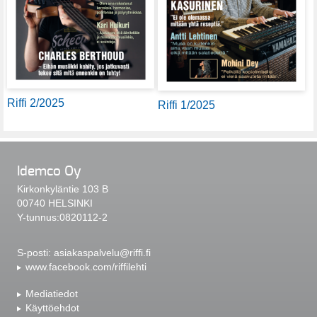
Riffi 2/2025
Riffi 1/2025
Idemco Oy
Kirkonkyläntie 103 B
00740 HELSINKI
Y-tunnus:0820112-2
S-posti:
asiakaspalvelu@riffi.fi
www.facebook.com/riffilehti
Mediatiedot
Käyttöehdot