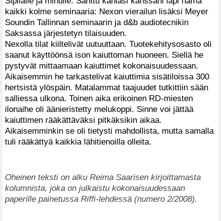
Sipilälle ja minulle. Santtu kahlasi kanssani läpi nämä
kaikki kolme seminaaria: Nexon vierailun lisäksi Meyer
Soundin Tallinnan seminaarin ja d&b audiotecnikin
Saksassa järjestetyn tilaisuuden.
Nexolla tilat kiiltelivät uutuuttaan. Tuotekehitysosasto oli
saanut käyttöönsä ison kaiuttoman huoneen. Siellä he
pystyvät mittaamaan kaiuttimet kokonaisuudessaan.
Aikaisemmin he tarkastelivat kaiuttimia sisätiloissa 300
hertsistä ylöspäin. Matalammat taajuudet tutkittiin sään
salliessa ulkona. Toinen aika erikoinen RD-miesten
ilonaihe oli äänieristetty melukoppi. Sinne voi jättää
kaiuttimen rääkättäväksi pitkäksikin aikaa.
Aikaisemminkin se oli tietysti mahdollista, mutta samalla
tuli rääkättyä kaikkia lähitienoilla olleita.
Oheinen teksti on alku Reima Saarisen kirjoittamasta
kolumnista, joka on julkaistu kokonaisuudessaan
paperille painetussa Riffi-lehdessä (numero 2/2008).