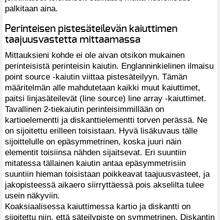
palkitaan aina.
Perinteisen pistesäteilevän kaiuttimen
taajuusvastetta mittaamassa
Mittauksieni kohde ei ole aivan otsikon mukainen
perinteisistä perinteisin kaiutin. Englanninkielinen ilmaisu
point source -kaiutin viittaa pistesäteilyyn. Tämän
määritelmän alle mahdutetaan kaikki muut kaiuttimet,
paitsi linjasäteilevät (line source) line array -kaiuttimet.
Tavallinen 2-tiekaiutin perinteisimmillään on
kartioelementti ja diskanttielementti torven perässä. Ne
on sijoitettu erilleen toisistaan. Hyvä lisäkuvaus tälle
sijoittelulle on epäsymmetrinen, koska juuri näin
elementit toisiinsa nähden sijaitsevat. Eri suuntiin
mitatessa tällainen kaiutin antaa epäsymmetrisiin
suuntiin hieman toisistaan poikkeavat taajuusvasteet, ja
jakopisteessä aikaero siirryttäessä pois akselilta tulee
usein näkyviin.
Koaksiaalisessa kaiuttimessa kartio ja diskantti on
sijoitettu niin, että säteilypiste on symmetrinen. Diskantin