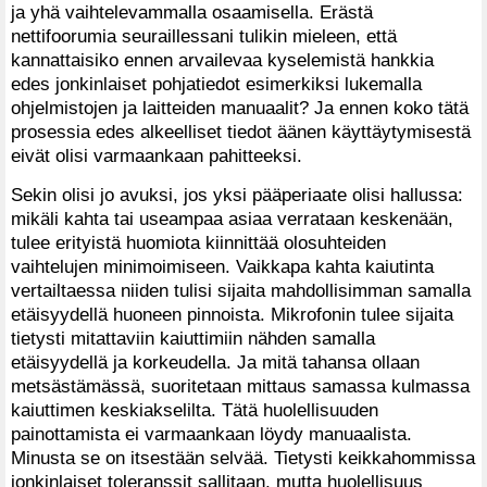
ja yhä vaihtelevammalla osaamisella. Erästä
nettifoorumia seuraillessani tulikin mieleen, että
kannattaisiko ennen arvailevaa kyselemistä hankkia
edes jonkinlaiset pohjatiedot esimerkiksi lukemalla
ohjelmistojen ja laitteiden manuaalit? Ja ennen koko tätä
prosessia edes alkeelliset tiedot äänen käyttäytymisestä
eivät olisi varmaankaan pahitteeksi.
Sekin olisi jo avuksi, jos yksi pääperiaate olisi hallussa:
mikäli kahta tai useampaa asiaa verrataan keskenään,
tulee erityistä huomiota kiinnittää olosuhteiden
vaihtelujen minimoimiseen. Vaikkapa kahta kaiutinta
vertailtaessa niiden tulisi sijaita mahdollisimman samalla
etäisyydellä huoneen pinnoista. Mikrofonin tulee sijaita
tietysti mitattaviin kaiuttimiin nähden samalla
etäisyydellä ja korkeudella. Ja mitä tahansa ollaan
metsästämässä, suoritetaan mittaus samassa kulmassa
kaiuttimen keskiakselilta. Tätä huolellisuuden
painottamista ei varmaankaan löydy manuaalista.
Minusta se on itsestään selvää. Tietysti keikkahommissa
jonkinlaiset toleranssit sallitaan, mutta huolellisuus