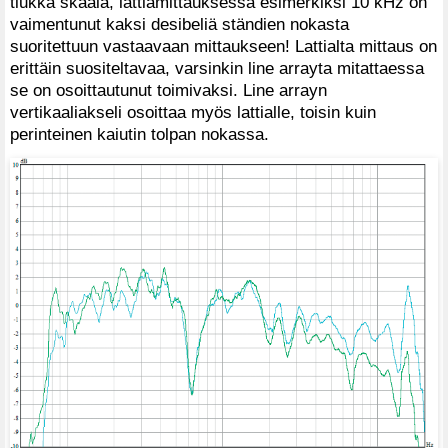
tiukka skaala, lattiamittauksessa esimerkiksi 10 kHz on
vaimentunut kaksi desibeliä ständien nokasta
suoritettuun vastaavaan mittaukseen! Lattialta mittaus on
erittäin suositeltavaa, varsinkin line arrayta mitattaessa
se on osoittautunut toimivaksi. Line arrayn
vertikaaliakseli osoittaa myös lattialle, toisin kuin
perinteinen kaiutin tolpan nokassa.