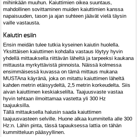
mihinkään muuhun. Kaiuttimien oikea suuntaus,
mahdollinen sovittaminen muiden kaiuttimien kanssa
napaisuuden, tason ja ajan suhteen jäävät vielä täysin
vaille vastausta.
Kaiutin esiin
Ensin meidän tulee tutkia kyseinen kaiutin huolella.
Yksittäisen kaiuttimen kohdalla vastaus löytyy hyvin
yhdellä mittauksella riittävän läheltä ja tarpeeksi kaukana
mittausta myrkyttävistä pinnoista. Näissä kolmessa
ensimmäisessä kuvassa on tämä mittaus mukana
MUSTAna käyränä, joka on mitattu kaiuttimen läheltä
kahden metrin etäisyydeltä, 2,5 metrin korkeudelta. Siis
aivan kaiuttimen keskiakselilta. Taajuusvaste vastaa
hyvin tehtaan ilmoittamaa vastetta yli 300 Hz
taajuuksilla.
Tällä mittauksella halusin saada kaiuttimen
taajuusvasteen selville. Huone alkaa kummitella alle 300
Hz:n. Lähin pinta, tässä tapauksessa lattia on tähän
kummitteluun pääsyyllinen.