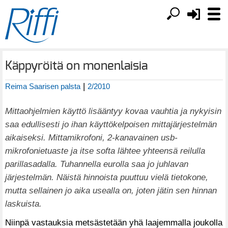
Käppyröitä on monenlaisia
|
Reima Saarisen palsta
2/2010
Mittaohjelmien käyttö lisääntyy kovaa vauhtia ja nykyisin
saa edullisesti jo ihan käyttökelpoisen mittajärjestelmän
aikaiseksi. Mittamikrofoni, 2-kanavainen usb-
mikrofonietuaste ja itse softa lähtee yhteensä reilulla
parillasadalla. Tuhannella eurolla saa jo juhlavan
järjestelmän. Näistä hinnoista puuttuu vielä tietokone,
mutta sellainen jo aika usealla on, joten jätin sen hinnan
laskuista.
Niinpä vastauksia metsästetään yhä laajemmalla joukolla