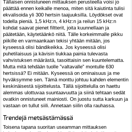
Tällaisen onnistuneen mittauksen perusteella voisi jo
päättää ennen keikalle menoa, miten sitä kaiutinta tulisi
ekvalisoida yli 300 hertsin taajuuksilla. Löydökset ovat
todella pieniä. 1,5 kHz:n, 4 kHz:n ja reilun 15 kHz:n
kohdat saavat pienet filtterit, joita kuunnellaan ja
päätetään, käytetäänkö niitä. Tälle korkeimmalle pikku
piikille en varmaankaan tekisi yhtään mitään, jos
kyseessä olisi bändikeikka. Jos kyseessä olisi
puhetilaisuus ja kävisin tiukkaa painia tulevasta
vahvistuksen määrästä, tasoittaisin sen kuuntelematta.
Mutta mitä tehdään tuolle ”valtavalle” montulle 630
hertsissä? Ei mitään. Kyseessä on ominaisuus ja me
hyväksymme sen. Tämä monttu johtuu kahden elementin
keskinäisestä sijoittelusta. Tällä sijoittelulla on haettu
alemmas ulottuvaa suuntaavuutta ja siinä tehtaan sedät
ovatkin onnistuneet mainiosti. On juostu sutta karkuun ja
vastaan on tullut siili. Annetaan siilin olla rauhassa.
Trendejä metsästämässä
Toisena tapana suoritan useamman mittauksen