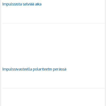
Impulssista selviää aika
Impulssivasteella polariteetin perässä