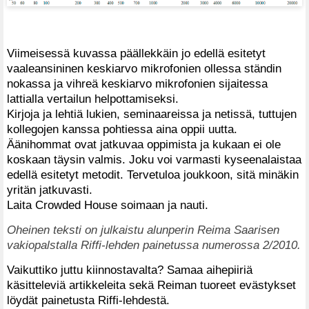
Viimeisessä kuvassa päällekkäin jo edellä esitetyt
vaaleansininen keskiarvo mikrofonien ollessa ständin
nokassa ja vihreä keskiarvo mikrofonien sijaitessa
lattialla vertailun helpottamiseksi.
Kirjoja ja lehtiä lukien, seminaareissa ja netissä, tuttujen
kollegojen kanssa pohtiessa aina oppii uutta.
Äänihommat ovat jatkuvaa oppimista ja kukaan ei ole
koskaan täysin valmis. Joku voi varmasti kyseenalaistaa
edellä esitetyt metodit. Tervetuloa joukkoon, sitä minäkin
yritän jatkuvasti.
Laita Crowded House soimaan ja nauti.
Oheinen teksti on julkaistu alunperin Reima Saarisen
vakiopalstalla Riffi-lehden painetussa numerossa 2/2010.
Vaikuttiko juttu kiinnostavalta? Samaa aihepiiriä
käsitteleviä artikkeleita sekä Reiman tuoreet evästykset
löydät painetusta Riffi-lehdestä.