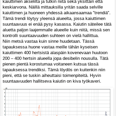
kaiuttimen akselilta ja tutkin niitä sekä yksittäin että
keskiarvona. Näillä mittauksilla yritän saada selville
kaiuttimen ja huoneen yhdessä aikaansaamaa ”trendiä”.
Tämä trendi löytyy yleensä alueelta, jossa kaiuttimen
suuntaavuus ei enää pysy kasassa. Kaiutin säteilee tätä
aluetta paljon laajemmalle alueelle kuin niitä, missä sen
kontrolli suuntaavuuden suhteen on vielä hallittua.
Niin metsä vastaa kuin sinne huudetaan. Tässä
tapauksessa huone vastaa meille tähän kyseisen
kaiuttimen 400 hertsistä alaspäin kovenevaan huutoon
200 – 400 hertsin alueella jopa desibelin nousulla. Tätä
pienen pientä korostumaa voitaneen kutsua tässä
tapauksessa trendiksi. Tämä löydös on kuitenkin niin
pieni, että se tuskin aiheuttaisi toimenpiteitä. Hyvin
suuntaavuuden hallitseva kaiutin on kiva työkaveri.