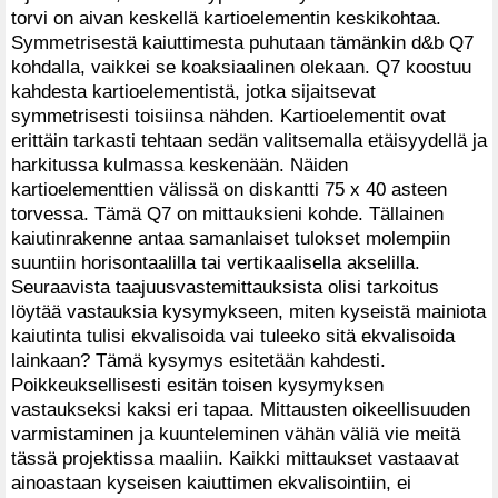
torvi on aivan keskellä kartioelementin keskikohtaa.
Symmetrisestä kaiuttimesta puhutaan tämänkin d&b Q7
kohdalla, vaikkei se koaksiaalinen olekaan. Q7 koostuu
kahdesta kartioelementistä, jotka sijaitsevat
symmetrisesti toisiinsa nähden. Kartioelementit ovat
erittäin tarkasti tehtaan sedän valitsemalla etäisyydellä ja
harkitussa kulmassa keskenään. Näiden
kartioelementtien välissä on diskantti 75 x 40 asteen
torvessa. Tämä Q7 on mittauksieni kohde. Tällainen
kaiutinrakenne antaa samanlaiset tulokset molempiin
suuntiin horisontaalilla tai vertikaalisella akselilla.
Seuraavista taajuusvastemittauksista olisi tarkoitus
löytää vastauksia kysymykseen, miten kyseistä mainiota
kaiutinta tulisi ekvalisoida vai tuleeko sitä ekvalisoida
lainkaan? Tämä kysymys esitetään kahdesti.
Poikkeuksellisesti esitän toisen kysymyksen
vastaukseksi kaksi eri tapaa. Mittausten oikeellisuuden
varmistaminen ja kuunteleminen vähän väliä vie meitä
tässä projektissa maaliin. Kaikki mittaukset vastaavat
ainoastaan kyseisen kaiuttimen ekvalisointiin, ei