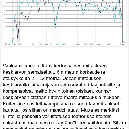
Vaaleansininen mittaus kertoo viiden mittauksen
keskiarvon samaiselta 1,6:n metrin korkeudelta
etäisyyksiltä 2 – 12 metriä. Usean mittauksen
keskiarvolla lattiaheijastukset osuvat eri taajuuksille ja
kompensoivat melko hyvin toinen toisiaan, kunhan
keskiarvoon otetaan riittävä määrä mittauksia mukaan.
Kuitenkin suositeltavampi tapa on suorittaa mittaukset
lattialta, jos siihen on mahdollisuus. Mutta esimerkiksi
kiinteillä penkeillä varustetussa teatterissa ständin
nokasta mittaaminen on käytännöllinen vaihtoehto. Silloin
ongelmaksi muodostuu tuolien selkänojien aiheuttamista