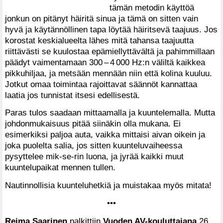
tämän metodin käyttöä
jonkun on pitänyt häiritä sinua ja tämä on sitten vain
hyvä ja käytännöllinen tapa löytää häiritsevä taajuus. Jos
korostat keskialueelta lähes mitä tahansa taajuutta
riittävästi se kuulostaa epämiellyttävältä ja pahimmillaan
päädyt vaimentamaan 300 – 4 000 Hz:n väliltä kaikkea
pikkuhiljaa, ja metsään mennään niin että kolina kuuluu.
Jotkut omaa toimintaa rajoittavat säännöt kannattaa
laatia jos tunnistat itsesi edellisestä.
Paras tulos saadaan mittaamalla ja kuuntelemalla. Mutta
johdonmukaisuus pitää siinäkin olla mukana. Ei
esimerkiksi paljoa auta, vaikka mittaisi aivan oikein ja
joka puolelta salia, jos sitten kuunteluvaiheessa
pysyttelee mik-se-rin luona, ja jyrää kaikki muut
kuuntelupaikat mennen tullen.
Nautinnollisia kuunteluhetkiä ja muistakaa myös mitata!
•••
Reima Saarinen
palkittiin
Vuoden AV-kouluttajana
26.