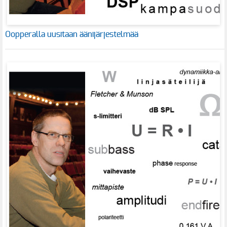
Oopperalla uusitaan äänijärjestelmää