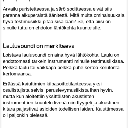
Arvailu puristettaessa ja särö sodittaessa eivät siis
paranna alkuperäistä äänitettä. Mitä muita ominaisuuksia
hyvä testimusiikki pitää sisällään? Se, että biisi on
sinulle tuttu on ehdoton lähtökohta kuuntelulle.
Laulusoundi on merkitsevä
Loistava laulusoundi on aina hyvä lähtökohta. Laulu on
ehdottomasti tärkein instrumentti minulle testimusiikissa.
Pelkkä laulu tai vaikkapa pelkkä puhe kertoo korutonta
kertomaansa.
Eräässä kaiuttimien kilpasoittotilanteessa yksi
osallistujista selvisi peruslevymusiikista ihan hyvin,
mutta kun aloitettiin yksittäisten akustisten
instrumenttien kuuntelu livenä niin flyygeli ja akustinen
kitara paljastivat asioiden todellisen laidan. Kaiuttimessa
oli paljonkin pielessä.