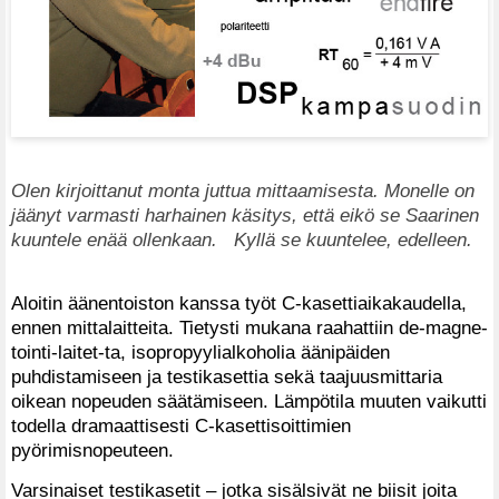
Olen kirjoittanut monta juttua mittaamisesta. Monelle on
jäänyt varmasti harhainen käsitys, että eikö se Saarinen
kuuntele enää ollenkaan. Kyllä se kuuntelee, edelleen.
Aloitin äänentoiston kanssa työt C-kasettiaikakaudella,
ennen mittalaitteita. Tietysti mukana raahattiin de-magne-
tointi-laitet-ta, isopropyylialkoholia äänipäiden
puhdistamiseen ja testikasettia sekä taajuusmittaria
oikean nopeuden säätämiseen. Lämpötila muuten vaikutti
todella dramaattisesti C-kasettisoittimien
pyörimisnopeuteen.
Varsinaiset testikasetit – jotka sisälsivät ne biisit joita