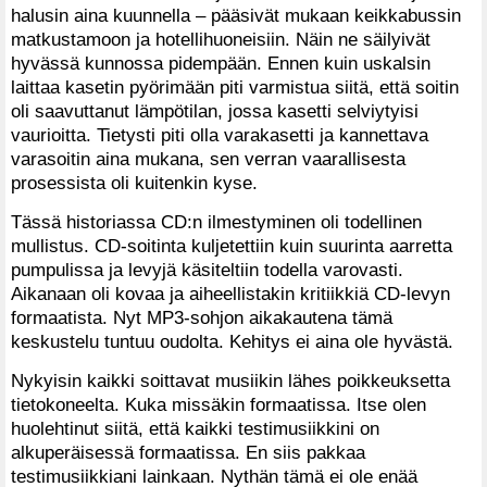
halusin aina kuunnella – pääsivät mukaan keikkabussin
matkustamoon ja hotellihuoneisiin. Näin ne säilyivät
hyvässä kunnossa pidempään. Ennen kuin uskalsin
laittaa kasetin pyörimään piti varmistua siitä, että soitin
oli saavuttanut lämpötilan, jossa kasetti selviytyisi
vaurioitta. Tietysti piti olla varakasetti ja kannettava
varasoitin aina mukana, sen verran vaarallisesta
prosessista oli kuitenkin kyse.
Tässä historiassa CD:n ilmestyminen oli todellinen
mullistus. CD-soitinta kuljetettiin kuin suurinta aarretta
pumpulissa ja levyjä käsiteltiin todella varovasti.
Aikanaan oli kovaa ja aiheellistakin kritiikkiä CD-levyn
formaatista. Nyt MP3-sohjon aikakautena tämä
keskustelu tuntuu oudolta. Kehitys ei aina ole hyvästä.
Nykyisin kaikki soittavat musiikin lähes poikkeuksetta
tietokoneelta. Kuka missäkin formaatissa. Itse olen
huolehtinut siitä, että kaikki testimusiikkini on
alkuperäisessä formaatissa. En siis pakkaa
testimusiikkiani lainkaan. Nythän tämä ei ole enää