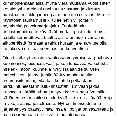
kummoinenkaan asia, mutta vielä muutama vuosi sitten
kovalevytila meinasi usein tulla vastaan ja kiusaus
puristaa musiikki pienempään muotoon oli suuri. Monen
ravintolan taustamusiikki tulee netin yli joltakin
mystiseltä palveluntarjoajalta. En tiedä mitä
tiedostomuotoa he käyttävät mutta lopputulokset ovat
todella kammottavaa kuultavaa. Olen usein verrannut
alkuperäistä formaattia tähän kuraan ja ei tarvitse olla
kultakorva erottaakseen paskan konvehtista.
Olen käsitellyt vuosien saatossa volyymisotaa (mahtava
suomennos, loudness war) ja sen tuhoavaa vaikutusta
mielenkiintooni kuunnella nykyisiä äänitteitä. Olen
ihmeellisesti jäänyt jumiin 80-luvun äänitteisiin
testimusiikkinani, eikä kaikki johdu pelkästään
parkkiintuneesta musiikkimaustani. En vaan jaksa
kuunnella säröllä tuhottuja hyviäkään biisejä. Valmiiksi
säröinen testimusiikki ei ole hyvä lähtökohta löytää eroja
ja vikoja äänijärjestelmästä. Nyt on ilmeisesti tämä
järjettömyys päässyt maaliinsa eli pohjat on saavutettu ja
paluu parempaan on selvästi tapahtumassa.