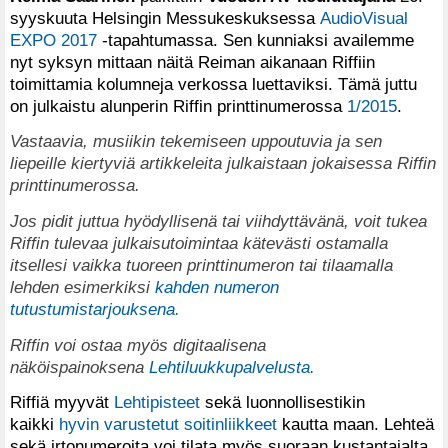
syyskuuta Helsingin Messukeskuksessa
AudioVisual
EXPO 2017
-tapahtumassa. Sen kunniaksi availemme
nyt syksyn mittaan näitä Reiman aikanaan Riffiin
toimittamia kolumneja verkossa luettaviksi. Tämä juttu
on julkaistu alunperin Riffin printtinumerossa
1/2015
.
Vastaavia, musiikin tekemiseen uppoutuvia ja
sen
liepeille kiertyviä
artikkeleita julkaistaan jokaisessa Riffin
printtinumerossa.
Jos pidit juttua hyödyllisenä tai viihdyttävänä, voit tukea
Riffin tulevaa julkaisutoimintaa kätevästi ostamalla
itsellesi vaikka tuoreen printtinumeron tai tilaamalla
lehden esimerkiksi
kahden numeron
tutustumistarjouksena.
Riffin voi ostaa
myös
digitaalisena
näköispainoksena
Lehtiluukkupalvelusta
.
Riffiä myyvät
Lehtipisteet
sekä luonnollisestikin
kaikki
hyvin varustetut soitinliikkeet
kautta maan. Lehteä
sekä irtonumeroita voi tilata myös suoraan kustantajalta