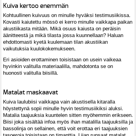
Kuiva kertoo enemmän
Kohtuullinen kuivuus on minulle hyväksi testimusiikissa.
Kovasti kaiutettu mössö ei kerro minulle vaikkapa paikan
akustiikasta mitään. Mikä osuus kaiusta on peräisin
äänitteestä ja mikä tilasta jossa kuunnellaan? Haluan
ehdottomasti kyetä kuulemaan tilan akustiikan
vaikutuksia kuulokokemukseen.
Eri asioiden erottaminen toisistaan on usein vaikeaa
hyvinkin valitulla materiaalilla, mahdotonta se on
huonosti valitulla biisillä.
Matalat maskaavat
Kuiva laulubiisi vaikkapa vain akustisella kitaralla
höystettynä sopii minulle hyvin testimusiikiksi aluksi.
Matalia taajuuksia kuuntelen sitten myöhemmin erikseen.
Biisi joka sisältää infoa myös ihan matalilla taajuuksilla ja
bassolinja on sellainen, että voit erottaa eri taajuuksien
tasoeroja toisistaan on timanttia. Liian runsaat matalat