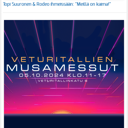
Topi Suuronen & Rodeo ihmeissään: "Meillä on kaima!"