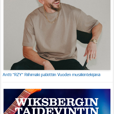
Antti ”RZY” Riihimäki palkittiin Vuoden musiikintekijänä