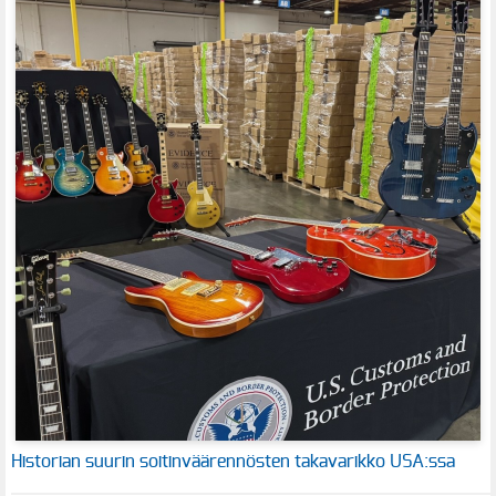
Historian suurin soitinväärennösten takavarikko USA:ssa