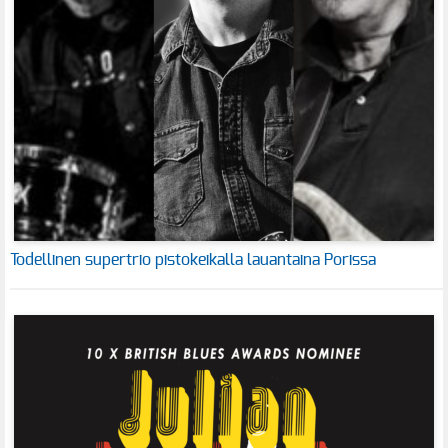
Todellinen supertrio pistokeikalla lauantaina Porissa