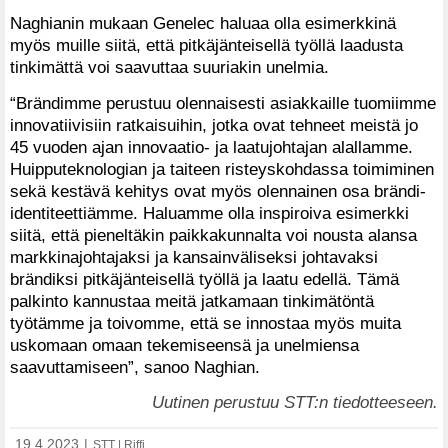
Naghianin mukaan Genelec haluaa olla esimerkkinä
myös muille siitä, että pitkäjänteisellä työllä laadusta
tinkimättä voi saavuttaa suuriakin unelmia.
“Brändimme perustuu olennaisesti asiakkaille tuomiimme
innovatiivisiin ratkaisuihin, jotka ovat tehneet meistä jo
45 vuoden ajan innovaatio- ja laatujohtajan alallamme.
Huipputeknologian ja taiteen risteyskohdassa toimiminen
sekä kestävä kehitys ovat myös olennainen osa brändi-
identiteettiämme. Haluamme olla inspiroiva esimerkki
siitä, että pieneltäkin paikkakunnalta voi nousta alansa
markkinajohtajaksi ja kansainväliseksi johtavaksi
brändiksi pitkäjänteisellä työllä ja laatu edellä. Tämä
palkinto kannustaa meitä jatkamaan tinkimätöntä
työtämme ja toivomme, että se innostaa myös muita
uskomaan omaan tekemiseensä ja unelmiensa
saavuttamiseen”, sanoo Naghian.
Uutinen perustuu STT:n tiedotteeseen.
19.4.2023
|
STT | Riffi