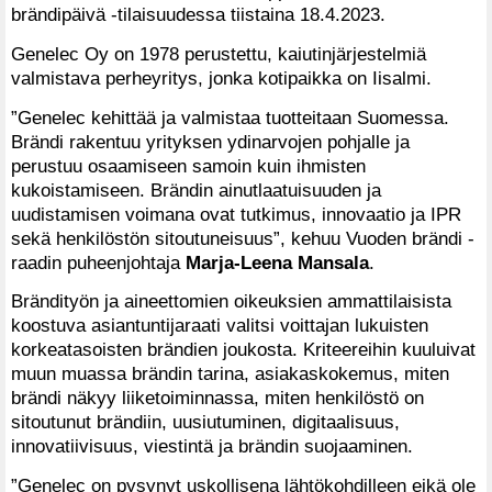
brändipäivä -tilaisuudessa tiistaina 18.4.2023.
Genelec Oy on 1978 perustettu, kaiutinjärjestelmiä
valmistava perheyritys, jonka kotipaikka on Iisalmi.
”Genelec kehittää ja valmistaa tuotteitaan Suomessa.
Brändi rakentuu yrityksen ydinarvojen pohjalle ja
perustuu osaamiseen samoin kuin ihmisten
kukoistamiseen. Brändin ainutlaatuisuuden ja
uudistamisen voimana ovat tutkimus, innovaatio ja IPR
sekä henkilöstön sitoutuneisuus”, kehuu Vuoden brändi -
raadin puheenjohtaja
Marja-Leena Mansala
.
Brändityön ja aineettomien oikeuksien ammattilaisista
koostuva asiantuntijaraati valitsi voittajan lukuisten
korkeatasoisten brändien joukosta. Kriteereihin kuuluivat
muun muassa brändin tarina, asiakaskokemus, miten
brändi näkyy liiketoiminnassa, miten henkilöstö on
sitoutunut brändiin, uusiutuminen, digitaalisuus,
innovatiivisuus, viestintä ja brändin suojaaminen.
”Genelec on pysynyt uskollisena lähtökohdilleen eikä ole