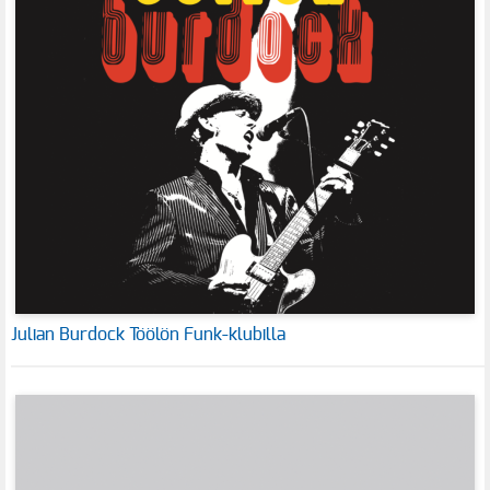
Julian Burdock Töölön Funk-klubilla