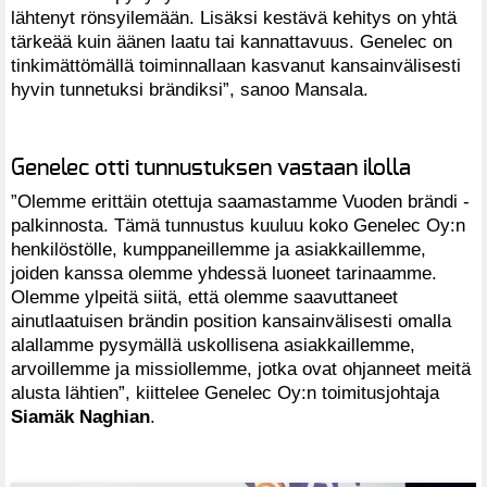
lähtenyt rönsyilemään. Lisäksi kestävä kehitys on yhtä
tärkeää kuin äänen laatu tai kannattavuus. Genelec on
tinkimättömällä toiminnallaan kasvanut kansainvälisesti
hyvin tunnetuksi brändiksi”, sanoo Mansala.
Genelec otti tunnustuksen vastaan ilolla
”Olemme erittäin otettuja saamastamme Vuoden brändi -
palkinnosta. Tämä tunnustus kuuluu koko Genelec Oy:n
henkilöstölle, kumppaneillemme ja asiakkaillemme,
joiden kanssa olemme yhdessä luoneet tarinaamme.
Olemme ylpeitä siitä, että olemme saavuttaneet
ainutlaatuisen brändin position kansainvälisesti omalla
alallamme pysymällä uskollisena asiakkaillemme,
arvoillemme ja missiollemme, jotka ovat ohjanneet meitä
alusta lähtien”, kiittelee Genelec Oy:n toimitusjohtaja
Siamäk Naghian
.