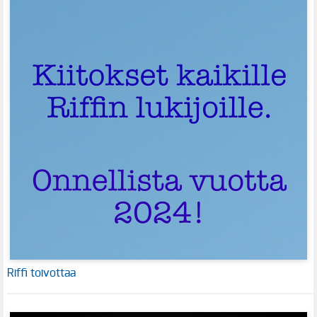
Riffi toivottaa