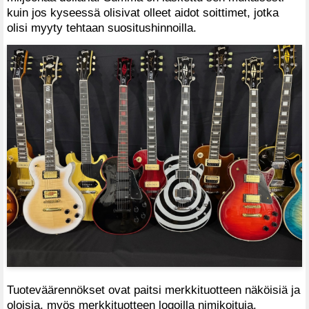
kuin jos kyseessä olisivat olleet aidot soittimet, jotka
olisi myyty tehtaan suositushinnoilla.
Tuoteväärennökset ovat paitsi merkkituotteen näköisiä ja
oloisia, myös merkkituotteen logoilla nimikoituja.