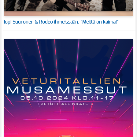
Topi Suuronen & Rodeo ihmeissään: "Meillä on kaima!"