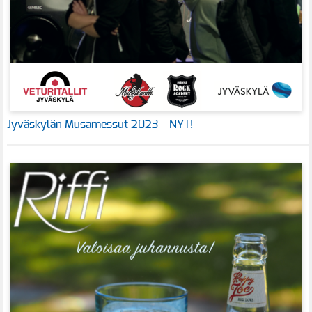
Jyväskylän Musamessut 2023 – NYT!