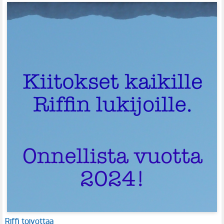
Riffi toivottaa