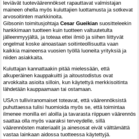
leviävät tuoteväärennökset rapauttavat valmistajan
maineen ohella myös kuluttajien luottamusta ja sotkevat
arvosoitinten markkinoita.
Gibsonin toimitusjohtaja
Cesar Gueikian
suositteleekin
hankkimaan tuotteen kuin tuotteen valtuutetulta
jälleenmyyjältä, ja toteaa ettei ilmiö ja siihen liittyvät
ongelmat koske ainoastaan soitinteollisuutta vaan
kaikkia maineensa vuosien työllä luoneita yrityksiä ja
niiden asiakkaita.
Kuluttajan kannattaakin pitää mielessään, että
alkuperäinen kauppakuitti ja aitoustodistus ovat
arvokkaita asioita silloin, kun käytettyä merkkisoitinta
lähdetään kauppaamaan tai ostamaan.
USA:n tulliviranomaiset toteavat, että väärennöksistä
puhuttaessa tulisi huomioida myös se, että toimintaa
ilmenee monilla eri aloilla ja tavarasta riippuen väärennös
saattaa olla myös vaaraksi terveydelle, sillä
väärennösten materiaalit ja ainesosat eivät välttämättä
vastaa lainkaan aidossa tuotteessa käytettyjä.