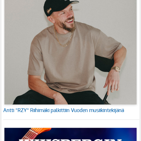
Antti ”RZY” Riihimäki palkittiin Vuoden musiikintekijänä