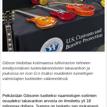
Gibson tiedottaa kotimaansa tulliviraston tehneen
ennätysmäisen tuoteväärennösten takavarikon ja
joukossa on ison G:n lisäksi muidenkin tunnettujen
valmistajien tuotteiden väärennöksiä.
Pelkästään Gibsonin tuotteiksi naamioitujen soitinten
osuudeksi takavarikon arvosta on ilmoitettu yli 18
miljoonaa dollaria. Summa on laskettu sen mukaisesti