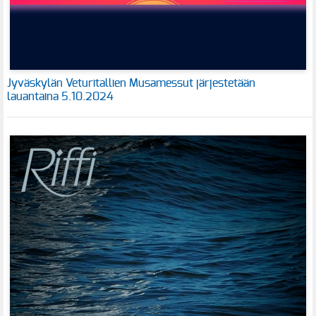
Jyväskylän Veturitallien Musamessut järjestetään
lauantaina 5.10.2024