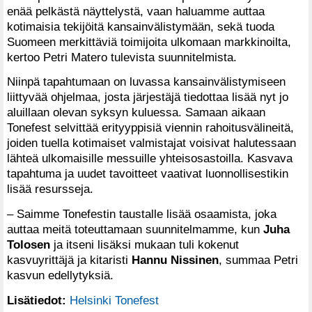
enää pelkästä näyttelystä, vaan haluamme auttaa
kotimaisia tekijöitä kansainvälistymään, sekä tuoda
Suomeen merkittäviä toimijoita ulkomaan markkinoilta,
kertoo Petri Matero tulevista suunnitelmista.
Niinpä tapahtumaan on luvassa kansainvälistymiseen
liittyvää ohjelmaa, josta järjestäjä tiedottaa lisää nyt jo
aluillaan olevan syksyn kuluessa. Samaan aikaan
Tonefest selvittää erityyppisiä viennin rahoitusvälineitä,
joiden tuella kotimaiset valmistajat voisivat halutessaan
lähteä ulkomaisille messuille yhteisosastoilla. Kasvava
tapahtuma ja uudet tavoitteet vaativat luonnollisestikin
lisää resursseja.
– Saimme Tonefestin taustalle lisää osaamista, joka
auttaa meitä toteuttamaan suunnitelmamme, kun
Juha
Tolosen
ja itseni lisäksi mukaan tuli kokenut
kasvuyrittäjä ja kitaristi
Hannu Nissinen
, summaa Petri
kasvun edellytyksiä.
Lisätiedot:
Helsinki Tonefest