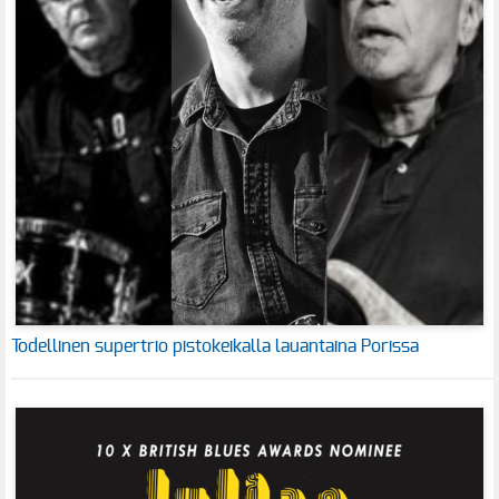
Todellinen supertrio pistokeikalla lauantaina Porissa