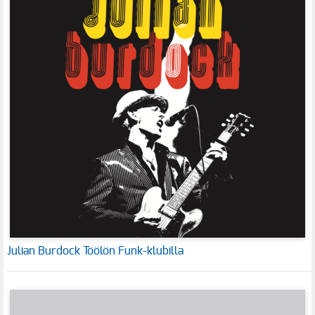
Julian Burdock Töölön Funk-klubilla