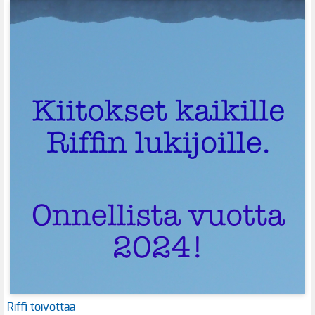
Riffi toivottaa