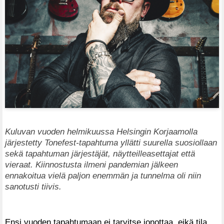
Kuluvan vuoden helmikuussa Helsingin Korjaamolla
järjestetty Tonefest-tapahtuma yllätti suurella suosiollaan
sekä tapahtuman järjestäjät, näytteilleasettajat että
vieraat. Kiinnostusta ilmeni pandemian jälkeen
ennakoitua vielä paljon enemmän ja tunnelma oli niin
sanotusti tiivis.
Ensi vuoden tapahtumaan ei tarvitse jonottaa, eikä tila