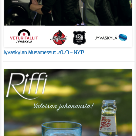
Jyväskylän Musamessut 2023 – NYT!