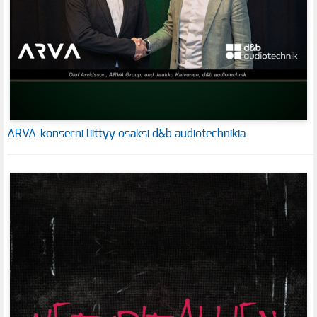
ARVA-konserni liittyy osaksi d&b audiotechnikia