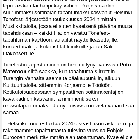
lopu kesken tai happi käy vähiin. Pohjoismaiden
suurimmaksi soitinalan tapahtumaksi kasvanut Helsinki
Tonefest järjestetään toukokuussa 2024 nimittäin
Musiikkitalolla, jossa ei sitten kyseisenä päivänä muuta
tapahdukaan – kaikki tilat on varattu Tonefest-
tapahtuman käyttöön: aulatilat näytteilleasettajille,
konserttisalit ja kokoustilat klinikoille ja iso Sali
iltakonsertille.
Tonefestin järjestäminen on henkilöitynyt vahvasti
Petri
Materoon
siitä saakka, kun tapahtuma siirrettiin
Turengin Vanhalta asemalta pääkaupunkiin, alkuun
Kulttuuritalolle, sittemmin Korjaamolle Töölöön.
Kotikutoisuudessaan sympaattinen soitinrakentajien
kavalkadi on kasvanut lämminhenkiseksi
messutapahtumaksi. Ja nyt luvassa on vielä vähän lisää
samaa.
– Helsinki Tonefest ottaa 2024 oikeasti ison askeleen, ja
rakennamme tapahtumasta tulevina vuosina Pohjois-
Euroopan merkittävimmän alan tapahtuman. Kyse ei ole