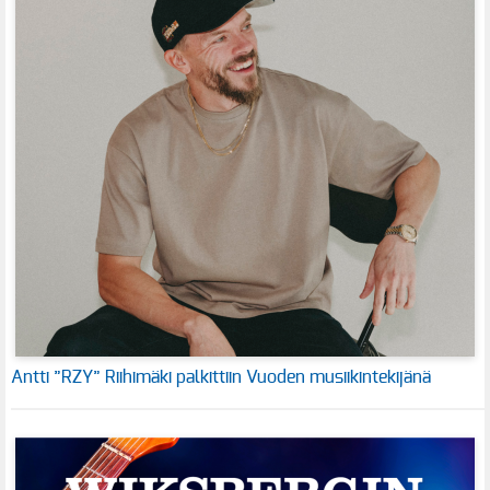
Antti ”RZY” Riihimäki palkittiin Vuoden musiikintekijänä