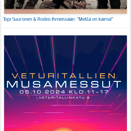
Topi Suuronen & Rodeo ihmeissään: "Meillä on kaima!"