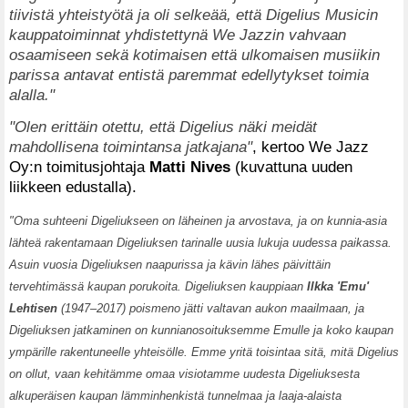
tiivistä yhteistyötä ja oli selkeää, että Digelius Musicin
kauppatoiminnat yhdistettynä We Jazzin vahvaan
osaamiseen sekä kotimaisen että ulkomaisen musiikin
parissa antavat entistä paremmat edellytykset toimia
alalla."
"Olen erittäin otettu, että Digelius näki meidät
mahdollisena toimintansa jatkajana"
, kertoo We Jazz
Oy:n toimitusjohtaja
Matti Nives
(kuvattuna uuden
liikkeen edustalla).
"Oma suhteeni Digeliukseen on läheinen ja arvostava, ja on kunnia-asia
lähteä rakentamaan Digeliuksen tarinalle uusia lukuja uudessa paikassa.
Asuin vuosia Digeliuksen naapurissa ja kävin lähes päivittäin
tervehtimässä kaupan porukoita. Digeliuksen kauppiaan
Ilkka 'Emu'
Lehtisen
(1947–2017) poismeno jätti valtavan aukon maailmaan, ja
Digeliuksen jatkaminen on kunnianosoituksemme Emulle ja koko kaupan
ympärille rakentuneelle yhteisölle. Emme yritä toisintaa sitä, mitä Digelius
on ollut, vaan kehitämme omaa visiotamme uudesta Digeliuksesta
alkuperäisen kaupan lämminhenkistä tunnelmaa ja laaja-alaista