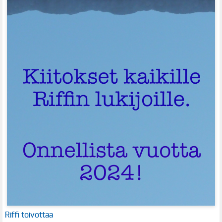
Riffi toivottaa