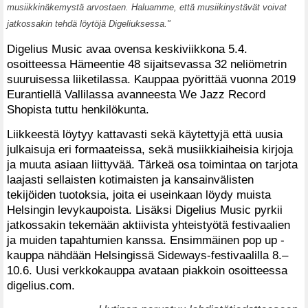
musiikkinäkemystä arvostaen. Haluamme, että musiikinystävät voivat
jatkossakin tehdä löytöjä Digeliuksessa."
Digelius Music avaa ovensa keskiviikkona 5.4.
osoitteessa Hämeentie 48 sijaitsevassa 32 neliömetrin
suuruisessa liiketilassa. Kauppaa pyörittää vuonna 2019
Eurantiellä Vallilassa avanneesta We Jazz Record
Shopista tuttu henkilökunta.
Liikkeestä löytyy kattavasti sekä käytettyjä että uusia
julkaisuja eri formaateissa, sekä musiikkiaiheisia kirjoja
ja muuta asiaan liittyvää. Tärkeä osa toimintaa on tarjota
laajasti sellaisten kotimaisten ja kansainvälisten
tekijöiden tuotoksia, joita ei useinkaan löydy muista
Helsingin levykaupoista. Lisäksi Digelius Music pyrkii
jatkossakin tekemään aktiivista yhteistyötä festivaalien
ja muiden tapahtumien kanssa. Ensimmäinen pop up -
kauppa nähdään Helsingissä Sideways-festivaalilla 8.–
10.6. Uusi verkkokauppa avataan piakkoin osoitteessa
digelius.com.