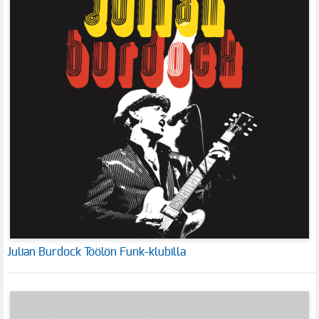
Julian Burdock Töölön Funk-klubilla