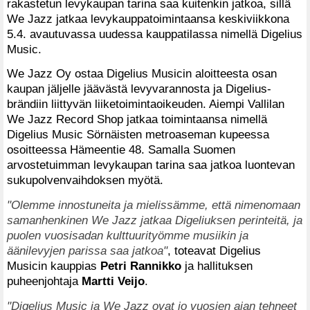
rakastetun levykaupan tarina saa kuitenkin jatkoa, sillä
We Jazz jatkaa levykauppatoimintaansa keskiviikkona
5.4. avautuvassa uudessa kauppatilassa nimellä Digelius
Music.
We Jazz Oy ostaa Digelius Musicin aloitteesta osan
kaupan jäljelle jäävästä levyvarannosta ja Digelius-
brändiin liittyvän liiketoimintaoikeuden. Aiempi Vallilan
We Jazz Record Shop jatkaa toimintaansa nimellä
Digelius Music Sörnäisten metroaseman kupeessa
osoitteessa Hämeentie 48. Samalla Suomen
arvostetuimman levykaupan tarina saa jatkoa luontevan
sukupolvenvaihdoksen myötä.
"Olemme innostuneita ja mielissämme, että nimenomaan
samanhenkinen We Jazz jatkaa Digeliuksen perinteitä, ja
puolen vuosisadan kulttuurityömme musiikin ja
äänilevyjen parissa saa jatkoa"
, toteavat Digelius
Musicin kauppias
Petri Rannikko
ja hallituksen
puheenjohtaja
Martti Veijo
.
"Digelius Music ja We Jazz ovat jo vuosien ajan tehneet