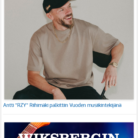
Antti ”RZY” Riihimäki palkittiin Vuoden musiikintekijänä