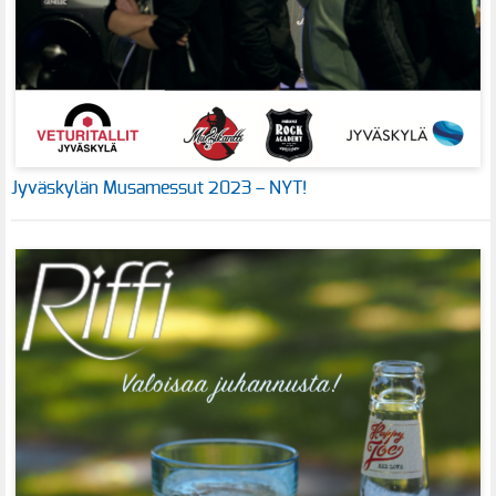
Jyväskylän Musamessut 2023 – NYT!