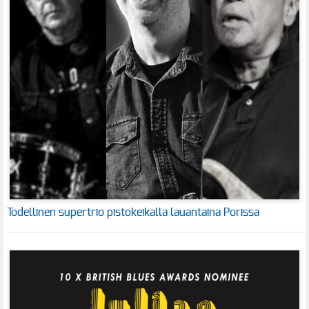
Todellinen supertrio pistokeikalla lauantaina Porissa