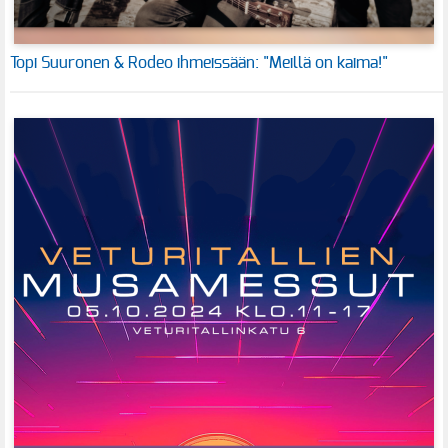
Topi Suuronen & Rodeo ihmeissään: "Meillä on kaima!"