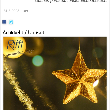
Uutinen perustuu lehdistötiedotteeseen.
31.3.2023
|
Riffi
Artikkelit / Uutiset