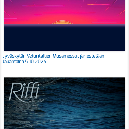
Jyväskylän Veturitallien Musamessut järjestetään
lauantaina 5.10.2024