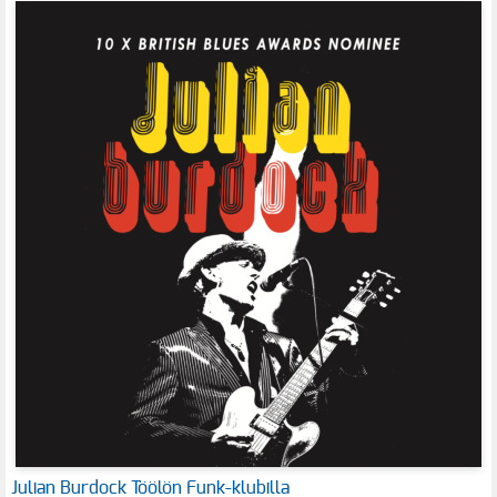
Julian Burdock Töölön Funk-klubilla