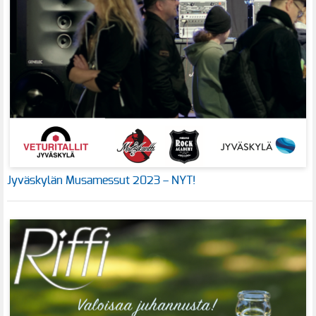
Jyväskylän Musamessut 2023 – NYT!