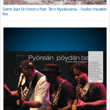
Sointi Jazz Orchestra feat. Tero Hyväluoma – Uuden musiikin
ilta