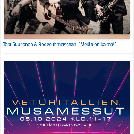
Topi Suuronen & Rodeo ihmeissään: "Meillä on kaima!"