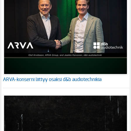
ARVA-konserni liittyy osaksi d&b audiotechnikia