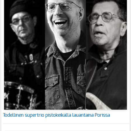
Todellinen supertrio pistokeikalla lauantaina Porissa