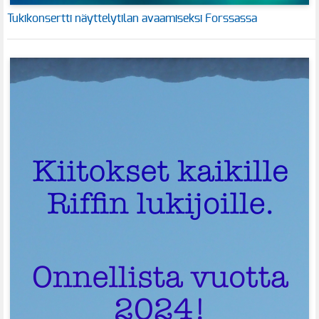
Tukikonsertti näyttelytilan avaamiseksi Forssassa