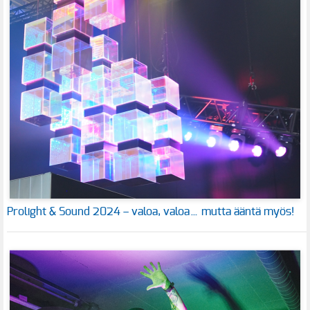
Prolight & Sound 2024 – valoa, valoa… mutta ääntä myös!