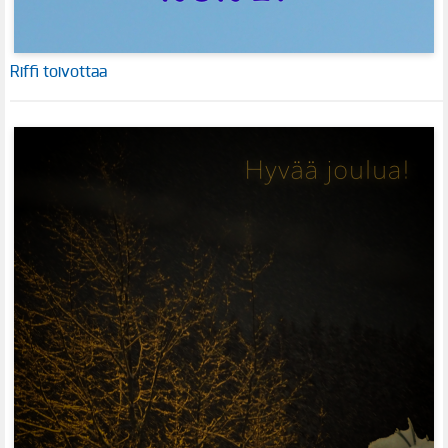
Riffi toivottaa