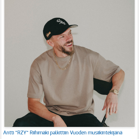
Antti ”RZY” Riihimäki palkittiin Vuoden musiikintekijänä