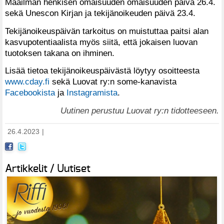
Maailman henkisen omaisuuden omaisuuden päivä 26.4.
sekä Unescon Kirjan ja tekijänoikeuden päivä 23.4.
Tekijänoikeuspäivän tarkoitus on muistuttaa paitsi alan
kasvupotentiaalista myös siitä, että jokaisen luovan
tuotoksen takana on ihminen.
Lisää tietoa tekijänoikeuspäivästä löytyy osoitteesta
www.cday.fi
sekä Luovat ry:n some-kanavista
Facebookista
ja
Instagramista
.
Uutinen perustuu Luovat ry:n tidotteeseen.
26.4.2023
|
Artikkelit / Uutiset