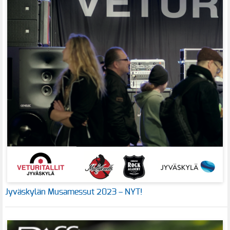
Jyväskylän Musamessut 2023 – NYT!