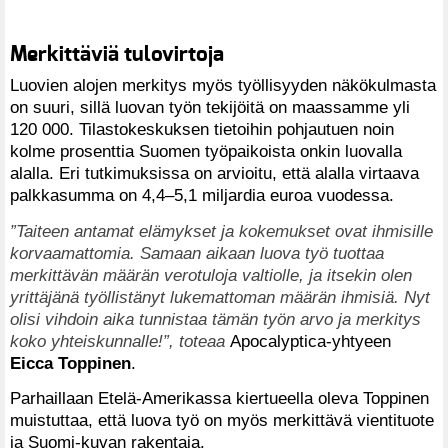
Merkittäviä tulovirtoja
Luovien alojen merkitys myös työllisyyden näkökulmasta
on suuri, sillä luovan työn tekijöitä on maassamme yli
120 000. Tilastokeskuksen tietoihin pohjautuen noin
kolme prosenttia Suomen työpaikoista onkin luovalla
alalla. Eri tutkimuksissa on arvioitu, että alalla virtaava
palkkasumma on 4,4–5,1 miljardia euroa vuodessa.
”Taiteen antamat elämykset ja kokemukset ovat ihmisille
korvaamattomia. Samaan aikaan luova työ tuottaa
merkittävän määrän verotuloja valtiolle, ja itsekin olen
yrittäjänä työllistänyt lukemattoman määrän ihmisiä. Nyt
olisi vihdoin aika tunnistaa tämän työn arvo ja merkitys
koko yhteiskunnalle!”, toteaa
Apocalyptica-yhtyeen
Eicca Toppinen
.
Parhaillaan Etelä-Amerikassa kiertueella oleva Toppinen
muistuttaa, että luova työ on myös merkittävä vientituote
ja Suomi-kuvan rakentaja.