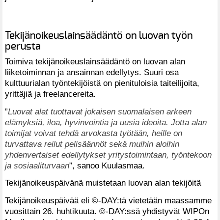
Tekijänoikeuslainsäädäntö on luovan työn
perusta
Toimiva tekijänoikeuslainsäädäntö on luovan alan
liiketoiminnan ja ansainnan edellytys. Suuri osa
kulttuurialan työntekijöistä on pienituloisia taiteilijoita,
yrittäjiä ja freelancereita.
”
Luovat alat tuottavat jokaisen suomalaisen arkeen
elämyksiä, iloa, hyvinvointia ja uusia ideoita. Jotta alan
toimijat voivat tehdä arvokasta työtään, heille on
turvattava reilut pelisäännöt sekä muihin aloihin
yhdenvertaiset edellytykset yritystoimintaan, työntekoon
ja sosiaaliturvaan
”, sanoo Kuulasmaa.
Tekijänoikeuspäivänä muistetaan luovan alan tekijöitä
Tekijänoikeuspäivää eli ©-DAY:tä vietetään maassamme
vuosittain 26. huhtikuuta. ©-DAY:ssä yhdistyvät WIPOn