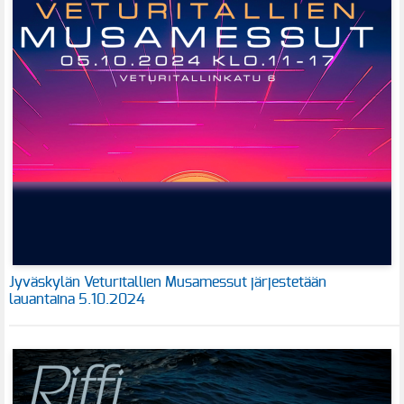
Jyväskylän Veturitallien Musamessut järjestetään
lauantaina 5.10.2024