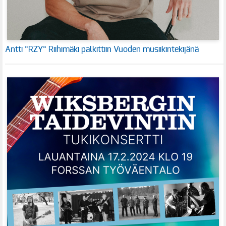
Antti ”RZY” Riihimäki palkittiin Vuoden musiikintekijänä