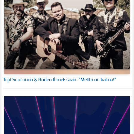
Topi Suuronen & Rodeo ihmeissään: "Meillä on kaima!"