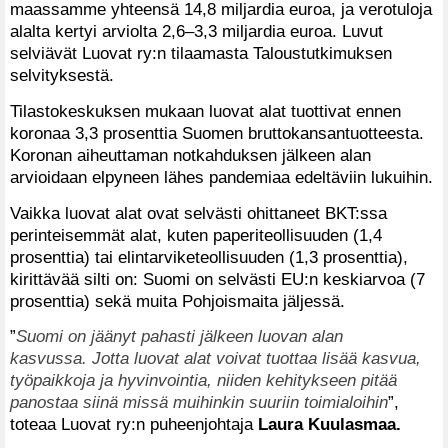
maassamme yhteensä 14,8 miljardia euroa, ja verotuloja
alalta kertyi arviolta 2,6–3,3 miljardia euroa. Luvut
selviävät Luovat ry:n tilaamasta Taloustutkimuksen
selvityksestä.
Tilastokeskuksen mukaan luovat alat tuottivat ennen
koronaa 3,3 prosenttia Suomen bruttokansantuotteesta.
Koronan aiheuttaman notkahduksen jälkeen alan
arvioidaan elpyneen lähes pandemiaa edeltäviin lukuihin.
Vaikka luovat alat ovat selvästi ohittaneet BKT:ssa
perinteisemmät alat, kuten paperiteollisuuden (1,4
prosenttia) tai elintarviketeollisuuden (1,3 prosenttia),
kirittävää silti on: Suomi on selvästi EU:n keskiarvoa (7
prosenttia) sekä muita Pohjoismaita jäljessä.
”
Suomi on jäänyt pahasti jälkeen luovan alan
kasvussa. Jotta luovat alat voivat tuottaa lisää kasvua,
työpaikkoja ja hyvinvointia, niiden kehitykseen pitää
panostaa siinä missä muihinkin suuriin toimialoihin
”,
toteaa Luovat ry:n puheenjohtaja
Laura Kuulasmaa.