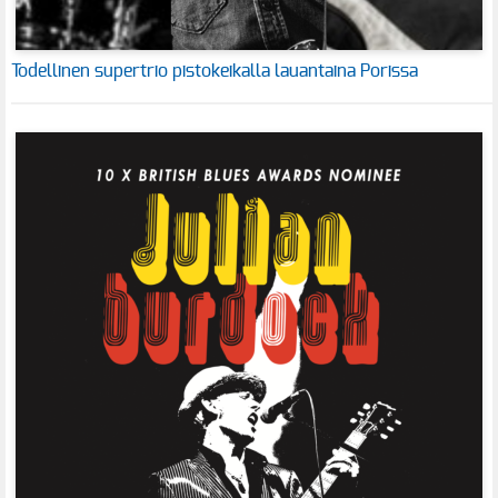
Todellinen supertrio pistokeikalla lauantaina Porissa