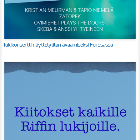
Tukikonsertti näyttelytilan avaamiseksi Forssassa