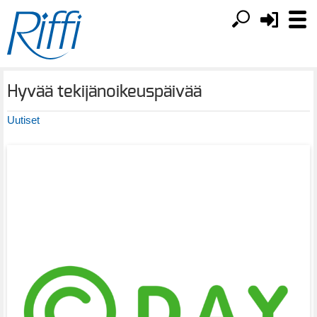
Hyvää tekijänoikeuspäivää
Uutiset